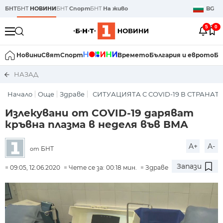
БНТ
БНТ
НОВИНИ
БНТ
Спорт
БНТ
На живо
BG
5
0
Новини
Свят
Спорт
Времето
България и еврото
Би
НАЗАД
Начало
Още
Здраве
СИТУАЦИЯТА С COVID-19 В СТРАНАТ
Излекувани от COVID-19 даряват
кръвна плазма в неделя във ВМА
A+
A-
БНТ
от
Запази
09:05, 12.06.2020
Чете се за: 00:18 мин.
Здраве