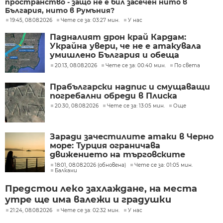
пространство - защо не е бил засечен нито в
България, нито в Румъния?
19:45, 08.08.2026
Чете се за: 03:27 мин.
У нас
Падналият дрон край Кардам:
Украйна увери, че не е атакувала
умишлено България и обеща
разследване
20:13, 08.08.2026
Чете се за: 00:40 мин.
По света
Прабългарски надпис и смущаващи
погребални обреди в Плиска
20:30, 08.08.2026
Чете се за: 13:05 мин.
Още
Заради зачестилите атаки в Черно
море: Турция ограничава
движението на търговските
кораби
18:01, 08.08.2026 (обновена)
Чете се за: 01:05 мин.
Балкани
Предстои леко захлаждане, на места
утре ще има валежи и градушки
21:24, 08.08.2026
Чете се за: 02:32 мин.
У нас