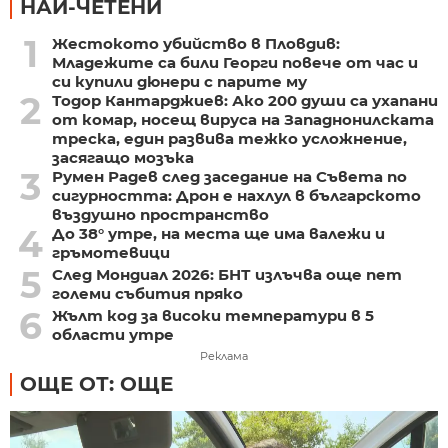
НАЙ-ЧЕТЕНИ
1
Жестокото убийство в Пловдив:
Младежите са били Георги повече от час и
си купили дюнери с парите му
2
Тодор Кантарджиев: Ако 200 души са ухапани
от комар, носещ вируса на Западнонилската
треска, един развива тежко усложнение,
засягащо мозъка
3
Румен Радев след заседание на Съвета по
сигурността: Дрон е нахлул в българското
въздушно пространство
4
До 38° утре, на места ще има валежи и
гръмотевици
5
След Мондиал 2026: БНТ излъчва още пет
големи събития пряко
6
Жълт код за високи температури в 5
области утре
Реклама
ОЩЕ ОТ: ОЩЕ