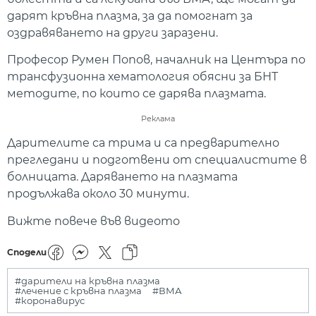
дарят кръвна плазма, за да помогнат за
оздравяването на други заразени.
Професор Румен Попов, началник на Центъра по
трансфузионна хематология обясни за БНТ
методите, по които се дарява плазмата.
Реклама
Дарителите са трима и са предварително
прегледани и подготвени от специалистите в
болницата. Даряването на плазмата
продължава около 30 минути.
Вижте повече във видеото
Сподели
#дарители на кръвна плазма
#лечение с кръвна плазма
#ВМА
#коронавирус