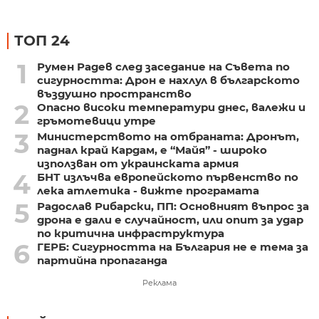
ТОП 24
1
Румен Радев след заседание на Съвета по
сигурността: Дрон е нахлул в българското
въздушно пространство
2
Опасно високи температури днес, валежи и
гръмотевици утре
3
Министерството на отбраната: Дронът,
паднал край Кардам, е “Майя” - широко
използван от украинската армия
4
БНТ излъчва европейското първенство по
лека атлетика - вижте програмата
5
Радослав Рибарски, ПП: Основният въпрос за
дрона е дали е случайност, или опит за удар
по критична инфраструктура
6
ГЕРБ: Сигурността на България не е тема за
партийна пропаганда
Реклама