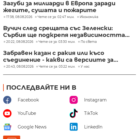
Загуби за милиарди в Европа заради
жегите, сушата и пожарите
17:38, 08.08.2026
Чете се за: 02:47 мин.
Икономика
Вучич след срещата със Зеленски:
Сърбия ще подкрепя независимостта...
20:22, 08.08.2026
Чете се за: 03:30 мин.
По света
Забравен казан с ракия или късо
съединение - какви са версиите за...
20:43, 08.08.2026
Чете се за: 03:22 мин.
У нас
ПОСЛЕДВАЙТЕ НИ В
Facebook
Instagram
YouTube
TikTok
Google News
LinkedIn