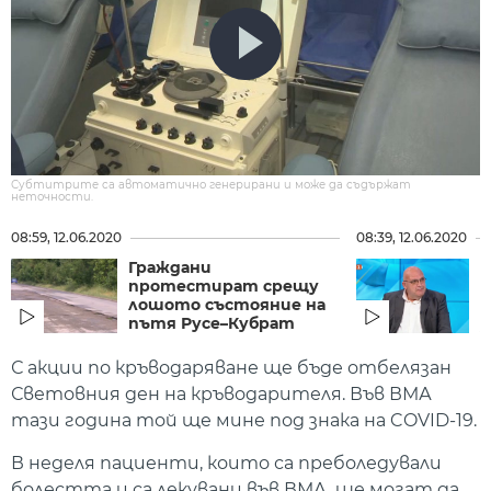
Субтитрите са автоматично генерирани и може да съдържат
неточности.
08:59, 12.06.2020
08:39, 12.06.2020
Граждани
Д
протестират срещу
о
лошото състояние на
н
пътя Русе–Кубрат
з
С акции по кръводаряване ще бъде отбелязан
Световния ден на кръводарителя. Във ВМА
тази година той ще мине под знака на COVID-19.
В неделя пациенти, които са преболедували
болестта и са лекувани във ВМА, ще могат да