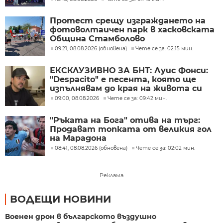
Протест срещу изграждането на
фотоволтаичен парк в хасковската
Община Стамболово
09:21, 08.08.2026 (обновена)
Чете се за: 02:15 мин.
ЕКСКЛУЗИВНО ЗА БНТ: Луис Фонси:
"Despacito" е песента, която ще
изпълнявам до края на живота си
09:00, 08.08.2026
Чете се за: 09:42 мин.
"Ръката на Бога" отива на търг:
Продават топката от великия гол
на Марадона
08:41, 08.08.2026 (обновена)
Чете се за: 02:02 мин.
Реклама
ВОДЕЩИ НОВИНИ
Военен дрон в българското въздушно