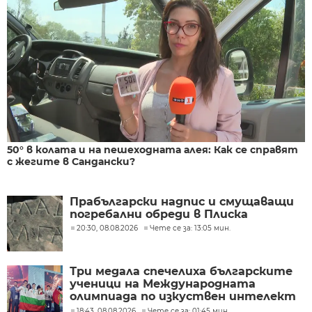
50° в колата и на пешеходната алея: Как се справят
с жегите в Сандански?
Прабългарски надпис и смущаващи
погребални обреди в Плиска
20:30, 08.08.2026
Чете се за: 13:05 мин.
Три медала спечелиха българските
ученици на Международната
олимпиада по изкуствен интелект
в Казахстан
18:43, 08.08.2026
Чете се за: 01:45 мин.