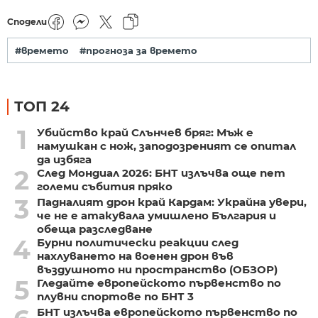
Сподели
#времето
#прогноза за времето
ТОП 24
1
Убийство край Слънчев бряг: Мъж е
намушкан с нож, заподозреният се опитал
да избяга
2
След Мондиал 2026: БНТ излъчва още пет
големи събития пряко
3
Падналият дрон край Кардам: Украйна увери,
че не е атакувала умишлено България и
обеща разследване
4
Бурни политически реакции след
нахлуването на военен дрон във
въздушното ни пространство (ОБЗОР)
5
Гледайте европейското първенство по
плувни спортове по БНТ 3
БНТ излъчва европейското първенство по