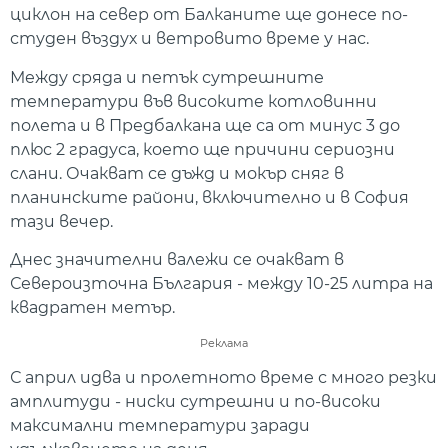
циклон на север от Балканите ще донесе по-
студен въздух и ветровито време у нас.
Между сряда и петък сутрешните
температури във високите котловинни
полета и в Предбалкана ще са от минус 3 до
плюс 2 градуса, което ще причини сериозни
слани. Очакват се дъжд и мокър сняг в
планинските райони, включително и в София
тази вечер.
Днес значителни валежи се очакват в
Североизточна България - между 10-25 литра на
квадратен метър.
Реклама
С април идва и пролетното време с много резки
амплитуди - ниски сутрешни и по-високи
максимални температури заради