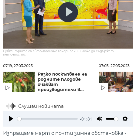
Субтитрите са автоматично генерирани и може да съдържат
неточности.
07:19, 27.03.2023
07:03, 27.03.2023
Рязко поскъпване на
родните плодове
очакват
производители в...
Слушай новината
-01:31
Play
Mute
Setti
Изпращаме март с почти зимна обстановка -