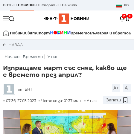
БНТ
БНТ
НОВИНИ
БНТ
Спорт
БНТ
На живо
BG
2
0
Новини
Свят
Спорт
Времето
България и еврото
Би
НАЗАД
Начало
Времето
У нас
Изпращаме март със сняг, какво ще
е времето през април?
A+
A-
БНТ
от
Запази
07:36, 27.03.2023
Чете се за: 01:37 мин.
У нас