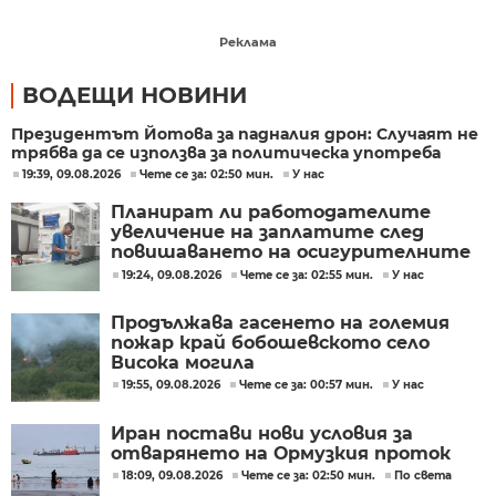
Реклама
ВОДЕЩИ НОВИНИ
Президентът Йотова за падналия дрон: Случаят не
трябва да се използва за политическа употреба
19:39, 09.08.2026
Чете се за: 02:50 мин.
У нас
Планират ли работодателите
увеличение на заплатите след
повишаването на осигурителните
прагове?
19:24, 09.08.2026
Чете се за: 02:55 мин.
У нас
Продължава гасенето на големия
пожар край бобошевското село
Висока могила
19:55, 09.08.2026
Чете се за: 00:57 мин.
У нас
Иран постави нови условия за
отварянето на Ормузкия проток
18:09, 09.08.2026
Чете се за: 02:50 мин.
По света