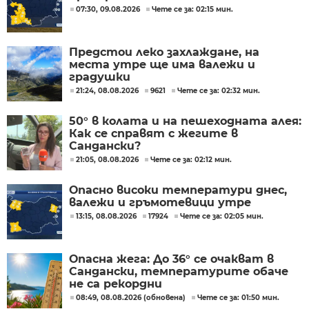
07:30, 09.08.2026
Чете се за: 02:15 мин.
Предстои леко захлаждане, на
места утре ще има валежи и
градушки
21:24, 08.08.2026
9621
Чете се за: 02:32 мин.
50° в колата и на пешеходната алея:
Как се справят с жегите в
Сандански?
21:05, 08.08.2026
Чете се за: 02:12 мин.
Опасно високи температури днес,
валежи и гръмотевици утре
13:15, 08.08.2026
17924
Чете се за: 02:05 мин.
Опасна жега: До 36° се очакват в
Сандански, температурите обаче
не са рекордни
08:49, 08.08.2026 (обновена)
Чете се за: 01:50 мин.