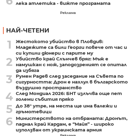
6
лека атлетика - вижте програмата
Реклама
НАЙ-ЧЕТЕНИ
1
Жестокото убийство в Пловдив:
Младежите са били Георги повече от час и
си купили дюнери с парите му
2
Убийство край Слънчев бряг: Мъж е
намушкан с нож, заподозреният се опитал
да избяга
3
Румен Радев след заседание на Съвета по
сигурността: Дрон е нахлул в българското
въздушно пространство
4
След Мондиал 2026: БНТ излъчва още пет
големи събития пряко
5
До 38° утре, на места ще има валежи и
гръмотевици
6
Министерството на отбраната: Дронът,
паднал край Кардам, е “Майя” - широко
използван от украинската армия
Реклама