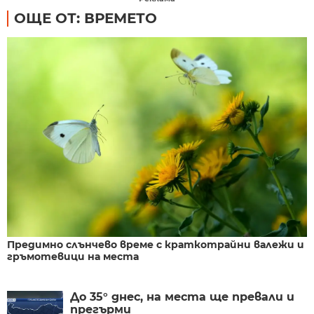
ОЩЕ ОТ: ВРЕМЕТО
Предимно слънчево време с краткотрайни валежи и
гръмотевици на места
До 35° днес, на места ще превали и
прегърми