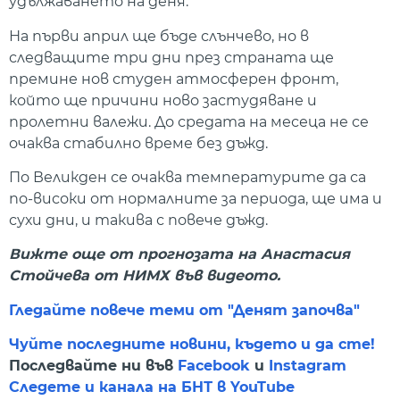
удължаването на деня.
На първи април ще бъде слънчево, но в
следващите три дни през страната ще
премине нов студен атмосферен фронт,
който ще причини ново застудяване и
пролетни валежи. До средата на месеца не се
очаква стабилно време без дъжд.
По Великден се очаква температурите да са
по-високи от нормалните за периода, ще има и
сухи дни, и такива с повече дъжд.
Вижте още от прогнозата на Анастасия
Стойчева от НИМХ във видеото.
Гледайте повече теми от "Денят започва"
Чуйте последните новини, където и да сте!
Последвайте ни във
Facebook
и
Instagram
Следете и канала на БНТ в YouTube