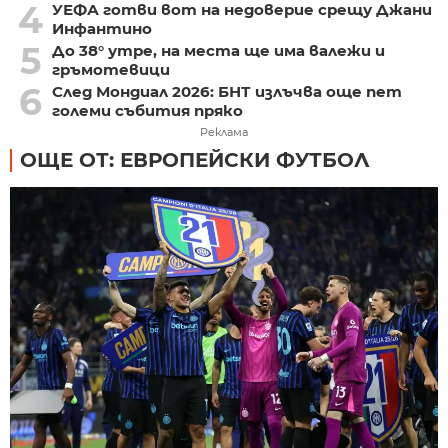
4
УЕФА готви вот на недоверие срещу Джани
Инфантино
5
До 38° утре, на места ще има валежи и
гръмотевици
6
След Мондиал 2026: БНТ излъчва още пет
големи събития пряко
Реклама
ОЩЕ ОТ: ЕВРОПЕЙСКИ ФУТБОЛ