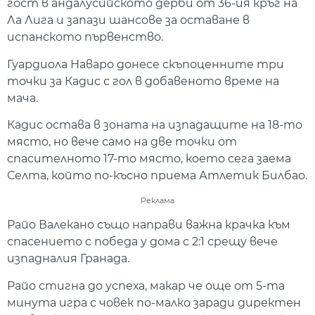
гост в андалусийското дерби от 36-ия кръг на
Ла Лига и запази шансове за оставане в
испанското първенство.
Гуардиола Наваро донесе скъпоценните три
точки за Кадис с гол в добавеното време на
мача.
Кадис остава в зоната на изпадащите на 18-то
място, но вече само на две точки от
спасителното 17-то място, което сега заема
Селта, който по-късно приема Атлетик Билбао.
Реклама
Райо Валекано също направи важна крачка към
спасението с победа у дома с 2:1 срещу вече
изпадналия Гранада.
Райо стигна до успеха, макар че още от 5-та
минута игра с човек по-малко заради директен