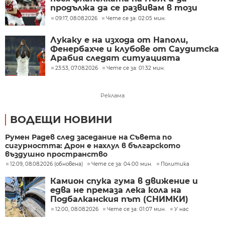
продължа да се развивам в този
велик клуб
09:17, 08.08.2026
Чете се за: 02:05 мин.
Лукаку е на изхода от Наполи,
Фенербахче и клубове от Саудитска
Арабия следят ситуацията
23:53, 07.08.2026
Чете се за: 01:32 мин.
Реклама
ВОДЕЩИ НОВИНИ
Румен Радев след заседание на Съвета по
сигурността: Дрон е нахлул в българското
въздушно пространство
12:09, 08.08.2026 (обновена)
Чете се за: 04:00 мин.
Политика
Камион спука гума в движение и
едва не премаза лека кола на
Подбалканския път (СНИМКИ)
12:00, 08.08.2026
Чете се за: 01:07 мин.
У нас