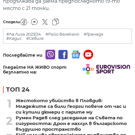
продължава да заема предпоследното 19-то
място с 21 точки.
Сподели
#Ла Лига 2023/24
#Райо Валекано
#Гранада
#Кадис
#Севиля
Последвайте ни
Гледайте НА ЖИВО спорт
безплатно на:
ТОП 24
1
Жестокото убийство в Пловдив:
Младежите са били Георги повече от час и
си купили дюнери с парите му
2
Румен Радев след заседание на Съвета по
сигурността: Дрон е нахлул в българското
въздушно пространство
БНТ излъчва европейското първенство по