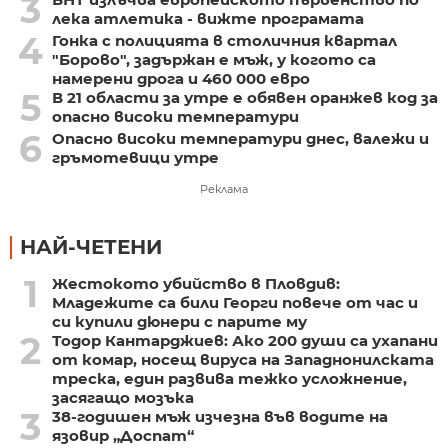
3
лека атлетика - вижте програмата
4
Гонка с полицията в столичния квартал
"Борово", задържан е мъж, у когото са
намерени дрога и 460 000 евро
5
В 21 области за утре е обявен оранжев код за
опасно високи температури
6
Опасно високи температури днес, валежи и
гръмотевици утре
Реклама
НАЙ-ЧЕТЕНИ
1
Жестокото убийство в Пловдив:
Младежите са били Георги повече от час и
си купили дюнери с парите му
2
Тодор Кантарджиев: Ако 200 души са ухапани
от комар, носещ вируса на Западнонилската
треска, един развива тежко усложнение,
засягащо мозъка
3
38-годишен мъж изчезна във водите на
язовир „Доспат“