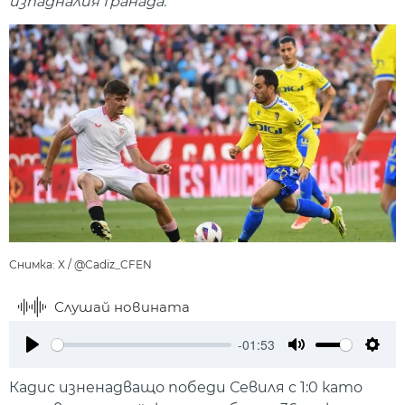
изпадналия Гранада.
Снимка: X / @Cadiz_CFEN
Слушай новината
-01:53
Play
Mute
Setti
Кадис изненадващо победи Севиля с 1:0 като