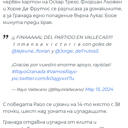
червен картон на Оскар Трехо. Флориан Льожен
и Хорхе Де Фрутос се разписаха за домакините,
а за Гранада едно попадение върна Лукас Бойе
минута преди края.
¡¡¡ FINAAAAAL DEL PARTIDO EN VALLECAS!!!!
Ｉｎｍｅｎｓａ ｖｉｃｔｏｒｉａ con goles de
@lejeune_florian
y
@Jorge_deFrutosS
.
¡Gracias por vuestro enorme apoyo, rayistas!
#RayoGranada
#VamosRayo
pic.twitter.com/k0qgyxxt7u
May 15, 2024
— Rayo Vallecano (@RayoVallecano)
С победата Райо се изкачи на 14-то място с 38
точки, шест над зоната на изпадащите.
Гранада отдавна изпадна от елита и