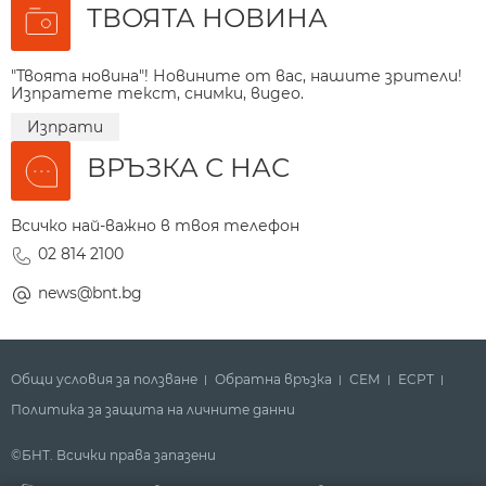
ТВОЯТА НОВИНА
"Твоята новина"! Новините от вас, нашите зрители!
Изпратете текст, снимки, видео.
Изпрати
ВРЪЗКА С НАС
Всичко най-важно в твоя телефон
02 814 2100
news@bnt.bg
Общи условия за ползване
Обратна връзка
СЕМ
ECPT
Политика за защита на личните данни
©БНТ. Всички права запазени