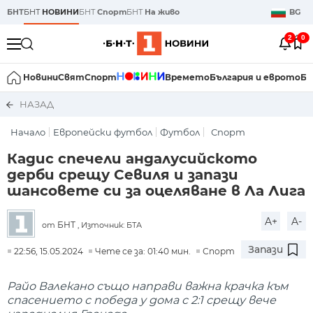
БНТ
БНТ
НОВИНИ
БНТ
Спорт
БНТ
На живо
BG
2
0
Новини
Свят
Спорт
Времето
България и еврото
Би
НАЗАД
Начало
Европейски футбол
Футбол
Спорт
Кадис спечели андалусийското
дерби срещу Севиля и запази
шансовете си за оцеляване в Ла Лига
A+
A-
БНТ
от
, Източник: БТА
Запази
22:56, 15.05.2024
Чете се за: 01:40 мин.
Спорт
Райо Валекано също направи важна крачка към
спасението с победа у дома с 2:1 срещу вече