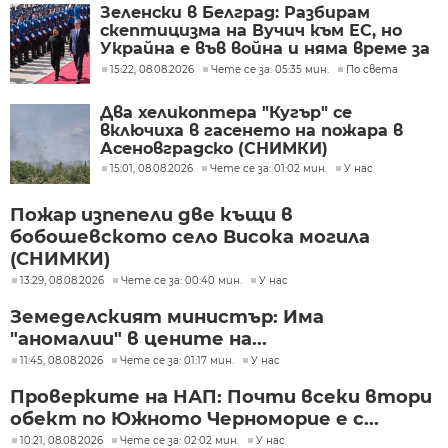
Зеленски в Белград: Разбирам
скептицизма на Вучич към ЕС, но
Украйна е във война и няма време за
скептицизъм
15:22, 08.08.2026
Чете се за: 05:35 мин.
По света
Два хеликоптера "Кугър" се
включиха в гасенето на пожара в
Асеновградско (СНИМКИ)
15:01, 08.08.2026
Чете се за: 01:02 мин.
У нас
Пожар изпепели две къщи в
бобошевското село Висока могила
(СНИМКИ)
13:29, 08.08.2026
Чете се за: 00:40 мин.
У нас
Земеделският министър: Има
"аномалии" в цените на...
11:45, 08.08.2026
Чете се за: 01:17 мин.
У нас
Проверките на НАП: Почти всеки втори
обект по Южното Черноморие е с...
10:21, 08.08.2026
Чете се за: 02:02 мин.
У нас