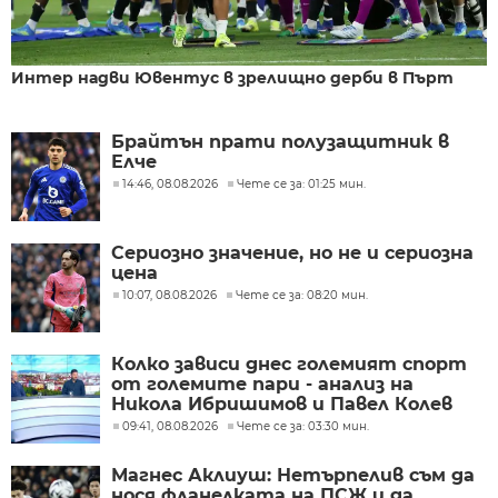
Интер надви Ювентус в зрелищно дерби в Пърт
Брайтън прати полузащитник в
Елче
14:46, 08.08.2026
Чете се за: 01:25 мин.
Сериозно значение, но не и сериозна
цена
10:07, 08.08.2026
Чете се за: 08:20 мин.
Колко зависи днес големият спорт
от големите пари - анализ на
Никола Ибришимов и Павел Колев
09:41, 08.08.2026
Чете се за: 03:30 мин.
Магнес Аклиуш: Нетърпелив съм да
нося фланелката на ПСЖ и да