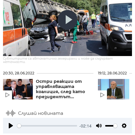
Субтитрите са автоматично генерирани и може да съдържат
неточности.
20:30, 28.06.2022
19:12, 28.06.2022
Остри реакции от
Т
управляващата
коалиция, след като
с
президентът...
Слушай новината
-02:14
Play
Mute
Setti