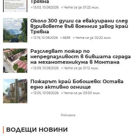
Трявна
13:03, 10.08.2026
Чете се за: 01:22 мин.
Около 300 души са евакуирани след
взривовете във военния завод край
Трявна
12:19, 10.08.2026
6638
Чете се за: 02:22 мин.
Разследват пожар по
непредпазливост в бившата сграда
на механотехникума в Монтана
12:09, 10.08.2026
Чете се за: 01:12 мин.
Пожарът край Бобошево: Остава
едно активно огнище
12:05, 10.08.2026
Чете се за: 03:00 мин.
Реклама
ВОДЕЩИ НОВИНИ