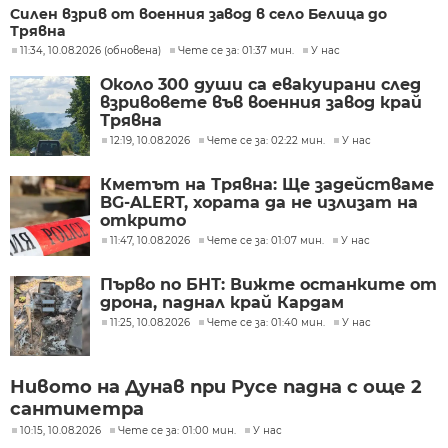
Силен взрив от военния завод в село Белица до
Трявна
11:34, 10.08.2026 (обновена)
Чете се за: 01:37 мин.
У нас
Около 300 души са евакуирани след
взривовете във военния завод край
Трявна
12:19, 10.08.2026
Чете се за: 02:22 мин.
У нас
Кметът на Трявна: Ще задействаме
BG-ALERT, хората да не излизат на
открито
11:47, 10.08.2026
Чете се за: 01:07 мин.
У нас
Първо по БНТ: Вижте останките от
дрона, паднал край Кардам
11:25, 10.08.2026
Чете се за: 01:40 мин.
У нас
Нивото на Дунав при Русе падна с още 2
сантиметра
10:15, 10.08.2026
Чете се за: 01:00 мин.
У нас