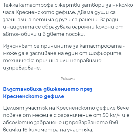
Тежка катастрофа с жертви затвори за няколко
часа Кресненското дефиле. Двама души са
загинали, а петима други са ранени. Заради
инцидента се образуваха огромни колони от
автомобили и в двете посоки.
Изясняват се причините за катастрофата -
може да е заспиване на един от шофьорите,
техническа причина или неправилно
изпреварване.
Реклама
Възстановиха движението през
Кресненското дефиле
Целият участък на Кресненското дефиле вече
повече от месец е с ограничение от 50 км/ч и е
абсолютно забранено изпреварването във
всички 16 километра на участъка.