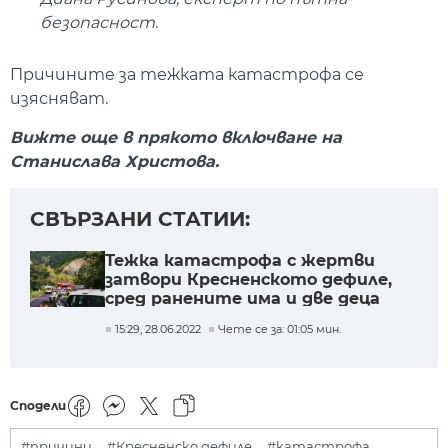
безопасност.
Причините за тежката катастрофа се
изясняват.
Вижте още в прякото включване на
Станислава Христова.
СВЪРЗАНИ СТАТИИ:
Тежка катастрофа с жертви
затвори Кресненското дефиле,
сред ранените има и две деца
15:29, 28.06.2022
Чете се за: 01:05 мин.
Сподели
#причини
#Кресненско дефиле
#катастрофа