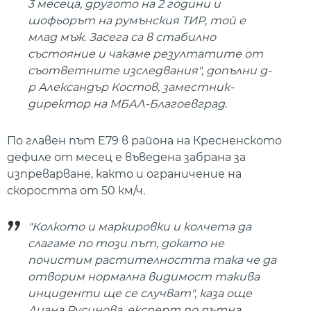
3 месеца, другото на 2 години и
шофьорът на румънския ТИР, той е
млад мъж. Засега са в стабилно
състояние и чакаме резултатите от
съответните изследвания", допълни д-
р Александър Костов, заместник-
директор на МБАЛ-Благоевград.
По главен път Е79 в района на Кресненското
дефиле от месец е въведена забрана за
изпреварване, както и ограничение на
скоростта от 50 км/ч.
"Колкото и маркировки и колчета да
слагаме по този път, докато не
почистим растителността така че да
отворим нормална видимост такива
инциденти ще се случват", каза още
Диана Русинова, експерт по пътна