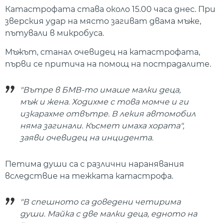
Катастрофата става около 15.00 часа днес. При
зверския удар на място загиват двама мъже,
пътували в микробуса.
Мъжът, станал очевидец на катастрофата,
първи се притича на помощ на пострадалите.
"Вътре в БМВ-то имаше малки деца,
мъж и жена. Ходихме с това момче и ги
изкарахме отвътре. В лекия автомобил
няма загинали. Късмет имаха хората",
заяви очевидец на инцидента.
Петима души са с различни наранявания
вследствие на тежката катастрофа.
"В спешното са доведени четирима
души. Майка с две малки деца, едното на