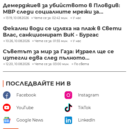
Демерджиев за убийството в Пловдив:
МВР следи социалните мрежи за...
13:19, 10.08.2026
Чете се за: 02:42 мин.
У нас
Фекални води се изляха на плаж в Свети
Влас, санкционират ВиК - Бургас
10:26, 10.08.2026
Чете се за: 01:55 мин.
У нас
Съветът за мир за Газа: Израел ще се
изтегли едва след пълното...
12:20, 10.08.2026
Чете се за: 03:00 мин.
По света
ПОСЛЕДВАЙТЕ НИ В
Facebook
Instagram
YouTube
TikTok
Google News
LinkedIn