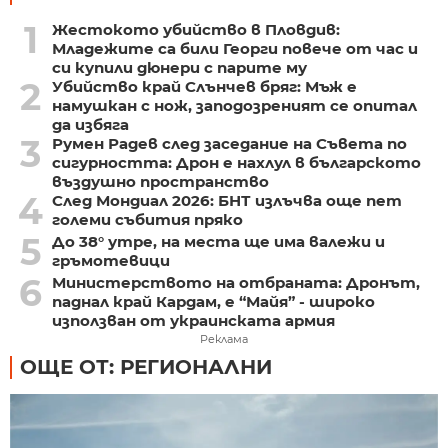
1
Жестокото убийство в Пловдив:
Младежите са били Георги повече от час и
си купили дюнери с парите му
2
Убийство край Слънчев бряг: Мъж е
намушкан с нож, заподозреният се опитал
да избяга
3
Румен Радев след заседание на Съвета по
сигурността: Дрон е нахлул в българското
въздушно пространство
4
След Мондиал 2026: БНТ излъчва още пет
големи събития пряко
5
До 38° утре, на места ще има валежи и
гръмотевици
6
Министерството на отбраната: Дронът,
паднал край Кардам, е “Майя” - широко
използван от украинската армия
Реклама
ОЩЕ ОТ: РЕГИОНАЛНИ