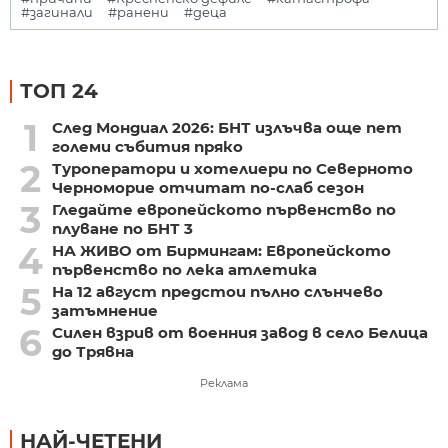
#загинали
#ранени
#деца
ТОП 24
1
След Мондиал 2026: БНТ излъчва още пет
големи събития пряко
2
Туроператори и хотелиери по Северното
Черноморие отчитат по-слаб сезон
3
Гледайте европейското първенство по
плуване по БНТ 3
4
НА ЖИВО от Бирмингам: Европейското
първенство по лека атлетика
5
На 12 август предстои пълно слънчево
затъмнение
6
Силен взрив от военния завод в село Белица
до Трявна
Реклама
НАЙ-ЧЕТЕНИ