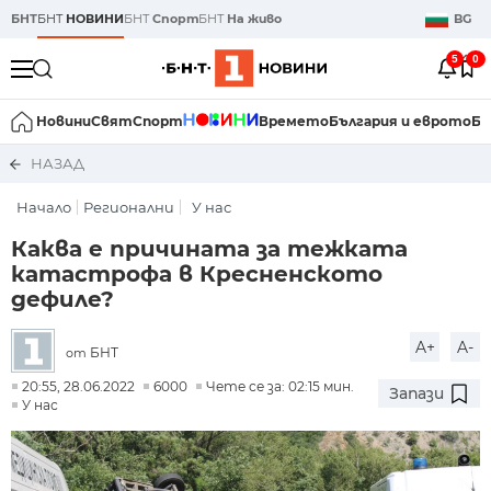
БНТ
БНТ
НОВИНИ
БНТ
Спорт
БНТ
На живо
BG
5
0
Новини
Свят
Спорт
Времето
България и еврото
Би
НАЗАД
Начало
Регионални
У нас
Каква е причината за тежката
катастрофа в Кресненското
дефиле?
A+
A-
БНТ
от
20:55, 28.06.2022
6000
Чете се за: 02:15 мин.
Запази
У нас