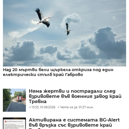
Над 20 мъртви бели щъркела откриха под един
електрически стълб край Габрово
Няма жертви и пострадали след
взривовете във военния завод край
Трявна
13:33, 10.08.2026
Чете се за: 01:27 мин.
Активирана е системата BG-Alert
във връзка със взривовете край