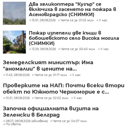
Два хеликоптера "Кугър" се
включиха в гасенето на пожара в
Асеновградско (СНИМКИ)
15:01, 08.08.2026
Чете се за: 01:02 мин.
У нас
Пожар изпепели две къщи в
бобошевското село Висока могила
(СНИМКИ)
13:29, 08.08.2026
Чете се за: 00:40 мин.
У нас
Земеделският министър: Има
"аномалии" в цените на...
11:45, 08.08.2026
Чете се за: 01:17 мин.
У нас
Проверките на НАП: Почти всеки втори
обект по Южното Черноморие е с...
10:21, 08.08.2026
Чете се за: 02:02 мин.
У нас
Започна официалната визита на
Зеленски в Белград
08:27, 08.08.2026 (обновена)
Чете се за: 04:07 мин.
По света