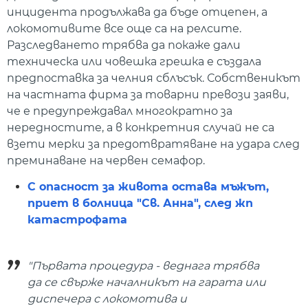
инцидента продължава да бъде отцепен, а
локомотивите все още са на релсите.
Разследването трябва да покаже дали
техническа или човешка грешка е създала
предпоставка за челния сблъсък. Собственикът
на частната фирма за товарни превози заяви,
че е предупреждавал многократно за
нередностите, а в конкретния случай не са
взети мерки за предотвратяване на удара след
преминаване на червен семафор.
С опасност за живота остава мъжът,
приет в болница "Св. Анна", след жп
катастрофата
"Първата процедура - веднага трябва
да се свърже началникът на гарата или
диспечера с локомотива и