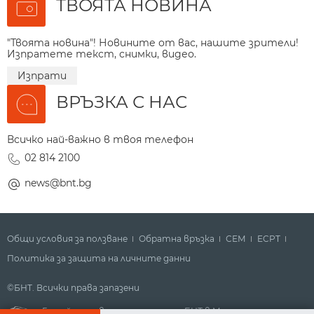
ТВОЯТА НОВИНА
"Твоята новина"! Новините от вас, нашите зрители!
Изпратете текст, снимки, видео.
Изпрати
ВРЪЗКА С НАС
Всичко най-важно в твоя телефон
02 814 2100
news@bnt.bg
Общи условия за ползване
Обратна връзка
СЕМ
ECPT
Политика за защита на личните данни
©БНТ. Всички права запазени
Гледайте новините за деня на БНТ в Метрото