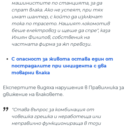
машинистите по станцията, за да
спрат влака. Ако не успеят, при тях
имат шалтер, с който да изключат
тока по трасето. Нашият локомотив
беше електровоз и щеше да спре", каза
Илиян Филипов, собственик на
частната фирма за жп превози.
С опасност за живота остава един от
пострадалите при инцидента с два
товарни влака
Експертите видяха нарушения в Правилника за
движение на влаковете.
"Става въпрос за комбинация от
човешка грешка и неработеща или
неправилно функционираща в този