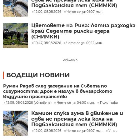
Подбалканския път (СНИМКИ)
12:00, 08.08.2026
Чете се за: 01:07 мин.
Цветовете на Рила: Лятна разходка
край Седемте рилски езера
(СНИМКИ)
10:47, 08.08.2026
Чете се за: 00:12 мин.
Реклама
ВОДЕЩИ НОВИНИ
Румен Радев след заседание на Съвета по
сигурността: Дрон е нахлул в българското
въздушно пространство
12:09, 08.08.2026 (обновена)
Чете се за: 04:00 мин.
Политика
Камион спука гума в движение и
едва не премаза лека кола на
Подбалканския път (СНИМКИ)
12:00, 08.08.2026
Чете се за: 01:07 мин.
У нас