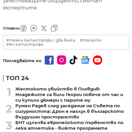
зачестяващите инциденти, смятат
експертите.
Сподели
#тежка катастрофа с два влака
#Локорско
#жп катастрофа
Последвайте ни
ТОП 24
1
Жестокото убийство в Пловдив:
Младежите са били Георги повече от час и
си купили дюнери с парите му
2
Румен Радев след заседание на Съвета по
сигурността: Дрон е нахлул в българското
въздушно пространство
3
БНТ излъчва европейското първенство по
лека атлетика - вижте програмата