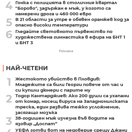
4
Гонка с полицията в столичния квартал
"Борово", задържан е мъж, у когото са
намерени дрога и 460 000 евро
5
В 21 области за утре е обявен оранжев код за
опасно високи температури
6
Гледайте световното първенство по
художествена гимнастика в ефира на БНТ 1
и БНТ 3
Реклама
НАЙ-ЧЕТЕНИ
1
Жестокото убийство в Пловдив:
Младежите са били Георги повече от час и
си купили дюнери с парите му
2
Тодор Кантарджиев: Ако 200 души са ухапани
от комар, носещ вируса на Западнонилската
треска, един развива тежко усложнение,
засягащо мозъка
3
38-годишен мъж изчезна във водите на
язовир „Доспат“
УЕФА готви вот на недоверие срещу Джани