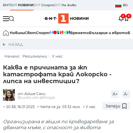
БНТ
БНТ
НОВИНИ
БНТ
Спорт
БНТ
На живо
BG
2
0
Новини
Свят
Спорт
Времето
България и еврото
Би
НАЗАД
Начало
Регионални
У нас
Каква е причината за жп
катастрофата край Локорско -
липса на инвестиции?
Айше Сали
A+
A-
от
Всичко от автора
Запази
20:38, 16.01.2025
Чете се за: 03:32 мин.
У нас
Организирана е акция по кръводаряване за
двамата мъже, с опасност за живота