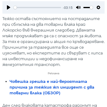
-03:15
Play
Mute
Setti
Тежко остава състоянието на пострадалите
при сблъсъка на два товарни влака край
Локорско във вчерашния следобед. Двамата
мъже продължават да са с опасност за живота.
За тях е организирана и акция по кръводаряване.
Причините за трагедията все още се
изясняват, но експертите ги свързват с липса
на инвестиции и недофинансиране на
железопътния транспорт.
Реклама
Човешка грешка е най-вероятната
причина за тежкия жп инцидент с два
товарни влака (ОБЗОР)
Ден след влаковата катастрофа районът на