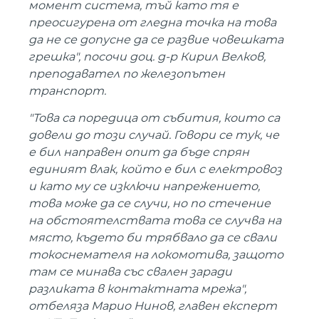
момент система, тъй като тя е
преосигурена от гледна точка на това
да не се допусне да се развие човешката
грешка", посочи доц. д-р Кирил Велков,
преподавател по железопътен
транспорт.
"Това са поредица от събития, които са
довели до този случай. Говори се тук, че
е бил направен опит да бъде спрян
единият влак, който е бил с електровоз
и като му се изключи напрежението,
това може да се случи, но по стечение
на обстоятелствата това се случва на
място, където би трябвало да се свали
токоснемателя на локомотива, защото
там се минава със свален заради
разликата в контактната мрежа",
отбеляза Марио Нинов, главен експерт