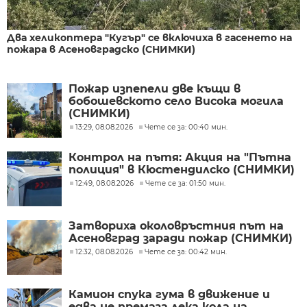
Два хеликоптера "Кугър" се включиха в гасенето на
пожара в Асеновградско (СНИМКИ)
Пожар изпепели две къщи в
бобошевското село Висока могила
(СНИМКИ)
13:29, 08.08.2026
Чете се за: 00:40 мин.
Контрол на пътя: Акция на "Пътна
полиция" в Кюстендилско (СНИМКИ)
12:49, 08.08.2026
Чете се за: 01:50 мин.
Затвориха околовръстния път на
Асеновград заради пожар (СНИМКИ)
12:32, 08.08.2026
Чете се за: 00:42 мин.
Камион спука гума в движение и
едва не премаза лека кола на