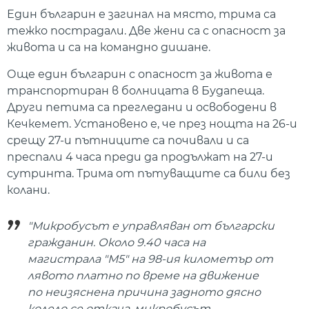
Един българин е загинал на място, трима са
тежко пострадали. Две жени са с опасност за
живота и са на командно дишане.
Още един българин с опасност за живота е
транспортиран в болницата в Будапеща.
Други петима са прегледани и освободени в
Кечкемет. Установено е, че през нощта на 26-и
срещу 27-и пътниците са почивали и са
преспали 4 часа преди да продължат на 27-и
сутринта. Трима от пътуващите са били без
колани.
"Микробусът е управляван от български
гражданин. Около 9.40 часа на
магистрала "М5" на 98-ия километър от
лявото платно по време на движение
по неизяснена причина задното дясно
колело се откача, микробусът