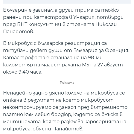
Play
Mute
Setti
Българин е загинал, а други трима са тежко
ранени при катастрофа в Унгария, потвърди
пред БНТ консулът ни в страната Николай
Панайотов.
В микробус с българска регистрация са
пътували девет души от България за Франция.
Катастрофата е станала на на 98-ми
километър на магистралата М5 на 27 август
около 9.40 часа.
Реклама
Ненадейно задно дясно колело на микробуса се
откача в резултат на което микробусът
неконтролируемо се занася през вътрешното
платно към левия бордюр, където се блъска в
мантинелата, която разкъсва каросерията на
микробуса, обясни Панайотов.