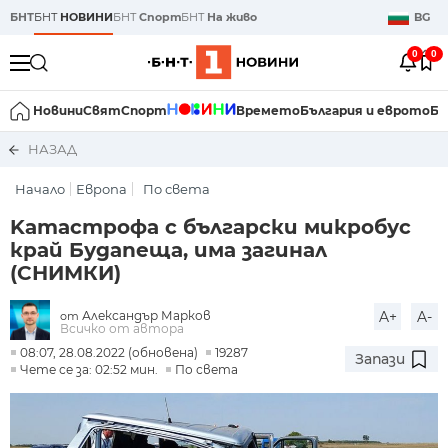
БНТ
БНТ
НОВИНИ
БНТ
Спорт
БНТ
На живо
BG
0
0
Новини
Свят
Спорт
Времето
България и еврото
Би
НАЗАД
Начало
Европа
По света
Kатастрофа с български микробус
край Будапеща, има загинал
(СНИМКИ)
Александър Марков
A+
A-
от
Всичко от автора
08:07, 28.08.2022 (обновена)
19287
Запази
Чете се за: 02:52 мин.
По света