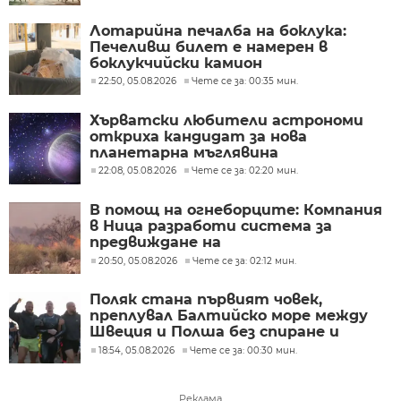
Лотарийна печалба на боклука:
Печеливш билет е намерен в
боклукчийски камион
22:50, 05.08.2026
Чете се за: 00:35 мин.
Хърватски любители астрономи
откриха кандидат за нова
планетарна мъглявина
22:08, 05.08.2026
Чете се за: 02:20 мин.
В помощ на огнеборците: Компания
в Ница разработи система за
предвиждане на
разпространението на пожари
20:50, 05.08.2026
Чете се за: 02:12 мин.
Поляк стана първият човек,
преплувал Балтийско море между
Швеция и Полша без спиране и
почивка
18:54, 05.08.2026
Чете се за: 00:30 мин.
Реклама