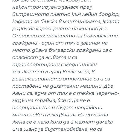
неконтролируемо занася през
вътрешното платно към левия бордюр,
където се блъска в мантинелата, която
разкъсва каросерията на микробуса.
Относно състоянието на българските
граждани - един от тях е загинал на
място, двама български граждани са с
опасност за живота и са
транспортирани с медицински
хеликоптер в град Кечкемет, в
реанимационното отделение са и са
поставени на дихателни машини. Две
жени са, една от тях е с тежка черепно-
мозъчна травма, все още не е
оперирана. Ще ѝ бъдат направени
много нови изследвания. На другата
жена се е наложило да ѝ махнат далака,
има шанс за възстановяване, но са