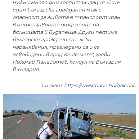
нужни много дни хоспитализация. Още
един български гражданин мъж с
опасност за живота е транспортиран
в интензивното отделение на
болницата в Будапеща. Други петима
български граждани са с леки
наранявания, прегледани са и са
освободени в град Кечкемет", заяви
Николай Панайотов, консул на България
в Унгария.
Снимки: https://www.baon.hu/galeriak