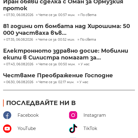
Иран обяви сделка с Оман за Ормузкия
проток
07:30, 06.08.2026
Чете се за: 00:57 мин.
По света
81 години от бомбата над Хирошима: 50
000 участваха във...
07:35, 06.08.2026
Чете се за: 00:52 мин.
По света
Електронното здравно досие: Мобилни
екипи в Силистра помагат за...
07:43, 06.08.2026
Чете се за: 00:50 мин.
У нас
Честваме Преображение Господне
06:30, 06.08.2026
Чете се за: 02:17 мин.
У нас
ПОСЛЕДВАЙТЕ НИ В
Facebook
Instagram
YouTube
TikTok