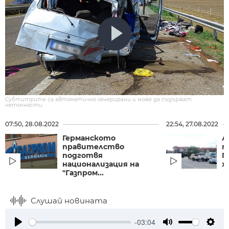
Субтитрите са автоматично генерирани и може да съдържат
неточности.
07:50, 28.08.2022
22:54, 27.08.2022
Германското
А
правителство
п
подготвя
П
национализация на
х
"Газпром...
Слушай новината
-03:04