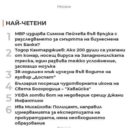
Реклама
НАЙ-ЧЕТЕНИ
1
МВР издирва Симона Пейчева във връзка с
разследването за смъртта на бизнесмена
от Банкя?
2
Тодор Кантарджиев: Ако 200 души са ухапани
от комар, носещ вируса на Западнонилската
треска, един развива тежко усложнение,
засягащо мозъка
3
38-годишен мъж изчезна във водите на
язовир „Доспат“
4
България посреща чудотворната икона на
Света Богородица – "Хавайска"
5
УЕФА готви вот на недоверие срещу Джани
Инфантино
6
Ива Михайлова: Полицаят, направил
измерванията за експертизата на
прокуратурата, няма необходимото
образование