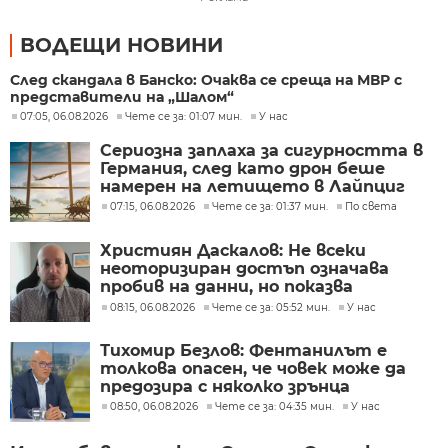
ВОДЕЩИ НОВИНИ
След скандала в Банско: Очаква се среща на МВР с
представители на „Шалом“
07:05, 06.08.2026
Чете се за: 01:07 мин.
У нас
Сериозна заплаха за сигурността в
Германия, след като дрон беше
намерен на летището в Лайпциг
07:15, 06.08.2026
Чете се за: 01:37 мин.
По света
Християн Даскалов: Не всеки
неоторизиран достъп означава
пробив на данни, но показва
сериозни пропуски в
08:15, 06.08.2026
Чете се за: 05:52 мин.
У нас
киберсигурността
Тихомир Безлов: Фентанилът е
толкова опасен, че човек може да
предозира с няколко зрънца
08:50, 06.08.2026
Чете се за: 04:35 мин.
У нас