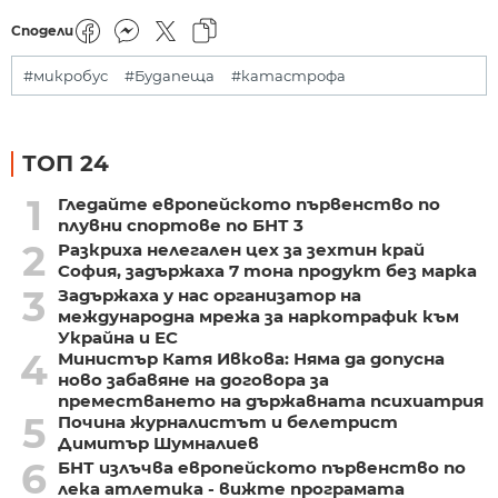
Сподели
#микробус
#Будапеща
#катастрофа
ТОП 24
1
Гледайте европейското първенство по
плувни спортове по БНТ 3
2
Разкриха нелегален цех за зехтин край
София, задържаха 7 тона продукт без марка
3
Задържаха у нас организатор на
международна мрежа за наркотрафик към
Украйна и ЕС
4
Министър Катя Ивкова: Няма да допусна
ново забавяне на договора за
преместването на държавната психиатрия
5
Почина журналистът и белетрист
Димитър Шумналиев
6
БНТ излъчва европейското първенство по
лека атлетика - вижте програмата