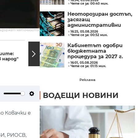
16:34, 05.08.2026
Чете се за: 00:40 мин.
ЕС
Неоторозиран достъп,
засягащ
административни
мрежи, засякоха от
съдържат неточности.
16:25, 05.08.2026
Чете се за: 00:52 мин.
Министерството на
19:42, 20.07.2022
19:40,
иновациите
Кабинетът одобри
Шефът на КЕВР: Газ за
бюджетната
иите:
зимата има, до
процедура за 2027 г.
 народ"
октомври ще
16:01, 05.08.2026
запълним...
Чете се за: 01:15 мин.
Реклама
ВОДЕЩИ НОВИНИ
ute
Settings
о Ковачки е
ЗИ, РИОСВ,