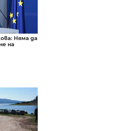
ва: Няма да
не на