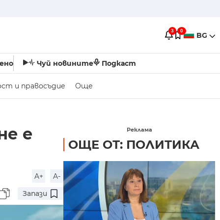
3
0
BG
ено
Чуй новините
Подкаст
ост и правосъдие
Още
не е
Реклама
ОЩЕ ОТ: ПОЛИТИКА
A+
A-
Запази