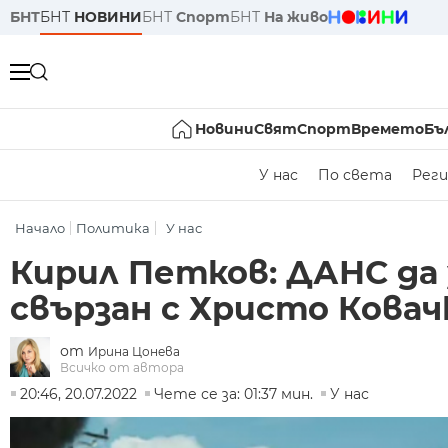
БНТ
БНТ
НОВИНИ
БНТ
Спорт
БНТ
На живо
Новини
Свят
Спорт
Времето
Бъ
У нас
По света
Реги
Начало
Политика
У нас
Кирил Петков: ДАНС да 
свързан с Христо Ковач
от
Ирина Цонева
Всичко от автора
20:46, 20.07.2022
Чете се за: 01:37 мин.
У нас