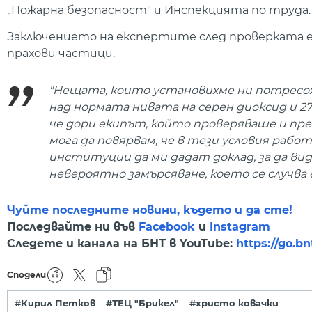
„Пожарна безопасност" и Инспекцията по труда.
Заключението на експертите след проверката е
прахови частици.
"Нещата, които установихме ни потресо
над нормата нивата на серен диоксид и 27
че дори екипът, който проверяваше и прека
мога да повярвам, че в тези условия работ
институции да ми дадат доклад, за да ви
невероятно замърсяване, което се случва 
Чуйте последните новини, където и да сте!
Последвайте ни във
Facebook
и
Instagram
Следете и канала на БНТ в YouTube:
https://go.b
Сподели
#Кирил Петков
#ТЕЦ "Брикел"
#христо ковачки