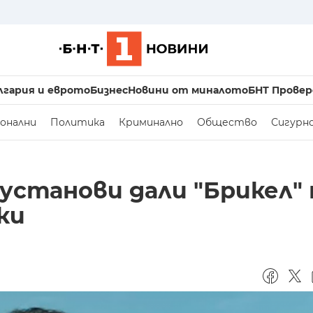
лгария и еврото
Бизнес
Новини от миналото
БНТ Провер
онални
Политика
Криминално
Общество
Сигурн
установи дали "Брикел" 
ки