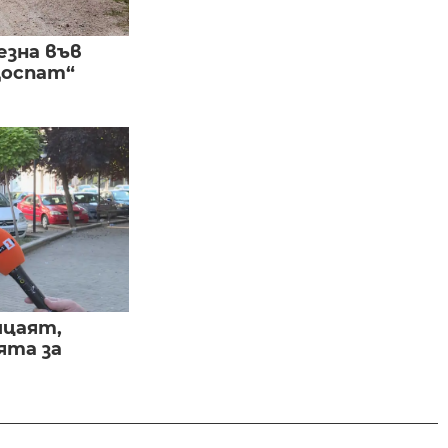
езна във
Доспат“
ицаят,
ята за