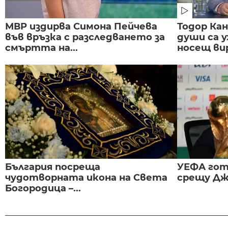
МВР издирва Симона Пейчева
Тодор Ка
във връзка с разследването за
души са у
смъртта на...
носещ вир
България посреща
УЕФА гот
чудотворната икона на Света
срещу Дж
Богородица –...