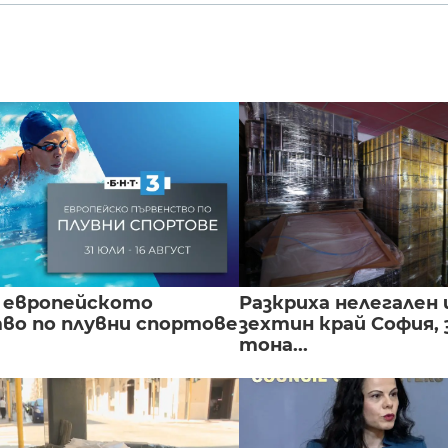
 европейското
Разкриха нелегален 
во по плувни спортове
зехтин край София, 
тона...