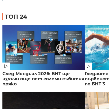
ТОП 24
След Мондиал 2026: БНТ ще
Гледайте
излъчи още пет големи събития
първенст
пряко
по БНТ 3