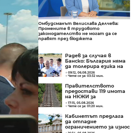
Омбудсманът Велислава Делчева:
Промените в трудовото
законодателство не могат да се
правят през бюджета
Радев за случая в
Банско: България няма
да толерира езика на
омразата
09:12, 06.08.2026
Чете се за: 03:32 мин.
Правителството
предостави 119 имота
на НКЖИ за
модернизацията на
17:15, 05.08.2026
Чете се за: 01:20 мин.
железопътната линия
София – Пловдив
Кабинетът предлага
да отпадне
ограничението за износ
на нефтопродукти за