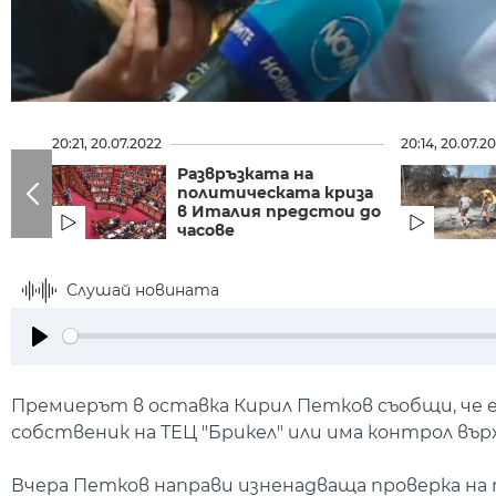
20:21, 20.07.2022
20:14, 20.07.2
Развръзката на
политическата криза
в Италия предстои до
часове
Слушай новината
Play
Премиерът в оставка Кирил Петков съобщи, че е 
собственик на ТЕЦ "Брикел" или има контрол вър
Вчера Петков направи изненадваща проверка на 