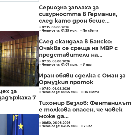
могат да се правят
Сериозна заплаха за
през бюджета
сигурността в Германия,
след като дрон беше...
07:15, 06.08.2026
Чете се за: 01:35 мин.
По света
След скандала в Банско:
Очаква се среща на МВР с
представители на...
07:05, 06.08.2026
Чете се за: 01:07 мин.
У нас
Иран обяви сделка с Оман за
Ормузкия проток
07:30, 06.08.2026
цех за
Чете се за: 00:55 мин.
По света
задържаха 7
Тихомир Безлов: Фентанилът
е толкова опасен, че човек
може да...
08:50, 06.08.2026
Чете се за: 04:35 мин.
У нас