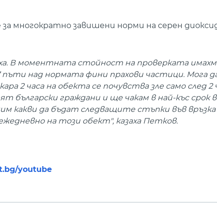
 за многократно завишени норми на серен диокси
ха. В моментната стойност на проверката имахм
 пъти над нормата фини прахови частици. Мога да
ра 2 часа на обекта се почувства зле само след 2 ч
ят български граждани и ще чакам в най-къс срок 
дим какви да бъдат следващите стъпки във връзка
ежедневно на този обект", казаха Петков.
nt.bg/youtube