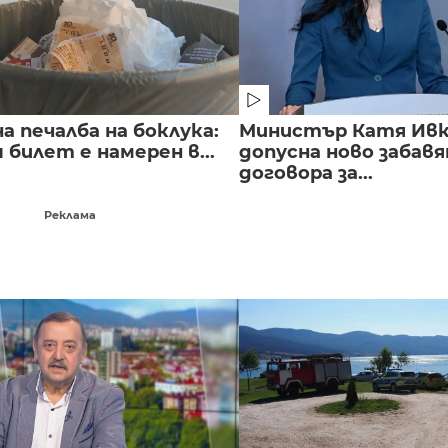
 печалба на боклука:
Министър Катя Ивко
билет е намерен в...
допусна ново забавя
договора за...
Реклама