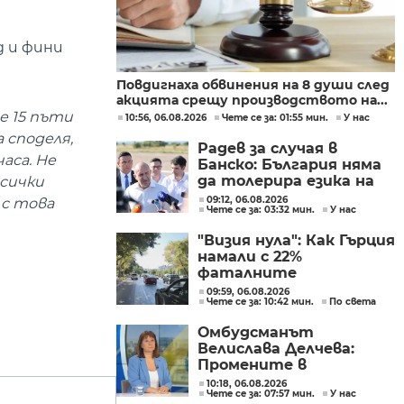
д и фини
Повдигнаха обвинения на 8 души след
акцията срещу производството на...
е 15 пъти
10:56, 06.08.2026
Чете се за: 01:55 мин.
У нас
 споделя,
Радев за случая в
аса. Не
Банско: България няма
да толерира езика на
всички
омразата
09:12, 06.08.2026
 с това
Чете се за: 03:32 мин.
У нас
"Визия нула": Как Гърция
намали с 22%
фаталните
катастрофи по
09:59, 06.08.2026
Чете се за: 10:42 мин.
По света
пътищата в страната
Омбудсманът
Велислава Делчева:
Промените в
трудовото
10:18, 06.08.2026
Чете се за: 07:57 мин.
У нас
законодателство не