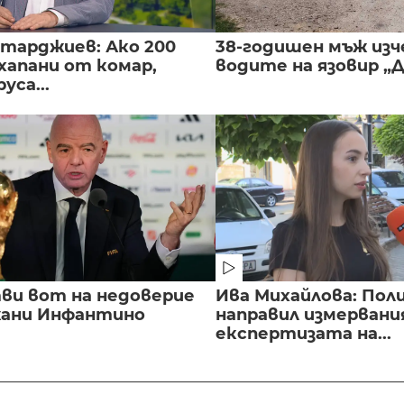
нтарджиев: Ако 200
38-годишен мъж изч
хапани от комар,
водите на язовир „
уса...
ви вот на недоверие
Ива Михайлова: Пол
ани Инфантино
направил измервани
експертизата на...