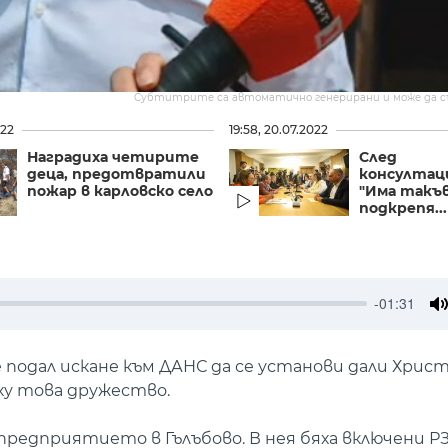
Субтитрите са автоматично генерирани и може да 
022
19:58, 20.07.2022
Наградиха четирите
След
деца, предотвратили
консултац
пожар в карловско село
"Има такъв
подкрепя...
-01:31
M
подал искане към ДАНС да се установи дали Христ
ху това дружество.
предприятието в Гълъбово. В нея бяха включени Р