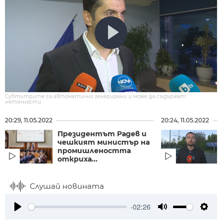
Субтитрите са автоматично генерирани и може да съдържат
неточности.
20:29, 11.05.2022
20:24, 11.05.2022
Президентът Радев и
чешкият министър на
промишлеността
откриха...
Слушай новината
-02:26
Play
Mute
Setti