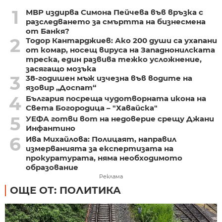
1
МВР издирва Симона Пейчева във връзка с
разследването за смъртта на бизнесмена
от Банкя?
2
Тодор Кантарджиев: Ако 200 души са ухапани
от комар, носещ вируса на Западнонилската
треска, един развива тежко усложнение,
засягащо мозъка
3
38-годишен мъж изчезна във водите на
язовир „Доспат“
4
България посреща чудотворната икона на
Света Богородица – "Хавайска"
5
УЕФА готви вот на недоверие срещу Джани
Инфантино
6
Ива Михайлова: Полицаят, направил
измерванията за експертизата на
прокуратурата, няма необходимото
образование
Реклама
ОЩЕ ОТ: ПОЛИТИКА