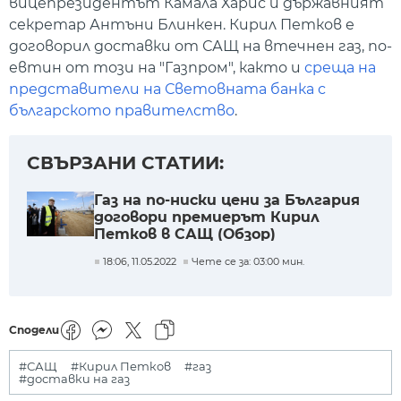
вицепрезидентът Камала Харис и държавният
секретар Антъни Блинкен. Кирил Петков е
договорил доставки от САЩ на втечнен газ, по-
евтин от този на "Газпром", както и
среща на
представители на Световната банка с
българското правителство
.
СВЪРЗАНИ СТАТИИ:
Газ на по-ниски цени за България
договори премиерът Кирил
Петков в САЩ (Обзор)
18:06, 11.05.2022
Чете се за: 03:00 мин.
Сподели
#САЩ
#Кирил Петков
#газ
#доставки на газ