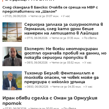
След скандала в Банско: Очаква се среща на МВР с
представители на „Шалом“
07:05, 06.08.2026
Чете се за: 01:07 мин.
У нас
Сериозна заплаха за сигурността в
Германия, след като дрон беше
намерен на летището в Лайпциг
07:15, 06.08.2026
Чете се за: 01:35 мин.
По света
Експерт: Не всеки неоторизиран
достъп означава пробив на данни, но
показва сериозни пропуски в
киберсигурността
08:15, 06.08.2026
Чете се за: 05:52 мин.
У нас
Тихомир Безлов: Фентанилът е
толкова опасен, че човек може да
предозира с няколко зрънца
08:50, 06.08.2026
Чете се за: 04:35 мин.
У нас
Иран обяви сделка с Оман за Ормузкия
проток
07:30, 06.08.2026
Чете се за: 00:55 мин.
По света