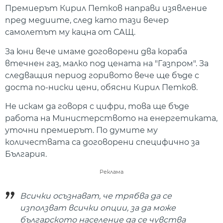
Премиерът Кирил Петков направи изявление
пред медиите, след като тази вечер
самолетът му кацна от САЩ.
За юни вече имаме договорени два кораба
втечнен газ, малко под цената на "Газпром". За
следващия период горивото вече ще бъде с
доста по-ниски цени, обясни Кирил Петков.
Не искам да говоря с цифри, това ще бъде
работа на Министерството на енергетиката,
уточни премиерът. По думите му
количествата са договорени специфично за
България.
Реклама
Всички осъзнават, че трябва да се
използват всички опции, за да може
българското население да се чувства