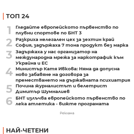
ТОП 24
1
Гледайте европейското първенство по
плувни спортове по БНТ 3
2
Разкриха нелегален цех за зехтин край
София, задържаха 7 тона продукт без марка
3
Задържаха у нас организатор на
международна мрежа за наркотрафик към
Украйна и ЕС
4
Министър Катя Ивкова: Няма да допусна
ново забавяне на договора за
преместването на държавната психиатрия
5
Почина журналистът и белетрист
Димитър Шумналиев
6
БНТ излъчва европейското първенство по
лека атлетика - вижте програмата
Реклама
НАЙ-ЧЕТЕНИ