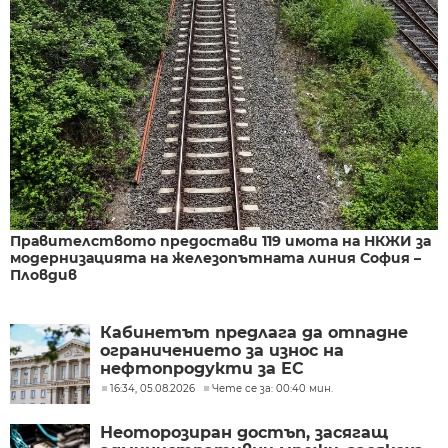
Правителството предостави 119 имота на НКЖИ за
модернизацията на железопътната линия София –
Пловдив
Кабинетът предлага да отпадне
ограничението за износ на
нефтопродукти за ЕС
16:34, 05.08.2026
Чете се за: 00:40 мин.
Неоторозиран достъп, засягащ