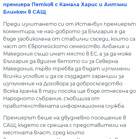
премиера Петков с Камала Харис и Антъни
Блинкен в САЩ
Преди излитането си от Истанбул премиерът
коментира, че най-доброто за България е да
бъде заобиколена от стабилни съседи, които са
част от Европейското семейство. Албания и
Македония също имат място в ЕС, а за да може
България да вдигне ветото си за Северна
Македония, първо трябва да бъдат изпълнени
всички условия и да се създадат гаранции за
изпълнение на Договора за добросъседство.
Всяка крачка в тази посока ще бъде отнесена до
Народното събрание, съобщиха от
правителствената информационна служба.
Премиерът беше на двудневно посещение в
САЩ, където се срещна с представители на
местната власт, сред които