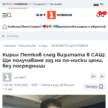
БНТ
БНТ
НОВИНИ
БНТ
Спорт
БНТ
На живо
BG
0
0
Новини
Свят
Спорт
Времето
България и еврото
Би
НАЗАД
Начало
Политика
У нас
ГАЗОВИТЕ ДОСТАВКИ
Кирил Петков след визитата в САЩ:
Ще получаваме газ на по-ниски цени,
без посредници
A+
A-
БНТ
от
20:35, 11.05.2022
5131
Чете се за: 02:35 мин.
Запази
У нас