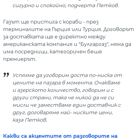
сигурно и спокойно, подчерта Петков.
Газът ще пристига с кораби - през
терминалите на Гърция или Турция. Договорът
за доставката ще е директно между
американската компания и "Булгаргаз", няма да
има посредници, категоричен беше
премиерът.
Успяхме да уговорим доста по-ниска от
цените на пазара в момента. Очакваме
и азерското количество, говорим и с
други страни, така че никой да не си
мисли че заместваме един доставчик с
друг, договаряме най- ниските цени,
каза Петков.
Какви са акцентите от разговорите на