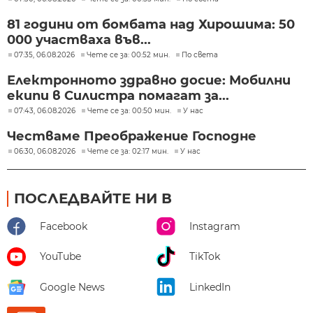
81 години от бомбата над Хирошима: 50
000 участваха във...
07:35, 06.08.2026
Чете се за: 00:52 мин.
По света
Електронното здравно досие: Мобилни
екипи в Силистра помагат за...
07:43, 06.08.2026
Чете се за: 00:50 мин.
У нас
Честваме Преображение Господне
06:30, 06.08.2026
Чете се за: 02:17 мин.
У нас
ПОСЛЕДВАЙТЕ НИ В
Facebook
Instagram
YouTube
TikTok
Google News
LinkedIn