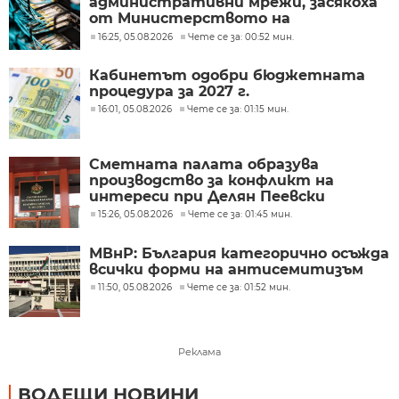
административни мрежи, засякоха
от Министерството на
иновациите
16:25, 05.08.2026
Чете се за: 00:52 мин.
Кабинетът одобри бюджетната
процедура за 2027 г.
16:01, 05.08.2026
Чете се за: 01:15 мин.
Сметната палата образува
производство за конфликт на
интереси при Делян Пеевски
15:26, 05.08.2026
Чете се за: 01:45 мин.
МВнР: България категорично осъжда
всички форми на антисемитизъм
11:50, 05.08.2026
Чете се за: 01:52 мин.
Реклама
ВОДЕЩИ НОВИНИ