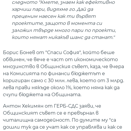
следното "Кмете, знаем как ефективно
харчиш пари, видяхме го. Дай да
преценим наесен как ти вървят
проектите, защото в момента си
заложил твърде много пари по проекти,
които нямат никакъв шанс да станат."
Борис Бонев от "Спаси София", който беше
обвинен, че вече е част от икономическото
мнозинство в Общинския съвет, каза, че вчера
на Комисията по финанси бюджетът е
коригиран само с 30 млн. лева, което от 3 млрд.
лева прави някъде около 1%, което няма как да
счупи бюджета на Общината.
Антон Хекимян от ГЕРБ-СДС заяви, че
Общинският съвет се е превърнал в
читалищна самодейност. По думите му "са
дошли тук да се учат как се управлява и как се