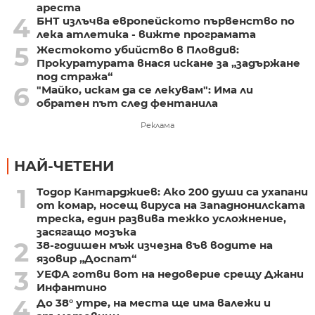
ареста
4
БНТ излъчва европейското първенство по
лека атлетика - вижте програмата
5
Жестокото убийство в Пловдив:
Прокуратурата внася искане за „задържане
под стража“
6
"Майко, искам да се лекувам": Има ли
обратен път след фентанила
Реклама
НАЙ-ЧЕТЕНИ
1
Тодор Кантарджиев: Ако 200 души са ухапани
от комар, носещ вируса на Западнонилската
треска, един развива тежко усложнение,
засягащо мозъка
2
38-годишен мъж изчезна във водите на
язовир „Доспат“
3
УЕФА готви вот на недоверие срещу Джани
Инфантино
4
До 38° утре, на места ще има валежи и