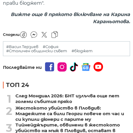
прави бюджет".
Вижте още в прякото включване на Карина
Караньотова.
Сподели
#Васил Терзиев
#София
#Столичен общински съвет
#бюджет
Последвайте ни
ТОП 24
1
След Мондиал 2026: БНТ излъчва още пет
големи събития пряко
2
Жестокото убийство в Пловдив:
Младежите са били Георги повече от час и
си купили дюнери с парите му
3
Тийнейджърите, обвинени в жестокото
убийство на мъж в Пловдив, остават в