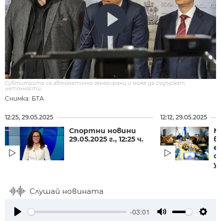
Субтитрите са автоматично генерирани и може да съдържат
неточности.
Снимка: БТА
12:25, 29.05.2025
12:12, 29.05.2025
Спортни новини
М
29.05.2025 г., 12:25 ч.
в
е
о
у
Слушай новината
-03:01