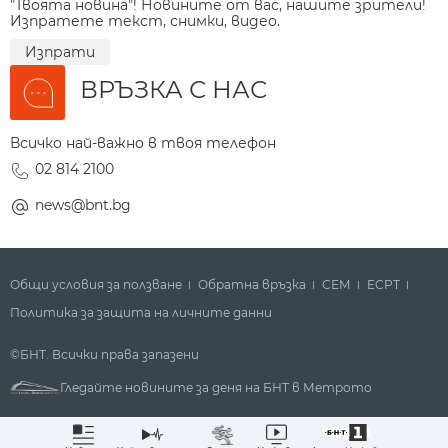
"Твоята новина"! Новините от вас, нашите зрители!
Изпратете текст, снимки, видео.
Изпрати
ВРЪЗКА С НАС
Всичко най-важно в твоя телефон
02 814 2100
news@bnt.bg
Общи условия за ползване
Обратна връзка
СЕМ
ECPT
Политика за защита на личните данни
©БНТ. Всички права запазени
Гледайте новините за деня на БНТ в Метрото