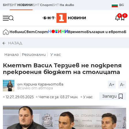
БНТ
БНТ
НОВИНИ
БНТ
Спорт
БНТ
На живо
BG
0
0
Новини
Свят
Спорт
Времето
България и еврото
Би
НАЗАД
Начало
Регионални
У нас
Кметът Васил Терзиев не подкрепя
прекроения бюджет на столицата
Карина Караньотова
A+
A-
от
Всичко от автора
Запази
12:27, 29.05.2025
Чете се за: 03:27 мин.
У нас