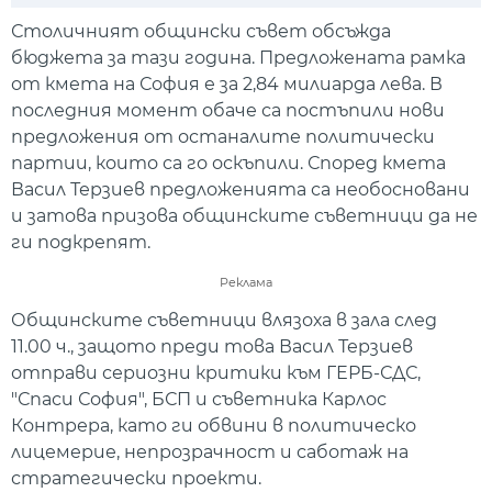
Play
Mute
Setti
Столичният общински съвет обсъжда
бюджета за тази година. Предложената рамка
от кмета на София е за 2,84 милиарда лева. В
последния момент обаче са постъпили нови
предложения от останалите политически
партии, които са го оскъпили. Според кмета
Васил Терзиев предложенията са необосновани
и затова призова общинските съветници да не
ги подкрепят.
Реклама
Общинските съветници влязоха в зала след
11.00 ч., защото преди това Васил Терзиев
отправи сериозни критики към ГЕРБ-СДС,
"Спаси София", БСП и съветника Карлос
Контрера, като ги обвини в политическо
лицемерие, непрозрачност и саботаж на
стратегически проекти.