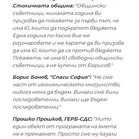
Столичната община:
"Общински
съветници, миналата година ви
призовах да покажете за първи път, че
има 61, които да подкрепят бюджета.
Една година по-късно вие ме
разочаровате и ме карате да ви призова
да има 61, които да са против бюджета.
Покажете, че има 61 свободни общински
съветници, а не купени от Борисов."
Борис Бонев, "Спаси София":
"Не сме
част от икономическото мнозинство,
никога няма да бъдем. Винаги сме били
последователни, винаги ще бъдем
последователни."
Прошко Прошков, ГЕРБ-СДС:
"Нито
един обект от програмата на кмета
не е премахнат. Просто сме му казали