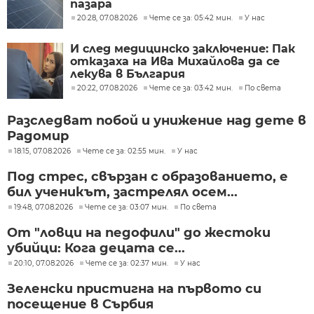
пазара
20:28, 07.08.2026
Чете се за: 05:42 мин.
У нас
И след медицинско заключение: Пак
отказаха на Ива Михайлова да се
лекува в България
20:22, 07.08.2026
Чете се за: 03:42 мин.
По света
Разследват побой и унижение над дете в
Радомир
18:15, 07.08.2026
Чете се за: 02:55 мин.
У нас
Под стрес, свързан с образованието, е
бил ученикът, застрелял осем...
19:48, 07.08.2026
Чете се за: 03:07 мин.
По света
От "ловци на педофили" до жестоки
убийци: Кога децата се...
20:10, 07.08.2026
Чете се за: 02:37 мин.
У нас
Зеленски пристигна на първото си
посещение в Сърбия