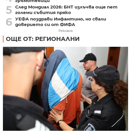
гръмотевици
5
След Мондиал 2026: БНТ излъчва още пет
големи събития пряко
6
УЕФА поздрави Инфантино, но свали
доверието си от ФИФА
Реклама
ОЩЕ ОТ: РЕГИОНАЛНИ