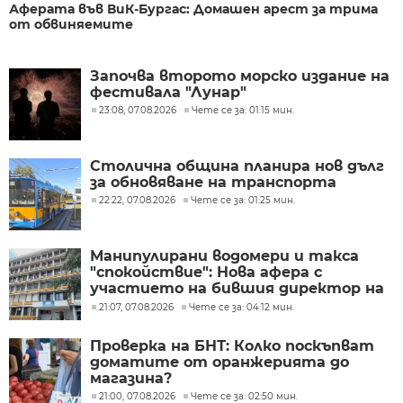
Аферата във ВиК-Бургас: Домашен арест за трима
от обвиняемите
Започва второто морско издание на
фестивала "Лунар"
23:08, 07.08.2026
Чете се за: 01:15 мин.
Столична община планира нов дълг
за обновяване на транспорта
22:22, 07.08.2026
Чете се за: 01:25 мин.
Манипулирани водомери и такса
"спокойствие": Нова афера с
участието на бившия директор на
"ВиК - Бургас"
21:07, 07.08.2026
Чете се за: 04:12 мин.
Проверка на БНТ: Колко поскъпват
доматите от оранжерията до
магазина?
21:00, 07.08.2026
Чете се за: 02:50 мин.