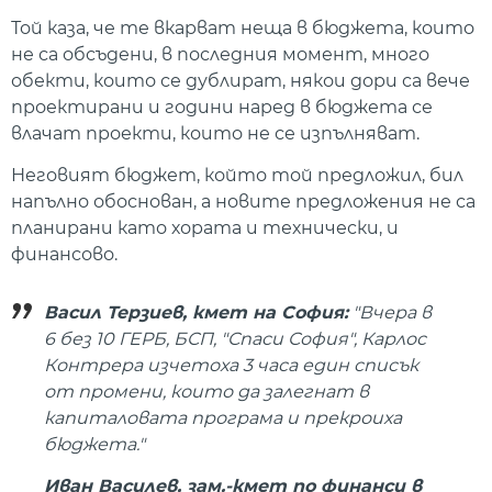
Той каза, че те вкарват неща в бюджета, които
не са обсъдени, в последния момент, много
обекти, които се дублират, някои дори са вече
проектирани и години наред в бюджета се
влачат проекти, които не се изпълняват.
Неговият бюджет, който той предложил, бил
напълно обоснован, а новите предложения не са
планирани като хората и технически, и
финансово.
Васил Терзиев, кмет на София:
"Вчера в
6 без 10 ГЕРБ, БСП, "Спаси София", Карлос
Контрера изчетоха 3 часа един списък
от промени, които да залегнат в
капиталовата програма и прекроиха
бюджета."
Иван Василев, зам.-кмет по финанси в