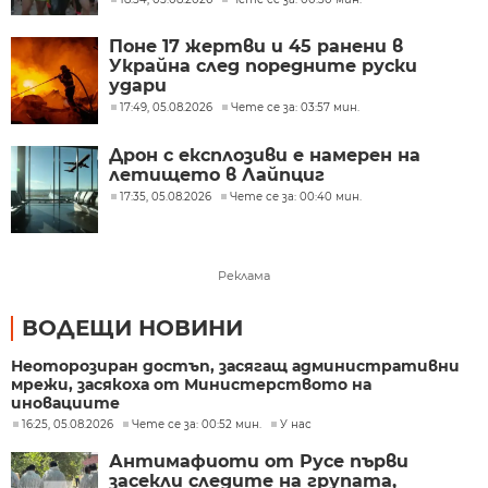
Поне 17 жертви и 45 ранени в
Украйна след поредните руски
удари
17:49, 05.08.2026
Чете се за: 03:57 мин.
Дрон с експлозиви е намерен на
летището в Лайпциг
17:35, 05.08.2026
Чете се за: 00:40 мин.
Реклама
ВОДЕЩИ НОВИНИ
Неоторозиран достъп, засягащ административни
мрежи, засякоха от Министерството на
иновациите
16:25, 05.08.2026
Чете се за: 00:52 мин.
У нас
Антимафиоти от Русе първи
засекли следите на групата,