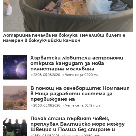
Лотарийна печалба на боклука: Печеливш билет е
намерен в боклукчийски камион
Хърватски любители астрономи
откриха кандидат за нова
планетарна мъглявина
22:08, 05.08.2026
Чете се за: 02:20 мин.
В помощ на огнеборците: Компания
в Ница разработи система за
предвиждане на
разпространението на пожари
20:50, 05.08.2026
Чете се за: 02:12 мин.
Поляк стана първият човек,
преплувал Балтийско море между
Швеция и Полша без спиране и
почивка
18:54, 05.08.2026
Чете се за: 00:30 мин.