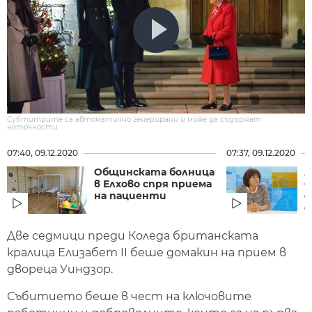
Субтитрите са автоматично генерирани и може да съдържат
неточности.
07:40, 09.12.2020
07:37, 09.12.2020
Общинската болница
А
в Елхово спря приема
С
на пациенти
с
с
Две седмици преди Коледа британската
кралица Елизабет II беше домакин на прием в
двореца Уиндзор.
Събитието беше в чест на ключовите