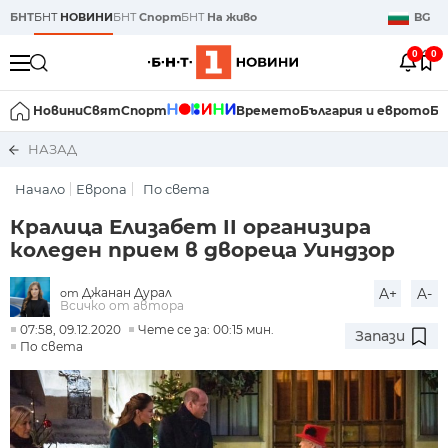
БНТ
БНТ
НОВИНИ
БНТ
Спорт
БНТ
На живо
BG
0
0
Новини
Свят
Спорт
Времето
България и еврото
Би
НАЗАД
Начало
Европа
По света
Кралица Елизабет II организира
коледен прием в двореца Уиндзор
Джанан Дурал
A+
A-
от
Всичко от автора
07:58, 09.12.2020
Чете се за: 00:15 мин.
Запази
По света