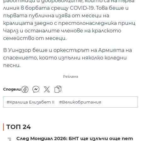
работници и доброволците, които са на първа
линия в борбата срещу COVID-19. Това беше и
първата публична изява от месеци на
кралицата заедно с престолонаследника принц
Чарлз и останалите членове на кралското
семейство от месеци.
В Уиндзор беше и оркестърът на Армията на
спасението, който изпълни няколко коледни
песни.
Реклама
Сподели
#Кралица Елизабет II
#Великобритания
ТОП 24
След Мондиал 2026: БНТ ще излъчи още пет