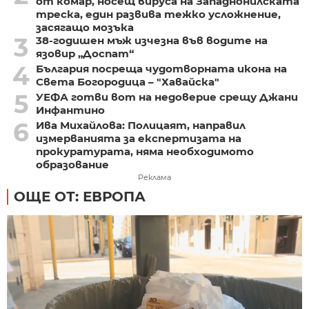
от комар, носещ вируса на Западнонилската
треска, един развива тежко усложнение,
засягащо мозъка
3
38-годишен мъж изчезна във водите на
язовир „Доспат“
4
България посреща чудотворната икона на
Света Богородица – "Хавайска"
5
УЕФА готви вот на недоверие срещу Джани
Инфантино
6
Ива Михайлова: Полицаят, направил
измерванията за експертизата на
прокуратурата, няма необходимото
образование
Реклама
ОЩЕ ОТ: ЕВРОПА