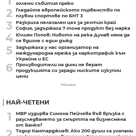
1
големи събития пряко
2
Гледайте европейското първенство по
плувни спортове по БНТ 3
3
Разкриха нелегален цех за зехтин край
София, задържаха 7 тона продукт без марка
4
Юлиян Попов: Нивото на река Дунав няма да
се вдигне с един дъжд
5
Задържаха у нас организатор на
международна мрежа за наркотрафик към
Украйна и ЕС
6
Производители на дини не берат
продукцията си заради ниските изкупни
цени
Реклама
НАЙ-ЧЕТЕНИ
1
МВР издирва Симона Пейчева във връзка с
разследването за смъртта на бизнесмена
от Банкя?
2
Тодор Кантарджиев: Ако 200 души са ухапани