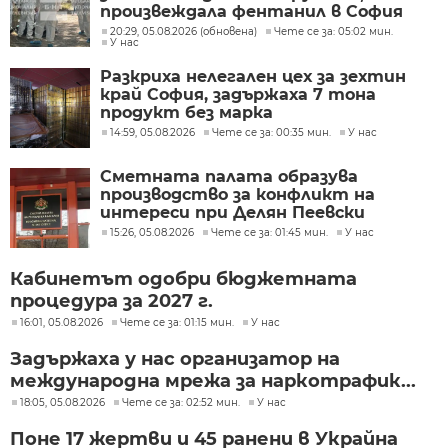
произвеждала фентанил в София
20:29, 05.08.2026 (обновена)
Чете се за: 05:02 мин.
У нас
Разкриха нелегален цех за зехтин
край София, задържаха 7 тона
продукт без марка
14:59, 05.08.2026
Чете се за: 00:35 мин.
У нас
Сметната палата образува
производство за конфликт на
интереси при Делян Пеевски
15:26, 05.08.2026
Чете се за: 01:45 мин.
У нас
Кабинетът одобри бюджетната
процедура за 2027 г.
16:01, 05.08.2026
Чете се за: 01:15 мин.
У нас
Задържаха у нас организатор на
международна мрежа за наркотрафик...
18:05, 05.08.2026
Чете се за: 02:52 мин.
У нас
Поне 17 жертви и 45 ранени в Украйна