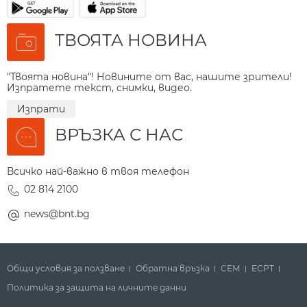
ТВОЯТА НОВИНА
"Твоята новина"! Новините от вас, нашите зрители!
Изпратете текст, снимки, видео.
Изпрати
ВРЪЗКА С НАС
Всичко най-важно в твоя телефон
02 814 2100
news@bnt.bg
Общи условия за ползване
Обратна връзка
СЕМ
ECPT
Политика за защита на личните данни