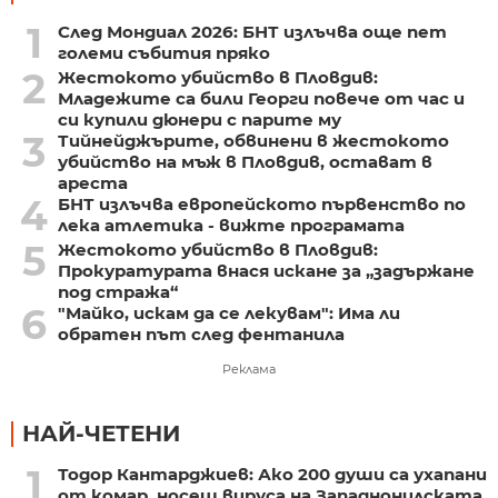
1
След Мондиал 2026: БНТ излъчва още пет
големи събития пряко
2
Жестокото убийство в Пловдив:
Младежите са били Георги повече от час и
си купили дюнери с парите му
3
Тийнейджърите, обвинени в жестокото
убийство на мъж в Пловдив, остават в
ареста
4
БНТ излъчва европейското първенство по
лека атлетика - вижте програмата
5
Жестокото убийство в Пловдив:
Прокуратурата внася искане за „задържане
под стража“
6
"Майко, искам да се лекувам": Има ли
обратен път след фентанила
Реклама
НАЙ-ЧЕТЕНИ
1
Тодор Кантарджиев: Ако 200 души са ухапани
от комар, носещ вируса на Западнонилската