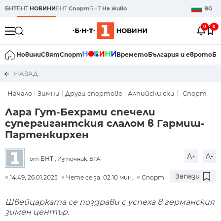
БНТ
БНТ
НОВИНИ
БНТ
Спорт
БНТ
На живо
BG
0
0
Новини
Свят
Спорт
Времето
България и еврото
Би
НАЗАД
Начало
Зимни
Други спортове
Алпийски ски
Спорт
Лара Гут-Бехрами спечели
супергигантския слалом в Гармиш-
Партенкирхен
A+
A-
БНТ
от
, Източник: БТА
Запази
14:49, 26.01.2025
Чете се за: 02:10 мин.
Спорт
Швейцарката се поздрави с успеха в германския
зимен център.