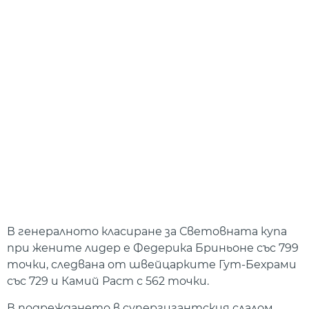
В генералното класиране за Световната купа
при жените лидер е Федерика Бриньоне със 799
точки, следвана от швейцарките Гут-Бехрами
със 729 и Камий Раст с 562 точки.
В подреждането в супергигантския слалом