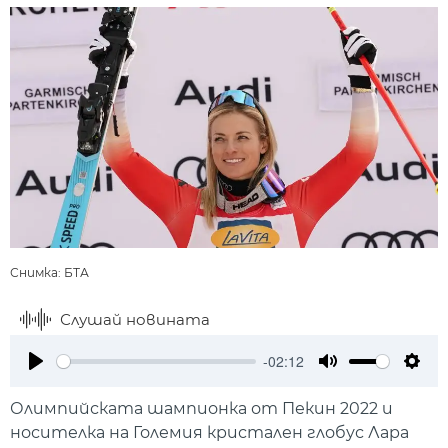
Снимка: БТА
Слушай новината
-02:12
Play
Mute
Setti
Олимпийската шампионка от Пекин 2022 и
носителка на Големия кристален глобус Лара