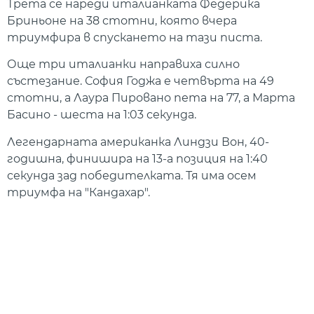
Трета се нареди италианката Федерика
Бриньоне на 38 стотни, която вчера
триумфира в спускането на тази писта.
Още три италианки направиха силно
състезание. София Годжа е четвърта на 49
стотни, а Лаура Пировано пета на 77, а Марта
Басино - шеста на 1:03 секунда.
Легендарната американка Линдзи Вон, 40-
годишна, финишира на 13-а позиция на 1:40
секунда зад победителката. Тя има осем
триумфа на "Кандахар".