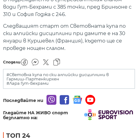
води Гут-Бехрами с 385 точки, пред Бриньоне с
310 и София Годжа с 246.
Следващият старт от Световната купа по
ски алпийски дисциплини при дамите е на 30
януари в Куршевел (Франция), където ще се
проведе нощен слалом.
Сподели
#Световна купа по ски алпийски дисциплини в
Гармиш-Партенкирхен
#Лара Гут-Бехрами
Последвайте ни
Гледайте НА ЖИВО спорт
безплатно на:
ТОП 24