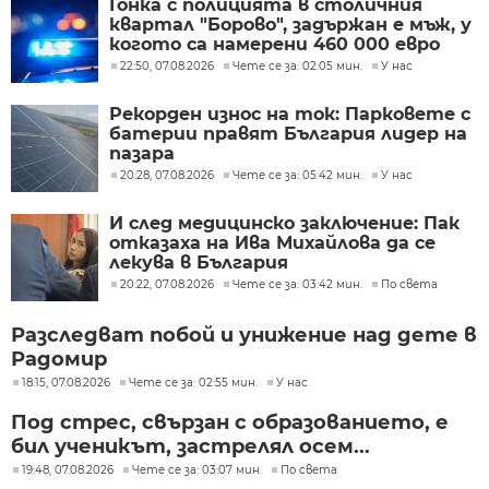
Гонка с полицията в столичния
квартал "Борово", задържан е мъж, у
когото са намерени 460 000 евро
22:50, 07.08.2026
Чете се за: 02:05 мин.
У нас
Рекорден износ на ток: Парковете с
батерии правят България лидер на
пазара
20:28, 07.08.2026
Чете се за: 05:42 мин.
У нас
И след медицинско заключение: Пак
отказаха на Ива Михайлова да се
лекува в България
20:22, 07.08.2026
Чете се за: 03:42 мин.
По света
Разследват побой и унижение над дете в
Радомир
18:15, 07.08.2026
Чете се за: 02:55 мин.
У нас
Под стрес, свързан с образованието, е
бил ученикът, застрелял осем...
19:48, 07.08.2026
Чете се за: 03:07 мин.
По света