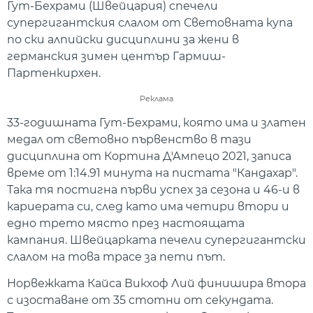
Гут-Бехрами (Швейцария) спечели
супергигантския слалом от Световната купа
по ски алпийски дисциплини за жени в
германския зимен център Гармиш-
Партенкирхен.
Реклама
33-годишната Гут-Бехрами, която има и златен
медал от световно първенство в тази
дисциплина от Кортина Д'Ампецо 2021, записа
време от 1:14.91 минута на пистата "Кандахар".
Така тя постигна първи успех за сезона и 46-и в
кариерата си, след като има четири втори и
едно трето място през настоящата
кампания. Швейцарката печели супергигантски
слалом на това трасе за пети път.
Норвежката Кайса Викхоф Лий финишира втора
с изоставане от 35 стотни от секундата.