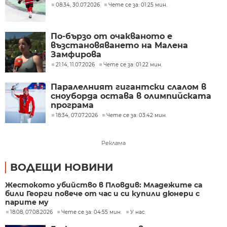
08:34, 30.07.2026
Чете се за: 01:25 мин.
По-бързо от очакваното е
възстановяването на Малена
Замфирова
21:14, 11.07.2026
Чете се за: 01:22 мин.
Паралелният гигантски слалом в
сноуборда остава в олимпийската
програма
18:34, 07.07.2026
Чете се за: 03:42 мин.
Реклама
ВОДЕЩИ НОВИНИ
Жестокото убийство в Пловдив: Младежите са
били Георги повече от час и си купили дюнери с
парите му
18:08, 07.08.2026
Чете се за: 04:55 мин.
У нас