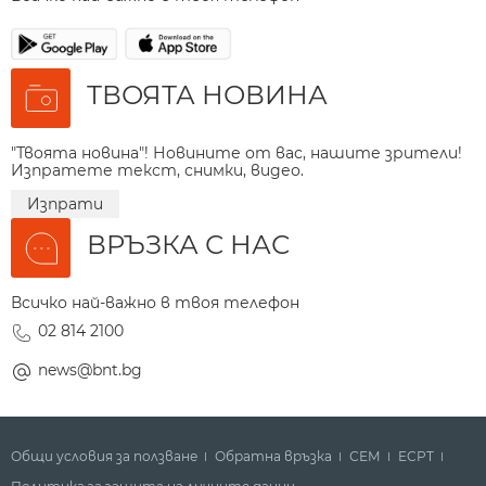
ТВОЯТА НОВИНА
"Твоята новина"! Новините от вас, нашите зрители!
Изпратете текст, снимки, видео.
Изпрати
ВРЪЗКА С НАС
Всичко най-важно в твоя телефон
02 814 2100
news@bnt.bg
Общи условия за ползване
Обратна връзка
СЕМ
ECPT