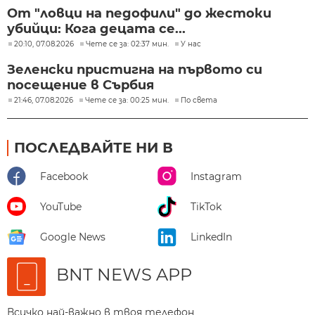
От "ловци на педофили" до жестоки
убийци: Кога децата се...
20:10, 07.08.2026
Чете се за: 02:37 мин.
У нас
Зеленски пристигна на първото си
посещение в Сърбия
21:46, 07.08.2026
Чете се за: 00:25 мин.
По света
ПОСЛЕДВАЙТЕ НИ В
Facebook
Instagram
YouTube
TikTok
Google News
LinkedIn
BNT NEWS APP
Всичко най-важно в твоя телефон