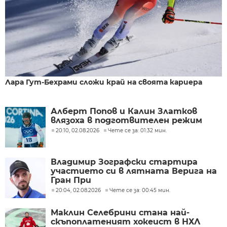
Лара Гут-Бехрами сложи край на своята кариера
Алберт Попов и Калин Златков
влязоха в подготвителен режим
20:10, 02.08.2026
Чете се за: 01:32 мин.
Владимир Зографски стартира
участието си в лятната Верига на
Гран При
20:04, 02.08.2026
Чете се за: 00:45 мин.
Маклин Селебрини стана най-
скъпоплатеният хокеист в НХЛ