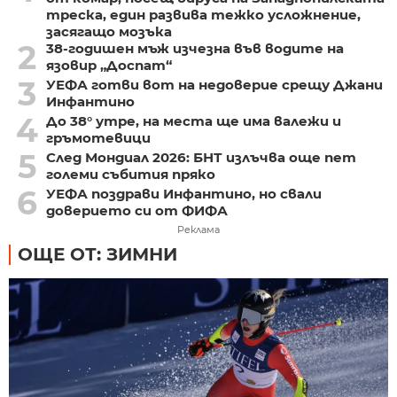
треска, един развива тежко усложнение,
засягащо мозъка
2
38-годишен мъж изчезна във водите на
язовир „Доспат“
3
УЕФА готви вот на недоверие срещу Джани
Инфантино
4
До 38° утре, на места ще има валежи и
гръмотевици
5
След Мондиал 2026: БНТ излъчва още пет
големи събития пряко
6
УЕФА поздрави Инфантино, но свали
доверието си от ФИФА
Реклама
ОЩЕ ОТ: ЗИМНИ