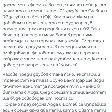
доста лоша форма и все още нямат победа от
началото на плейофите - 0:1 загуба от Славия и
0:2 загуба от Локо (Сф). Към тях можем да
добавим и поражението от Лудогорец в
последния кръг от редовния сезон с 0:2. Така
вече три поредни мача Ботев дори няма
отбелязан гол и трупа само загуби. След тези
негативни резултати в последния мач на
пловдивчани феновете слязоха на терена и
събраха фланелките на футболистите, което
доведе до напрежение на “Колежа”.
Часове преди двубоя стана ясно, че старши
треньорът на тима Бруно Балтазар ще води
"жълто-черните" за последен път именно в
битката с Арда. След срещата специалистът
ще бъде освободен от поста си.
По-рано през сезона Арда и Ботев се изправиха
един срещу друг два пъти, като и двата пъти