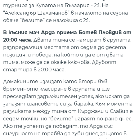
турнира за Купата на България - 2:1. На
“Александър Шаламанов” в началото на сезона
обаче “белите” се наложиха с 2:1.
В късния мач Арда приема Ботев Пловдив от
20:00 часа.
Двата тима се намират в групата,
разпределяща местата от седма до десета
позиция, и победа, на който и да е от двата
тима, може да се окаже ключова. Двубоят
стартира в 20:00 часа.
Домакините излизат като втори във
временното класиране в групата и ще
преследват задължителен успех, ако искат да
запазят шансовете си за баража. Към момента
разликата между тима от Кърджали и Славия е
седем точки, но “белите” играят по-рано днес.
Ако те успеят да победят, то Арда със
сигурност не трябва да губи днес, защото в