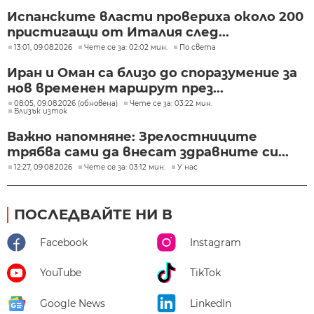
Испанските власти провериха около 200
пристигащи от Италия след...
13:01, 09.08.2026
Чете се за: 02:02 мин.
По света
Иран и Оман са близо до споразумение за
нов временен маршрут през...
08:05, 09.08.2026 (обновена)
Чете се за: 03:22 мин.
Близък изток
Важно напомняне: Зрелостниците
трябва сами да внесат здравните си...
12:27, 09.08.2026
Чете се за: 03:12 мин.
У нас
ПОСЛЕДВАЙТЕ НИ В
Facebook
Instagram
YouTube
TikTok
Google News
LinkedIn