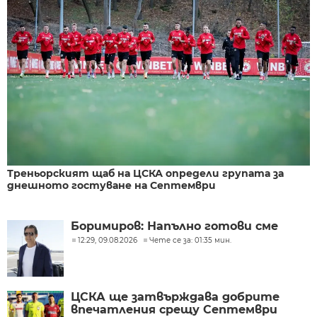
Треньорският щаб на ЦСКА определи групата за
днешното гостуване на Септември
Боримиров: Напълно готови сме
12:29, 09.08.2026
Чете се за: 01:35 мин.
ЦСКА ще затвърждава добрите
впечатления срещу Септември