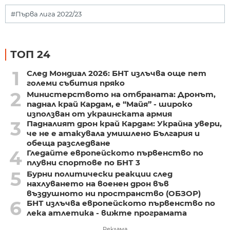
#Първа лига 2022/23
ТОП 24
1
След Мондиал 2026: БНТ излъчва още пет
големи събития пряко
2
Министерството на отбраната: Дронът,
паднал край Кардам, е “Майя” - широко
използван от украинската армия
3
Падналият дрон край Кардам: Украйна увери,
че не е атакувала умишлено България и
обеща разследване
4
Гледайте европейското първенство по
плувни спортове по БНТ 3
5
Бурни политически реакции след
нахлуването на военен дрон във
въздушното ни пространство (ОБЗОР)
6
БНТ излъчва европейското първенство по
лека атлетика - вижте програмата
Реклама