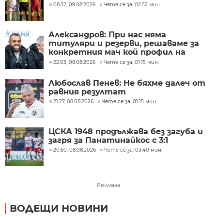
08:32, 09.08.2026
Чете се за: 02:52 мин.
Александров: При нас няма
титуляри и резерви, решаваме за
конкретния мач кой профил на
футболисти ни е нужен
22:03, 08.08.2026
Чете се за: 01:15 мин.
Любослав Пенев: Не бяхме далеч от
равния резултат
21:27, 08.08.2026
Чете се за: 01:15 мин.
ЦСКА 1948 продължава без загуба и
загря за Панатинайкос с 3:1
20:50, 08.08.2026
Чете се за: 03:40 мин.
Реклама
ВОДЕЩИ НОВИНИ