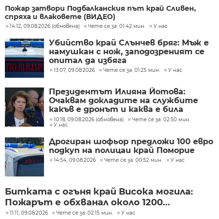
Пожар затвори Подбалканския път край Сливен,
спряха и влаковете (ВИДЕО)
14:12, 09.08.2026 (обновена)
Чете се за: 01:42 мин.
У нас
Убийство край Слънчев бряг: Мъж е
намушкан с нож, заподозреният се
опитал да избяга
13:07, 09.08.2026
Чете се за: 01:25 мин.
У нас
Президентът Илияна Йотова:
Очаквам докладите на службите
какъв е дронът и каква е била
неговата роля
10:18, 09.08.2026 (обновена)
Чете се за: 02:50 мин.
У нас
Дрогиран шофьор предложи 100 евро
подкуп на полицаи край Поморие
14:54, 09.08.2026
Чете се за: 00:52 мин.
У нас
Битката с огъня край Висока могила:
Пожарът е обхванал около 1200...
11:11, 09.08.2026
Чете се за: 02:15 мин.
У нас