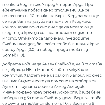
точки и водят със 7 пред втория Арда. При
евентуална победа днес столичани ще се
откъснат на 10 точки на върха в групата и ще
се надяват на загуба на тима от Кърджали,
който играе по-късно днес, за да могат още
след този кръг да си гарантират седмото
място. Откакто са започнали плейофите
Славия няма загуба - равенство в миналия кръг
срещу Арда (0:0) и победа преди това над
Ботев (1:0).
Добрата новина за Ангел Славков е, че в състава
се завръща Иван Минчев, който лекуваше
контузия. Халфът не е играл от 3 април, но днес
ще има възможност да помогне на отбора си.
Аут от групата обаче е Ахмед Ахмедов.
Иначе по-рано през сезона Локомотив (Сф) вече
победи на два пъти Славия у дома. Веднъж това
се случи за първенството - с 1:0, а веднъж и в