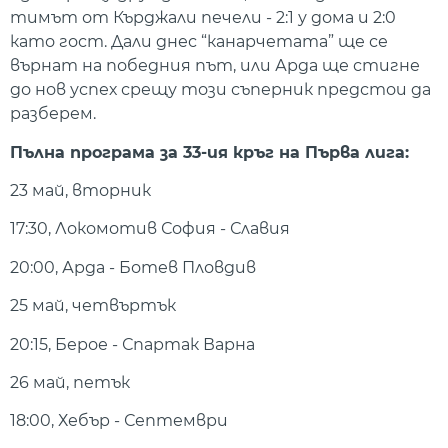
тимът от Кърджали печели - 2:1 у дома и 2:0
като гост. Дали днес “канарчетата” ще се
върнат на победния път, или Арда ще стигне
до нов успех срещу този съперник предстои да
разберем.
Пълна програма за 33-ия кръг на Първа лига:
23 май, вторник
17:30, Локомотив София - Славия
20:00, Арда - Ботев Пловдив
25 май, четвъртък
20:15, Берое - Спартак Варна
26 май, петък
18:00, Хебър - Септември