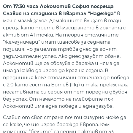
От 17:30 часа Локомотив София посреща
Славия на стадиона в квартал "Надежда"
в
мач с малък залог. Домакините влизат в тази
среща като трети в класирането в групата с
актив от 41 точки. На теория столичните
“железничари” имат шансове за седмата
позиция, но за целта трябва днес да гонят
задължителен успех. Ако днес загубят обаче,
Локомотив ще се сбогува с баража и няма да
има за какво да играе до края на сезона. В
предишния кръг столичани стигнаха до победа
с 2:0 като гост на Ботев (Пд) и така прекъснаха
негативната си серия от пет поредни двубоя
без успех. От началото на плейофите пък
Локомотив има една победа и една загуба.
Славия от своя страна почти сигурно може да
се каже, че ще играе бараж за Европа. Към
момента “белите” са седми с актив от 53