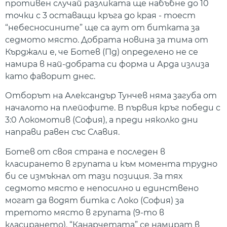
противен случай разликата ще набъбне до 10
точки с 3 оставащи кръга до края - тоест
“небесносините” ще са аут от битката за
седмото място. Добрата новина за тима от
Кърджали е, че Ботев (Пд) определено не се
намира в най-добрата си форма и Арда излиза
като фаворит днес.
Отборът на Александър Тунчев няма загуба от
началото на плейофите. В първия кръг победи с
3:0 Локомотив (София), а преди няколко дни
направи равен със Славия.
Ботев от своя страна е последен в
класирането в групата и към момента трудно
би се измъкнал от тази позиция. За тях
седмото място е непосилно и единствено
могат да водят битка с Локо (София) за
третото място в групата (9-то в
класирането). “Канарчетата” се намират в