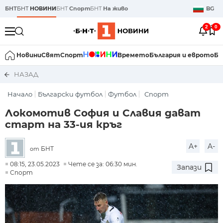
БНТ
БНТ
НОВИНИ
БНТ
Спорт
БНТ
На живо
BG
2
0
Новини
Свят
Спорт
Времето
България и еврото
Би
НАЗАД
Начало
Български футбол
Футбол
Спорт
Локомотив София и Славия дават
старт на 33-ия кръг
A+
A-
БНТ
от
08:15, 23.05.2023
Чете се за: 06:30 мин.
Запази
Спорт