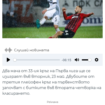
Слушай новината
-06:15
Play
Mute
Setti
Два мача от 33-ия кръг на Първа лига ще се
изиграят във вторник, 23 май. Двубоите от
третия плейофен кръг на първенството
започват с битките във втората четворка на
класирането.
Реклама