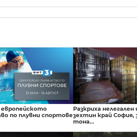
 европейското
Разкриха нелегален 
во по плувни спортове
зехтин край София, 
тона...