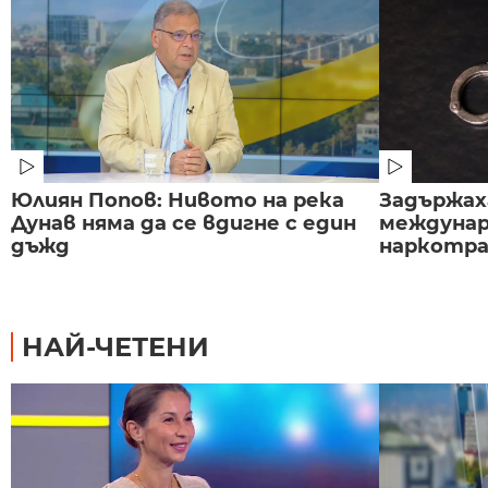
Юлиян Попов: Нивото на река
Задържаха
Дунав няма да се вдигне с един
междунар
дъжд
наркотраф
НАЙ-ЧЕТЕНИ