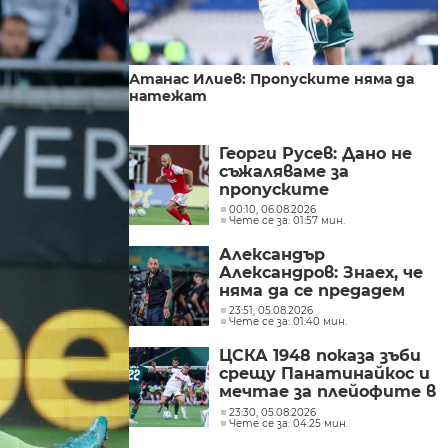
Атанас Илиев: Пропуските няма да
натежат
Георги Русев: Дано не
съжаляваме за
пропуските
00:10, 06.08.2026
Чете се за: 01:57 мин.
Александър
Александров: Знаех, че
няма да се предадем
23:51, 05.08.2026
Чете се за: 01:40 мин.
ЦСКА 1948 показа зъби
срещу Панатинайкос и
мечтае за плейофите в
Лигата на
23:30, 05.08.2026
Чете се за: 04:25 мин.
конференциите