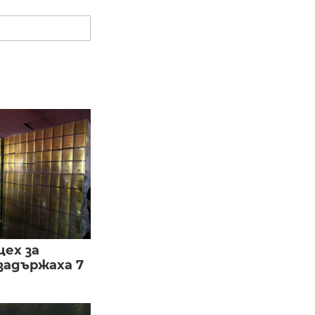
цех за
задържаха 7