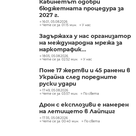
Кабинетът одобри
бюджетната процедура за
2027 г.
16:01, 05.08.2026
Чете се за: 01:15 мин.
У нас
Задържаха у нас организатор
на международна мрежа за
наркотрафик...
18:05, 05.08.2026
Чете се за: 02:52 мин.
У нас
Поне 17 жертви и 45 ранени в
Украйна след поредните
руски удари
17:49, 05.08.2026
Чете се за: 03:57 мин.
По света
Дрон с експлозиви е намерен
на летището в Лайпциг
17:35, 05.08.2026
Чете се за: 00:40 мин.
По света