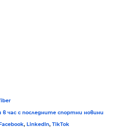
iber
и в час с последните спортни новини
Facebook
,
LinkedIn
,
TikTok