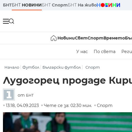
БНТ
БНТ
НОВИНИ
БНТ
Спорт
БНТ
На живо
Новини
Свят
Спорт
Времето
Бъ
У нас
По света
Реги
Начало
Футбол
Български футбол
Спорт
Лудогорец продаде Кир
от
БНТ
13:18, 04.09.2023
Чете се за: 02:30 мин.
Спорт