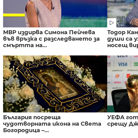
МВР издирва Симона Пейчева
Тодор Ка
във връзка с разследването за
души са у
смъртта на...
носещ вир
България посреща
УЕФА гот
чудотворната икона на Света
срещу Дж
Богородица –...