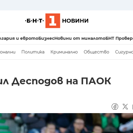
лгария и еврото
Бизнес
Новини от миналото
БНТ Провер
онални
Политика
Криминално
Общество
Сигурн
ил Десподов на ПАОК