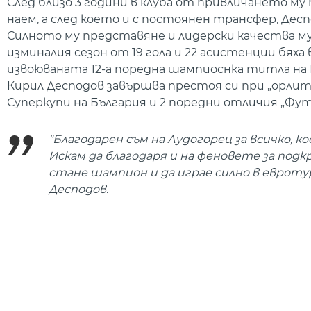
След близо 3 години в клуба от привличането му
наем, а след което и с постоянен трансфер, Деспо
Силното му представяне и лидерски качества му 
изминалия сезон от 19 гола и 22 асистенции бяха
извоюваната 12-а поредна шампиоснка титла на Б
Кирил Десподов завършва престоя си при „орлите“
Суперкупи на България и 2 поредни отличия „Фу
"Благодарен съм на Лудогорец за всичко, 
Искам да благодаря и на феновете за подк
стане шампион и да играе силно в еврот
Десподов.