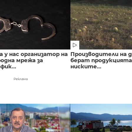
 у нас организатор на
Производители на д
одна мрежа за
берат продукцията 
ик...
ниските...
Реклама