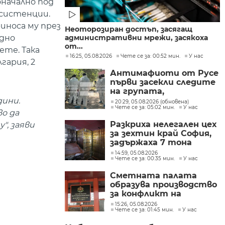
оначално под
 асистенции.
иноса му през
Неоторозиран достъп, засягащ
административни мрежи, засякоха
удно
от...
ете. Така
16:25, 05.08.2026
Чете се за: 00:52 мин.
У нас
гария, 2
Антимафиоти от Русе
първи засекли следите
на групата,
произвеждала
дини.
20:29, 05.08.2026 (обновена)
Чете се за: 05:02 мин.
У нас
фентанил в София
во да
Разкриха нелегален цех
", заяви
за зехтин край София,
задържаха 7 тона
продукт без марка
14:59, 05.08.2026
Чете се за: 00:35 мин.
У нас
Сметната палата
образува производство
за конфликт на
интереси при Делян
15:26, 05.08.2026
Чете се за: 01:45 мин.
У нас
Пеевски