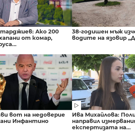
нтарджиев: Ако 200
38-годишен мъж изч
хапани от комар,
водите на язовир „
уса...
ви вот на недоверие
Ива Михайлова: Пол
ани Инфантино
направил измервани
експертизата на...