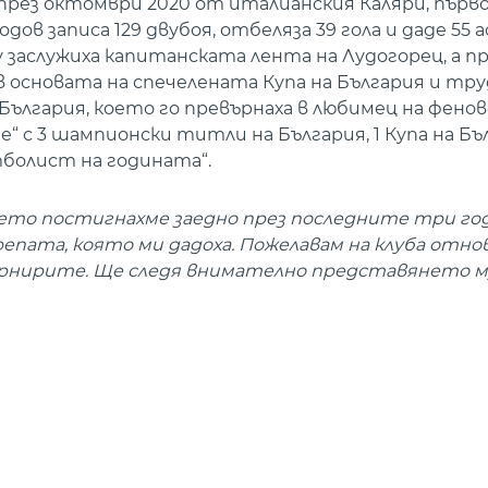
 през октомври 2020 от италианския Каляри, първ
дов записа 129 двубоя, отбеляза 39 гола и даде 55
заслужиха капитанската лента на Лудогорец, а пр
 в основата на спечелената Купа на България и тр
ългария, което го превърнаха в любимец на фенов
 с 3 шампионски титли на България, 1 Купа на Бъл
тболист на годината“.
което постигнахме заедно през последните три го
репата, която ми дадоха. Пожелавам на клуба отно
урнирите. Ще следя внимателно представянето му