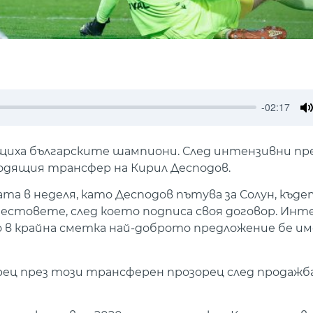
-02:17
M
щиха българските шампиони. След интензивни пр
ходящия трансфер на Кирил Десподов.
та в неделя, като Десподов пътува за Солун, къд
стовете, след което подписа своя договор. Инте
но в крайна сметка най-доброто предложение бе 
орец през този трансферен прозорец след продаж