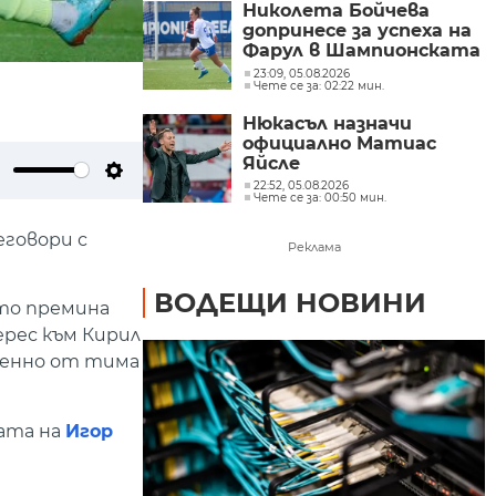
Николета Бойчева
допринесе за успеха на
Фарул в Шампионската
лига
23:09, 05.08.2026
Чете се за: 02:22 мин.
Нюкасъл назначи
официално Матиас
Яйсле
22:52, 05.08.2026
ute
Settings
Чете се за: 00:50 мин.
еговори с
Реклама
ВОДЕЩИ НОВИНИ
ето премина
рес към Кирил
именно от тима
бата на
Игор