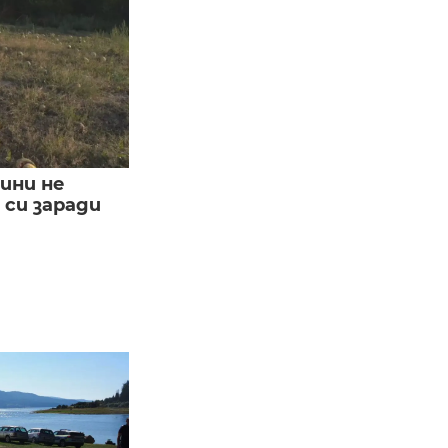
ини не
си заради