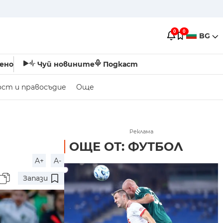
0
0
BG
ено
Чуй новините
Подкаст
ост и правосъдие
Още
Реклама
ОЩЕ ОТ: ФУТБОЛ
A+
A-
Запази