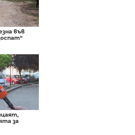
езна във
Доспат“
ицаят,
ята за