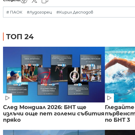
# ПАОК
#Лудогорец
#Кирил Десподов
ТОП 24
След Мондиал 2026: БНТ ще
Гледайте
излъчи още пет големи събития
първенст
пряко
по БНТ 3