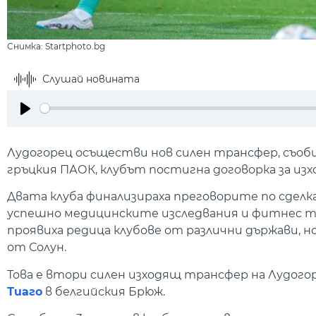
Снимка: Startphoto.bg
Слушай новината
Play
Лудогорец осъществи нов силен трансфер, съоб
гръцкия ПАОК, клубът постигна договорка за из
Двата клуба финализираха преговорите по сделка
успешно медицинските изследвания и фитнес те
проявиха редица клубове от различни държави, 
от Солун.
Това е втори силен изходящ трансфер на Лудог
Тиаго
в белгийския Брюж.