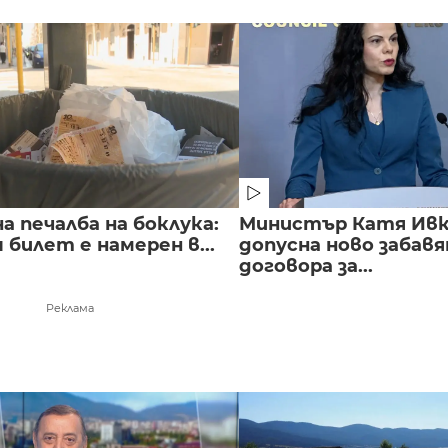
 печалба на боклука:
Министър Катя Ивко
билет е намерен в...
допусна ново забавя
договора за...
Реклама