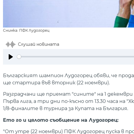
Снимка: ПФК Лудогорец
Слушай новината
Play
Българският шампион Лудогорец обяви, че прод
ще стартира във вторник (22 ноември).
Разградчани ще приемат "сините" на 1 декември 
Първа лига, а три дни по-късно от 13.30 часа на
1/8-финалите в турнира за Купата на България.
Ето го и цялото съобщение на Лудогорец:
"От утре (22 ноември) ПФК Лудогорец пуска в п