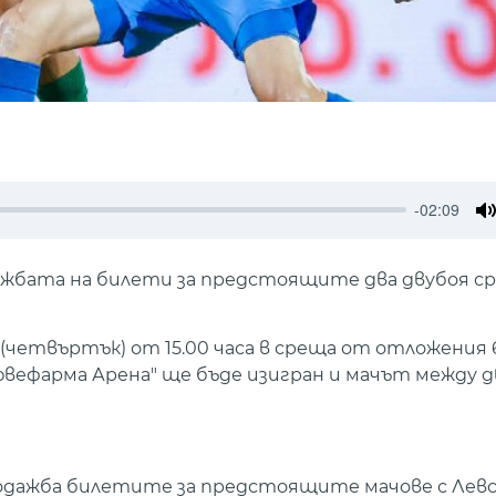
-02:09
M
ажбата на билети за предстоящите два двубоя с
(четвъртък) от 15.00 часа в среща от отложения 
 "Хювефарма Арена" ще бъде изигран и мачът между
родажба билетите за предстоящите мачове с Левс