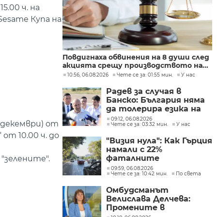
5.00 ч. на
Sesame Купа на
Повдигнаха обвинения на 8 души след
акцията срещу производството на...
10:56, 06.08.2026
Чете се за: 01:55 мин.
У нас
Радев за случая в
Банско: България няма
да толерира езика на
омразата
09:12, 06.08.2026
 декември) от
Чете се за: 03:32 мин.
У нас
 от 10.00 ч. до
"Визия нула": Как Гърция
намали с 22%
фаталните
"зелените".
катастрофи по
09:59, 06.08.2026
Чете се за: 10:42 мин.
По света
пътищата в страната
Омбудсманът
Велислава Делчева:
Промените в
трудовото