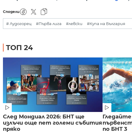
Сподели
# Лудогорец
#Първа лига
#левски
#Купа на България
ТОП 24
След Мондиал 2026: БНТ ще
Гледайте
излъчи още пет големи събития
първенст
пряко
по БНТ 3