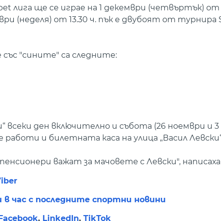
t лига ще се играе на 1 декември (четвъртък) от 1
ври (неделя) от 13.30 ч. пък е двубоят от турнира 
със "сините" са следните:
и“ всеки ден включително и събота (26 ноември и 3
и ще работи и билетната каса на улица „Васил Левски“
нсионери важат за мачовете с Левски", написаха 
iber
и в час с последните спортни новини
Facebook
,
LinkedIn
,
TikTok