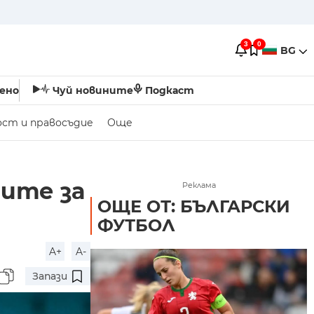
3
0
BG
ено
Чуй новините
Подкаст
ост и правосъдие
Още
тите за
Реклама
ОЩЕ ОТ: БЪЛГАРСКИ
ФУТБОЛ
A+
A-
Запази