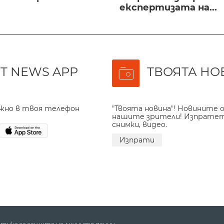
експертизата на...
T NEWS APP
ТВОЯТА НО
ажно в твоя телефон
"Твоята новина"! Новините о
нашите зрители! Изпрате
снимки, видео.
Изпрати