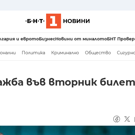
лгария и еврото
Бизнес
Новини от миналото
БНТ Провер
онални
Политика
Криминално
Общество
Сигурн
дажба във вторник биле