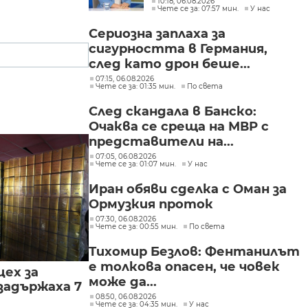
10:18, 06.08.2026
Чете се за: 07:57 мин.
У нас
законодателство не
могат да се правят
Сериозна заплаха за
през бюджета
сигурността в Германия,
след като дрон беше...
07:15, 06.08.2026
Чете се за: 01:35 мин.
По света
След скандала в Банско:
Очаква се среща на МВР с
представители на...
07:05, 06.08.2026
Чете се за: 01:07 мин.
У нас
Иран обяви сделка с Оман за
Ормузкия проток
07:30, 06.08.2026
Чете се за: 00:55 мин.
По света
Тихомир Безлов: Фентанилът
е толкова опасен, че човек
цех за
може да...
задържаха 7
08:50, 06.08.2026
Чете се за: 04:35 мин.
У нас