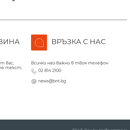
ВИНА
ВРЪЗКА С НАС
т вас,
Всичко най-важно в твоя телефон
те текст,
02 814 2100
news@bnt.bg