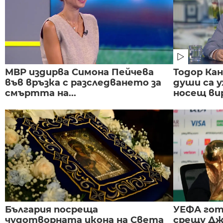
МВР издирва Симона Пейчева
Тодор Ка
във връзка с разследването за
души са у
смъртта на...
носещ вир
България посреща
УЕФА гот
чудотворната икона на Света
срещу Дж