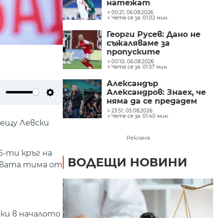
натежат
00:21, 06.08.2026
Чете се за: 01:02 мин.
Георги Русев: Дано не
съжаляваме за
пропуските
00:10, 06.08.2026
Чете се за: 01:57 мин.
Александър
Александров: Знаех, че
няма да се предадем
ute
Settings
23:51, 05.08.2026
Чете се за: 01:40 мин.
рещу Левски
Реклама
6-ти кръг на
ВОДЕЩИ НОВИНИ
 двата тима от
ки в началото