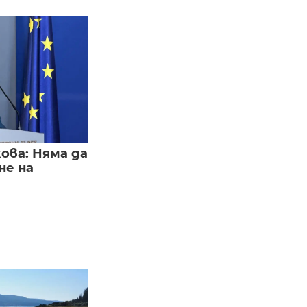
ва: Няма да
не на