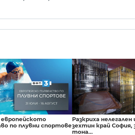
 европейското
Разкриха нелегален 
во по плувни спортове
зехтин край София, 
тона...