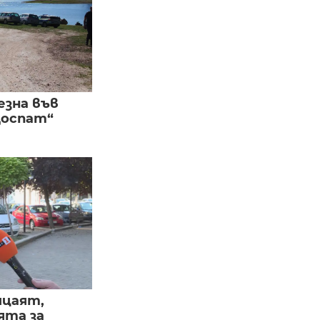
езна във
Доспат“
ицаят,
ята за