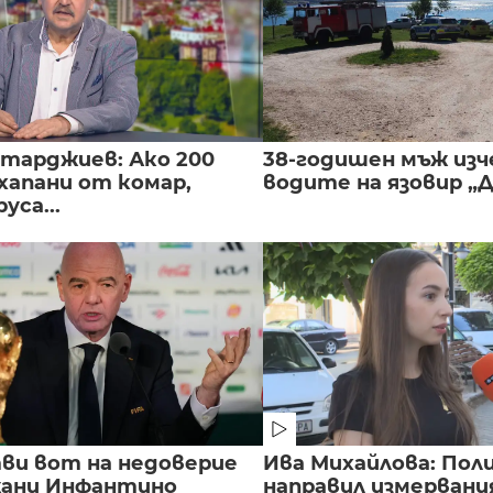
нтарджиев: Ако 200
38-годишен мъж изч
хапани от комар,
водите на язовир „
уса...
ви вот на недоверие
Ива Михайлова: Пол
ани Инфантино
направил измервани