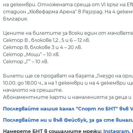
на декември. Отложената среща от VI кръг на Efbe
стадион „Хювефарма Арена“ в Разград. На 4 декем
България.
Цените на билетите за всеки един от мачовете 
Сектор В , блокове 1,2 , 5 и 6 – 12 лв.
Сектор В, блокове 3 и 4 – 20 лв.
Сектор „Моци“ – 10 лв.
Сектор „Г“ – 10 лв.
Билети ще се продават на базата „Гнездо на орл
10.00. до 18.00 ч., а на 1 декември и на 4 декемвр
началото на срещите.
Абонаментните карти и намаленията за деца и пе
Последвайте нашия канал "Спорт по БНТ" във V
Последвайте ни и във Фейсбук, за да сте винаг
Намерете БНТ в социалните мрежи:
Instagram
,