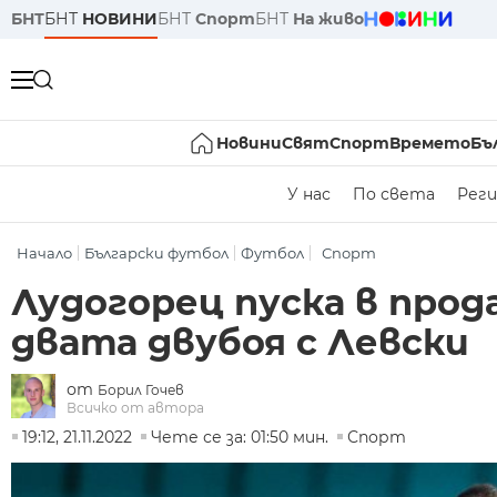
БНТ
БНТ
НОВИНИ
БНТ
Спорт
БНТ
На живо
Новини
Свят
Спорт
Времето
Бъ
У нас
По света
Реги
Начало
Български футбол
Футбол
Спорт
Лудогорец пуска в про
двата двубоя с Левски
от
Борил Гочев
Всичко от автора
19:12, 21.11.2022
Чете се за: 01:50 мин.
Спорт