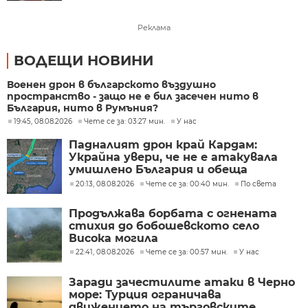
Реклама
ВОДЕЩИ НОВИНИ
Военен дрон в българското въздушно
пространство - защо не е бил засечен нито в
България, нито в Румъния?
19:45, 08.08.2026
Чете се за: 03:27 мин.
У нас
Падналият дрон край Кардам:
Украйна увери, че не е атакувала
умишлено България и обеща
разследване
20:13, 08.08.2026
Чете се за: 00:40 мин.
По света
Продължава борбата с огнената
стихия до бобошевското село
Висока могила
22:41, 08.08.2026
Чете се за: 00:57 мин.
У нас
Заради зачестилите атаки в Черно
море: Турция ограничава
движението на търговските