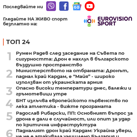
Последвайте ни
Гледайте НА ЖИВО спорт
безплатно на:
ТОП 24
1
Румен Радев след заседание на Съвета по
сигурността: Дрон е нахлул в българското
въздушно пространство
2
Министерството на отбраната: Дронът,
паднал край Кардам, е “Майя” - широко
използван от украинската армия
3
Опасно високи температури днес, валежи и
гръмотевици утре
4
БНТ излъчва европейското първенство по
лека атлетика - вижте програмата
5
Радослав Рибарски, ПП: Основният въпрос за
дрона е дали е случайност, или опит за удар
по критична инфраструктура
6
Падналият дрон край Кардам: Украйна увери,
че не е атакувала умишлено България и