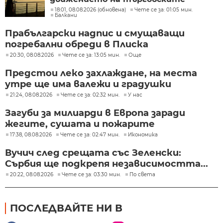
кораби
18:01, 08.08.2026 (обновена)
Чете се за: 01:05 мин.
Балкани
Прабългарски надпис и смущаващи
погребални обреди в Плиска
20:30, 08.08.2026
Чете се за: 13:05 мин.
Още
Предстои леко захлаждане, на места
утре ще има валежи и градушки
21:24, 08.08.2026
Чете се за: 02:32 мин.
У нас
Загуби за милиарди в Европа заради
жегите, сушата и пожарите
17:38, 08.08.2026
Чете се за: 02:47 мин.
Икономика
Вучич след срещата със Зеленски:
Сърбия ще подкрепя независимостта...
20:22, 08.08.2026
Чете се за: 03:30 мин.
По света
ПОСЛЕДВАЙТЕ НИ В