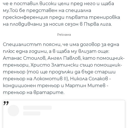
че е поставил високи цели пред него и щаба
му.Той бе представен на специална
пресконференция преди първата тренировка
на пловдивчани за носия сезон в Първа лига.
Реклама
Специалистът поясни, че има договор за една
плюс една години, а в щаба му влизат още:
Атанас Стоилов, Ангел Павлов, като помощник-
треньори, Христо Златински също помощник-
треньор (той ще продължи да бъде старши
треньор на Локомотив II), Никола Солаков -
кондиционен треньор и Мартин Митев -
треньор на вратарите.