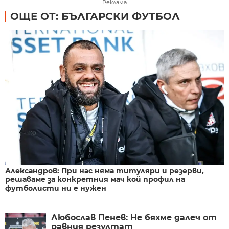
Реклама
ОЩЕ ОТ: БЪЛГАРСКИ ФУТБОЛ
Александров: При нас няма титуляри и резерви,
решаваме за конкретния мач кой профил на
футболисти ни е нужен
Любослав Пенев: Не бяхме далеч от
равния резултат