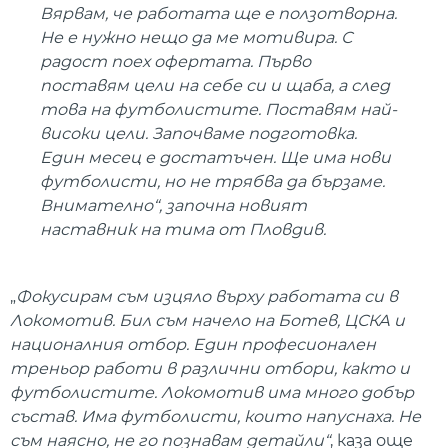
Вярвам, че работата ще е ползотворна.
Не е нужно нещо да ме мотивира. С
радост поех офертата. Първо
поставям цели на себе си и щаба, а след
това на футболистите. Поставям най-
високи цели. Започваме подготовка.
Един месец е достатъчен. Ще има нови
футболисти, но не трябва да бързаме.
Внимателно“, започна новият
наставник на тима от Пловдив.
„
Фокусирам съм изцяло върху работата си в
Локомотив. Бил съм начело на Ботев, ЦСКА и
националния отбор. Един професионален
треньор работи в различни отбори, както и
футболистите. Локомотив има много добър
състав. Има футболисти, които напуснаха. Не
съм наясно, не го познавам детайли“
, каза още