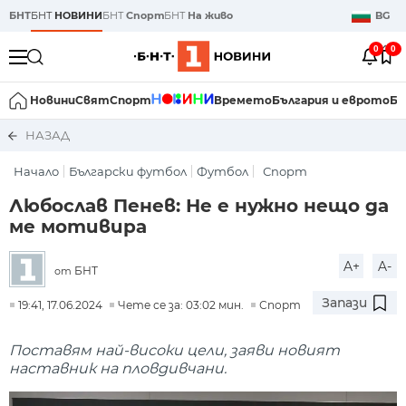
БНТ
БНТ
НОВИНИ
БНТ
Спорт
БНТ
На живо
BG
0
0
Новини
Свят
Спорт
Времето
България и еврото
Би
НАЗАД
Начало
Български футбол
Футбол
Спорт
Любослав Пенев: Не е нужно нещо да
ме мотивира
A+
A-
БНТ
от
Запази
19:41, 17.06.2024
Чете се за: 03:02 мин.
Спорт
Поставям най-високи цели, заяви новият
наставник на пловдивчани.