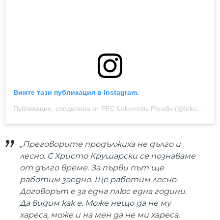
Вижте тази публикация в Instagram.
Публикация, споделена от PFC Lokomotiv Plovdiv (@lokomotiv_plovdiv_official)
„Преговорите продължиха не дълго и
лесно. С Христо Крушарски се познаваме
от дълго време. За първи път ще
работим заедно. Ще работим лесно.
Договорът е за една плюс една години.
Да видим как е. Може нещо да не му
хареса, може и на мен да не ми хареса.