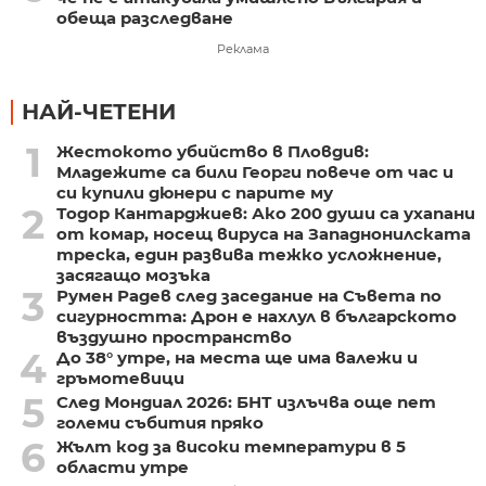
обеща разследване
Реклама
НАЙ-ЧЕТЕНИ
1
Жестокото убийство в Пловдив:
Младежите са били Георги повече от час и
си купили дюнери с парите му
2
Тодор Кантарджиев: Ако 200 души са ухапани
от комар, носещ вируса на Западнонилската
треска, един развива тежко усложнение,
засягащо мозъка
3
Румен Радев след заседание на Съвета по
сигурността: Дрон е нахлул в българското
въздушно пространство
4
До 38° утре, на места ще има валежи и
гръмотевици
5
След Мондиал 2026: БНТ излъчва още пет
големи събития пряко
6
Жълт код за високи температури в 5
области утре