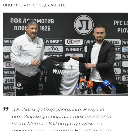
опитният специалист.
„Очаквам да бъда запознат. В случая
отговарям за спортно-техническата
част. Много е важно да излизаме на
терена като едно цяло. Не искам да се