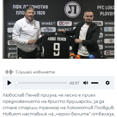
Слушай новината
-02:57
Play
Mute
Setti
Любослав Пенев призна, че лесно е приел
предложението на Христо Крушарски, за да
стане старши треньор на Локомотив Пловдив.
Новият наставник на „черно-белите“ отбеляза,