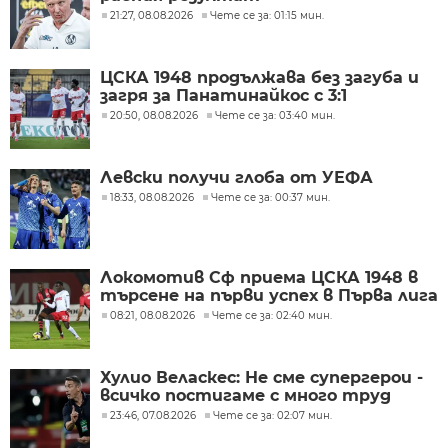
21:27, 08.08.2026
Чете се за: 01:15 мин.
ЦСКА 1948 продължава без загуба и
загря за Панатинайкос с 3:1
20:50, 08.08.2026
Чете се за: 03:40 мин.
Левски получи глоба от УЕФА
18:33, 08.08.2026
Чете се за: 00:37 мин.
Локомотив Сф приема ЦСКА 1948 в
търсене на първи успех в Първа лига
08:21, 08.08.2026
Чете се за: 02:40 мин.
Хулио Веласкес: Не сме супергерои -
всичко постигаме с много труд
23:46, 07.08.2026
Чете се за: 02:07 мин.