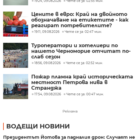
19:24, 09.08.2026
Чете се за: 02:55 мин.
Цените в евро: Край на двойното
обозначаване на етикетите - как
реагират потребителите?
19:11, 09.08.2026
Чете се за: 02:47 мин.
Туроператори и хотелиери по
нашето Черноморие отчитат по-
слаб сезон
18:56, 09.08.2026
Чете се за: 02:52 мин.
Пожар пламна край историческата
местност Петрова нива в
Странджа
17:54, 09.08.2026
Чете се за: 00:47 мин.
Реклама
ВОДЕЩИ НОВИНИ
Президентът Йотова за падналия дрон: Случаят не