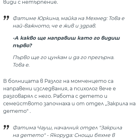
види с нетърпение.
Фатиме Юркина, майка на Мехмед: Това е
най-важното, че е жив и здрав.
-А какво ще направиш като го видиш
първо?
Първо ще го цункам и да го прегърна.
Това е.
В болницата в Разлог на момченцето са
направени изследвания, а психолог вече е
разговарял с него. Работа с детето и
семейството започнаха и от отдел „Закрила на
детето" .
Фатима Чауш, началник отдел "Закрила
на детето" - Якоруда: Снощи бяхме в