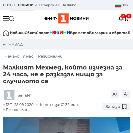
БНТ
БНТ
НОВИНИ
БНТ
Спорт
БНТ
На живо
BG
2
0
Новини
Свят
Спорт
Времето
България и еврото
Би
НАЗАД
Начало
У нас
Регионални
Малкият Мехмед, който изчезна за
24 часа, не е разказал нищо за
случилото се
A+
A-
БНТ
от
12:11, 25.09.2020
Чете се за: 01:32 мин.
Запази
Регионални