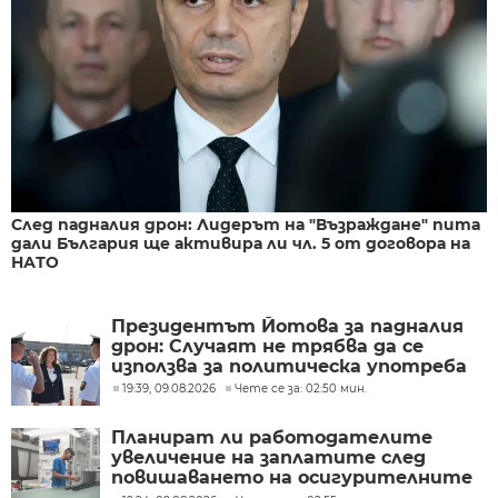
След падналия дрон: Лидерът на "Възраждане" пита
дали България ще активира ли чл. 5 от договора на
НАТО
Президентът Йотова за падналия
дрон: Случаят не трябва да се
използва за политическа употреба
19:39, 09.08.2026
Чете се за: 02:50 мин.
Планират ли работодателите
увеличение на заплатите след
повишаването на осигурителните
прагове?