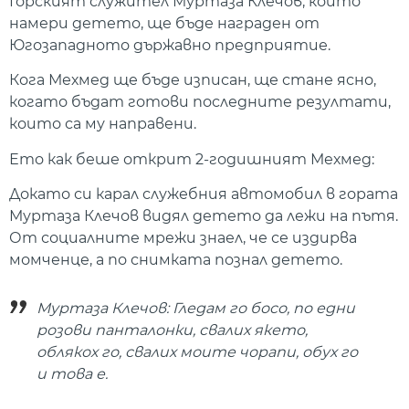
Горският служител Муртаза Клечов, който
намери детето, ще бъде награден от
Югозападното държавно предприятие.
Кога Мехмед ще бъде изписан, ще стане ясно,
когато бъдат готови последните резултати,
които са му направени.
Ето как беше открит 2-годишният Мехмед:
Докато си карал служебния автомобил в гората
Муртаза Клечов видял детето да лежи на пътя.
От социалните мрежи знаел, че се издирва
момченце, а по снимката познал детето.
Муртаза Клечов: Гледам го босо, по едни
розови панталонки, свалих якето,
облякох го, свалих моите чорапи, обух го
и това е.