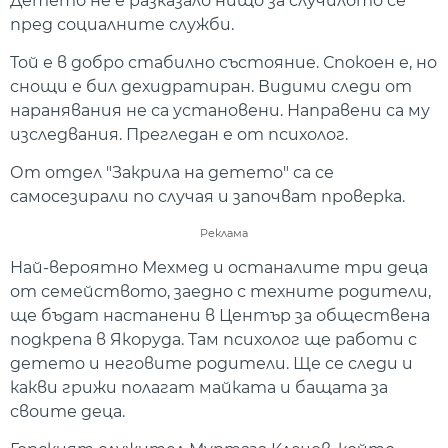
Детето не е разказало нищо за случилото се
пред социалните служби.
Той е в добро стабилно състояние. Спокоен е, но
снощи е бил дехидратиран. Видими следи от
наранявания не са установени. Направени са му
изследвания. Прегледан е от психолог.
От отдел "Закрила на детето" са се
самосезирали по случая и започват проверка.
Реклама
Най-вероятно Мехмед и останалите три деца
от семейството, заедно с техните родители,
ще бъдат настанени в Център за обществена
подкрепа в Якоруда. Там психолог ще работи с
детето и неговите родители. Ще се следи и
какви грижи полагат майката и бащата за
своите деца.