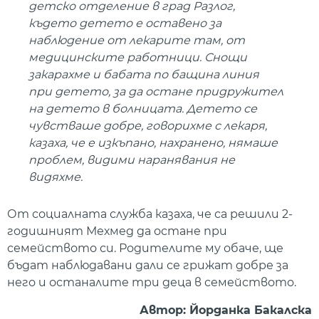
детско отделение в град Разлог,
където детето е оставено за
наблюдение от лекарите там, от
медицинските работници. Снощи
закарахме и бабата по бащина линия
при детето, за да остане придружител
на детето в болницата. Детето се
чувстваше добре, говорихме с лекаря,
казаха, че е изкъпано, нахранено, нямаше
проблем, видими наранявания не
видяхме.
От социалната служба казаха, че са решили 2-
годишният Мехмед да остане при
семейството си. Родителите му обаче, ще
бъдат наблюдавани дали се грижат добре за
него и останалите три деца в семейството.
Автор: Йорданка Бакалска