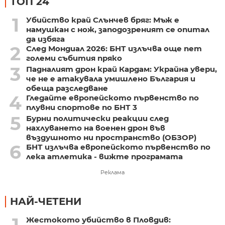
ТОП 24
1
Убийство край Слънчев бряг: Мъж е
намушкан с нож, заподозреният се опитал
да избяга
2
След Мондиал 2026: БНТ излъчва още пет
големи събития пряко
3
Падналият дрон край Кардам: Украйна увери,
че не е атакувала умишлено България и
обеща разследване
4
Гледайте европейското първенство по
плувни спортове по БНТ 3
5
Бурни политически реакции след
нахлуването на военен дрон във
въздушното ни пространство (ОБЗОР)
6
БНТ излъчва европейското първенство по
лека атлетика - вижте програмата
Реклама
НАЙ-ЧЕТЕНИ
1
Жестокото убийство в Пловдив: