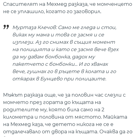
Спасителят на Мехмед разказа, че момченцето
не се уплашило, когато го заговорил.
Муртаза Клечов: Само ме гледа и стои,
виках му мама и това се засмя и се
изплези. Аз го снимах в същия момент
на полицията и като се засмя вече взех
да му давам бонбонка, дадох му
пакетчето с бонбонки... И го хванах
вече, гушнах го в ръцете в колата и го
откарах в Бунцево при полицаите.
Мъжът разказа още, че за половин час слезли с
момчето през гората до къщата на
родителите му, която била само на 2
километра и половина от мястото. Майката
на Мехмед каза, че детето никога не се е
отдалечавало от двора на къщата. Очаква да го