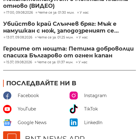
отново (ВИДЕО)
17:00, 09.08.2026
Чете се за: 01:30 мин.
У нас
Убийство край Слънчев бряг: Мъж е
намушкан с нож, заподозреният се...
13:07, 09.08.2026
Чете се за: 01:25 мин.
У нас
Героите от нощта: Петима доброволци
спасиха Българово от огнен капан
15:37, 09.08.2026
Чете се за: 01:37 мин.
У нас
ПОСЛЕДВАЙТЕ НИ В
Facebook
Instagram
YouTube
TikTok
Google News
LinkedIn
BNT NEWS APP