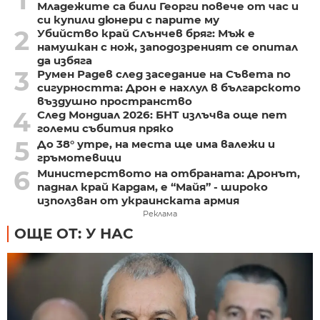
Младежите са били Георги повече от час и
си купили дюнери с парите му
2
Убийство край Слънчев бряг: Мъж е
намушкан с нож, заподозреният се опитал
да избяга
3
Румен Радев след заседание на Съвета по
сигурността: Дрон е нахлул в българското
въздушно пространство
4
След Мондиал 2026: БНТ излъчва още пет
големи събития пряко
5
До 38° утре, на места ще има валежи и
гръмотевици
6
Министерството на отбраната: Дронът,
паднал край Кардам, е “Майя” - широко
използван от украинската армия
Реклама
ОЩЕ ОТ: У НАС