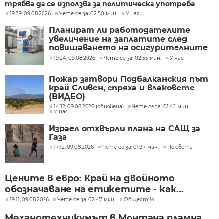
трябва да се използва за политическа употреба
19:39, 09.08.2026
Чете се за: 02:50 мин.
У нас
Планират ли работодателите
увеличение на заплатите след
повишаването на осигурителните
прагове?
19:24, 09.08.2026
Чете се за: 02:55 мин.
У нас
Пожар затвори Подбалканския път
край Сливен, спряха и влаковете
(ВИДЕО)
14:12, 09.08.2026 (обновена)
Чете се за: 01:42 мин.
У нас
Израел отхвърли плана на САЩ за
Газа
17:12, 09.08.2026
Чете се за: 01:37 мин.
По света
Цените в евро: Край на двойното
обозначаване на етикетите - как...
19:11, 09.08.2026
Чете се за: 02:47 мин.
Общество
Механотехникумът в Монтана пламна