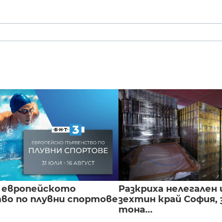
 европейското
Разкриха нелегален 
во по плувни спортове
зехтин край София, 
тона...