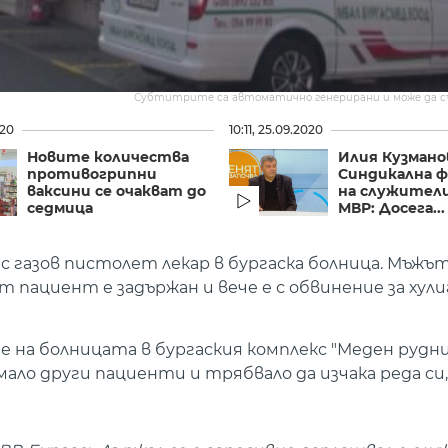
Субтитрите са автоматично генерирани и може да 
020
10:11, 25.09.2020
Новите количества
Илия Кузмано
противогрипни
Синдикална 
ваксини се очакват до
на служител
седмица
МВР: Досега...
с газов пистолет лекар в бургаска болница. Мъжът
ят пациент е задържан и вече е с обвинение за хул
а болницата в бургаския комплекс "Меден рудник"
ало други пациенти и трябвало да изчака реда си,