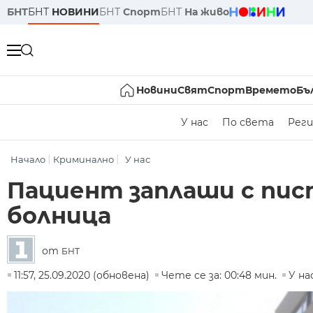
БНТ
БНТ
НОВИНИ
БНТ
Спорт
БНТ
На живо
Новини
Свят
Спорт
Времето
Бъ
У нас
По света
Реги
Начало
Криминално
У нас
Пациент заплаши с пис
болница
от
БНТ
11:57, 25.09.2020 (обновена)
Чете се за: 00:48 мин.
У на