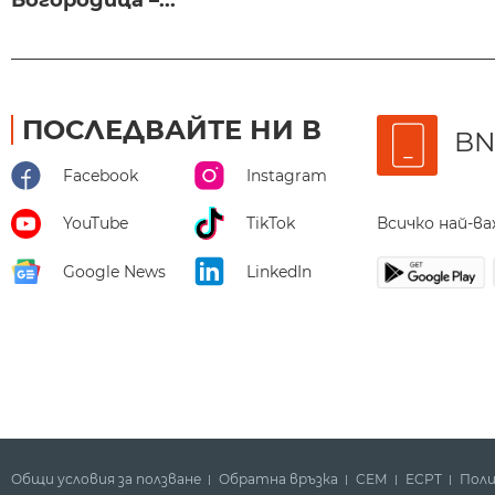
Богородица –...
ПОСЛЕДВАЙТЕ НИ В
BN
Facebook
Instagram
Всичко най-в
YouTube
TikTok
Google News
LinkedIn
Общи условия за ползване
Обратна връзка
СЕМ
ECPT
Поли