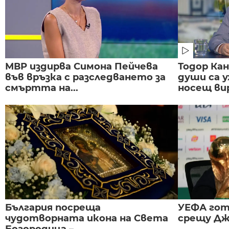
МВР издирва Симона Пейчева
Тодор Ка
във връзка с разследването за
души са у
смъртта на...
носещ вир
България посреща
УЕФА гот
чудотворната икона на Света
срещу Дж