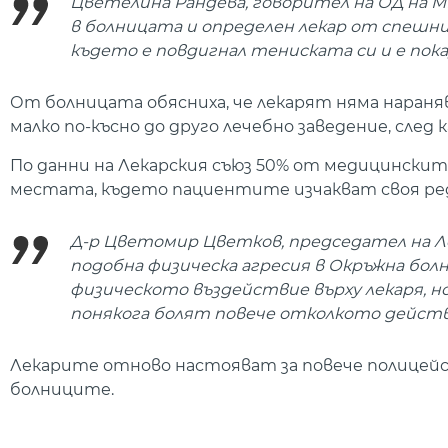
Цветелина Рандева, говорител на ОД на МВ
в болницата и определен лекар от спешн
където е повдигнал тениската си и е показа
От болницата обясниха, че лекарят няма наранява
малко по-късно до друго лечебно заведение, след
По данни на Лекарския съюз 50% от медицинските 
местата, където пациентите изчакват своя ред
Д-р Цветомир Цветков, председател на Лек
подобна физическа агресия в Окръжна болн
физическото въздействие върху лекаря, н
понякога болят повече отколкото действ
Лекарите отново настояват за повече полицейс
болниците.