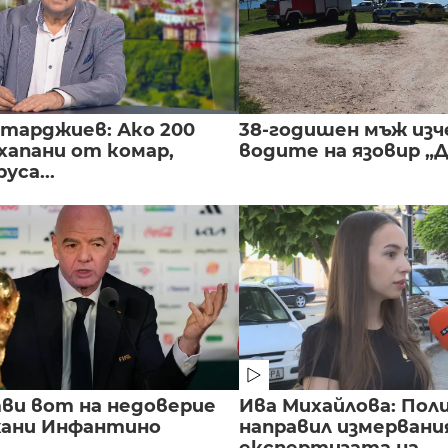
нтарджиев: Ако 200
38-годишен мъж изч
хапани от комар,
водите на язовир „
уса...
ви вот на недоверие
Ива Михайлова: Пол
ани Инфантино
направил измервани