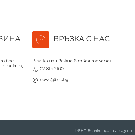
ВИНА
ВРЪЗКА С НАС
т вас,
Всичко най-важно в твоя телефон
те текст,
02 814 2100
news@bnt.bg
©БНТ. Всички права запазени