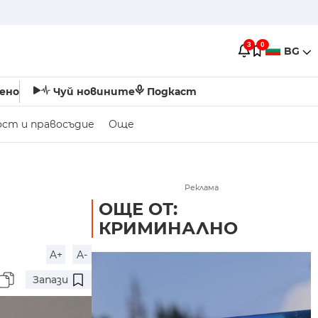
3
0
BG
ено
Чуй новините
Подкаст
ост и правосъдие
Още
Реклама
ОЩЕ ОТ:
КРИМИНАЛНО
A+
A-
Запази