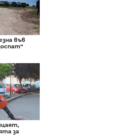
езна във
Доспат“
ицаят,
ята за