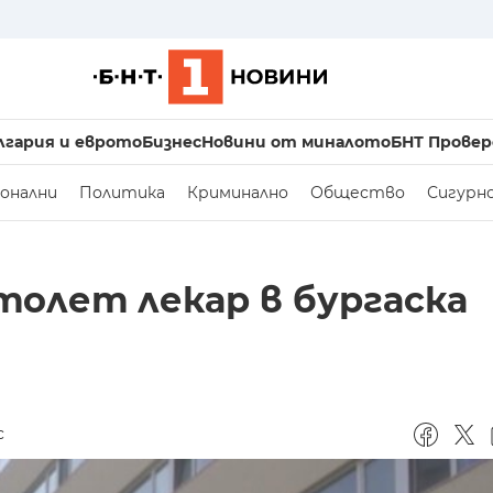
лгария и еврото
Бизнес
Новини от миналото
БНТ Провер
онални
Политика
Криминално
Общество
Сигурн
толет лекар в бургаска
с