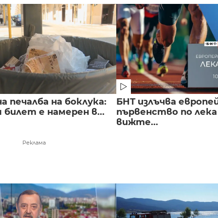
 печалба на боклука:
БНТ излъчва европе
билет е намерен в...
първенство по лека
вижте...
Реклама