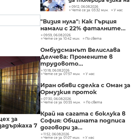
да толерира езика на
омразата
09:12, 06.08.2026
Чете се за: 03:32 мин.
У нас
"Визия нула": Как Гърция
намали с 22% фаталните...
09:59, 06.08.2026
Чете се за: 10:42 мин.
По света
Омбудсманът Велислава
Делчева: Промените в
трудовото...
10:18, 06.08.2026
Чете се за: 07:57 мин.
У нас
Иран обяви сделка с Оман за
Ормузкия проток
07:30, 06.08.2026
Чете се за: 00:55 мин.
По света
Край на сагата с боклука в
цех за
София: Общината подписа
задържаха 7
договори за...
11:52, 06.08.2026
Чете се за: 01:07 мин.
У нас