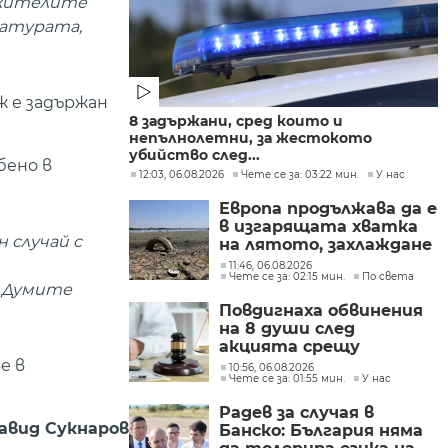
лужителите
ратурата,
ж е задържан
8 задържани, сред които и
непълнолетни, за жестокото
убийство след...
бено в
12:03, 06.08.2026
Чете се за: 03:22 мин.
У нас
Европа продължава да е
в изгарящата хватка
 случай с
на лятото, захлаждане
се очаква в края на
11:46, 06.08.2026
Чете се за: 02:15 мин.
По света
седмицата
. Думите
Повдигнаха обвинения
на 8 души след
акцията срещу
производството на
е в
10:56, 06.08.2026
Чете се за: 01:55 мин.
У нас
фентанил
Радев за случая в
авид Сукнаров
Банско: България няма