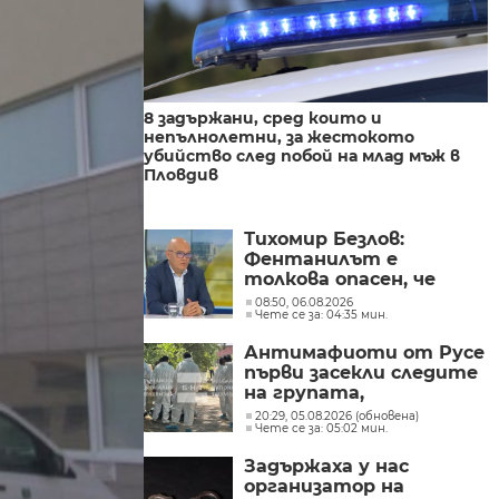
8 задържани, сред които и
непълнолетни, за жестокото
убийство след побой на млад мъж в
Пловдив
Тихомир Безлов:
Фентанилът е
толкова опасен, че
човек може да
08:50, 06.08.2026
Чете се за: 04:35 мин.
предозира с няколко
зрънца
Антимафиоти от Русе
първи засекли следите
на групата,
произвеждала
20:29, 05.08.2026 (обновена)
Чете се за: 05:02 мин.
фентанил в София
Задържаха у нас
организатор на