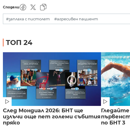
Сподели
#заплаха с пистолет
#агресивен пациент
ТОП 24
След Мондиал 2026: БНТ ще
Гледайте
излъчи още пет големи събития
първенст
пряко
по БНТ 3