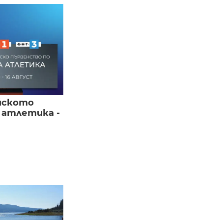
йското
 атлетика -