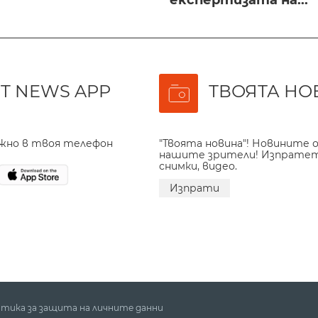
експертизата на...
T NEWS APP
ТВОЯТА НО
ажно в твоя телефон
"Твоята новина"! Новините о
нашите зрители! Изпрате
снимки, видео.
Изпрати
тика за защита на личните данни