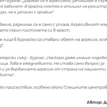
Р-Бургас: „Държал се е агресивно, заплашвал е с
ия кабинет. В крайна сметка е отишъл на регист
л, че е запасан с оръжие".
ния, разминал се е само с уплаха. Агресивният мъ
 като скрил пистолета си в храст.
лица в Бургаско са ставали обект на агресия, осо
".
арски съюз - Бургас: „Наскоро даже имаше подобен
ица. Това е ежедневието. Не става само въпрос за
о и за вербалната агресия от страна на пациенти
ията".
ко присъствие, особено около Спешните центров
Автор: Д