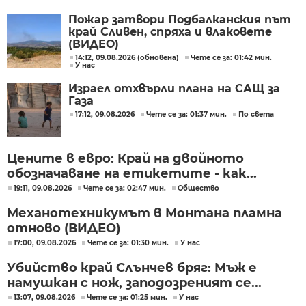
Пожар затвори Подбалканския път
край Сливен, спряха и влаковете
(ВИДЕО)
14:12, 09.08.2026 (обновена)
Чете се за: 01:42 мин.
У нас
Израел отхвърли плана на САЩ за
Газа
17:12, 09.08.2026
Чете се за: 01:37 мин.
По света
Цените в евро: Край на двойното
обозначаване на етикетите - как...
19:11, 09.08.2026
Чете се за: 02:47 мин.
Общество
Механотехникумът в Монтана пламна
отново (ВИДЕО)
17:00, 09.08.2026
Чете се за: 01:30 мин.
У нас
Убийство край Слънчев бряг: Мъж е
намушкан с нож, заподозреният се...
13:07, 09.08.2026
Чете се за: 01:25 мин.
У нас