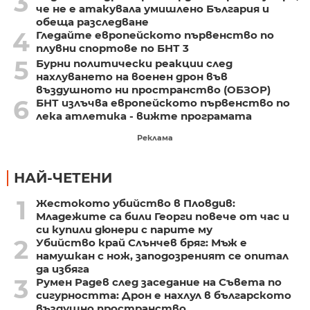
3
че не е атакувала умишлено България и
обеща разследване
4
Гледайте европейското първенство по
плувни спортове по БНТ 3
5
Бурни политически реакции след
нахлуването на военен дрон във
въздушното ни пространство (ОБЗОР)
6
БНТ излъчва европейското първенство по
лека атлетика - вижте програмата
Реклама
НАЙ-ЧЕТЕНИ
1
Жестокото убийство в Пловдив:
Младежите са били Георги повече от час и
си купили дюнери с парите му
2
Убийство край Слънчев бряг: Мъж е
намушкан с нож, заподозреният се опитал
да избяга
3
Румен Радев след заседание на Съвета по
сигурността: Дрон е нахлул в българското
въздушно пространство