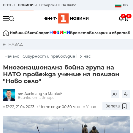
БНТ
БНТ
НОВИНИ
БНТ
Спорт
БНТ
На живо
BG
2
0
Новини
Свят
Спорт
Времето
България и еврото
Би
НАЗАД
Начало
Сигурност и правосъдие
У нас
Многонационална бойна група на
НАТО провежда учение на полигон
"Ново село"
Александър Марков
A+
A-
от
Всичко от автора
Запази
12:22, 21.04.2023
Чете се за: 00:50 мин.
У нас