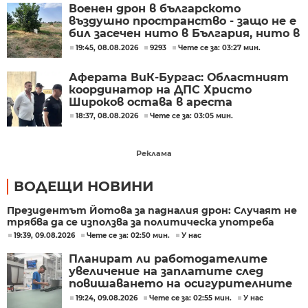
Военен дрон в българското
въздушно пространство - защо не е
бил засечен нито в България, нито в
Румъния?
19:45, 08.08.2026
9293
Чете се за: 03:27 мин.
Аферата ВиК-Бургас: Областният
координатор на ДПС Христо
Широков остава в ареста
18:37, 08.08.2026
Чете се за: 03:05 мин.
Реклама
ВОДЕЩИ НОВИНИ
Президентът Йотова за падналия дрон: Случаят не
трябва да се използва за политическа употреба
19:39, 09.08.2026
Чете се за: 02:50 мин.
У нас
Планират ли работодателите
увеличение на заплатите след
повишаването на осигурителните
прагове?
19:24, 09.08.2026
Чете се за: 02:55 мин.
У нас