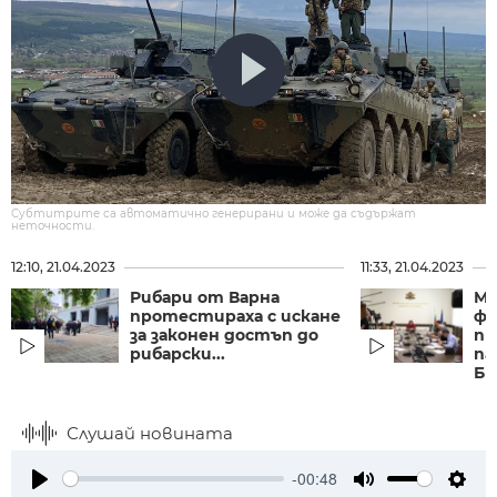
Субтитрите са автоматично генерирани и може да съдържат
неточности.
12:10, 21.04.2023
11:33, 21.04.2023
Рибари от Варна
Ми
протестираха с искане
фи
за законен достъп до
пр
рибарски...
па
Бю
Слушай новината
-00:48