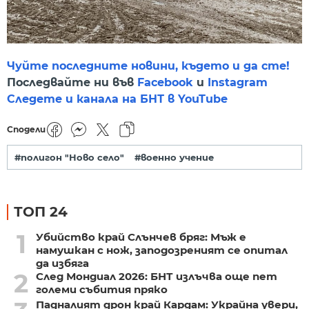
Чуйте последните новини, където и да сте!
Последвайте ни във
Facebook
и
Instagram
Следете и канала на БНТ в YouTube
Сподели
#полигон "Ново село"
#военно учение
ТОП 24
1
Убийство край Слънчев бряг: Мъж е
намушкан с нож, заподозреният се опитал
да избяга
2
След Мондиал 2026: БНТ излъчва още пет
големи събития пряко
Падналият дрон край Кардам: Украйна увери,