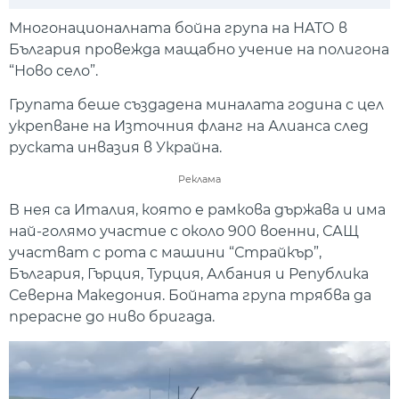
Play
Mute
Setti
Многонационалната бойна група на НАТО в
България провежда мащабно учение на полигона
“Ново село”.
Групата беше създадена миналата година с цел
укрепване на Източния фланг на Алианса след
руската инвазия в Украйна.
Реклама
В нея са Италия, която е рамкова държава и има
най-голямо участие с около 900 военни, САЩ
участват с рота с машини “Страйкър”,
България, Гърция, Турция, Албания и Република
Северна Македония. Бойната група трябва да
прерасне до ниво бригада.