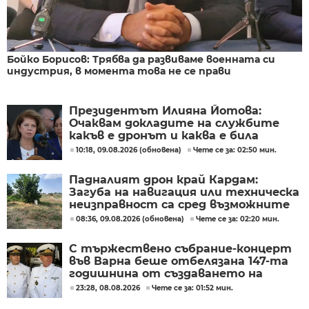
Бойко Борисов: Трябва да развиваме военната си
индустрия, в момента това не се прави
Президентът Илияна Йотова:
Очаквам докладите на службите
какъв е дронът и каква е била
неговата роля
10:18, 09.08.2026 (обновена)
Чете се за: 02:50 мин.
Падналият дрон край Кардам:
Загуба на навигация или техническа
неизправност са сред възможните
причини
08:36, 09.08.2026 (обновена)
Чете се за: 02:20 мин.
С тържествено събрание-концерт
във Варна беше отбелязана 147-та
годишнина от създаването на
Военноморските сили
23:28, 08.08.2026
Чете се за: 01:52 мин.