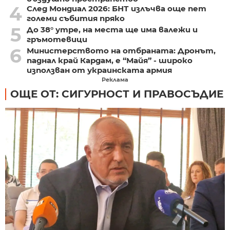
4
След Мондиал 2026: БНТ излъчва още пет
големи събития пряко
5
До 38° утре, на места ще има валежи и
гръмотевици
6
Министерството на отбраната: Дронът,
паднал край Кардам, е “Майя” - широко
използван от украинската армия
Реклама
ОЩЕ ОТ: СИГУРНОСТ И ПРАВОСЪДИЕ