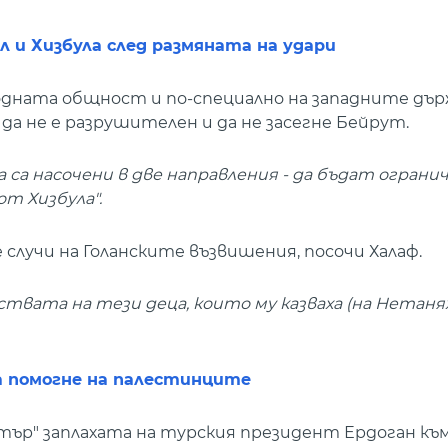
 и Хизбула след размяната на удари
дната общност и по-специално на западните дър
а не е разрушителен и да не засегне Бейрут.
а са насочени в две направления - да бъдат ограни
т Хизбула".
е случи на Голанските възвишения, посочи Халаф.
твата на тези деца, които му казваха (на Нетанях
 да помогне на палестинците
р" заплахата на турския президент Ердоган към