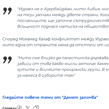
"Израел не е Азербайджан, нито Либия, нит
на тези заплахи между двете страни. Ког
посланиците, ще започне сътрудничество 
всъщност поднася натиска на обществото, 
Според Мохамед Халаф конфликтът между Израел 
нито една от страните няма да отстъпи от ис
"Нито сме близко да палестинска държава
зависи от това какво мисли аятолах Хамен
хутите и всичките проирански групи. В 
за намеса в изборите там".
Гледайте повече теми от "Денят започва"
Сподели