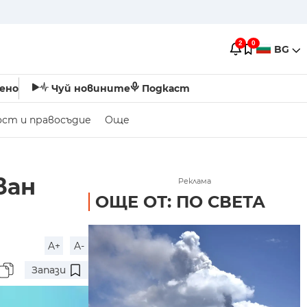
2
0
BG
ено
Чуй новините
Подкаст
ост и правосъдие
Още
ван
Реклама
ОЩЕ ОТ: ПО СВЕТА
A+
A-
Запази