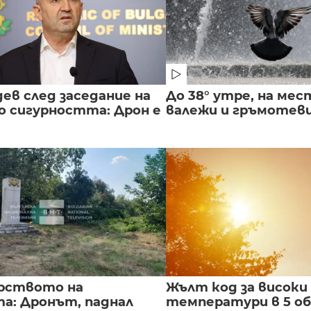
ев след заседание на
До 38° утре, на мес
о сигурността: Дрон е
валежи и гръмотев
рството на
Жълт код за високи
а: Дронът, паднал
температури в 5 о