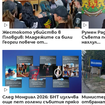
Жестокото убийство в
Румен Рад
Пловдив: Младежите са били
Съвета п
Георги повече от...
нахлул...
След Мондиал 2026: БНТ излъчва
Министе
още пет големи събития пряко
отбранат