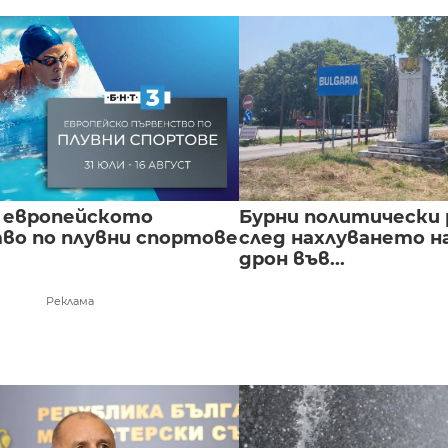
 европейското
Бурни политически 
во по плувни спортове
след нахлуването н
дрон във...
Реклама