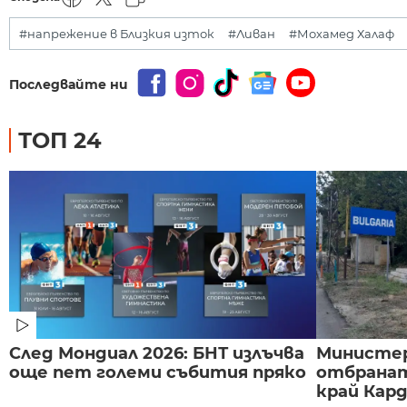
#напрежение в Близкия изток
#Ливан
#Мохамед Халаф
Последвайте ни
ТОП 24
След Мондиал 2026: БНТ излъчва
Министе
още пет големи събития пряко
отбранат
край Карда