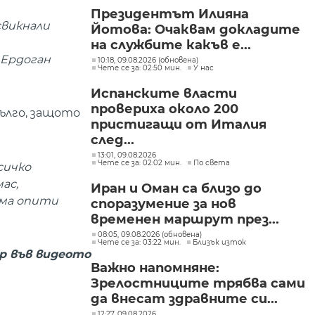
Президентът Илияна
свикнали
Йотова: Очаквам докладите
на службите какъв е...
 Ердоган
10:18, 09.08.2026 (обновена)
Чете се за: 02:50 мин.
У нас
Испанските власти
провериха около 200
ълго, защото
пристигащи от Италия
след...
13:01, 09.08.2026
Чете се за: 02:02 мин.
По света
сичко
ас,
Иран и Оман са близо до
има опити
споразумение за нов
временен маршрут през...
08:05, 09.08.2026 (обновена)
Чете се за: 03:22 мин.
Близък изток
р във видеото
Важно напомняне:
Зрелостниците трябва сами
да внесат здравните си...
12:27, 09.08.2026