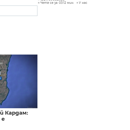
Чете се за: 03:12 мин.
У нас
й Кардам:
 е