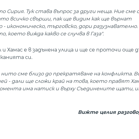
о Сирия. Тук става въпрос за други неща. Ние сме 
ато всичко свърши, пак ще видим как ще върнат
- икономическо, търговско, дори разузнавателно.
което вижда какво се случва в Газа".
и Хамас е в задънена улица и ще се проточи още д
канията си.
, нито сме близо до прекратяване на конфликта. В
ей - дали ще сложи край на това, което правят Хам
момента има натиск и върху Съединените щати, 
Вижте целия разгово