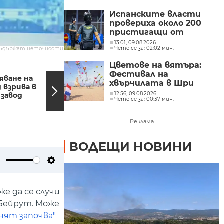
Испанските власти
провериха около 200
пристигащи от
Италия след
13:01, 09.08.2026
Чете се за: 02:02 мин.
съдържат неточности.
възстановяването на
граничния контрол
Цветове на вятъра:
07:08, 30.07.2024
07:03,
Фестивал на
яване на
Бум на детски
хвърчилата в Шри
 взрива в
паралич в Ивицата
Ланка
12:56, 09.08.2026
 завод
Газа
Чете се за: 00:37 мин.
Реклама
ВОДЕЩИ НОВИНИ
ute
Settings
е да се случи
 Бейрут. Може
нят започва"