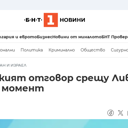
лгария и еврото
Бизнес
Новини от миналото
БНТ Провер
онални
Политика
Криминално
Общество
Сигурн
АН И ИЗРАЕЛ
ският отговор срещу Ли
и момент