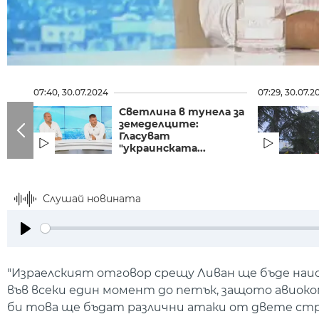
07:40, 30.07.2024
07:29, 30.07.2
Светлина в тунела за
земеделците:
Гласуват
"украинската...
Слушай новината
Play
"Израелският отговор срещу Ливан ще бъде наист
във всеки един момент до петък, защото авиоко
би това ще бъдат различни атаки от двете стран