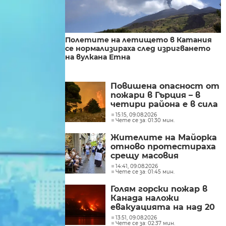
Полетите на летището в Катания
се нормализираха след изригването
на вулкана Етна
Повишена опасност от
пожари в Гърция – в
четири района е в сила
червен код
15:15, 09.08.2026
Чете се за: 01:30 мин.
Жителите на Майорка
отново протестираха
срещу масовия
туризъм и жилищната
14:41, 09.08.2026
Чете се за: 01:45 мин.
криза (СНИМКИ)
Голям горски пожар в
Канада наложи
евакуацията на над 20
000 души (СНИМКИ)
13:51, 09.08.2026
Чете се за: 02:37 мин.