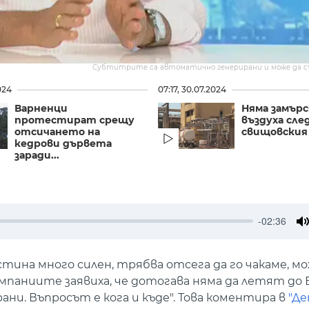
Субтитрите са автоматично генерирани и може да 
024
07:17, 30.07.2024
Варненци
Няма замърс
протестират срещу
въздуха след
отсичането на
свищовския
кедрови дървета
заради...
-02:36
M
ина много силен, трябва отсега да го чакаме, мож
мпаниите заявиха, че дотогава няма да летят до
и. Въпросът е кога и къде". Това коментира в
"Де