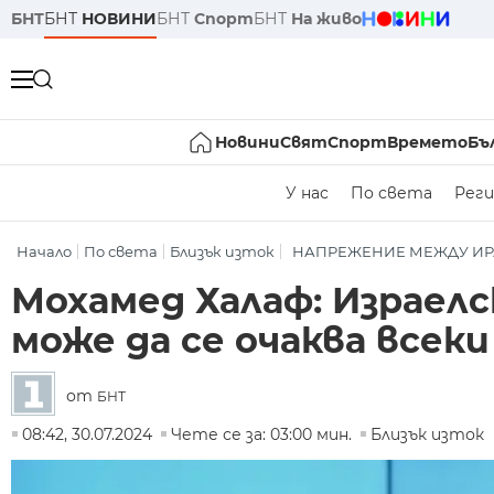
БНТ
БНТ
НОВИНИ
БНТ
Спорт
БНТ
На живо
Новини
Свят
Спорт
Времето
Бъ
У нас
По света
Реги
Начало
По света
Близък изток
НАПРЕЖЕНИЕ МЕЖДУ ИР
Мохамед Халаф: Израел
може да се очаква всек
от
БНТ
08:42, 30.07.2024
Чете се за: 03:00 мин.
Близък изток