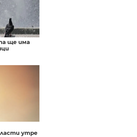
та ще има
ици
бласти утре