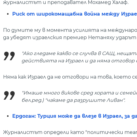
журналистът и преподавател Мохамед Халаф.
Риск от широкомащабна война между Израел
По думите му в момента усилията на междунаро
да убедят израелския премиер Нетаняху ударът д
"Ако гледаме какво се случва в САЩ, нещат
действията на Израел и да няма отговор о
Няма как Израел да не отговори на това, което с
"Имаше много викове сред хората и семейс
бел.ред.) "чакаме да разрушите Ливан".
Ердоган: Турция може да влезе в Израел, за
Журналистът определи като "политически театъ