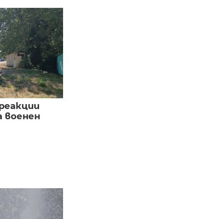
реакции
а военен