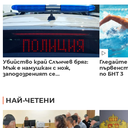
Убийство край Слънчев бряг:
Гледайте
Мъж е намушкан с нож,
първенст
заподозреният се...
по БНТ 3
НАЙ-ЧЕТЕНИ