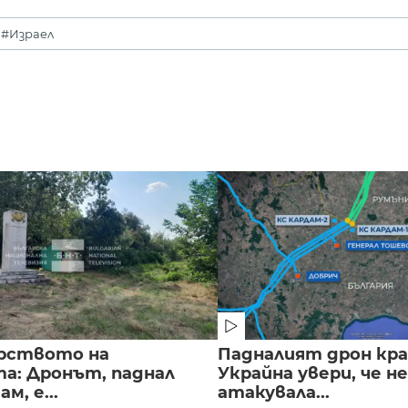
#Израел
рството на
Падналият дрон кра
а: Дронът, паднал
Украйна увери, че не
м, е...
атакувала...