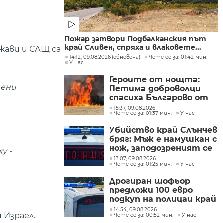
Пожар затвори Подбалканския път
край Сливен, спряха и влаковете...
жави и САЩ са
14:12, 09.08.2026 (обновена)
Чете се за: 01:42 мин.
У нас
Героите от нощта:
чени
Петима доброволци
спасиха Българово от
огнен капан
15:37, 09.08.2026
Чете се за: 01:37 мин.
У нас
Убийство край Слънчев
бряг: Мъж е намушкан с
нож, заподозреният се
у -
опитал да избяга
13:07, 09.08.2026
Чете се за: 01:25 мин.
У нас
Дрогиран шофьор
предложи 100 евро
подкуп на полицаи край
Поморие
14:54, 09.08.2026
 Израел.
Чете се за: 00:52 мин.
У нас