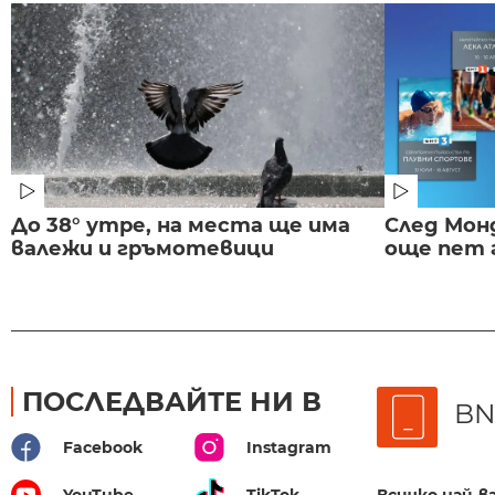
До 38° утре, на места ще има
След Монд
валежи и гръмотевици
още пет 
ПОСЛЕДВАЙТЕ НИ В
BN
Facebook
Instagram
Всичко най-
YouTube
TikTok