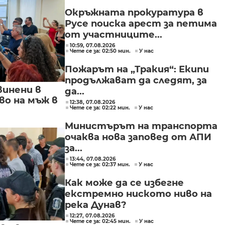
Окръжната прокуратура в
Русе поиска арест за петима
от участниците...
10:59, 07.08.2026
Чете се за: 02:50 мин.
У нас
Пожарът на „Тракия“: Екипи
продължават да следят, за
винени в
да...
о на мъж в
12:38, 07.08.2026
Чете се за: 02:22 мин.
У нас
Министърът на транспорта
очаква нова заповед от АПИ
за...
13:44, 07.08.2026
Чете се за: 02:37 мин.
У нас
Как може да се избегне
екстремно ниското ниво на
река Дунав?
12:27, 07.08.2026
Чете се за: 02:45 мин.
У нас