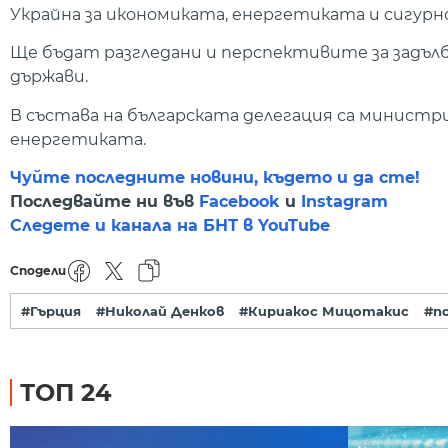
Украйна за икономиката, енергетиката и сигур
Ще бъдат разгледани и перспективите за задъ
държави.
В състава на българската делегация са министр
енергетиката.
Чуйте последните новини, където и да сте!
Последвайте ни във
Facebook
и
Instagram
Следете и канала на БНТ в YouTube
Сподели
#Гърция
#Николай Денков
#Кириакос Мицотакис
#п
ТОП 24