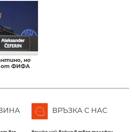
нтино, но
и от ФИФА
ВИНА
ВРЪЗКА С НАС
от вас,
Всичко най-важно в твоя телефон