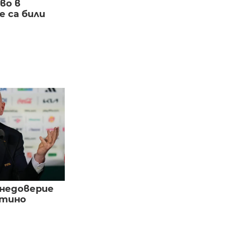
во в
 са били
 недоверие
нтино