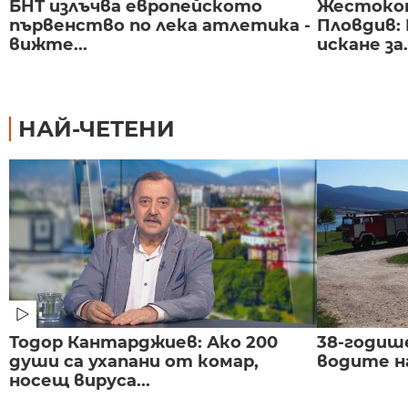
БНТ излъчва европейското
Жестоко
първенство по лека атлетика -
Пловдив:
вижте...
искане за.
НАЙ-ЧЕТЕНИ
Тодор Кантарджиев: Ако 200
38-годиш
души са ухапани от комар,
водите н
носещ вируса...