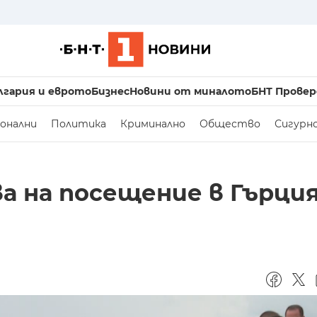
лгария и еврото
Бизнес
Новини от миналото
БНТ Провер
онални
Политика
Криминално
Общество
Сигурн
а на посещение в Гърция