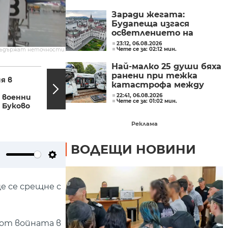
Заради жегата:
Будапеща изгася
осветлението на
историческите си
23:12, 06.08.2026
Чете се за: 02:12 мин.
съдържат неточности.
забележителности, за
да пести енергия
Най-малко 25 души бяха
06:07, 24.07.2023
21:11,
ранени при тежка
я в
Евакуация и на
катастрофа между
остров Корфу
трамваи в западната
22:41, 06.08.2026
 военни
заради пожарите
Чете се за: 01:02 мин.
част на Германия
 Буково
Реклама
ВОДЕЩИ НОВИНИ
ute
Settings
е се срещне с
от войната в