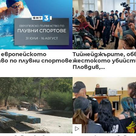
 европейското
Тийнейджърите, об
во по плувни спортове
жестокото убийств
Пловдив,...