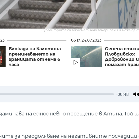
Субтитрите са автоматично генерирани и може да 
023
06:17, 24.07.2023
Блокада на Калотина -
Огнена стихи
преминаването на
Пловдивско:
границата отнема 6
Доброволци и
часа
помагат край
-00:48
M
аминава на еднодневно посещение в Атина. Той щ
ите за преодоляване на негативните последици 