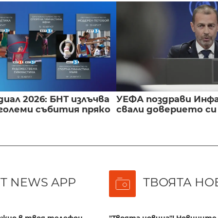
иал 2026: БНТ излъчва
УЕФА поздрави Инфа
големи събития пряко
свали доверието с
T NEWS APP
ТВОЯТА НО
важно в твоя телефон
"Твоята новина"! Новините 