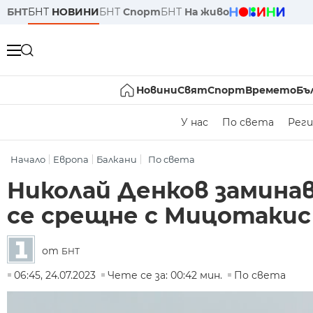
БНТ
БНТ
НОВИНИ
БНТ
Спорт
БНТ
На живо
Новини
Свят
Спорт
Времето
Бъ
У нас
По света
Реги
Начало
Европа
Балкани
По света
Николай Денков заминав
се срещне с Мицотакис
от
БНТ
06:45, 24.07.2023
Чете се за: 00:42 мин.
По света