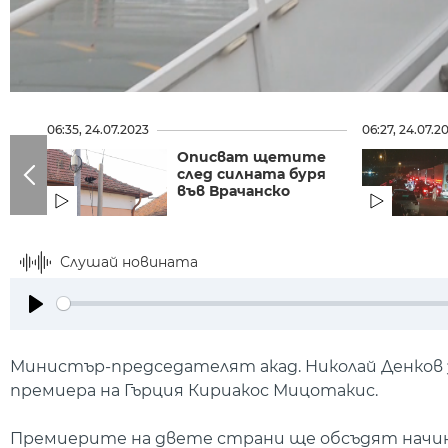
06:35, 24.07.2023
06:27, 24.07.2
Описват щетите
след силната буря
във Врачанско
Слушай новината
Play
Министър-председателят акад. Николай Денков з
премиера на Гърция Кириакос Мицотакис.
Премиерите на двете страни ще обсъдят начин