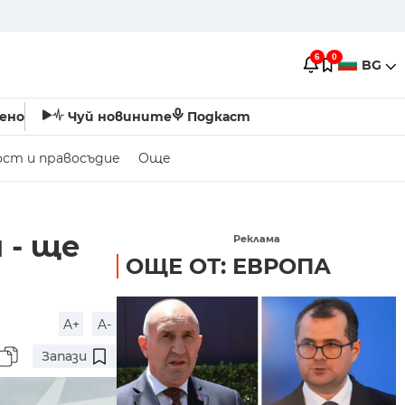
6
0
BG
ено
Чуй новините
Подкаст
ост и правосъдие
Още
 - ще
Реклама
ОЩЕ ОТ: ЕВРОПА
A+
A-
Запази