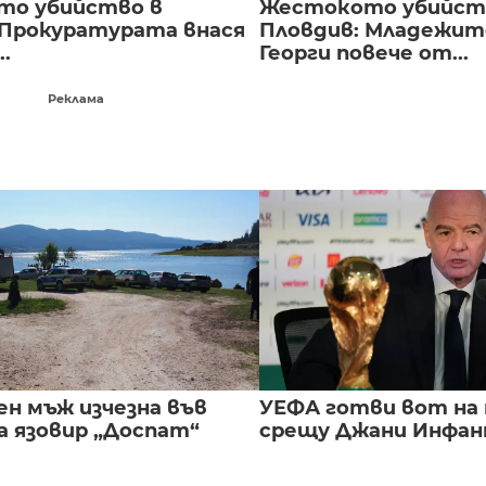
то убийство в
Жестокото убийст
 Прокуратурата внася
Пловдив: Младежите
..
Георги повече от...
Реклама
ен мъж изчезна във
УЕФА готви вот на
а язовир „Доспат“
срещу Джани Инфа