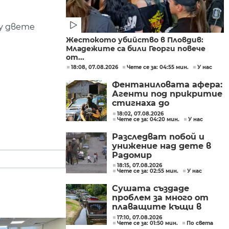
у двете
Жестокото убийство в Пловдив:
Младежите са били Георги повече
от...
18:08, 07.08.2026
Чете се за: 04:55 мин.
У нас
Фентаниловата афера:
Агенти под прикритие
стигнаха до
лабораторията във
18:02, 07.08.2026
Чете се за: 04:20 мин.
У нас
„Факултета“
Разследват побой и
унижение над дете в
Радомир
18:15, 07.08.2026
Чете се за: 02:55 мин.
У нас
Сушата създаде
проблем за много от
плаващите къщи в
Нидерландия
17:10, 07.08.2026
Чете се за: 01:50 мин.
По света