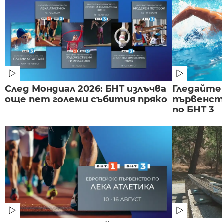
След Мондиал 2026: БНТ излъчва
Гледайте
още пет големи събития пряко
първенст
по БНТ 3