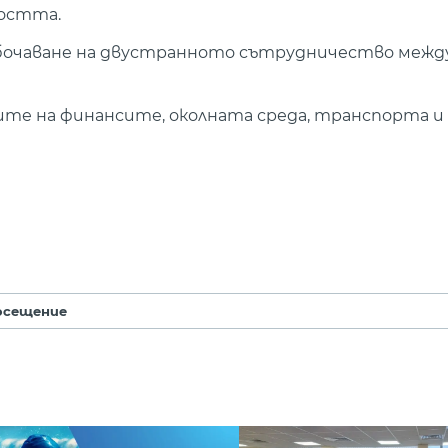
ността.
лбочаване на двустранното сътрудничество межд
ите на финансите, околната среда, транспорта и
осещение