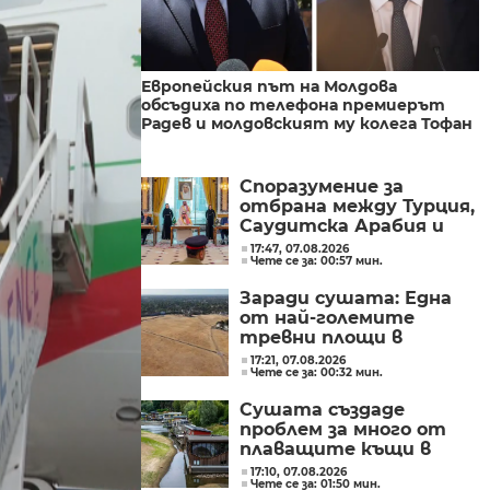
Европейския път на Молдова
обсъдиха по телефона премиерът
Радев и молдовският му колега Тофан
Споразумение за
отбрана между Турция,
Саудитска Арабия и
Пакистан
17:47, 07.08.2026
Чете се за: 00:57 мин.
Заради сушата: Една
от най-големите
тревни площи в
британската столица
17:21, 07.08.2026
Чете се за: 00:32 мин.
е напълно изгоряла
Сушата създаде
проблем за много от
плаващите къщи в
Нидерландия
17:10, 07.08.2026
Чете се за: 01:50 мин.