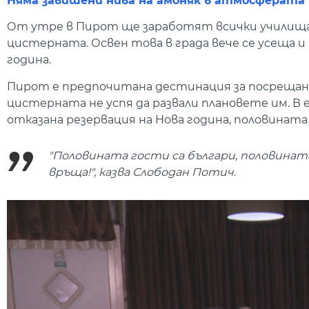
Няма завишени нива на амоняк в атмосферата 
От утре в Пирот ще заработят всички училища 
цистерната. Освен това в града вече се усеща 
година.
Пирот е предпочитана дестинация за посрещане
цистерната не успя да развали плановете им. 
отказана резервация на Нова година, половината 
"Половината гости са българи, половината
връща!", казва Слободан Потич.