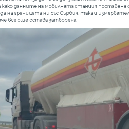
ха како данните на мобилната станция поставена
еда на границата ни със Сърбия, така и измерват
е все още остава затворена.