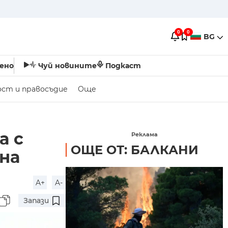
0
0
BG
ено
Чуй новините
Подкаст
ост и правосъдие
Още
а с
Реклама
ОЩЕ ОТ: БАЛКАНИ
на
A+
A-
Запази