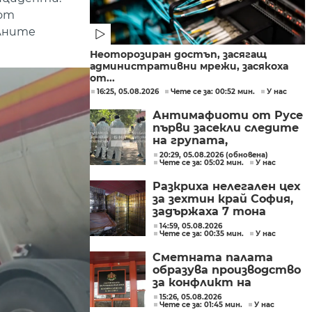
 от
елните
Неоторозиран достъп, засягащ
административни мрежи, засякоха
от...
16:25, 05.08.2026
Чете се за: 00:52 мин.
У нас
Антимафиоти от Русе
първи засекли следите
на групата,
произвеждала
20:29, 05.08.2026 (обновена)
Чете се за: 05:02 мин.
У нас
фентанил в София
Разкриха нелегален цех
за зехтин край София,
задържаха 7 тона
продукт без марка
14:59, 05.08.2026
Чете се за: 00:35 мин.
У нас
Сметната палата
образува производство
за конфликт на
интереси при Делян
15:26, 05.08.2026
Чете се за: 01:45 мин.
У нас
Пеевски