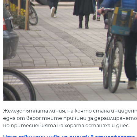
Железопътната линия, на която стана инцидентъ
една от вероятните причини за дерайлирането на
но притесненията на хората останаха и днес.