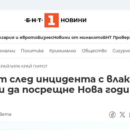
лгария и еврото
Бизнес
Новини от миналото
БНТ Провер
онални
Политика
Криминално
Общество
Сигурн
ЕРАЙЛИРА КРАЙ ПИРОТ
т след инцидента с влак
и да посрещне Нова годи
света