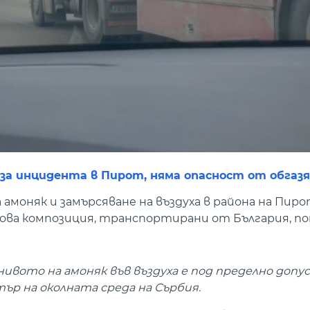
 инцидента в Пирот, няма опасност от обгазяв
моняк и замърсяване на въздуха в района на Пиро
кова композиция, транспортирани от България, п
нивото на амоняк във въздуха е под пределно до
ър на околната среда на Сърбия.