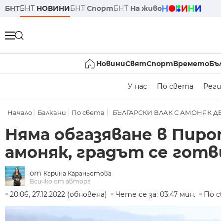
БНТ
БНТ
НОВИНИ
БНТ
Спорт
БНТ
На живо
Новини
Свят
Спорт
Времето
Бъ
У нас
По света
Реги
Начало
Балкани
По света
БЪЛГАРСКИ ВЛАК С АМОНЯК Д
Няма обгазяване в Пиро
амоняк, градът се готв
от
Карина Караньотова
Всичко от автора
20:06, 27.12.2022 (обновена)
Чете се за: 03:47 мин.
По 