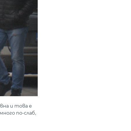
вна и това е
много по-слаб,