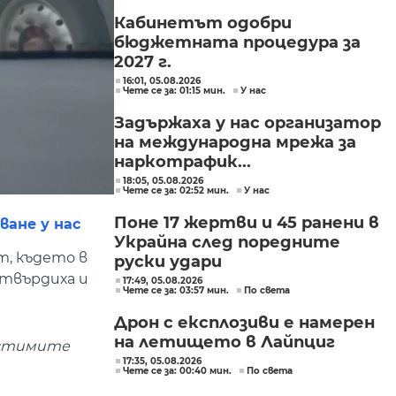
Кабинетът одобри
бюджетната процедура за
2027 г.
16:01, 05.08.2026
Чете се за: 01:15 мин.
У нас
Задържаха у нас организатор
на международна мрежа за
наркотрафик...
18:05, 05.08.2026
Чете се за: 02:52 мин.
У нас
Поне 17 жертви и 45 ранени в
ане у нас
Украйна след поредните
т, където в
руски удари
отвърдиха и
17:49, 05.08.2026
Чете се за: 03:57 мин.
По света
Дрон с експлозиви е намерен
на летището в Лайпциг
пустимите
17:35, 05.08.2026
Чете се за: 00:40 мин.
По света