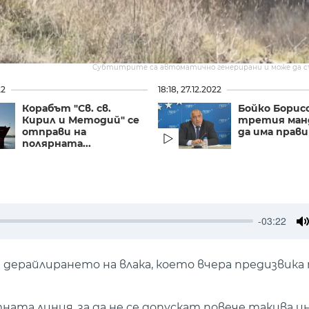
Субтитрите са автоматично генерирани и може да 
22
18:18, 27.12.2022
Корабът "Св. св.
Бойко Борис
Кирил и Методий" се
третия ман
отправи на
да има прав
полярната...
-03:22
M
ерайлирането на влака, което вчера предизвика 
ата линия, за да не се допускат повече такива 