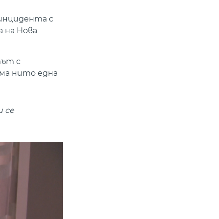
 инцидента с
 на Нова
тът с
ма нито една
и се