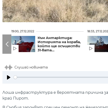
19:00, 27.12.2022
18:33, 27.12.20
Към Антарктида:
Историята на кораба,
който ще осъществи
31-вата...
Слушай новината
Play
Лоша инфраструктура е вероятната причина за д
край Пирот.
В Сърбия започват спешен ремонт на железопътн