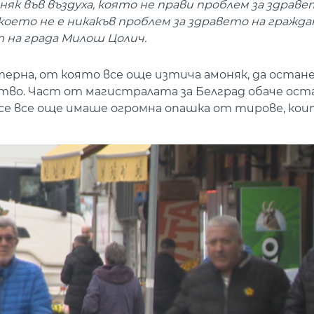
як във въздуха, която не прави проблем за здраве
 което не е никакъв проблем за здравето на гражд
 на града Милош Цолич.
рна, от която все още изтича амоняк, да остан
во. Част от магистралата за Белград обаче оста
се все още имаше огромна опашка от тирове, кои