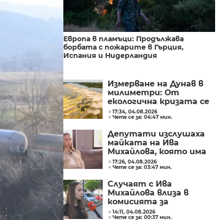
Европа в пламъци: Продължава
борбата с пожарите в Гърция,
Испания и Нидерландия
Измерване на Дунав в
милиметри: От
екологична кризата се
превръща в
17:34, 04.08.2026
Чете се за: 04:47 мин.
икономическа
Депутати изслушаха
майката на Ива
Михайлова, която има
забрана да се лекува у
17:26, 04.08.2026
Чете се за: 03:47 мин.
нас
Случаят с Ива
Михайлова влиза в
комисията за
българите в чужбина
14:11, 04.08.2026
Чете се за: 00:37 мин.