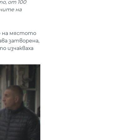
то, от 100
аните на
е на мястото
ва затворена,
то изчакваха