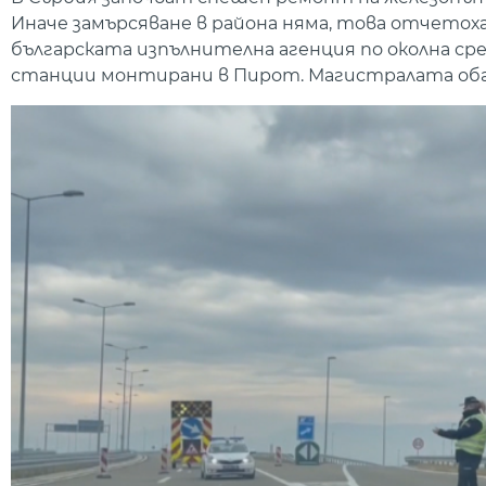
Иначе замърсяване в района няма, това отчето
българската изпълнителна агенция по околна ср
станции монтирани в Пирот. Магистралата обач