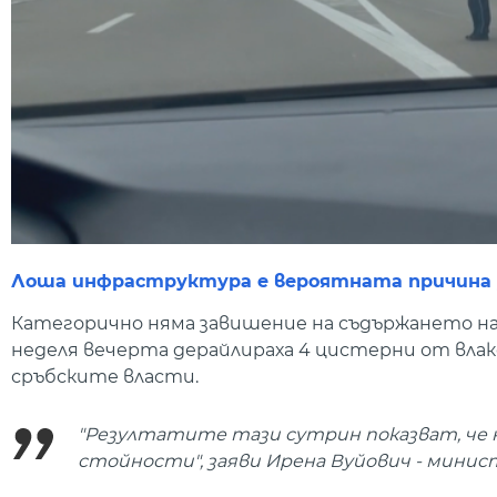
Лоша инфраструктура е вероятната причина за
Категорично няма завишение на съдържането на а
неделя вечерта дерайлираха 4 цистерни от вла
сръбските власти.
"Резултатите тази сутрин показват, че 
стойности", заяви Ирена Вуйович - минист