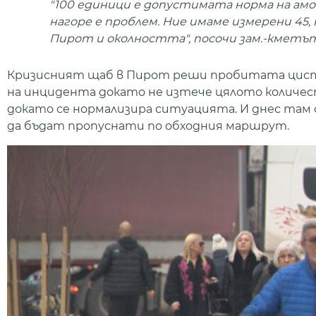
"100 единици е допустимата норма на амон
нагоре е проблем. Ние имаме измерени 45,
Пирот и околността", посочи зам.-кметът
Кризисният щаб в Пирот реши пробитата цисте
на инцидента докато не изтече цялото количест
докато се нормализира ситуацията. И днес там 
да бъдат пропуснати по обходния маршрут.