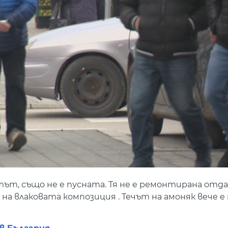
т, също не е пусната. Тя не е ремонтирана отда
 влаковата композиция . Течът на амоняк вече е 