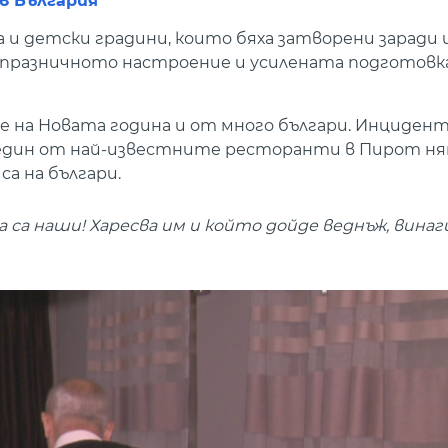
в България
и детски градини, които бяха затворени заради
и празничното настроение и усилената подготовка
 на Новата година и от много българи. Инциден
В един от най-известните ресторанти в Пирот ня
са на българи.
 са наши! Харесва им и който дойде веднъж, винаг