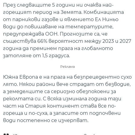
През следващите 5 години ни очаква най-
горещият период на Земята. Комбинацията
от парникови газове и явлението Ел Ниньо
води до повишаване на температурите,
предупреждава ООН. Прогнозите са, че
съществува 66% вероятност между 2023 и 2027
година да преминем прага на глобалното
затопляне от 1,5 градуса.
Реклама
Южна Европа е на прага на безпрецедентно сухо
лято. Някои райони вече страдат от безводие,
а земеделците са сериозно обезпокоени за
реколтата си. С всяка изминала година тази
част на Стария континент става все по-
гореща и по-суха, а запасите от подпочвени
води постепенно се изчерпват.