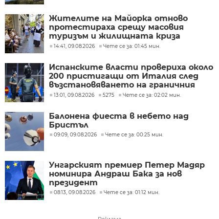
Жителите на Майорка отново
протестираха срещу масовия
туризъм и жилищната криза
(СНИМКИ)
14:41, 09.08.2026
Чете се за: 01:45 мин.
Испанските власти провериха около
200 пристигащи от Италия след
възстановяването на граничния
контрол
13:01, 09.08.2026
5275
Чете се за: 02:02 мин.
Балонена фиеста в небето над
Бристъл
09:09, 09.08.2026
Чете се за: 00:25 мин.
Унгарският премиер Петер Мадяр
номинира Андраш Бака за нов
президент
08:13, 09.08.2026
Чете се за: 01:12 мин.