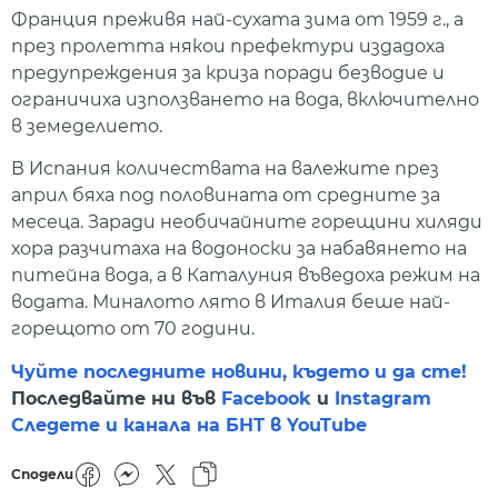
Франция преживя най-сухата зима от 1959 г., а
през пролетта някои префектури издадоха
предупреждения за криза поради безводие и
ограничиха използването на вода, включително
в земеделието.
В Испания количествата на валежите през
април бяха под половината от средните за
месеца. Заради необичайните горещини хиляди
хора разчитаха на водоноски за набавянето на
питейна вода, а в Каталуния въведоха режим на
водата. Миналото лято в Италия беше най-
горещото от 70 години.
Чуйте последните новини, където и да сте!
Последвайте ни във
Facebook
и
Instagram
Следете и канала на БНТ в YouTube
Сподели