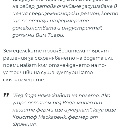
на север, затова очакваме засушаване в
целия средиземноморски регион, което
ще се отрази на фермерите,
домакинствата и индустрията",
допълни Вим Тиери.
Земеделските производители търсят
решения за съхраняването на водата или
преминават към отглеждането на по-
устойчиви на суша култури като
слънчогледите.
"Без вода няма живот на полето. Ако
утре останем без вода, много от
нашите ферми ще изчезнат", каза още
Кристоф Маскаренк, фермер от
Франция.