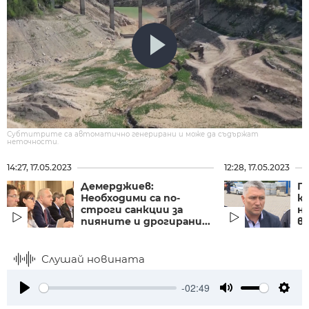
Субтитрите са автоматично генерирани и може да съдържат
неточности.
14:27, 17.05.2023
12:28, 17.05.2023
Демерджиев:
П
Необходими са по-
к
строги санкции за
н
пияните и дрогирани...
в
Слушай новината
-02:49
Play
Mute
Setti