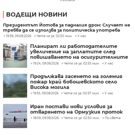
Реклама
ВОДЕЩИ НОВИНИ
Президентът Йотова за падналия дрон: Случаят не
трябва да се използва за политическа употреба
19:39, 09.08.2026
Чете се за: 02:50 мин.
У нас
Планират ли работодателите
увеличение на заплатите след
повишаването на осигурителните
прагове?
19:24, 09.08.2026
Чете се за: 02:55 мин.
У нас
Продължава гасенето на големия
пожар край бобошевското село
Висока могила
19:55, 09.08.2026
Чете се за: 00:57 мин.
У нас
Иран постави нови условия за
отварянето на Ормузкия проток
18:09, 09.08.2026
Чете се за: 02:50 мин.
По света