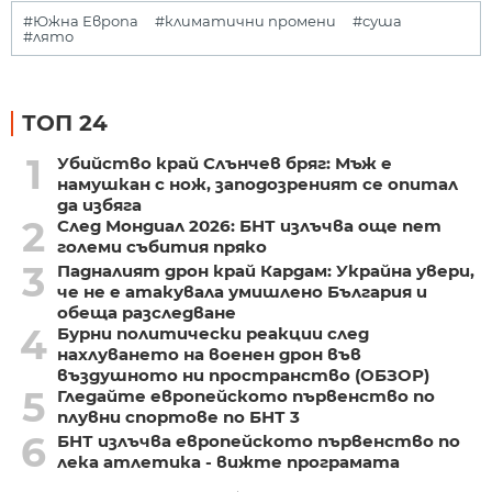
#Южна Европа
#климатични промени
#суша
#лято
ТОП 24
1
Убийство край Слънчев бряг: Мъж е
намушкан с нож, заподозреният се опитал
да избяга
2
След Мондиал 2026: БНТ излъчва още пет
големи събития пряко
3
Падналият дрон край Кардам: Украйна увери,
че не е атакувала умишлено България и
обеща разследване
4
Бурни политически реакции след
нахлуването на военен дрон във
въздушното ни пространство (ОБЗОР)
5
Гледайте европейското първенство по
плувни спортове по БНТ 3
6
БНТ излъчва европейското първенство по
лека атлетика - вижте програмата