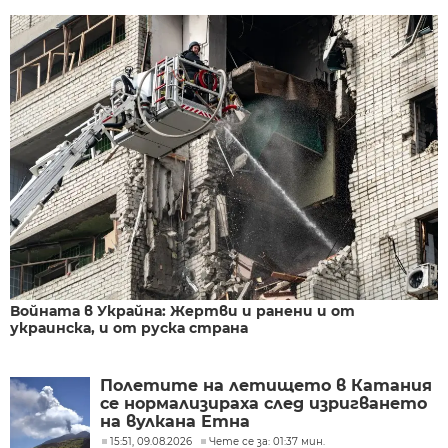
Войната в Украйна: Жертви и ранени и от
украинска, и от руска страна
Полетите на летището в Катания
се нормализираха след изригването
на вулкана Етна
15:51, 09.08.2026
Чете се за: 01:37 мин.