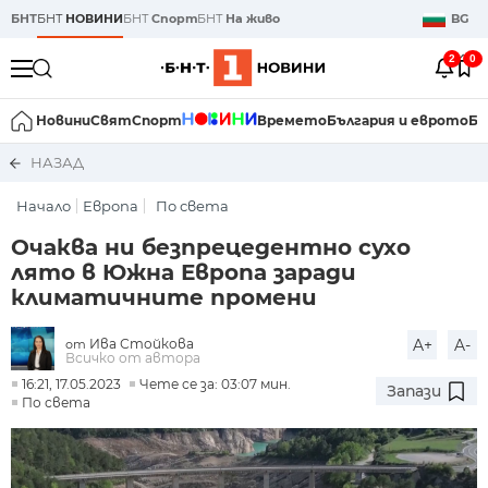
БНТ
БНТ
НОВИНИ
БНТ
Спорт
БНТ
На живо
BG
2
0
Новини
Свят
Спорт
Времето
България и еврото
Би
НАЗАД
Начало
Европа
По света
Очаква ни безпрецедентно сухо
лято в Южна Европа заради
климатичните промени
Ива Стойкова
A+
A-
от
Всичко от автора
16:21, 17.05.2023
Чете се за: 03:07 мин.
Запази
По света