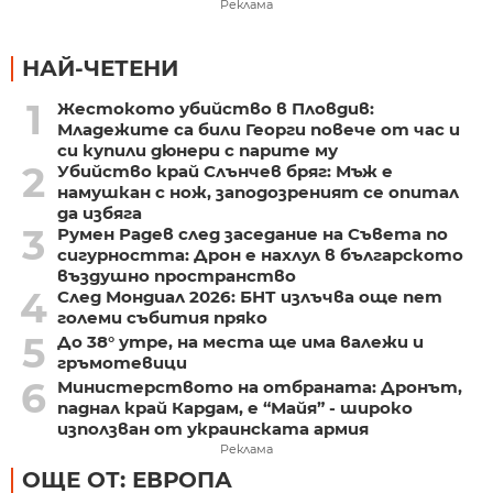
Реклама
НАЙ-ЧЕТЕНИ
1
Жестокото убийство в Пловдив:
Младежите са били Георги повече от час и
си купили дюнери с парите му
2
Убийство край Слънчев бряг: Мъж е
намушкан с нож, заподозреният се опитал
да избяга
3
Румен Радев след заседание на Съвета по
сигурността: Дрон е нахлул в българското
въздушно пространство
4
След Мондиал 2026: БНТ излъчва още пет
големи събития пряко
5
До 38° утре, на места ще има валежи и
гръмотевици
6
Министерството на отбраната: Дронът,
паднал край Кардам, е “Майя” - широко
използван от украинската армия
Реклама
ОЩЕ ОТ: ЕВРОПА