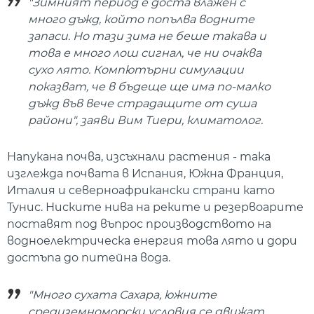
"Зимният период е доста влажен с
много дъжд, който попълва водните
запаси. Но тази зима не беше такава и
това е много лош сигнал, че ни очаква
сухо лято. Компютърни симулации
показват, че в бъдеще ще има по-малко
дъжд във вече страдащите от суша
райони", заяви Вим Тиери, климатолог.
Напукана почва, изсъхнали растения - така
изглежда почвата в Испания, Южна Франция,
Италия и северноафрикански страни като
Тунис. Ниските нива на реките и резервоарите
поставят под въпрос производството на
водноелектрическа енергия това лято и дори
достъпа до питейна вода.
"Много сухата Сахара, южните
средиземноморски условия се движат