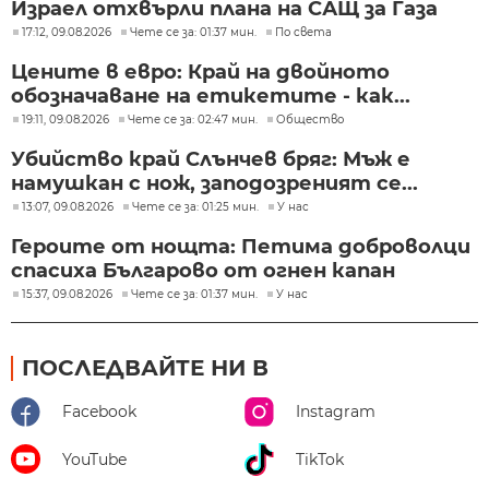
Израел отхвърли плана на САЩ за Газа
17:12, 09.08.2026
Чете се за: 01:37 мин.
По света
Цените в евро: Край на двойното
обозначаване на етикетите - как...
19:11, 09.08.2026
Чете се за: 02:47 мин.
Общество
Убийство край Слънчев бряг: Мъж е
намушкан с нож, заподозреният се...
13:07, 09.08.2026
Чете се за: 01:25 мин.
У нас
Героите от нощта: Петима доброволци
спасиха Българово от огнен капан
15:37, 09.08.2026
Чете се за: 01:37 мин.
У нас
ПОСЛЕДВАЙТЕ НИ В
Facebook
Instagram
YouTube
TikTok