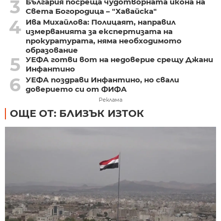
3
България посреща чудотворната икона на
Света Богородица – "Хавайска"
4
Ива Михайлова: Полицаят, направил
измерванията за експертизата на
прокуратурата, няма необходимото
образование
5
УЕФА готви вот на недоверие срещу Джани
Инфантино
6
УЕФА поздрави Инфантино, но свали
доверието си от ФИФА
Реклама
ОЩЕ ОТ: БЛИЗЪК ИЗТОК