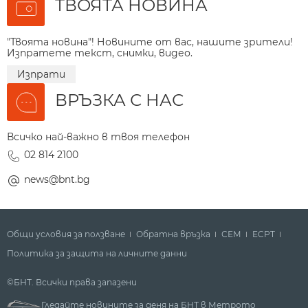
ТВОЯТА НОВИНА
"Твоята новина"! Новините от вас, нашите зрители!
Изпратете текст, снимки, видео.
Изпрати
ВРЪЗКА С НАС
Всичко най-важно в твоя телефон
02 814 2100
news@bnt.bg
Общи условия за ползване
Обратна връзка
СЕМ
ECPT
Политика за защита на личните данни
©БНТ. Всички права запазени
Гледайте новините за деня на БНТ в Метрото