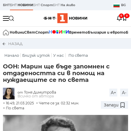
БНТ
БНТ
НОВИНИ
БНТ
Спорт
БНТ
На живо
BG
0
0
Новини
Свят
Спорт
Времето
България и еврото
Би
НАЗАД
Начало
Близък изток
У нас
По света
ООН: Марин ще бъде запомнен с
отдадеността си в помощ на
нуждаещите се по света
Тоня Димитрова
A+
A-
от
Всичко от автора
16:49, 21.03.2025
Чете се за: 02:32 мин.
Запази
По света