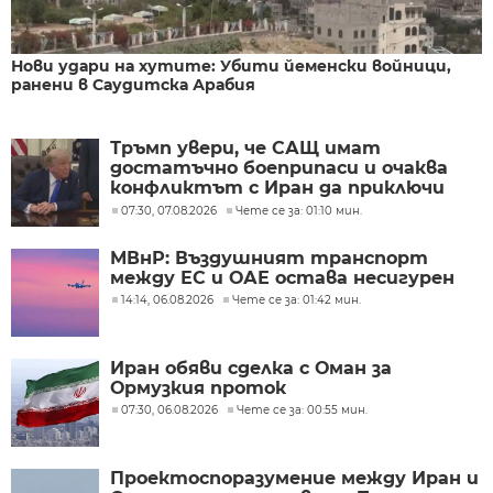
Нови удари на хутите: Убити йеменски войници,
ранени в Саудитска Арабия
Тръмп увери, че САЩ имат
достатъчно боеприпаси и очаква
конфликтът с Иран да приключи
скоро
07:30, 07.08.2026
Чете се за: 01:10 мин.
МВнР: Въздушният транспорт
между ЕС и ОАЕ остава несигурен
14:14, 06.08.2026
Чете се за: 01:42 мин.
Иран обяви сделка с Оман за
Ормузкия проток
07:30, 06.08.2026
Чете се за: 00:55 мин.
Проектоспоразумение между Иран и