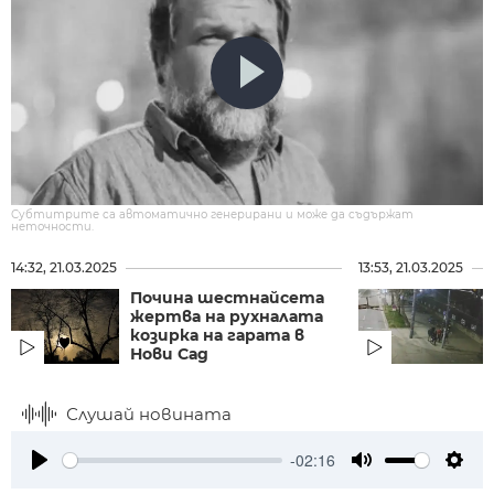
Субтитрите са автоматично генерирани и може да съдържат
неточности.
14:32, 21.03.2025
13:53, 21.03.2025
Почина шестнайсета
жертва на рухналата
козирка на гарата в
Нови Сад
Слушай новината
-02:16
Play
Mute
Setti