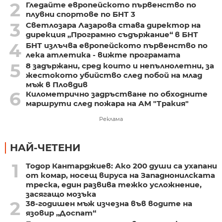
2
Гледайте европейското първенство по
плувни спортове по БНТ 3
3
Светлозара Лазарова става директор на
дирекция „Програмно съдържание“ в БНТ
4
БНТ излъчва европейското първенство по
лека атлетика - вижте програмата
5
8 задържани, сред които и непълнолетни, за
жестокото убийство след побой на млад
мъж в Пловдив
6
Километрично задръстване по обходните
маршрути след пожара на АМ "Тракия"
Реклама
НАЙ-ЧЕТЕНИ
1
Тодор Кантарджиев: Ако 200 души са ухапани
от комар, носещ вируса на Западнонилската
треска, един развива тежко усложнение,
засягащо мозъка
2
38-годишен мъж изчезна във водите на
язовир „Доспат“