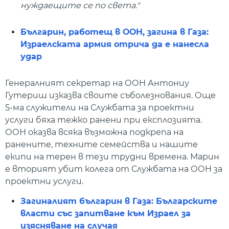
нуждаещите се по света."
Българин, работещ в ООН, загина в Газа:
Израелската армия отрича да е нанесла
удар
Генералният секретар на ООН Антониу
Гутериш изказва своите съболезнования. Още
5-ма служители на Службата за проектни
услуги бяха тежко ранени при експлозията.
ООН оказва всяка възможна подкрепа на
ранените, техните семейства и нашите
екипи на терен в тези трудни времена. Марин
е вторият убит колега от Службата на ООН за
проектни услуги.
Загиналият българин в Газа: Българските
власти със запитване към Израел за
изясняване на случая