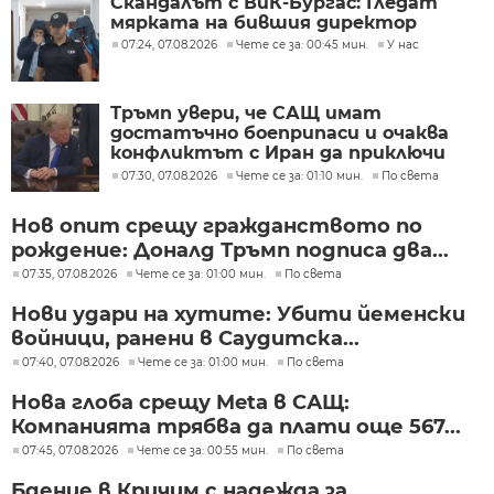
Скандалът с ВиК-Бургас: Гледат
мярката на бившия директор
07:24, 07.08.2026
Чете се за: 00:45 мин.
У нас
Тръмп увери, че САЩ имат
достатъчно боеприпаси и очаква
конфликтът с Иран да приключи
скоро
07:30, 07.08.2026
Чете се за: 01:10 мин.
По света
Нов опит срещу гражданството по
рождение: Доналд Тръмп подписа два...
07:35, 07.08.2026
Чете се за: 01:00 мин.
По света
Нови удари на хутите: Убити йеменски
войници, ранени в Саудитска...
07:40, 07.08.2026
Чете се за: 01:00 мин.
По света
Нова глоба срещу Meta в САЩ:
Компанията трябва да плати още 567...
07:45, 07.08.2026
Чете се за: 00:55 мин.
По света
Бдение в Кричим с надежда за