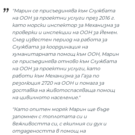
"Марин се присъединява към Службата
на ООН за проектни услуги през 2016 г.
като морски инспектор за Механизма за
проверки и инспекции на ООН за Йемен.
След известен период на работа за
Службата за координация на
хуманитарната помощ към ООН, Марин
се присъединява отново към Службата
на ООН за проектни услуги, като
работи към Механизма за Газа по
резолюция 2720 на ООН и помага за
доставка на животоспасяваща помощ
на цивилното население."
"Като опитен моряк Марин ще бъде
запомнен с топлотата си и
вежливостта си, с екипния си дух и
отдадеността в помощ на