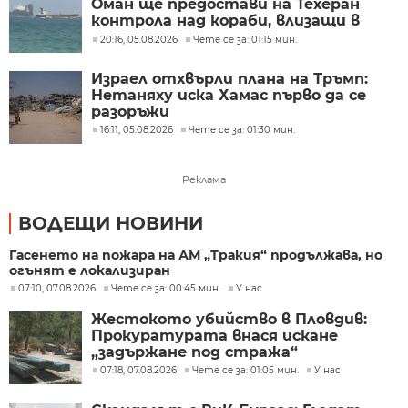
Оман ще предостави на Техеран
контрола над кораби, влизащи в
Персийския залив?
20:16, 05.08.2026
Чете се за: 01:15 мин.
Израел отхвърли плана на Тръмп:
Нетаняху иска Хамас първо да се
разоръжи
16:11, 05.08.2026
Чете се за: 01:30 мин.
Реклама
ВОДЕЩИ НОВИНИ
Гасенето на пожара на АМ „Тракия“ продължава, но
огънят е локализиран
07:10, 07.08.2026
Чете се за: 00:45 мин.
У нас
Жестокото убийство в Пловдив:
Прокуратурата внася искане
„задържане под стража“
07:18, 07.08.2026
Чете се за: 01:05 мин.
У нас