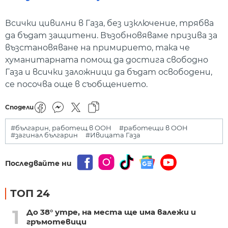
Всички цивилни в Газа, без изключение, трябва
да бъдат защитени. Възобновяваме призива за
възстановяване на примирието, така че
хуманитарната помощ да достига свободно
Газа и всички заложници да бъдат освободени,
се посочва още в съобщението.
Сподели
#българин, работещ в ООН
#работещи в ООН
#загинал българин
#Ивицата Газа
Последвайте ни
ТОП 24
1
До 38° утре, на места ще има валежи и
гръмотевици