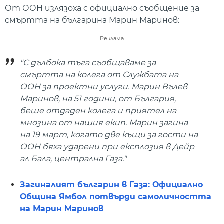
От ООН излязоха с официално съобщение за
смъртта на българина Марин Маринов:
Реклама
"С дълбока тъга съобщаваме за
смъртта на колега от Службата на
ООН за проектни услуги. Марин Вълев
Маринов, на 51 години, от България,
беше отдаден колега и приятел на
мнозина от нашия екип. Марин загина
на 19 март, когато две къщи за гости на
ООН бяха ударени при експлозия в Дейр
ал Бала, централна Газа."
Загиналият българин в Газа: Официално
Община Ямбол потвърди самоличността
на Марин Маринов