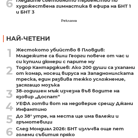
6
Гледайте световното първенство по
художествена гимнастика в ефира на БНТ 1
и БНТ 3
Реклама
НАЙ-ЧЕТЕНИ
1
Жестокото убийство в Пловдив:
Младежите са били Георги повече от час и
си купили дюнери с парите му
2
Тодор Кантарджиев: Ако 200 души са ухапани
от комар, носещ вируса на Западнонилската
треска, един развива тежко усложнение,
засягащо мозъка
3
38-годишен мъж изчезна във водите на
язовир „Доспат“
4
УЕФА готви вот на недоверие срещу Джани
Инфантино
5
До 38° утре, на места ще има валежи и
гръмотевици
6
След Мондиал 2026: БНТ излъчва още пет
големи събития пряко