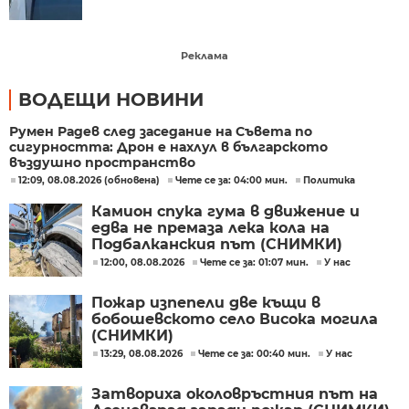
Реклама
ВОДЕЩИ НОВИНИ
Румен Радев след заседание на Съвета по
сигурността: Дрон е нахлул в българското
въздушно пространство
12:09, 08.08.2026 (обновена)
Чете се за: 04:00 мин.
Политика
Камион спука гума в движение и
едва не премаза лека кола на
Подбалканския път (СНИМКИ)
12:00, 08.08.2026
Чете се за: 01:07 мин.
У нас
Пожар изпепели две къщи в
бобошевското село Висока могила
(СНИМКИ)
13:29, 08.08.2026
Чете се за: 00:40 мин.
У нас
Затвориха околовръстния път на