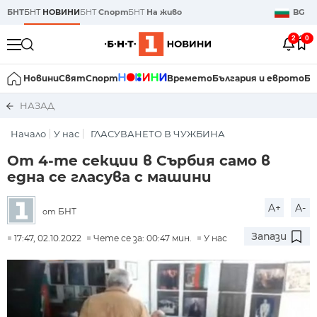
БНТ
БНТ
НОВИНИ
БНТ
Спорт
БНТ
На живо
BG
2
0
Новини
Свят
Спорт
Времето
България и еврото
Би
НАЗАД
Начало
У нас
ГЛАСУВАНЕТО В ЧУЖБИНА
От 4-те секции в Сърбия само в
една се гласува с машини
A+
A-
БНТ
от
Запази
17:47, 02.10.2022
Чете се за: 00:47 мин.
У нас