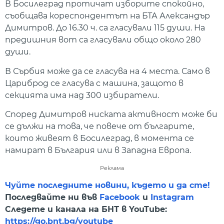
В Босилеград протичат изборите спокойно,
съобщава кореспондентът на БТА Александър
Димитров. До 16.30 ч. са гласували 115 души. На
предишния вот са гласували общо около 280
души.
В Сърбия може да се гласува на 4 места. Само в
Цариброд се гласува с машина, защото в
секцията има над 300 избиратели.
Според Димитров ниската активност може би
се дължи на това, че повече от българите,
които живеят в Босилеград, в момента се
намират в България или в Западна Европа.
Реклама
Чуйте последните новини, където и да сте!
Последвайте ни във
Facebook
и
Instagram
Следете и канала на БНТ в YouTube:
https://go.bnt.bg/youtube