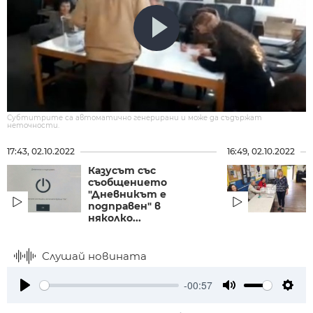
Субтитрите са автоматично генерирани и може да съдържат
неточности.
17:43, 02.10.2022
16:49, 02.10.2022
Казусът със
съобщението
"Дневникът е
подправен" в
няколко...
Слушай новината
-00:57
Play
Mute
Setti