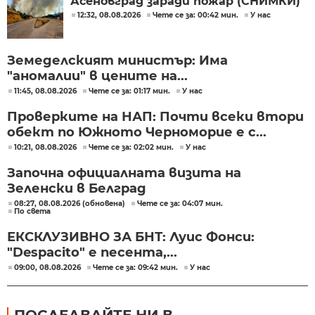
Асеновград заради пожар (СНИМКИ)
12:32, 08.08.2026
Чете се за: 00:42 мин.
У нас
Земеделският министър: Има
"аномалии" в цените на...
11:45, 08.08.2026
Чете се за: 01:17 мин.
У нас
Проверките на НАП: Почти всеки втори
обект по Южното Черноморие е с...
10:21, 08.08.2026
Чете се за: 02:02 мин.
У нас
Започна официалната визита на
Зеленски в Белград
08:27, 08.08.2026 (обновена)
Чете се за: 04:07 мин.
По света
ЕКСКЛУЗИВНО ЗА БНТ: Луис Фонси:
"Despacito" е песента,...
09:00, 08.08.2026
Чете се за: 09:42 мин.
У нас
ПОСЛЕДВАЙТЕ НИ В