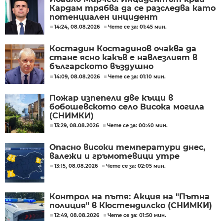
Кардам трябва да се разследва като
потенциален инцидент
14:24, 08.08.2026
Чете се за: 01:45 мин.
Костадин Костадинов очаква да
стане ясно какъв е навлезлият в
българското въздушно
пространство дрон
14:09, 08.08.2026
Чете се за: 01:10 мин.
Пожар изпепели две къщи в
бобошевското село Висока могила
(СНИМКИ)
13:29, 08.08.2026
Чете се за: 00:40 мин.
Опасно високи температури днес,
валежи и гръмотевици утре
13:15, 08.08.2026
Чете се за: 02:05 мин.
Контрол на пътя: Акция на "Пътна
полиция" в Кюстендилско (СНИМКИ)
12:49, 08.08.2026
Чете се за: 01:50 мин.