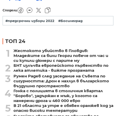
Сподели
#предсрочни избори 2022
#Босилеград
ТОП 24
1
Жестокото убийство в Пловдив:
Младежите са били Георги повече от час и
си купили дюнери с парите му
2
БНТ излъчва европейското първенство по
лека атлетика - вижте програмата
3
Румен Радев след заседание на Съвета по
сигурността: Дрон е нахлул в българското
въздушно пространство
4
Гонка с полицията в столичния квартал
"Борово", задържан е мъж, у когото са
намерени дрога и 460 000 евро
5
В 21 области за утре е обявен оранжев код за
опасно високи температури