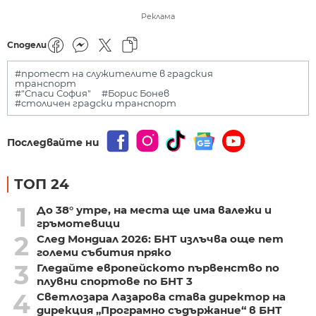
Реклама
Сподели
#протест на служителите в градския
транспорт
#"Спаси София"
#Борис Бонев
#столичен градски транспорт
Последвайте ни
ТОП 24
1
До 38° утре, на места ще има валежи и
гръмотевици
2
След Мондиал 2026: БНТ излъчва още пет
големи събития пряко
3
Гледайте европейското първенство по
плувни спортове по БНТ 3
4
Светлозара Лазарова става директор на
дирекция „Програмно съдържание“ в БНТ