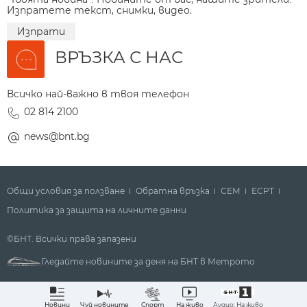
Изпратете текст, снимки, видео.
Изпрати
ВРЪЗКА С НАС
Всичко най-важно в твоя телефон
02 814 2100
news@bnt.bg
Общи условия за ползване
Обратна връзка
СЕМ
ECPT
Политика за защита на личните данни
©БНТ. Всички права запазени
Гледайте новините за деня на БНТ в Метрото
Аудио: На живо
Новини
Чуй новините
Спорт
На живо