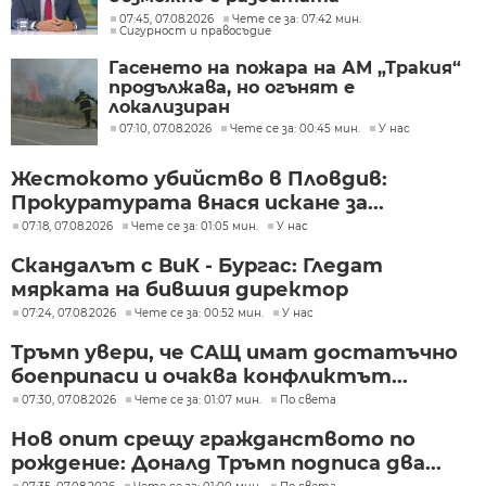
лаборатория да е единствената у
07:45, 07.08.2026
Чете се за: 07:42 мин.
Сигурност и правосъдие
нас
Гасенето на пожара на АМ „Тракия“
продължава, но огънят е
локализиран
07:10, 07.08.2026
Чете се за: 00:45 мин.
У нас
Жестокото убийство в Пловдив:
Прокуратурата внася искане за...
07:18, 07.08.2026
Чете се за: 01:05 мин.
У нас
Скандалът с ВиК - Бургас: Гледат
мярката на бившия директор
07:24, 07.08.2026
Чете се за: 00:52 мин.
У нас
Тръмп увери, че САЩ имат достатъчно
боеприпаси и очаква конфликтът...
07:30, 07.08.2026
Чете се за: 01:07 мин.
По света
Нов опит срещу гражданството по
рождение: Доналд Тръмп подписа два...