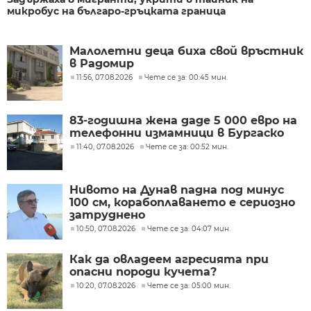
микробус на българо-гръцката граница
Малолетни деца биха свой връстник
в Радомир
11:56, 07.08.2026
Чете се за: 00:45 мин.
83-годишна жена даде 5 000 евро на
телефонни измамници в Бургаско
11:40, 07.08.2026
Чете се за: 00:52 мин.
Нивото на Дунав падна под минус
100 см, корабоплаването е сериозно
затруднено
10:50, 07.08.2026
Чете се за: 04:07 мин.
Как да овладеем агресията при
опасни породи кучета?
10:20, 07.08.2026
Чете се за: 05:00 мин.