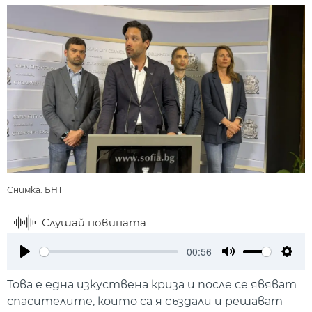
Снимка: БНТ
Слушай новината
-00:56
Play
Mute
Setti
Това е една изкуствена криза и после се явяват
спасителите, които са я създали и решават