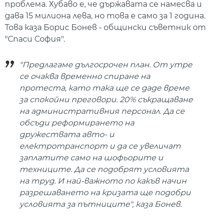
проблема. Хубаво е, че държавата се намесва и
дава 15 милиона лева, но това е само за 1 година.
Това каза Борис Бонев - общински съветник от
"Спаси София".
"Предлагаме дългосрочен план. От утре
се очаква временно спиране на
протеста, като така ще се даде време
за спокойни преговори. 20% съкращаване
на административния персонал. Да се
обсъди реформирането на
дружествата авто- и
електротранспорт и да се увеличат
заплатите само на шофьорите и
техниците. Да се подобрят условията
на труд. И най-важното по какъв начин
разрешаването на кризата ще подобри
условията за пътниците", каза Бонев.