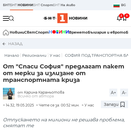
БНТ
БНТ
НОВИНИ
БНТ
Спорт
БНТ
На живо
BG
2
0
Новини
Свят
Спорт
Времето
България и еврото
Би
НАЗАД
Начало
Регионални
У нас
СОФИЯ ПОД ТРАНСПОРТНА БЛ
От "Спаси София" предлагат пакет
от мерки за излизане от
транспортната криза
Карина Караньотова
A+
A-
от
Всичко от автора
Запази
14:32, 19.05.2025
Чете се за: 00:52 мин.
У нас
Отпускането на милиони не решава проблема,
смятат те