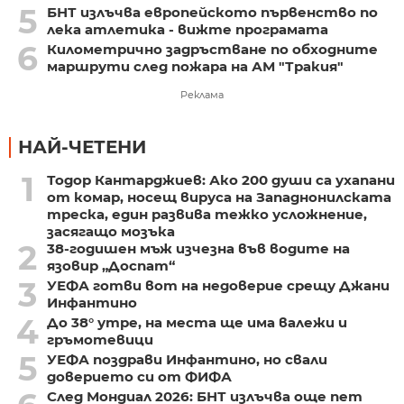
5
БНТ излъчва европейското първенство по
лека атлетика - вижте програмата
6
Километрично задръстване по обходните
маршрути след пожара на АМ "Тракия"
Реклама
НАЙ-ЧЕТЕНИ
1
Тодор Кантарджиев: Ако 200 души са ухапани
от комар, носещ вируса на Западнонилската
треска, един развива тежко усложнение,
засягащо мозъка
2
38-годишен мъж изчезна във водите на
язовир „Доспат“
3
УЕФА готви вот на недоверие срещу Джани
Инфантино
4
До 38° утре, на места ще има валежи и
гръмотевици
5
УЕФА поздрави Инфантино, но свали
доверието си от ФИФА
След Мондиал 2026: БНТ излъчва още пет