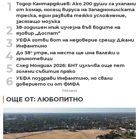
1
Тодор Кантарджиев: Ако 200 души са ухапани
от комар, носещ вируса на Западнонилската
треска, един развива тежко усложнение,
засягащо мозъка
2
38-годишен мъж изчезна във водите на
язовир „Доспат“
3
УЕФА готви вот на недоверие срещу Джани
Инфантино
4
До 38° утре, на места ще има валежи и
гръмотевици
5
След Мондиал 2026: БНТ излъчва още пет
големи събития пряко
6
УЕФА поздрави Инфантино, но свали
доверието си от ФИФА
Реклама
ОЩЕ ОТ: ЛЮБОПИТНО