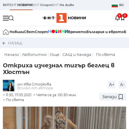
БНТ
БНТ
НОВИНИ
БНТ
Спорт
БНТ
На живо
BG
6
0
Новини
Свят
Спорт
Времето
България и еврото
Би
НАЗАД
Начало
Любопитно
Още
САЩ и Канада
По света
Откриха изчезнал тигър беглец в
Хюстън
Ива Стойкова
A+
A-
от
Всичко от автора
11:30, 17.05.2021
Чете се за: 00:30 мин.
Запази
По света