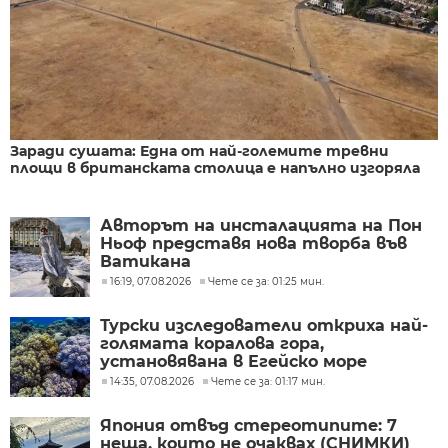
Заради сушата: Една от най-големите тревни
площи в британската столица е напълно изгоряла
Авторът на инсталацията на Пон
Ньоф представя нова творба във
Ватикана
16:19, 07.08.2026
Чете се за: 01:25 мин.
Турски изследователи откриха най-
голямата коралова гора,
установявана в Егейско море
14:35, 07.08.2026
Чете се за: 01:17 мин.
Япония отвъд стереотипите: 7
неща, които не очаквах (СНИМКИ)