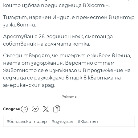
който избяга преди седмица в Хюстън.
Тигърът, наречен Индия, е преместен в център
за животни.
Арестуван е 26-годишен мъж, смятан за
собственик на голямата котка.
Съседи твърдят, че тигърът е живеел в къща,
наета от задържания. Вероятно оттам
животното се е измъкнало и в продължение на
седмица се разхождало в парк в квартала на
американския град.
Реклама
Сподели
#бенгалски тигър
#изчезнал
#Хюстън