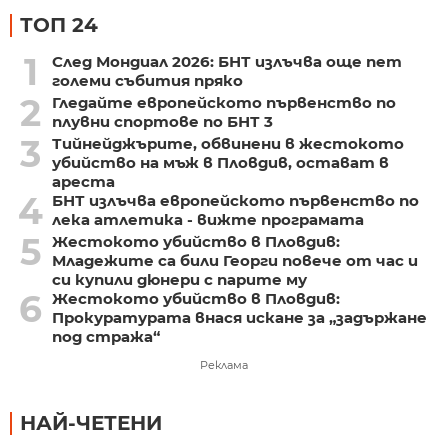
ТОП 24
1
След Мондиал 2026: БНТ излъчва още пет
големи събития пряко
2
Гледайте европейското първенство по
плувни спортове по БНТ 3
3
Тийнейджърите, обвинени в жестокото
убийство на мъж в Пловдив, остават в
ареста
4
БНТ излъчва европейското първенство по
лека атлетика - вижте програмата
5
Жестокото убийство в Пловдив:
Младежите са били Георги повече от час и
си купили дюнери с парите му
6
Жестокото убийство в Пловдив:
Прокуратурата внася искане за „задържане
под стража“
Реклама
НАЙ-ЧЕТЕНИ