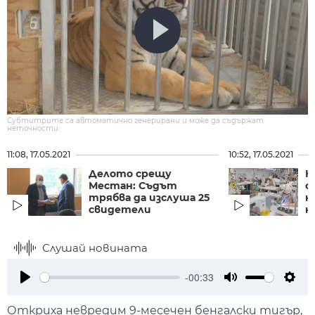
Субтитрите са автоматично генерирани и може да съдържат
неточности.
11:08, 17.05.2021
10:52, 17.05.2021
Делото срещу
К
Местан: Съдът
с
трябва да изслуша 25
н
свидетели
н
Слушай новината
-00:33
Play
Mute
Setti
Откриха невредим 9-месечен бенгалски тигър,