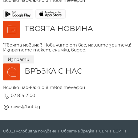
Всичко най-важно в твоя телефон
ТВОЯТА НОВИНА
"Твоята новина"! Новините от вас, нашите зрители!
Изпратете текст, снимки, видео.
Изпрати
ВРЪЗКА С НАС
Всичко най-важно в твоя телефон
02 814 2100
news@bnt.bg
Общи условия за ползване
Обратна връзка
СЕМ
ECPT