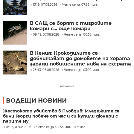
13:19, 07.08.2026
Чете се за: 07:32 мин.
В САЩ се борят с тигровите
комари с... още комари
09:49, 07.08.2026
Чете се за: 00:52 мин.
В Кения: Крокодилите се
доближават до домовете на хората
заради повишените нива на езерата
23:43, 06.08.2026
Чете се за: 03:20 мин.
Реклама
ВОДЕЩИ НОВИНИ
Жестокото убийство в Пловдив: Младежите са
били Георги повече от час и си купили дюнери с
парите му
18:08, 07.08.2026
Чете се за: 04:55 мин.
У нас