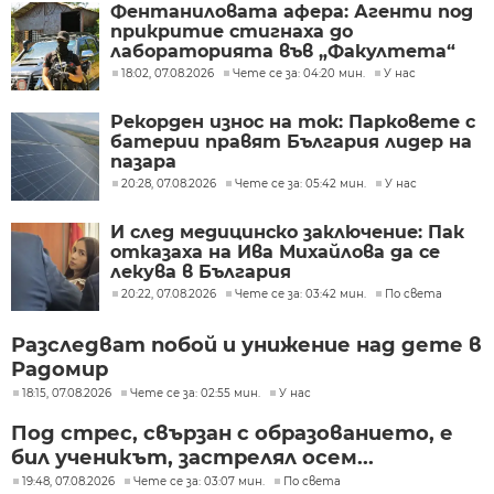
Фентаниловата афера: Агенти под
прикритие стигнаха до
лабораторията във „Факултета“
18:02, 07.08.2026
Чете се за: 04:20 мин.
У нас
Рекорден износ на ток: Парковете с
батерии правят България лидер на
пазара
20:28, 07.08.2026
Чете се за: 05:42 мин.
У нас
И след медицинско заключение: Пак
отказаха на Ива Михайлова да се
лекува в България
20:22, 07.08.2026
Чете се за: 03:42 мин.
По света
Разследват побой и унижение над дете в
Радомир
18:15, 07.08.2026
Чете се за: 02:55 мин.
У нас
Под стрес, свързан с образованието, е
бил ученикът, застрелял осем...
19:48, 07.08.2026
Чете се за: 03:07 мин.
По света