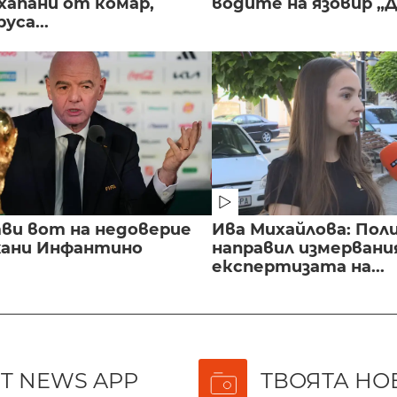
хапани от комар,
водите на язовир „
уса...
ви вот на недоверие
Ива Михайлова: Пол
ани Инфантино
направил измервани
експертизата на...
T NEWS APP
ТВОЯТА НО