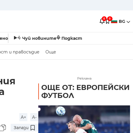
0
0
BG
ено
Чуй новините
Подкаст
ост и правосъдие
Още
ния
Реклама
ОЩЕ ОТ: ЕВРОПЕЙСКИ
а
ФУТБОЛ
A+
A-
Запази