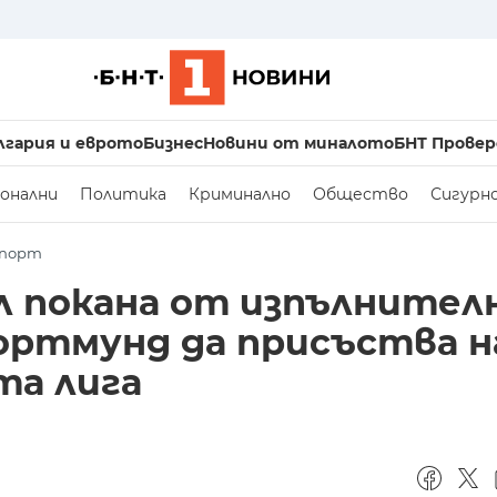
лгария и еврото
Бизнес
Новини от миналото
БНТ Провер
онални
Политика
Криминално
Общество
Сигурн
порт
 покана от изпълнител
ортмунд да присъства н
та лига