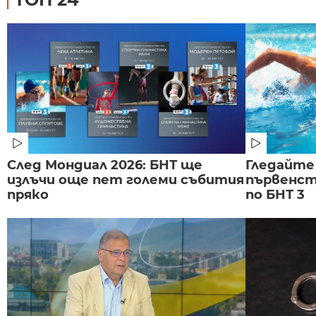
След Мондиал 2026: БНТ ще
Гледайте
излъчи още пет големи събития
първенст
пряко
по БНТ 3