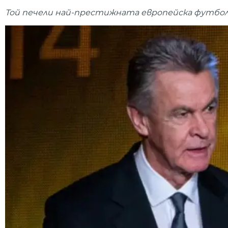
Той печели най-престижната европейска футболна