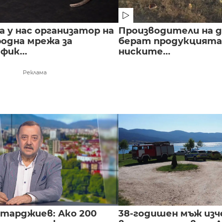
 у нас организатор на
Производители на д
одна мрежа за
берат продукцията 
ик...
ниските...
Реклама
нтарджиев: Ако 200
38-годишен мъж изч