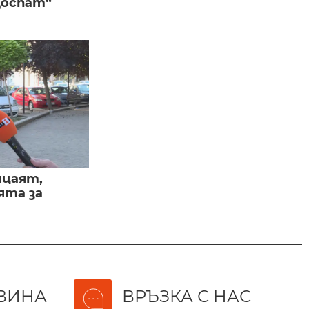
Доспат“
ицаят,
ята за
ВИНА
ВРЪЗКА С НАС