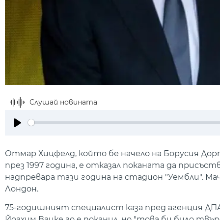
Слушай новината
Play
Отмар Хицфелд, който бе начело на Борусия До
през 1997 година, е отказал поканата да присъс
надпревара тази година на стадион "Уембли". М
Лондон.
75-годишният специалист каза пред агенция ДПА
Йоахим Вацке го е поканил, но "това би било твър