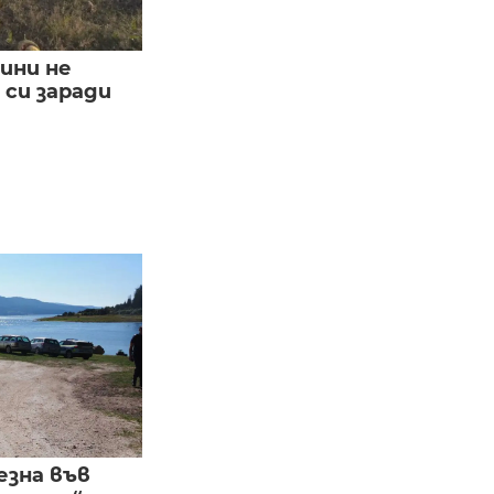
ини не
си заради
езна във