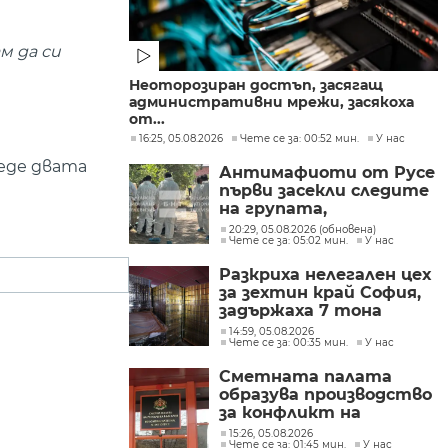
м да си
Неоторозиран достъп, засягащ
административни мрежи, засякоха
от...
16:25, 05.08.2026
Чете се за: 00:52 мин.
У нас
веде двата
Антимафиоти от Русе
първи засекли следите
на групата,
произвеждала
20:29, 05.08.2026 (обновена)
Чете се за: 05:02 мин.
У нас
фентанил в София
Разкриха нелегален цех
за зехтин край София,
задържаха 7 тона
продукт без марка
14:59, 05.08.2026
Чете се за: 00:35 мин.
У нас
Сметната палата
образува производство
за конфликт на
интереси при Делян
15:26, 05.08.2026
Чете се за: 01:45 мин.
У нас