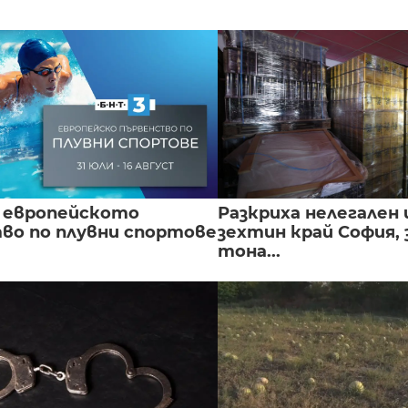
 европейското
Разкриха нелегален 
во по плувни спортове
зехтин край София, 
тона...