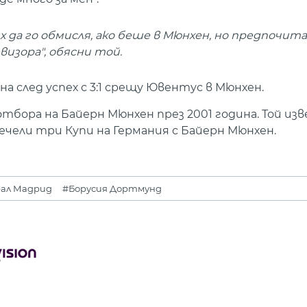
 да го обмисля, ако беше в Мюнхен, но предпочита
визора", обясни той.
а след успех с 3:1 срещу Ювентус в Мюнхен.
тбора на Байерн Мюнхен през 2001 година. Той из
чели три Купи на Германия с Байерн Мюнхен.
еал Мадрид
#Борусия Дортмунд