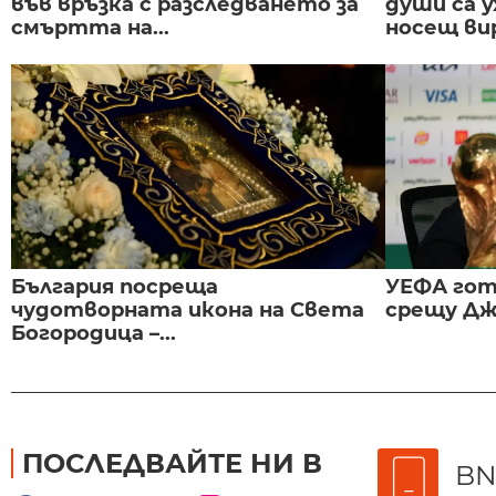
във връзка с разследването за
души са у
смъртта на...
носещ вир
България посреща
УЕФА гот
чудотворната икона на Света
срещу Дж
Богородица –...
ПОСЛЕДВАЙТЕ НИ В
BN