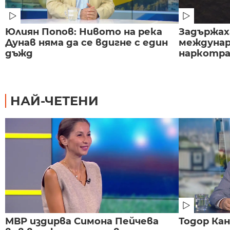
Юлиян Попов: Нивото на река
Задържаха
Дунав няма да се вдигне с един
междунар
дъжд
наркотраф
НАЙ-ЧЕТЕНИ
МВР издирва Симона Пейчева
Тодор Ка