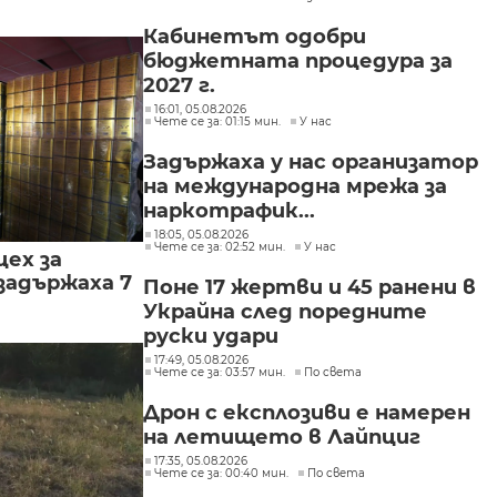
Пеевски
Кабинетът одобри
бюджетната процедура за
2027 г.
16:01, 05.08.2026
Чете се за: 01:15 мин.
У нас
Задържаха у нас организатор
на международна мрежа за
наркотрафик...
18:05, 05.08.2026
Чете се за: 02:52 мин.
У нас
цех за
задържаха 7
Поне 17 жертви и 45 ранени в
Украйна след поредните
руски удари
17:49, 05.08.2026
Чете се за: 03:57 мин.
По света
Дрон с експлозиви е намерен
на летището в Лайпциг
17:35, 05.08.2026
Чете се за: 00:40 мин.
По света