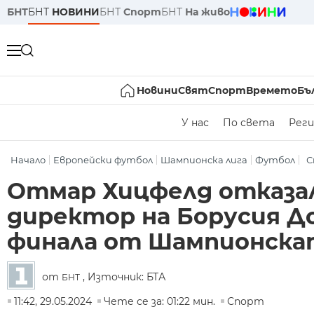
БНТ
БНТ
НОВИНИ
БНТ
Спорт
БНТ
На живо
Новини
Свят
Спорт
Времето
Бъ
У нас
По света
Реги
Начало
Европейски футбол
Шампионска лига
Футбол
С
Отмар Хицфелд отказал
директор на Борусия Д
финала от Шампионска
от
, Източник: БТА
БНТ
11:42, 29.05.2024
Чете се за: 01:22 мин.
Спорт