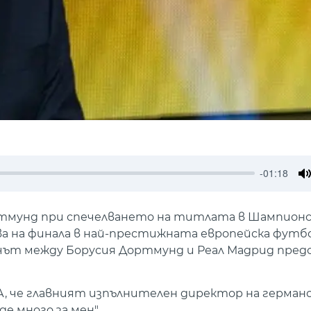
-01:18
M
ртмунд при спечелването на титлата в Шампионс
тва на финала в най-престижната европейска футб
ачът между Борусия Дортмунд и Реал Мадрид предс
, че главният изпълнителен директор на германск
де много за мен".