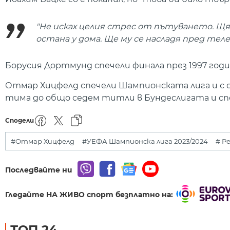
"Не исках целия стрес от пътуването. Щях
остана у дома. Ще му се насладя пред теле
Борусия Дортмунд спечели финала през 1997 годин
Отмар Хицфелд спечели Шампионската лига и с о
тима до общо седем титли в Бундеслигата и спе
Сподели
#Отмар Хицфелд
#УЕФА Шампионска лига 2023/2024
# Р
Последвайте ни
Гледайте НА ЖИВО спорт безплатно на:
ТОП 24