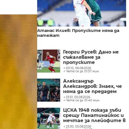
Атанас Илиев: Пропуските няма да
натежат
Георги Русев: Дано не
съжаляваме за
пропуските
00:10, 06.08.2026
Чете се за: 01:57 мин.
Александър
Александров: Знаех, че
няма да се предадем
23:51, 05.08.2026
Чете се за: 01:40 мин.
ЦСКА 1948 показа зъби
срещу Панатинайкос и
мечтае за плейофите в
Лигата на
23:30, 05.08.2026