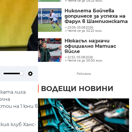
Чете се за: 04:25 мин.
конференциите
Николета Бойчева
допринесе за успеха на
Фарул в Шампионската
лига
23:09, 05.08.2026
Чете се за: 02:22 мин.
Нюкасъл назначи
официално Матиас
Яйсле
22:52, 05.08.2026
Чете се за: 00:50 мин.
Реклама
ute
Settings
ВОДЕЩИ НОВИНИ
ката лига
олна
тои на 1 юни в
ия клуб Ханс-