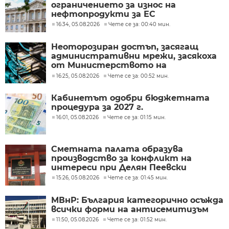
ограничението за износ на
нефтопродукти за ЕС
16:34, 05.08.2026
Чете се за: 00:40 мин.
Неоторозиран достъп, засягащ
административни мрежи, засякоха
от Министерството на
иновациите
16:25, 05.08.2026
Чете се за: 00:52 мин.
Кабинетът одобри бюджетната
процедура за 2027 г.
16:01, 05.08.2026
Чете се за: 01:15 мин.
Сметната палата образува
производство за конфликт на
интереси при Делян Пеевски
15:26, 05.08.2026
Чете се за: 01:45 мин.
МВнР: България категорично осъжда
всички форми на антисемитизъм
11:50, 05.08.2026
Чете се за: 01:52 мин.