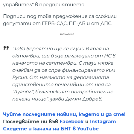
управител" в предприятието.
Подписи под това предложение са сложили
депутати от ГЕРБ-СДС, ПП-ДБ и от ДПС.
Реклама
"Това вероятно ще се случи в края на
октомври, ще бъде разгледано от НС в
началото на септември. С тази мярка
очаквам да се спре финансирането към
Русия. От началото на дерогацията
единствените печеливши от нея са
"Лукойл", българският потребител не
печели нищо", заяви Делян Добрев.
Чуйте последните новини, където и да сте!
Последвайте ни във
Facebook
и
Instagram
Следете и канала на БНТ в YouTube