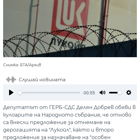
Снимка: БТА/Архив
Слушай новината
-00:55
Play
Mute
Setti
Депутатът от ГЕРБ-СДС Делян Добрев обяви в
кулоарите на Народното събрание, че отново
са внесли предложение за отнемане на
дерогацията на "Лукойл", както и второ
предложение за назначаване на "особен