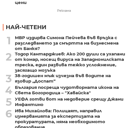
цени
Реклама
НАЙ-ЧЕТЕНИ
1
МВР издирва Симона Пейчева във връзка с
разследването за смъртта на бизнесмена
от Банкя?
2
Тодор Кантарджиев: Ако 200 души са ухапани
от комар, носещ вируса на Западнонилската
треска, един развива тежко усложнение,
засягащо мозъка
3
38-годишен мъж изчезна във водите на
язовир „Доспат“
4
България посреща чудотворната икона на
Света Богородица – "Хавайска"
5
УЕФА готви вот на недоверие срещу Джани
Инфантино
6
Ива Михайлова: Полицаят, направил
измерванията за експертизата на
прокуратурата, няма необходимото
образование