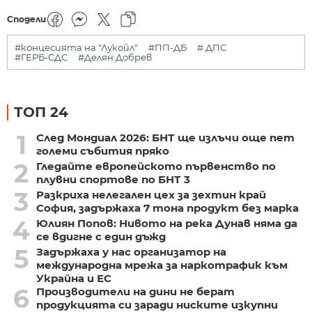
Сподели
#концесията на "Лукойл"
#ПП-ДБ
# ДПС
#ГЕРБ-СДС
#Делян Добрев
ТОП 24
1
След Мондиал 2026: БНТ ще излъчи още пет
големи събития пряко
2
Гледайте европейското първенство по
плувни спортове по БНТ 3
3
Разкриха нелегален цех за зехтин край
София, задържаха 7 тона продукт без марка
4
Юлиян Попов: Нивото на река Дунав няма да
се вдигне с един дъжд
5
Задържаха у нас организатор на
международна мрежа за наркотрафик към
Украйна и ЕС
6
Производители на дини не берат
продукцията си заради ниските изкупни