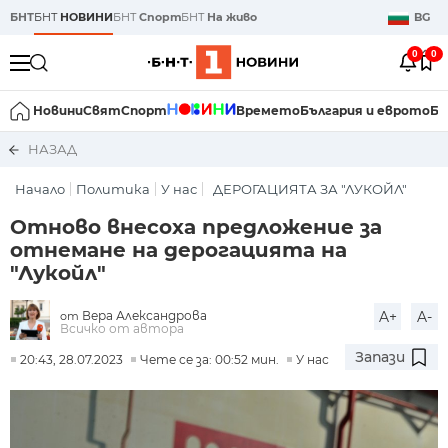
БНТ
БНТ
НОВИНИ
БНТ
Спорт
БНТ
На живо
BG
0
0
Новини
Свят
Спорт
Времето
България и еврото
Би
НАЗАД
Начало
Политика
У нас
ДЕРОГАЦИЯТА ЗА "ЛУКОЙЛ"
Отново внесоха предложение за
отнемане на дерогацията на
"Лукойл"
Вера Александрова
A+
A-
от
Всичко от автора
Запази
20:43, 28.07.2023
Чете се за: 00:52 мин.
У нас