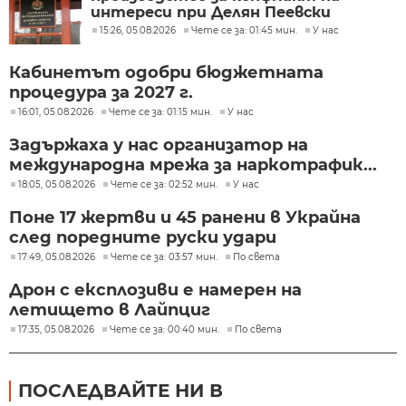
интереси при Делян Пеевски
15:26, 05.08.2026
Чете се за: 01:45 мин.
У нас
Кабинетът одобри бюджетната
процедура за 2027 г.
16:01, 05.08.2026
Чете се за: 01:15 мин.
У нас
Задържаха у нас организатор на
международна мрежа за наркотрафик...
18:05, 05.08.2026
Чете се за: 02:52 мин.
У нас
Поне 17 жертви и 45 ранени в Украйна
след поредните руски удари
17:49, 05.08.2026
Чете се за: 03:57 мин.
По света
Дрон с експлозиви е намерен на
летището в Лайпциг
17:35, 05.08.2026
Чете се за: 00:40 мин.
По света
ПОСЛЕДВАЙТЕ НИ В