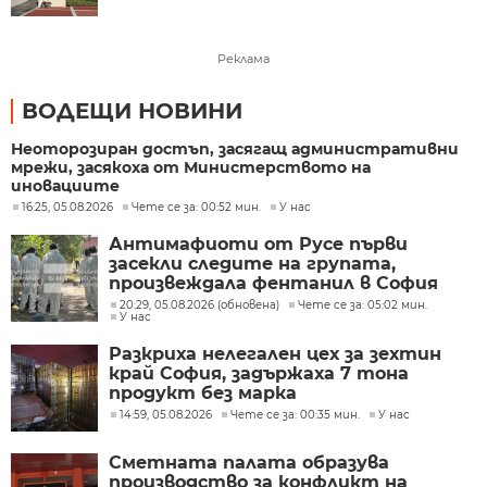
Реклама
ВОДЕЩИ НОВИНИ
Неоторозиран достъп, засягащ административни
мрежи, засякоха от Министерството на
иновациите
16:25, 05.08.2026
Чете се за: 00:52 мин.
У нас
Антимафиоти от Русе първи
засекли следите на групата,
произвеждала фентанил в София
20:29, 05.08.2026 (обновена)
Чете се за: 05:02 мин.
У нас
Разкриха нелегален цех за зехтин
край София, задържаха 7 тона
продукт без марка
14:59, 05.08.2026
Чете се за: 00:35 мин.
У нас
Сметната палата образува
производство за конфликт на