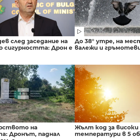
ев след заседание на
До 38° утре, на мес
о сигурността: Дрон е
валежи и гръмотев
рството на
Жълт код за високи
а: Дронът, паднал
температури в 5 о