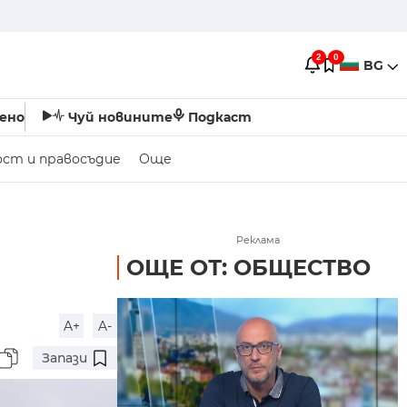
2
0
BG
ено
Чуй новините
Подкаст
ост и правосъдие
Още
Реклама
ОЩЕ ОТ: ОБЩЕСТВО
A+
A-
Запази