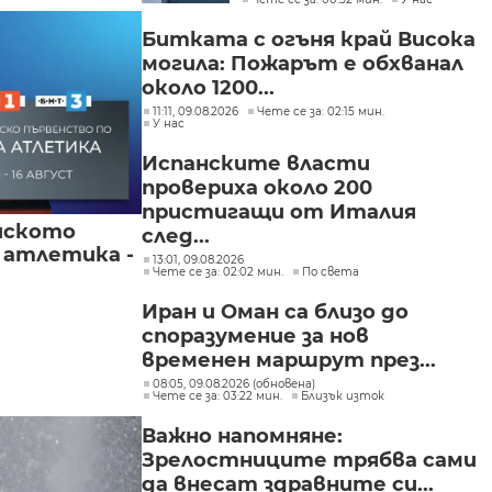
Битката с огъня край Висока
могила: Пожарът е обхванал
около 1200...
11:11, 09.08.2026
Чете се за: 02:15 мин.
У нас
Испанските власти
провериха около 200
пристигащи от Италия
йското
след...
 атлетика -
13:01, 09.08.2026
Чете се за: 02:02 мин.
По света
Иран и Оман са близо до
споразумение за нов
временен маршрут през...
08:05, 09.08.2026 (обновена)
Чете се за: 03:22 мин.
Близък изток
Важно напомняне:
Зрелостниците трябва сами
да внесат здравните си...