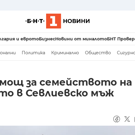
лгария и еврото
Бизнес
Новини от миналото
БНТ Провер
онални
Политика
Криминално
Общество
Сигурн
мощ за семейството на
то в Севлиевско мъж