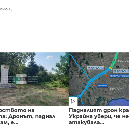
помощ
рството на
Падналият дрон кра
а: Дронът, паднал
Украйна увери, че не
м, е...
атакувала...