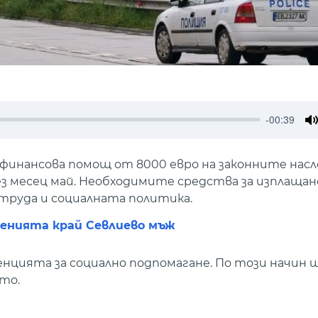
-00:39
M
инансова помощ от 8000 евро на законните насл
ез месец май. Необходимите средства за изплащан
руда и социалната политика.
ненията край Севлиево мъж
цията за социално подпомагане. По този начин щ
то.