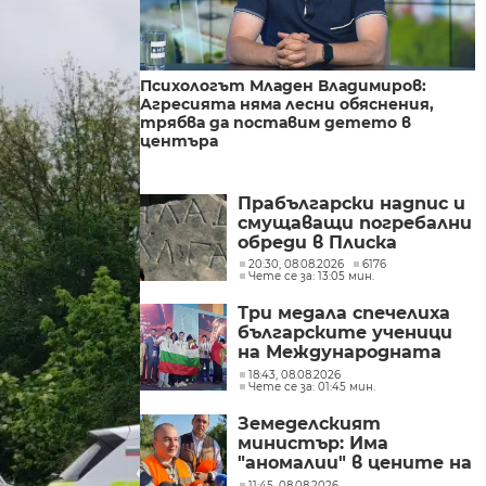
Психологът Младен Владимиров:
Агресията няма лесни обяснения,
трябва да поставим детето в
центъра
Прабългарски надпис и
смущаващи погребални
обреди в Плиска
20:30, 08.08.2026
6176
Чете се за: 13:05 мин.
Три медала спечелиха
българските ученици
на Международната
олимпиада по
18:43, 08.08.2026
Чете се за: 01:45 мин.
изкуствен интелект в
Казахстан
Земеделският
министър: Има
"аномалии" в цените на
вносните плодове и
11:45, 08.08.2026