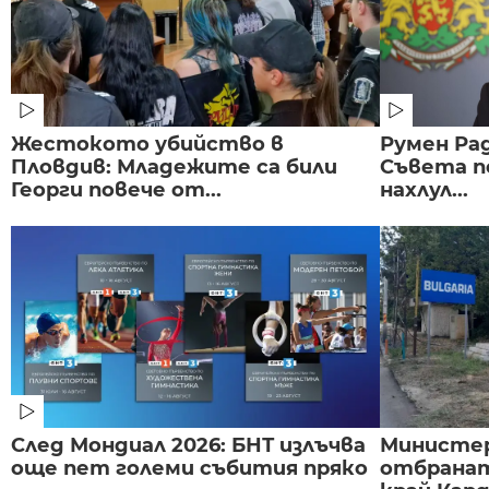
Жестокото убийство в
Румен Рад
Пловдив: Младежите са били
Съвета п
Георги повече от...
нахлул...
След Мондиал 2026: БНТ излъчва
Министе
още пет големи събития пряко
отбранат