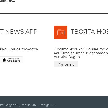
м, е...
T NEWS APP
ТВОЯТА НО
ажно в твоя телефон
"Твоята новина"! Новините о
нашите зрители! Изпрате
снимки, видео.
Изпрати
тика за защита на личните данни