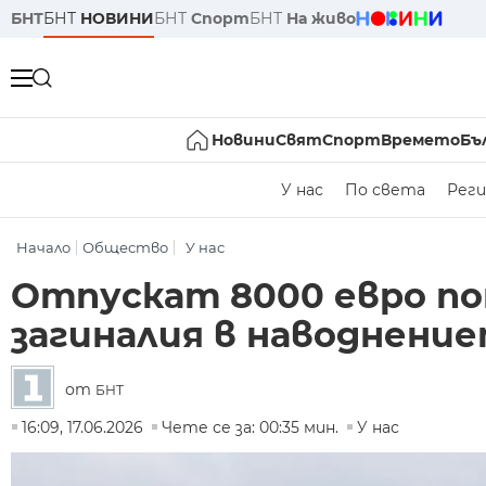
БНТ
БНТ
НОВИНИ
БНТ
Спорт
БНТ
На живо
Новини
Свят
Спорт
Времето
Бъ
У нас
По света
Реги
Начало
Общество
У нас
Отпускат 8000 евро по
загиналия в наводнение
от
БНТ
16:09, 17.06.2026
Чете се за: 00:35 мин.
У нас