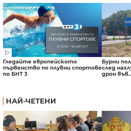
Гледайте европейското
Бурни по
първенство по плувни спортове
след нах
по БНТ 3
дрон във..
НАЙ-ЧЕТЕНИ