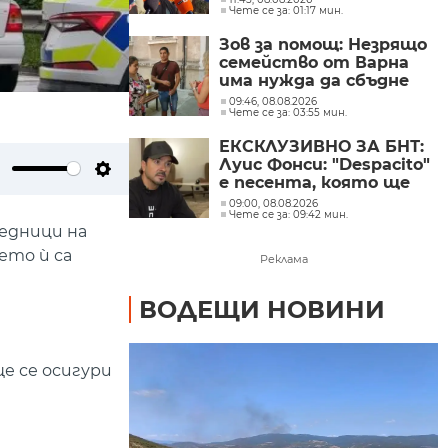
Чете се за: 01:17 мин.
зеленчуци
Зов за помощ: Незрящо
семейство от Варна
има нужда да сбъдне
една мечта
09:46, 08.08.2026
Чете се за: 03:55 мин.
ЕКСКЛУЗИВНО ЗА БНТ:
Луис Фонси: "Despacito"
е песента, която ще
ute
Settings
изпълнявам до края на
09:00, 08.08.2026
Чете се за: 09:42 мин.
живота си
едници на
ето ѝ са
Реклама
ВОДЕЩИ НОВИНИ
е се осигури