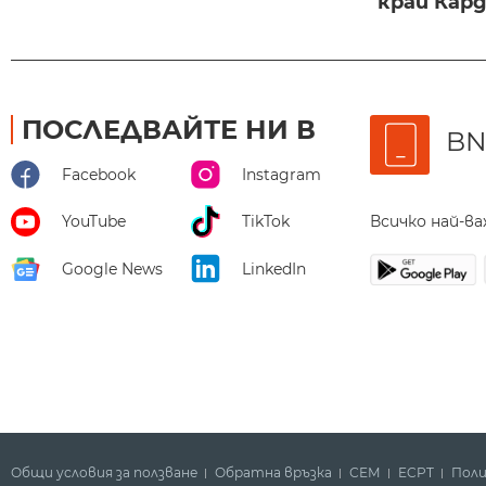
край Карда
ПОСЛЕДВАЙТЕ НИ В
BN
Facebook
Instagram
Всичко най-в
YouTube
TikTok
Google News
LinkedIn
Общи условия за ползване
Обратна връзка
СЕМ
ECPT
Поли