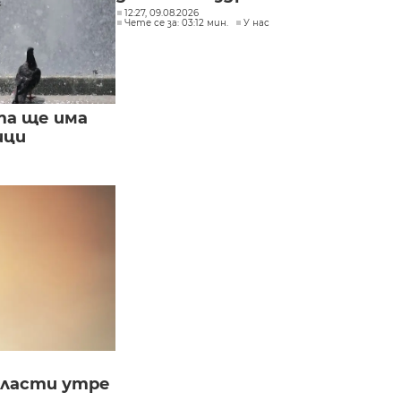
12:27, 09.08.2026
Чете се за: 03:12 мин.
У нас
та ще има
ици
бласти утре