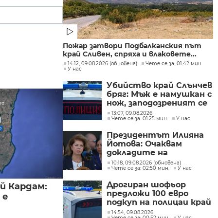
Пожар затвори Подбалканския път
край Сливен, спряха и влаковете...
14:12, 09.08.2026 (обновена)
Чете се за: 01:42 мин.
У нас
Убийство край Слънчев
бряг: Мъж е намушкан с
нож, заподозреният се
опитал да избяга
13:07, 09.08.2026
Чете се за: 01:25 мин.
У нас
Президентът Илияна
Йотова: Очаквам
докладите на
службите какъв е
10:18, 09.08.2026 (обновена)
Чете се за: 02:50 мин.
У нас
дронът и каква е била
неговата роля
Дрогиран шофьор
й Кардам:
предложи 100 евро
 е
подкуп на полицаи край
Поморие
14:54, 09.08.2026
Чете се за: 00:52 мин.
У нас