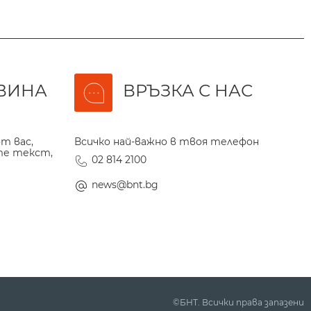
ВИНА
ВРЪЗКА С НАС
т вас,
Всичко най-важно в твоя телефон
те текст,
02 814 2100
news@bnt.bg
©БНТ. Всички права запазени