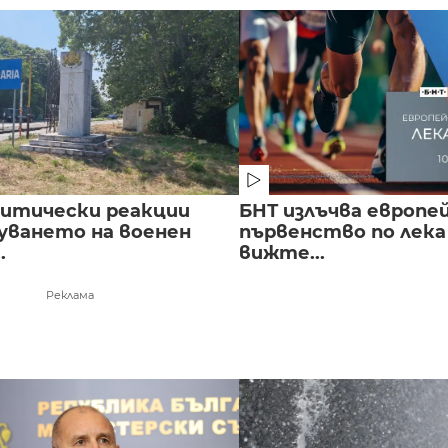
литически реакции
БНТ излъчва европе
луването на военен
първенство по лека
.
вижте...
Реклама