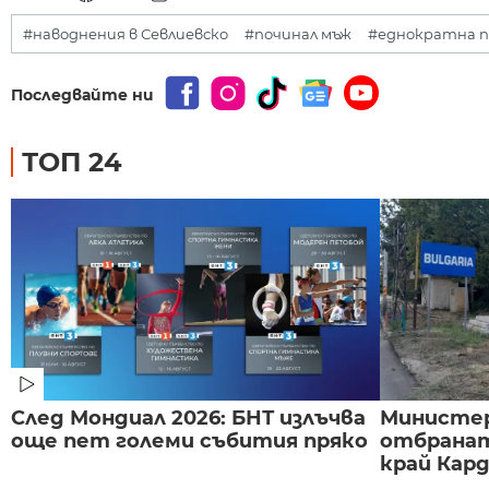
#наводнения в Севлиевско
#починал мъж
#еднократна 
Последвайте ни
ТОП 24
След Мондиал 2026: БНТ излъчва
Министе
още пет големи събития пряко
отбранат
край Карда