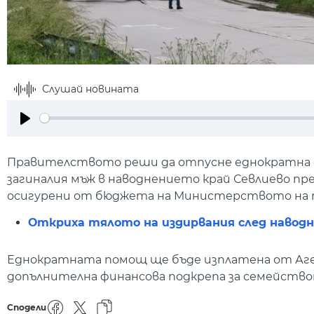
Слушай новината
Play
Правителството реши да отпусне еднократна ф
загиналия мъж в наводнението край Севлиево пр
осигурени от бюджета на Министерството на т
Откриха тялото на издирвания след навод
Еднократната помощ ще бъде изплатена от Аген
допълнителна финансова подкрепа за семейство
Сподели