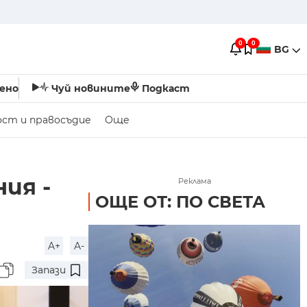
0
0
BG
ено
Чуй новините
Подкаст
ост и правосъдие
Още
ия -
Реклама
ОЩЕ ОТ: ПО СВЕТА
A+
A-
Запази