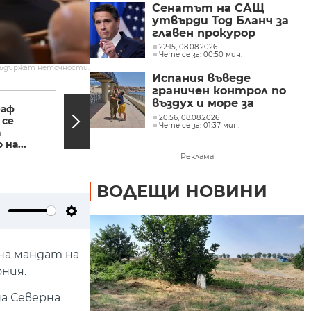
Сенатът на САЩ
утвърди Тод Бланч за
главен прокурор
22:15, 08.08.2026
Чете се за: 00:50 мин.
съдържат неточности.
Испания въведе
граничен контрол по
12:16, 24.06.2022
11:29,
въздух и море за
раф
Започна кампания по
идващите от Италия
20:56, 08.08.2026
 се
премахването на
Чете се за: 01:37 мин.
а
стари коли в
на...
Благоевград
Реклама
ВОДЕЩИ НОВИНИ
ute
Settings
на мандат на
ния.
на Северна