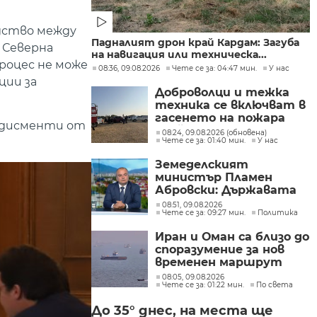
едство между
Падналият дрон край Кардам: Загуба
 Северна
на навигация или техническа...
процес не може
08:36, 09.08.2026
Чете се за: 04:47 мин.
У нас
ции за
Доброволци и тежка
техника се включват в
гасенето на пожара
лодисменти от
край бобошевското
08:24, 09.08.2026 (обновена)
Чете се за: 01:40 мин.
У нас
село Висока могила
Земеделският
министър Пламен
Абровски: Държавата
трябва да засили
08:51, 09.08.2026
Чете се за: 09:27 мин.
Политика
контрола върху вноса
от трети страни
Иран и Оман са близо до
споразумение за нов
временен маршрут
през Ормузкия проток
08:05, 09.08.2026
Чете се за: 01:22 мин.
По света
До 35° днес, на места ще