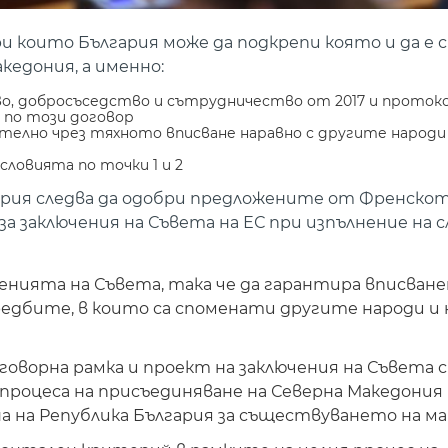
 които България може да подкрепи която и да е 
кедония, а именно:
во, добросъседство и сътрудничество от 2017 и прото
 по този договор
телно чрез тяхното вписване наравно с другите народи
словията по точки 1 и 2
ария следва да одобри предложените от Френско
за заключения на Съвета на ЕС при изпълнение на 
енията на Съвета, така че да гарантира вписван
едбите, в които са споменати другите народи и 
оворна рамка и проект на заключения на Съвета с 
роцеса на присъединяване на Северна Македония 
а на Република България за съществуването на ма