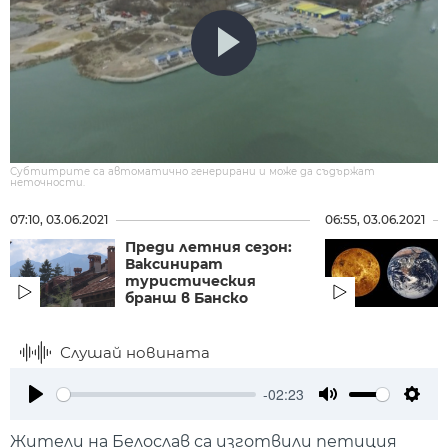
Субтитрите са автоматично генерирани и може да съдържат
неточности.
07:10, 03.06.2021
06:55, 03.06.2021
Преди летния сезон:
Ваксинират
туристическия
бранш в Банско
Слушай новината
-02:23
Play
Mute
Setti
Жители на Белослав са изготвили петиция