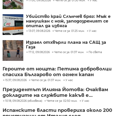
17:00, 09.08.2026
Чете се за: 01:30 мин.
У нас
Убийство край Слънчев бряг: Мъж е
намушкан с нож, заподозреният се
опитал да избяга
13:07, 09.08.2026
Чете се за: 01:25 мин.
У нас
Израел отхвърли плана на САЩ за
Газа
17:12, 09.08.2026
Чете се за: 01:37 мин.
По света
Героите от нощта: Петима доброволци
спасиха Българово от огнен капан
15:37, 09.08.2026
Чете се за: 01:37 мин.
У нас
Президентът Илияна Йотова: Очаквам
докладите на службите какъв е...
10:18, 09.08.2026 (обновена)
Чете се за: 02:50 мин.
У нас
Испанските власти провериха около 200
пристигащи от Италия след...