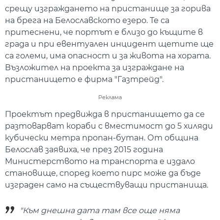
срещу изграждането на пристанище за горива
на брега на Белославското езеро. Те са
притеснени, че портът е близо до къщите в
града и при евентуален инцидент щетите ще
са големи, има опасност и за живота на хората.
Възложител на проекта за изграждане на
пристанището е фирма "Газтрейд".
Реклама
Проектът предвижда в пристанището да се
разтоварват кораби с вместимост до 5 хиляди
кубически метра пропан-бутан. От община
Белослав заявиха, че през 2015 година
Министерството на транспорта е издало
становище, според което пирс може да бъде
изграден само на съществуващи пристанища.
"Към днешна дата там все още няма