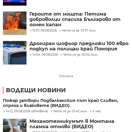
Героите от нощта: Петима
доброволци спасиха Българово от
огнен капан
15:37, 09.08.2026
Чете се за: 01:37 мин.
Дрогиран шофьор предложи 100 евро
подкуп на полицаи край Поморие
14:54, 09.08.2026
Чете се за: 00:52 мин.
Реклама
ВОДЕЩИ НОВИНИ
Пожар затвори Подбалканския път край Сливен,
спряха и влаковете (ВИДЕО)
14:12, 09.08.2026 (обновена)
Чете се за: 01:42 мин.
У нас
Механотехникумът в Монтана
пламна отново (ВИДЕО)