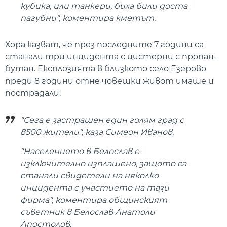
кубика, или танкери, биха били доста
пагубни", коментира кметът.
Хора казват, че през последните 7 години са
станали три инцидента с цистерни с пропан-
бутан. Експлозията в близкото село Езерово
преди 8 години отне човешки живот имаше и
пострадали.
"Сега е застрашен един голям град с
8500 жители", каза Симеон Иванов.
"Населението в Белослав е
изключително изплашено, защото са
станали свидетели на няколко
инцидента с участието на тази
фирма", коментира общинският
съветник в Белослав Анатоли
Апостолов.