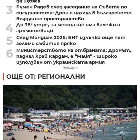
да избяга
3
Румен Радев след заседание на Съвета по
сигурността: Дрон е нахлул в българското
въздушно пространство
4
До 38° утре, на места ще има валежи и
гръмотевици
5
След Мондиал 2026: БНТ излъчва още пет
големи събития пряко
6
Министерството на отбраната: Дронът,
паднал край Кардам, е “Майя” - широко
използван от украинската армия
Реклама
ОЩЕ ОТ: РЕГИОНАЛНИ