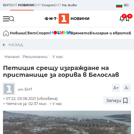
БНТ
БНТ
НОВИНИ
БНТ
Спорт
БНТ
На живо
BG
2
0
Новини
Свят
Спорт
Времето
България и еврото
Би
НАЗАД
Начало
Регионални
У нас
Петиция срещу изграждане на
пристанище за горива в Белослав
A+
A-
БНТ
от
07:22, 03.06.2021 (обновена)
Запази
Чете се за: 02:37 мин.
У нас