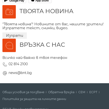
ТВОЯТА НОВИНА
"Твоята новина"! Новините от вас, нашите зрители!
Изпратете текст, снимки, видео.
Изпрати
ВРЪЗКА С НАС
Всичко най-важно в твоя телефон
02 814 2100
news@bnt.bg
Общи условия за ползване
Обратна връзка
СЕМ
ECPT
Политика за защита на личните данни