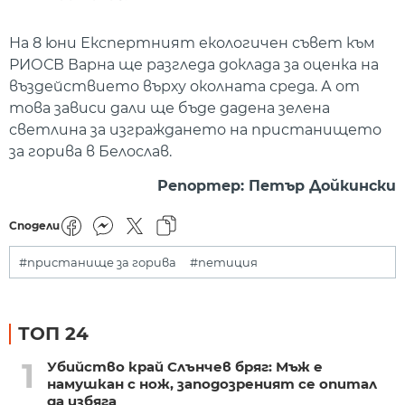
На 8 юни Експертният екологичен съвет към
РИОСВ Варна ще разгледа доклада за оценка на
въздействието върху околната среда. А от
това зависи дали ще бъде дадена зелена
светлина за изграждането на пристанището
за горива в Белослав.
Репортер: Петър Дойкински
Сподели
#пристанище за горива
#петиция
ТОП 24
1
Убийство край Слънчев бряг: Мъж е
намушкан с нож, заподозреният се опитал
да избяга