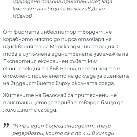
изградено такова пристанище", каза
кметът на община Белослав Деян
Иванов.
От фирмата инвеститор твърдят, че
корабното място до пирса отговаря на
изискванията на Морска администрация. С
това е изпълнена единствената забележка на
Експертния екологичен съвет към
екоинспекцията във Варна, поради която е
отложено приемането на доклада за оценката
на въздействието върху околната среда.
Жителите на Белослав са притеснени, че
пристанището за горива е твърде близо до
жилищните сгради.
"И при един бъдещ инцидент... тези
резервоари, които са с по 4 и 8 хиляди