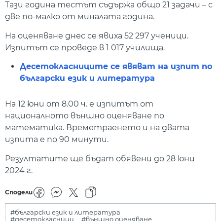
Тази година тестът съдържа общо 21 задачи – с
две по-малко от миналата година.
На оценяване днес се явиха 52 297 ученици.
Изпитът се проведе в 1 017 училища.
Десетокласниците се явяват на изпит по
български език и литература
На 12 юни от 8.00 ч. е изпитът от
националното външно оценяване по
математика. Времетраенето и на двата
изпита е по 90 минути.
Резултатите ще бъдат обявени до 28 юни
2024 г.
Сподели
#български език и литература
#десетокласници
#външно оценяване