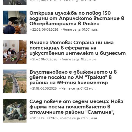
22:13, 06.08.2026
Чете се за: 01:25 мин.
Откриха изложба по повод 150
години от Априлското въстание в
Обсерваторията в Рожен
22:06, 06.08.2026
Чете се за: 01:07 мин.
Илияна Йотова: Страна ни има
потенциал в сферата на
изкуствения интелект и бизнесът
забелязва тези перспективи
21:47, 06.08.2026
Чете се за: 01:25 мин.
Възстановено е движението и в
двете посоки по АМ "Тракия" в
района на 69-тия километър
21:18, 06.08.2026
Чете се за: 01:02 мин.
След повече от седем месеца: Нова
фирма поема почистването в
столичните райони "Слатина",
"Подуяне" и "Изгрев"
20:31, 06.08.2026
Чете се за: 02:30 мин.