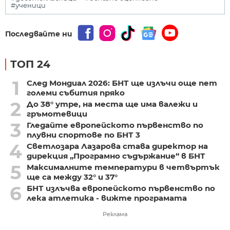
#ученици
Последвайте ни
ТОП 24
1
След Мондиал 2026: БНТ ще излъчи още пет
големи събития пряко
2
До 38° утре, на места ще има валежи и
гръмотевици
3
Гледайте европейското първенство по
плувни спортове по БНТ 3
4
Светлозара Лазарова става директор на
дирекция „Програмно съдържание“ в БНТ
5
Максималните температури в четвъртък
ще са между 32° и 37°
6
БНТ излъчва европейското първенство по
лека атлетика - вижте програмата
Реклама