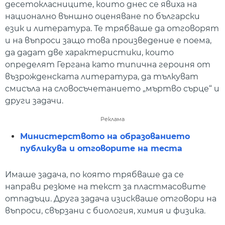
десетокласниците, които днес се явиха на
национално външно оценяване по български
език и литература. Те трябваше да отговорят
и на въпроси защо това произведение е поема,
да дадат две характеристики, които
определят Гергана като типична героиня от
възрожденската литература, да тълкуват
смисъла на словосъчетанието „мъртво сърце“ и
други задачи.
Реклама
Министерството на образованието
публикува и отговорите на теста
Имаше задача, по която трябваше да се
направи резюме на текст за пластмасовите
отпадъци. Друга задача изискваше отговори на
въпроси, свързани с биология, химия и физика.