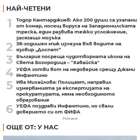
НАЙ-ЧЕТЕНИ
1
Тодор Кантарджиев: Ако 200 души са ухапани
от комар, носещ вируса на Западнонилската
треска, един развива тежко усложнение,
засягащо мозъка
2
38-годишен мъж изчезна във водите на
язовир „Доспат“
3
България посреща чудотворната икона на
Света Богородица – "Хавайска"
4
УЕФА готви вот на недоверие срещу Джани
Инфантино
5
Ива Михайлова: Полицаят, направил
измерванията за експертизата на
прокуратурата, няма необходимото
образование
6
УЕФА поздрави Инфантино, но свали
доверието си от ФИФА
Реклама
ОЩЕ ОТ: У НАС