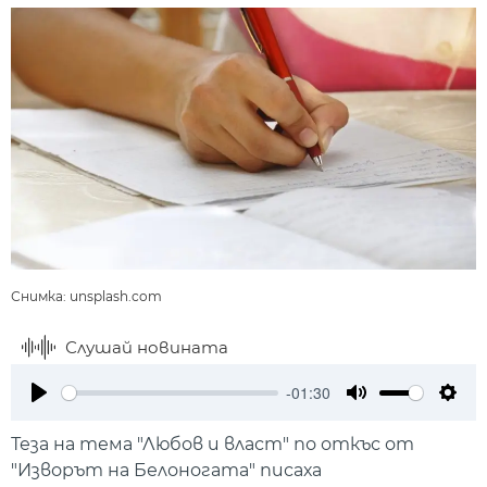
Снимка: unsplash.com
Слушай новината
-01:30
Play
Mute
Setti
Теза на тема "Любов и власт" по откъс от
"Изворът на Белоногата" писаха