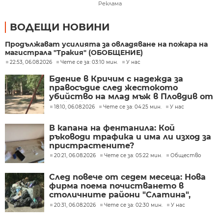
Реклама
ВОДЕЩИ НОВИНИ
Продължават усилията за овладяване на пожара на
магистрала "Тракия" (ОБОБЩЕНИЕ)
22:53, 06.08.2026
Чете се за: 03:10 мин.
У нас
Бдение в Кричим с надежда за
правосъдие след жестокото
убийство на млад мъж в Пловдив от
тийнейджъри
18:10, 06.08.2026
Чете се за: 04:25 мин.
У нас
В капана на фентанила: Кой
ръководи трафика и има ли изход за
пристрастените?
20:21, 06.08.2026
Чете се за: 05:22 мин.
Общество
След повече от седем месеца: Нова
фирма поема почистването в
столичните райони "Слатина",
"Подуяне" и "Изгрев"
20:31, 06.08.2026
Чете се за: 02:30 мин.
У нас