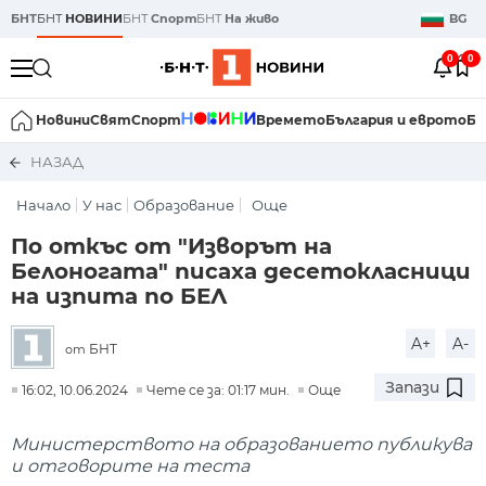
БНТ
БНТ
НОВИНИ
БНТ
Спорт
БНТ
На живо
BG
0
0
Новини
Свят
Спорт
Времето
България и еврото
Би
НАЗАД
Начало
У нас
Образование
Още
По откъс от "Изворът на
Белоногата" писаха десетокласници
на изпита по БЕЛ
A+
A-
БНТ
от
Запази
16:02, 10.06.2024
Чете се за: 01:17 мин.
Още
Министерството на образованието публикува
и отговорите на теста