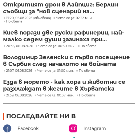
Откритият дрон в Лайпциг: Берлин
съобщи за "нов сценарий на...
17:20, 06.08.2026 (обновена)
Чете се за: 02:22 мин.
По света
Киев порази две руски рафинерии, най-
малко седем души загинаха при...
20:36, 06.08.2026
Чете се за: 00:50 мин.
По света
Володимир Зеленски с първо посещение
в Сърбия след началото на войната
21:07, 06.08.2026
Чете се за: 01:00 мин.
По света
Езда в морето - как хора и животни се
разхлаждат в жегите в Хърватска
21:59, 06.08.2026
Чете се за: 00:37 мин.
По света
ПОСЛЕДВАЙТЕ НИ В
Facebook
Instagram