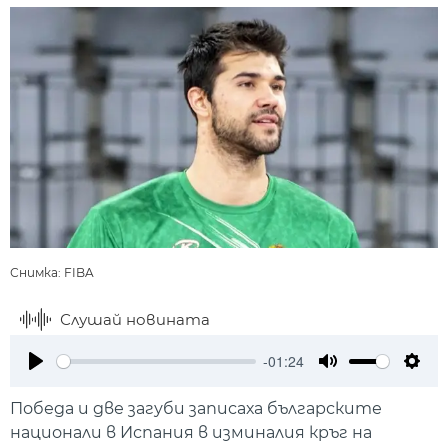
Снимка: FIBA
Слушай новината
-01:24
Play
Mute
Setti
Победа и две загуби записаха българските
национали в Испания в изминалия кръг на