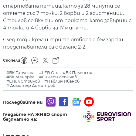
стартовата петица, като за 28 минути се
отчете със 7 точки, 2 борби и 2 асистенции.
Стоилов се включи от пейката, като завърши с
4 точки и 4 борби за 17 минути.
След този кръг и трите отбора с български
представители са с баланс 2-2.
Сподели
#БК Гипускоа
#LEB Orо
#БК Паленсия
#БК Менорка
#Симеон Лепичев
#Емил Стоилов
#Павлин Иванов
# Димитър Димитров
Последвайте ни
Гледайте НА ЖИВО спорт
безплатно на: