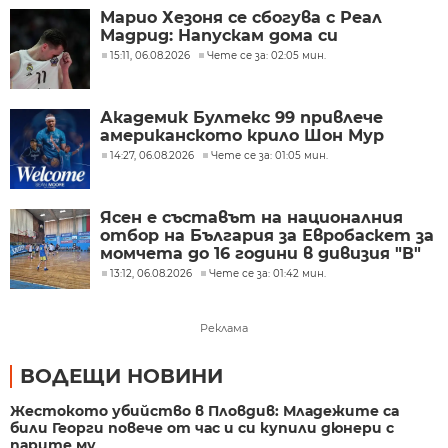
Марио Хезоня се сбогува с Реал
Мадрид: Напускам дома си
15:11, 06.08.2026
Чете се за: 02:05 мин.
Академик Бултекс 99 привлече
американското крило Шон Мур
14:27, 06.08.2026
Чете се за: 01:05 мин.
Ясен е съставът на националния
отбор на България за Евробаскет за
момчета до 16 години в дивизия "В"
13:12, 06.08.2026
Чете се за: 01:42 мин.
Реклама
ВОДЕЩИ НОВИНИ
Жестокото убийство в Пловдив: Младежите са
били Георги повече от час и си купили дюнери с
парите му