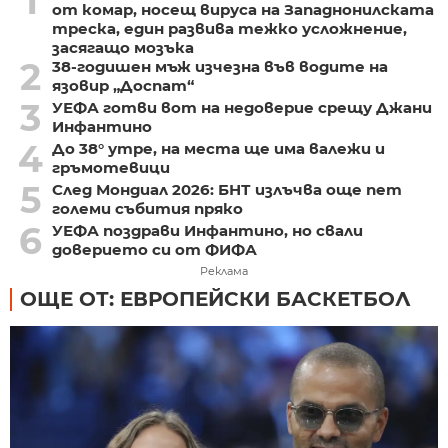
1
от комар, носещ вируса на Западнонилската
треска, един развива тежко усложнение,
засягащо мозъка
2
38-годишен мъж изчезна във водите на
язовир „Доспат“
3
УЕФА готви вот на недоверие срещу Джани
Инфантино
4
До 38° утре, на места ще има валежи и
гръмотевици
5
След Мондиал 2026: БНТ излъчва още пет
големи събития пряко
6
УЕФА поздрави Инфантино, но свали
доверието си от ФИФА
Реклама
ОЩЕ ОТ: ЕВРОПЕЙСКИ БАСКЕТБОЛ