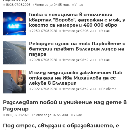
18:08, 07.08.2026
Чете се за: 04:55 мин.
У нас
Гонка с полицията в столичния
квартал "Борово", задържан е мъж, у
когото са намерени 460 000 евро
22:50, 07.08.2026
Чете се за: 02:05 мин.
У нас
Рекорден износ на ток: Парковете с
батерии правят България лидер на
пазара
20:28, 07.08.2026
Чете се за: 05:42 мин.
У нас
И след медицинско заключение: Пак
отказаха на Ива Михайлова да се
лекува в България
20:22, 07.08.2026
Чете се за: 03:42 мин.
По света
Разследват побой и унижение над дете в
Радомир
18:15, 07.08.2026
Чете се за: 02:55 мин.
У нас
Под стрес, свързан с образованието, е