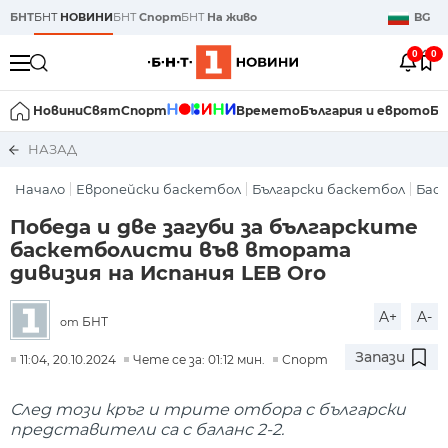
БНТ
БНТ
НОВИНИ
БНТ
Спорт
БНТ
На живо
BG
0
0
Новини
Свят
Спорт
Времето
България и еврото
Би
НАЗАД
Начало
Европейски баскетбол
Български баскетбол
Бас
Победа и две загуби за българските
баскетболисти във втората
дивизия на Испания LEB Oro
A+
A-
БНТ
от
Запази
11:04, 20.10.2024
Чете се за: 01:12 мин.
Спорт
След този кръг и трите отбора с български
представители са с баланс 2-2.