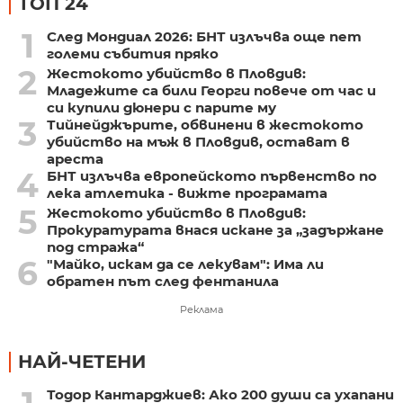
ТОП 24
1
След Мондиал 2026: БНТ излъчва още пет
големи събития пряко
2
Жестокото убийство в Пловдив:
Младежите са били Георги повече от час и
си купили дюнери с парите му
3
Тийнейджърите, обвинени в жестокото
убийство на мъж в Пловдив, остават в
ареста
4
БНТ излъчва европейското първенство по
лека атлетика - вижте програмата
5
Жестокото убийство в Пловдив:
Прокуратурата внася искане за „задържане
под стража“
6
"Майко, искам да се лекувам": Има ли
обратен път след фентанила
Реклама
НАЙ-ЧЕТЕНИ
Тодор Кантарджиев: Ако 200 души са ухапани