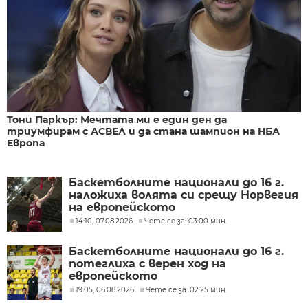
Тони Паркър: Мечтата ми е един ден да
триумфирам с АСВЕЛ и да стана шампион на НБА
Европа
Баскетболните национали до 16 г.
наложиха волята си срещу Норвегия
на европейското
14:10, 07.08.2026
Чете се за: 03:00 мин.
Баскетболните национали до 16 г.
потеглиха с верен ход на
европейското
19:05, 06.08.2026
Чете се за: 02:25 мин.