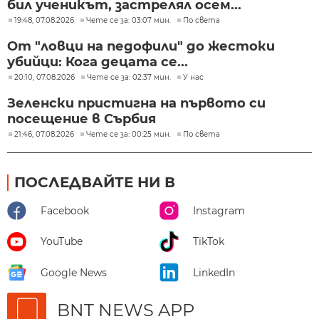
бил ученикът, застрелял осем...
19:48, 07.08.2026
Чете се за: 03:07 мин.
По света
От "ловци на педофили" до жестоки
убийци: Кога децата се...
20:10, 07.08.2026
Чете се за: 02:37 мин.
У нас
Зеленски пристигна на първото си
посещение в Сърбия
21:46, 07.08.2026
Чете се за: 00:25 мин.
По света
ПОСЛЕДВАЙТЕ НИ В
Facebook
Instagram
YouTube
TikTok
Google News
LinkedIn
BNT NEWS APP