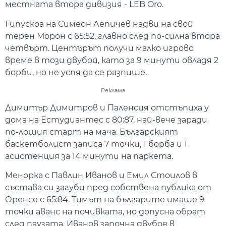
местната втора дивизия - LEB Oro.
Гипускоа на Симеон Лепичев надви на свой
терен Морон с 65:52, главно след по-силна втора
четвърт. Центърът получи малко игрово
време в този двубой, като за 9 минути овладя 2
борби, но не успя да се разпише.
Реклама
Димитър Димитров и Паленсия отстъпиха у
дома на Естудиантес с 80:87, най-вече заради
по-лошия старт на мача. Българският
баскетболист записа 7 точки, 1 борба и 1
асистенция за 14 минути на паркета.
Менорка с Павлин Иванов и Емил Стоилов в
състава си загуби пред собствена публика от
Оренсе с 65:84. Тимът на българите имаше 9
точки аванс на почивката, но допусна обрат
след паузата. Иванов започна двубоя в