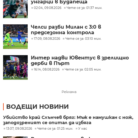
унгарци в Будапеща
02:04, 09.08.2026
Чете се за: 01:37 мин.
Челси разби Милан с 3:0 в
предсезонна контрола
17:09, 08.08.2026
Чете се за: 03:10 мин.
Интер надви Ювентус в зрелищно
дерби в Пърт
16:14, 08.08.2026
Чете се за: 02:05 мин.
Реклама
ВОДЕЩИ НОВИНИ
Убийство край Слънчев бряг: Мъж е намушкан с нож,
заподозреният се опитал да избяга
13:07, 09.08.2026
Чете се за: 01:25 мин.
У нас