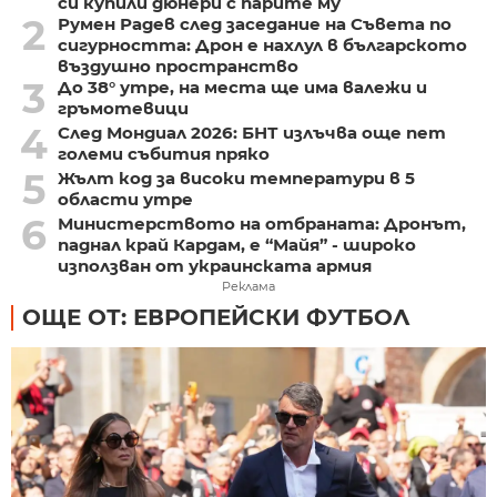
си купили дюнери с парите му
2
Румен Радев след заседание на Съвета по
сигурността: Дрон е нахлул в българското
въздушно пространство
3
До 38° утре, на места ще има валежи и
гръмотевици
4
След Мондиал 2026: БНТ излъчва още пет
големи събития пряко
5
Жълт код за високи температури в 5
области утре
6
Министерството на отбраната: Дронът,
паднал край Кардам, е “Майя” - широко
използван от украинската армия
Реклама
ОЩЕ ОТ: ЕВРОПЕЙСКИ ФУТБОЛ