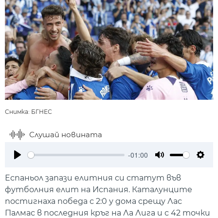
Снимка: БГНЕС
Слушай новината
-01:00
Play
Mute
Setti
Еспаньол запази елитния си статут във
футболния елит на Испания. Каталунците
постигнаха победа с 2:0 у дома срещу Лас
Палмас в последния кръг на Ла Лига и с 42 точки