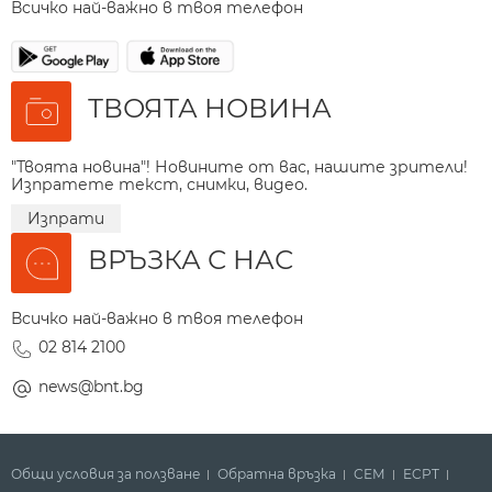
Всичко най-важно в твоя телефон
ТВОЯТА НОВИНА
"Твоята новина"! Новините от вас, нашите зрители!
Изпратете текст, снимки, видео.
Изпрати
ВРЪЗКА С НАС
Всичко най-важно в твоя телефон
02 814 2100
news@bnt.bg
Общи условия за ползване
Обратна връзка
СЕМ
ECPT