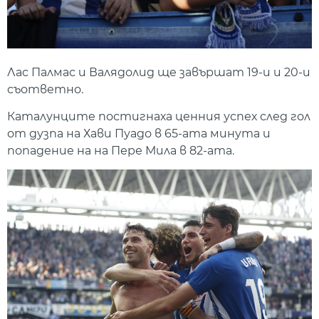
Лас Палмас и Валядолид ще завършат 19-и и 20-и
съответно.
Каталунците постигнаха ценния успех след гол
от дузпа на Хави Пуадо в 65-ата минута и
попадение на на Пере Мила в 82-ата.