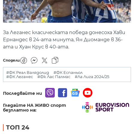
За Леганес класическата победа донесоха Хави
Ернандес в 24-ата минута, Ян Диоманде в 36-
ата и Хуан Крус в 40-ата.
Сподели
#ФК Реал Валядолид
#ФК Еспаньол
#ФК Леганес
#Фк Лас Палмас
#Ла Лига 2024/25
Последвайте ни
Гледайте НА ЖИВО спорт
безплатно на:
ТОП 24