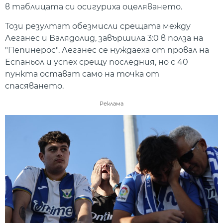
в таблицата си осигуриха оцеляването.
Този резултат обезмисли срещата между
Леганес и Валядолид, завършила 3:0 в полза на
"Пепинерос". Леганес се нуждаеха от провал на
Еспаньол и успех срещу последния, но с 40
пункта остават само на точка от
спасяването.
Реклама