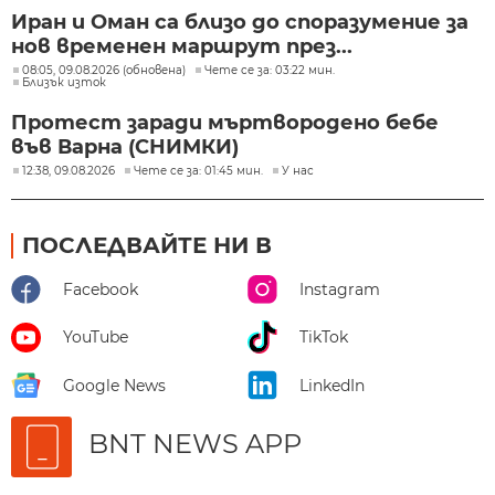
Иран и Оман са близо до споразумение за
нов временен маршрут през...
08:05, 09.08.2026 (обновена)
Чете се за: 03:22 мин.
Близък изток
Протест заради мъртвородено бебе
във Варна (СНИМКИ)
12:38, 09.08.2026
Чете се за: 01:45 мин.
У нас
ПОСЛЕДВАЙТЕ НИ В
Facebook
Instagram
YouTube
TikTok
Google News
LinkedIn
BNT NEWS APP