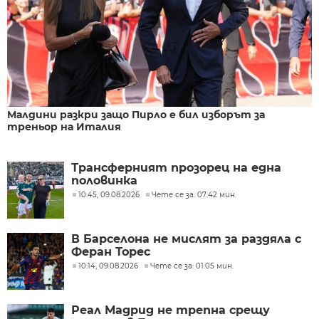
Малдини разкри защо Пирло е бил изборът за
треньор на Италия
Трансферният прозорец на една
половинка
10:45, 09.08.2026
Чете се за: 07:42 мин.
В Барселона не мислят за раздяла с
Феран Торес
10:14, 09.08.2026
Чете се за: 01:05 мин.
Реал Мадрид не трепна срещу