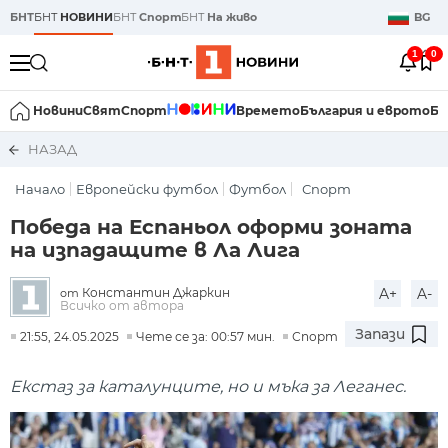
БНТ
БНТ
НОВИНИ
БНТ
Спорт
БНТ
На живо
BG
1
0
Новини
Свят
Спорт
Времето
България и еврото
Би
НАЗАД
Начало
Европейски футбол
Футбол
Спорт
Победа на Еспаньол оформи зоната
на изпадащите в Ла Лига
Константин Джаркин
A+
A-
от
Всичко от автора
Запази
21:55, 24.05.2025
Чете се за: 00:57 мин.
Спорт
Екстаз за каталунците, но и мъка за Леганес.