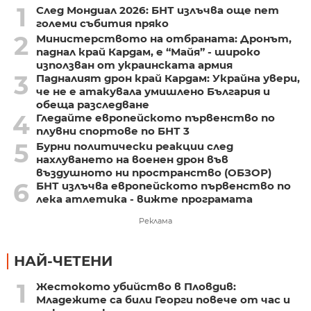
1
След Мондиал 2026: БНТ излъчва още пет
големи събития пряко
2
Министерството на отбраната: Дронът,
паднал край Кардам, е “Майя” - широко
използван от украинската армия
3
Падналият дрон край Кардам: Украйна увери,
че не е атакувала умишлено България и
обеща разследване
4
Гледайте европейското първенство по
плувни спортове по БНТ 3
5
Бурни политически реакции след
нахлуването на военен дрон във
въздушното ни пространство (ОБЗОР)
6
БНТ излъчва европейското първенство по
лека атлетика - вижте програмата
Реклама
НАЙ-ЧЕТЕНИ
1
Жестокото убийство в Пловдив:
Младежите са били Георги повече от час и