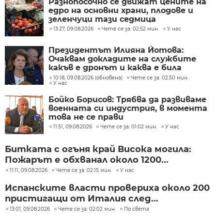
Разнопосочно се движат цените на
едро на основни храни, плодове и
зеленчуци тази седмица
13:27, 09.08.2026
Чете се за: 02:52 мин.
У нас
Президентът Илияна Йотова:
Очаквам докладите на службите
какъв е дронът и каква е била
неговата роля
10:18, 09.08.2026 (обновена)
Чете се за: 02:50 мин.
У нас
Бойко Борисов: Трябва да развиваме
военната си индустрия, в момента
това не се прави
11:51, 09.08.2026
Чете се за: 01:02 мин.
У нас
Битката с огъня край Висока могила:
Пожарът е обхванал около 1200...
11:11, 09.08.2026
Чете се за: 02:15 мин.
У нас
Испанските власти провериха около 200
пристигащи от Италия след...
13:01, 09.08.2026
Чете се за: 02:02 мин.
По света