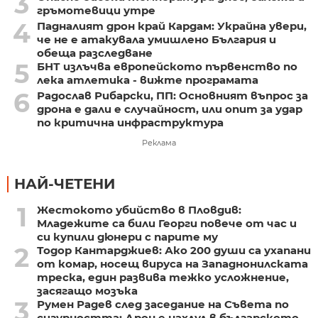
3
гръмотевици утре
4
Падналият дрон край Кардам: Украйна увери,
че не е атакувала умишлено България и
обеща разследване
5
БНТ излъчва европейското първенство по
лека атлетика - вижте програмата
6
Радослав Рибарски, ПП: Основният въпрос за
дрона е дали е случайност, или опит за удар
по критична инфраструктура
Реклама
НАЙ-ЧЕТЕНИ
1
Жестокото убийство в Пловдив:
Младежите са били Георги повече от час и
си купили дюнери с парите му
2
Тодор Кантарджиев: Ако 200 души са ухапани
от комар, носещ вируса на Западнонилската
треска, един развива тежко усложнение,
засягащо мозъка
3
Румен Радев след заседание на Съвета по
сигурността: Дрон е нахлул в българското