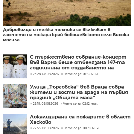
Доброволци и тежка техника се включват в
гасенето на пожара край бобошевското село Висока
могила
С тържествено събрание-концерт
във Варна беше отбелязана 147-та
годишнина от създаването на
Военноморските сили
23:28, 08.08.2026
Чете се за: 01:52 мин.
Улица „Търговска“ във Враца събра
жители и гости на града на първия
празник „Общата маса“
23:19, 08.08.2026
Чете се за: 02:12 мин.
Локализирани са пожарите в област
Хасково
22:55, 08.08.2026
Чете се за: 00:32 мин.