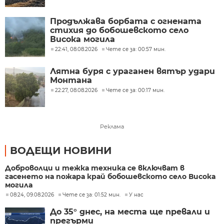
Продължава борбата с огнената
стихия до бобошевското село
Висока могила
22:41, 08.08.2026
Чете се за: 00:57 мин.
Лятна буря с ураганен вятър удари
Монтана
22:27, 08.08.2026
Чете се за: 00:17 мин.
Реклама
ВОДЕЩИ НОВИНИ
Доброволци и тежка техника се включват в
гасенето на пожара край бобошевското село Висока
могила
08:24, 09.08.2026
Чете се за: 01:52 мин.
У нас
До 35° днес, на места ще превали и
прегърми