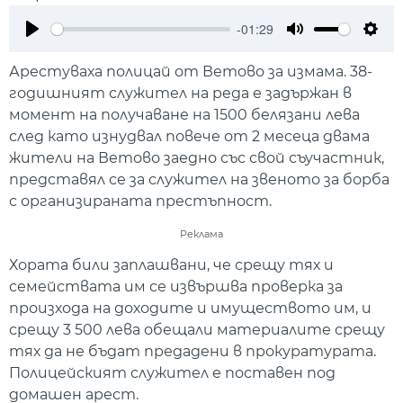
-01:29
Play
Mute
Setti
Арестуваха полицай от Ветово за измама. 38-
годишният служител на реда е задържан в
момент на получаване на 1500 белязани лева
след като изнудвал повече от 2 месеца двама
жители на Ветово заедно със свой съучастник,
представял се за служител на звеното за борба
с организираната престъпност.
Реклама
Хората били заплашвани, че срещу тях и
семействата им се извършва проверка за
произхода на доходите и имуществото им, и
срещу 3 500 лева обещали материалите срещу
тях да не бъдат предадени в прокуратурата.
Полицейският служител е поставен под
домашен арест.