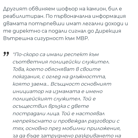
Другият обвиняем шофьор на камион, бил е
реабилитиран. По първоначална информация
двамата потърпевши имат легални доходи и
те директно са подали сигнал до Дирекция
Вътрешна сигурност към МВР.
"По-скоро са имали респект към
съответния полицейски служител.
Това, което обясняват в своите
показания, с оглед на длъжността,
която заема… Всъщност основният
инициатор на измамата е имено
полицейският служител. Той е
осъществил връзка с двете
пострадали лица. Той е настоявал
непрекъснато и провеждал разговори с
тях, основно през мобилни приложения,
за да бъде затруднено разкриването на