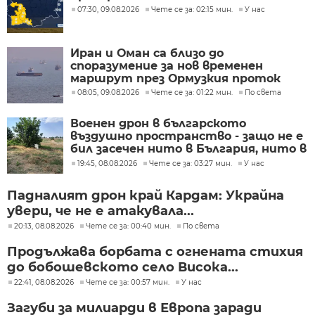
07:30, 09.08.2026
Чете се за: 02:15 мин.
У нас
Иран и Оман са близо до
споразумение за нов временен
маршрут през Ормузкия проток
08:05, 09.08.2026
Чете се за: 01:22 мин.
По света
Военен дрон в българското
въздушно пространство - защо не е
бил засечен нито в България, нито в
Румъния?
19:45, 08.08.2026
Чете се за: 03:27 мин.
У нас
Падналият дрон край Кардам: Украйна
увери, че не е атакувала...
20:13, 08.08.2026
Чете се за: 00:40 мин.
По света
Продължава борбата с огнената стихия
до бобошевското село Висока...
22:41, 08.08.2026
Чете се за: 00:57 мин.
У нас
Загуби за милиарди в Европа заради