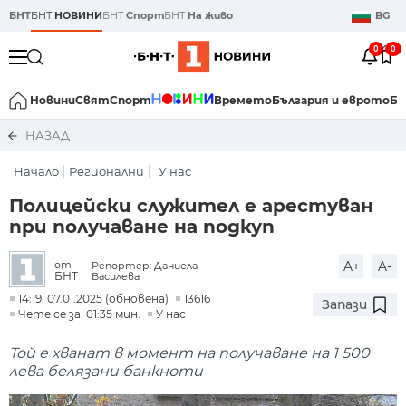
БНТ
БНТ
НОВИНИ
БНТ
Спорт
БНТ
На живо
BG
0
0
Новини
Свят
Спорт
Времето
България и еврото
Би
НАЗАД
Начало
Регионални
У нас
Полицейски служител е арестуван
при получаване на подкуп
A+
A-
от
Репортер: Даниела
БНТ
Василева
14:19, 07.01.2025 (обновена)
13616
Запази
Чете се за: 01:35 мин.
У нас
Той е хванат в момент на получаване на 1 500
лева белязани банкноти