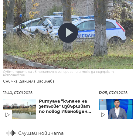
Субтитрите са автоматично генерирани и може да съдържат
неточности.
Снимка: Даниела Василева
12:40, 07.01.2025
12:25, 07.01.2025
Ритуала “къпане на
зетьове" извършват
по повод Ивановден...
Слушай новината