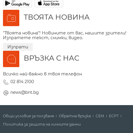
ТВОЯТА НОВИНА
"Твоята новина"! Новините от вас, нашите зрители!
Изпратете текст, снимки, видео.
Изпрати
ВРЪЗКА С НАС
Всичко най-важно в твоя телефон
02 814 2100
news@bnt.bg
Общи условия за ползване
Обратна връзка
СЕМ
ECPT
Политика за защита на личните данни