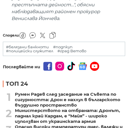
престъпната дейност…", обясни
наблюдаващият районен прокурор
Венислава Йончева.
Сподели
#белязани банкноти
#подпкуп
#полицейски служител
#град Ветово
Последвайте ни
ТОП 24
1
Румен Радев след заседание на Съвета по
сигурността: Дрон е нахлул в българското
въздушно пространство
2
Министерството на отбраната: Дронът,
паднал край Кардам, е “Майя” - широко
използван от украинската армия
Опасно високи температури днес, валежи и