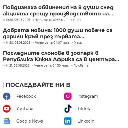
Повдигнаха обвинения на 8 души след
акцията срещу производството на...
10:56, 06.08.2026
Чете се за: 01:55 мин.
У нас
Добрата новина: 1000 души повече са
дарили кръв през първата...
14:50, 06.08.2026
Чете се за: 04:07 мин.
У нас
Последните слонове в зоопарк в
Република Южна Африка са в центъра...
14:21, 06.08.2026
Чете се за: 04:50 мин.
По света
ПОСЛЕДВАЙТЕ НИ В
Facebook
Instagram
YouTube
TikTok
Google News
LinkedIn