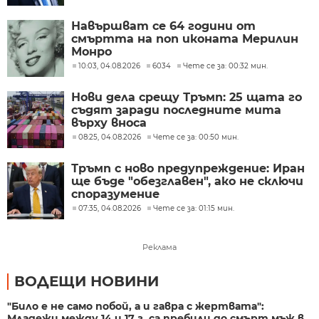
Навършват се 64 години от
смъртта на поп иконата Мерилин
Монро
10:03, 04.08.2026
6034
Чете се за: 00:32 мин.
Нови дела срещу Тръмп: 25 щата го
съдят заради последните мита
върху вноса
08:25, 04.08.2026
Чете се за: 00:50 мин.
Тръмп с ново предупреждение: Иран
ще бъде "обезглавен", ако не сключи
споразумение
07:35, 04.08.2026
Чете се за: 01:15 мин.
Реклама
ВОДЕЩИ НОВИНИ
"Било е не само побой, а и гавра с жертвата":
Младежи между 14 и 17 г. са пребили до смърт мъж в