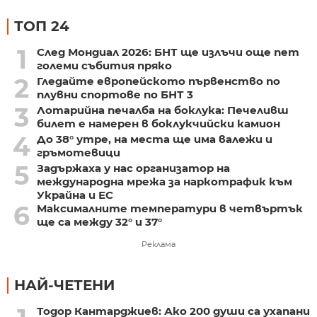
ТОП 24
1
След Мондиал 2026: БНТ ще излъчи още пет
големи събития пряко
2
Гледайте европейското първенство по
плувни спортове по БНТ 3
3
Лотарийна печалба на боклука: Печеливш
билет е намерен в боклукчийски камион
4
До 38° утре, на места ще има валежи и
гръмотевици
5
Задържаха у нас организатор на
международна мрежа за наркотрафик към
Украйна и ЕС
6
Максималните температури в четвъртък
ще са между 32° и 37°
Реклама
НАЙ-ЧЕТЕНИ
Тодор Кантарджиев: Ако 200 души са ухапани