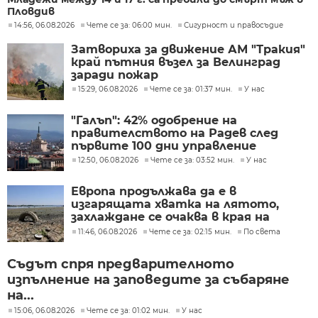
Пловдив
14:56, 06.08.2026
Чете се за: 06:00 мин.
Сигурност и правосъдие
Затвориха за движение АМ "Тракия"
край пътния възел за Велинград
заради пожар
15:29, 06.08.2026
Чете се за: 01:37 мин.
У нас
"Галъп": 42% одобрение на
правителството на Радев след
първите 100 дни управление
12:50, 06.08.2026
Чете се за: 03:52 мин.
У нас
Европа продължава да е в
изгарящата хватка на лятото,
захлаждане се очаква в края на
седмицата
11:46, 06.08.2026
Чете се за: 02:15 мин.
По света
Съдът спря предварителното
изпълнение на заповедите за събаряне
на...
15:06, 06.08.2026
Чете се за: 01:02 мин.
У нас