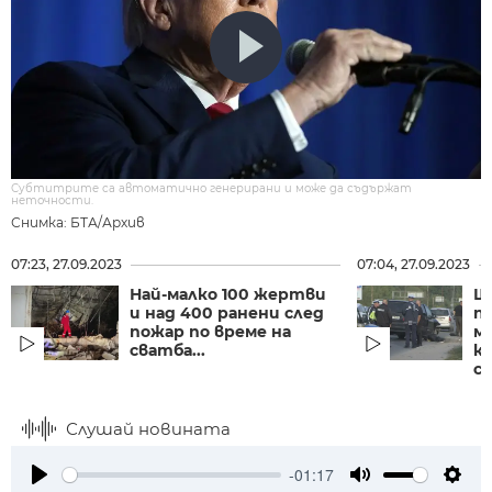
Субтитрите са автоматично генерирани и може да съдържат
неточности.
Снимка: БТА/Архив
07:23, 27.09.2023
07:04, 27.09.2023
Най-малко 100 жертви
Ш
и над 400 ранени след
п
пожар по време на
м
сватба...
к
сл
Слушай новината
-01:17