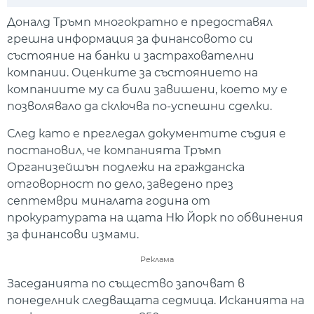
Play
Mute
Setti
Доналд Тръмп многократно е предоставял
грешна информация за финансовото си
състояние на банки и застрахователни
компании. Оценките за състоянието на
компаниите му са били завишени, което му е
позволявало да сключва по-успешни сделки.
След като е прегледал документите съдия е
постановил, че компанията Тръмп
Организейшън подлежи на гражданска
отговорност по дело, заведено през
септември миналата година от
прокуратурата на щата Ню Йорк по обвинения
за финансови измами.
Реклама
Заседанията по същество започват в
понеделник следващата седмица. Исканията на