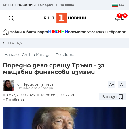
БНТ
БНТ
НОВИНИ
БНТ
Спорт
БНТ
На живо
BG
7
0
Новини
Свят
Спорт
Времето
България и еврото
Би
НАЗАД
Начало
САЩ и Канада
По света
Поредно дело срещу Тръмп - за
мащабни финансови измами
Теодора Гатева
A+
A-
от
Всичко от автора
07:32, 27.09.2023
Чете се за: 01:22 мин.
Запази
По света