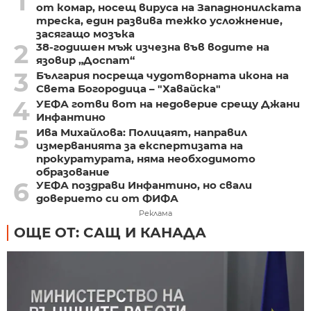
1
от комар, носещ вируса на Западнонилската
треска, един развива тежко усложнение,
засягащо мозъка
2
38-годишен мъж изчезна във водите на
язовир „Доспат“
3
България посреща чудотворната икона на
Света Богородица – "Хавайска"
4
УЕФА готви вот на недоверие срещу Джани
Инфантино
5
Ива Михайлова: Полицаят, направил
измерванията за експертизата на
прокуратурата, няма необходимото
образование
6
УЕФА поздрави Инфантино, но свали
доверието си от ФИФА
Реклама
ОЩЕ ОТ: САЩ И КАНАДА