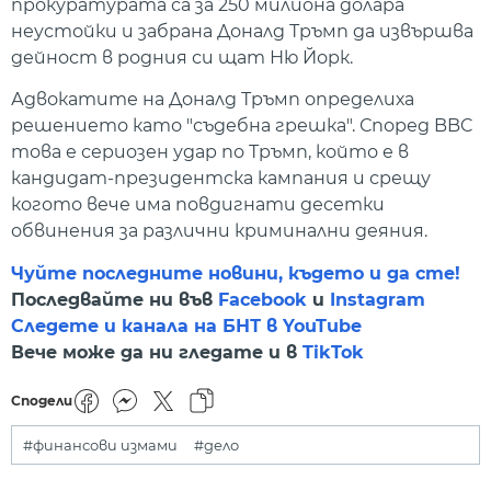
прокуратурата са за 250 милиона долара
неустойки и забрана Доналд Тръмп да извършва
дейност в родния си щат Ню Йорк.
Адвокатите на Доналд Тръмп определиха
решението като "съдебна грешка". Според BBC
това е сериозен удар по Тръмп, който е в
кандидат-президентска кампания и срещу
когото вече има повдигнати десетки
обвинения за различни криминални деяния.
Чуйте последните новини, където и да сте!
Последвайте ни във
Facebook
и
Instagram
Следете и канала на БНТ в YouTube
Вече може да ни гледате и в
TikTok
Сподели
#финансови измами
#дело