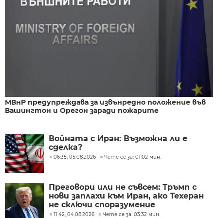
МВнР предупреждава за извънредно положение във
Вашингтон и Орегон заради пожарите
Войната с Иран: Възможна ли е
сделка?
06:35, 05.08.2026
Чете се за: 01:02 мин.
Преговори или не съвсем: Тръмп с
нови заплахи към Иран, ако Техеран
не сключи споразумение
11:42, 04.08.2026
Чете се за: 03:32 мин.