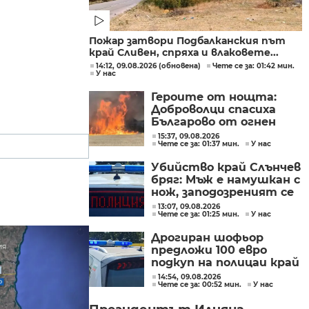
Пожар затвори Подбалканския път
край Сливен, спряха и влаковете...
14:12, 09.08.2026 (обновена)
Чете се за: 01:42 мин.
У нас
Героите от нощта:
Доброволци спасиха
Българово от огнен
капан
15:37, 09.08.2026
Чете се за: 01:37 мин.
У нас
Убийство край Слънчев
бряг: Мъж е намушкан с
нож, заподозреният се
опитал да избяга
13:07, 09.08.2026
Чете се за: 01:25 мин.
У нас
Дрогиран шофьор
предложи 100 евро
подкуп на полицаи край
Поморие
14:54, 09.08.2026
Чете се за: 00:52 мин.
У нас