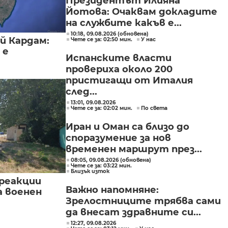
Президентът Илияна
Йотова: Очаквам докладите
на службите какъв е...
10:18, 09.08.2026 (обновена)
й Кардам:
Чете се за: 02:50 мин.
У нас
 е
Испанските власти
провериха около 200
пристигащи от Италия
след...
13:01, 09.08.2026
Чете се за: 02:02 мин.
По света
Иран и Оман са близо до
споразумение за нов
временен маршрут през...
08:05, 09.08.2026 (обновена)
Чете се за: 03:22 мин.
Близък изток
реакции
Важно напомняне:
а военен
Зрелостниците трябва сами
да внесат здравните си...
12:27, 09.08.2026