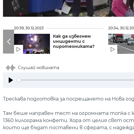
20:39, 30.12.2023
20:34, 30.12.2
Как да избегнем
инциденти с
пиротехниката?
Слушай новината
Play
Трескава подготовка за посрещането на Нова го
Там беше направен тест на огромната топка с
1360 килограма конфети. Хора от целия свят ост
които ще бъдат поставени в сферата, с надеждат