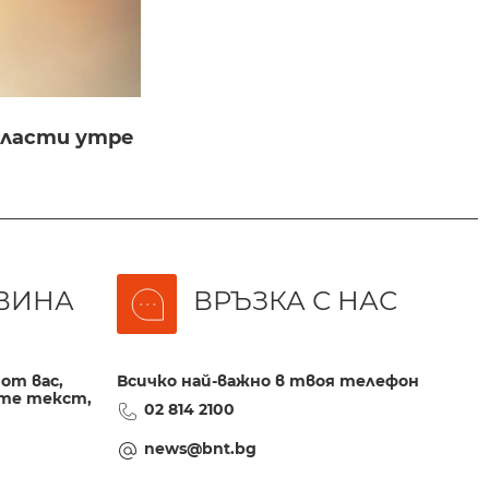
бласти утре
ВИНА
ВРЪЗКА С НАС
от вас,
Всичко най-важно в твоя телефон
те текст,
02 814 2100
news@bnt.bg