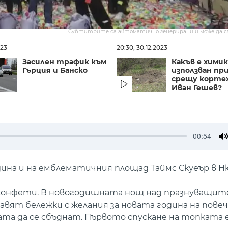
Субтитрите са автоматично генерирани и може да 
023
20:30, 30.12.2023
Засилен трафик към
Какъв е хими
Гърция и Банско
използван при
срещу корте
Иван Гешев?
-00:54
M
дина и на емблематичния площад Таймс Скуеър в Ню
 конфети. В новогодишната нощ над празнуващи
авят бележки с желания за новата година на повече
а да се сбъднат. Първото спускане на топката е 