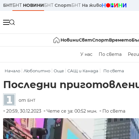
БНТ
БНТ
НОВИНИ
БНТ
Спорт
БНТ
На живо
Новини
Свят
Спорт
Времето
Бъ
У нас
По света
Реги
Начало
Любопитно
Още
САЩ и Канада
По света
Последни приготовления
от
БНТ
20:59, 30.12.2023
Чете се за: 00:52 мин.
По света