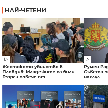
НАЙ-ЧЕТЕНИ
Жестокото убийство в
Румен Рад
Пловдив: Младежите са били
Съвета п
Георги повече от...
нахлул...