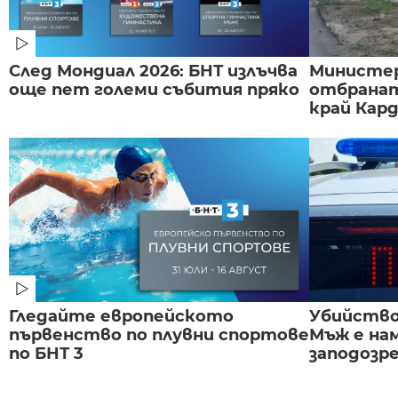
След Мондиал 2026: БНТ излъчва
Министе
още пет големи събития пряко
отбранат
край Карда
Гледайте европейското
Убийство 
първенство по плувни спортове
Мъж е на
по БНТ 3
заподозре