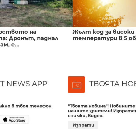
рството на
Жълт код за високи
а: Дронът, паднал
температури в 5 о
м, е...
T NEWS APP
ТВОЯТА НО
важно в твоя телефон
"Твоята новина"! Новините 
нашите зрители! Изпрате
снимки, видео.
Изпрати