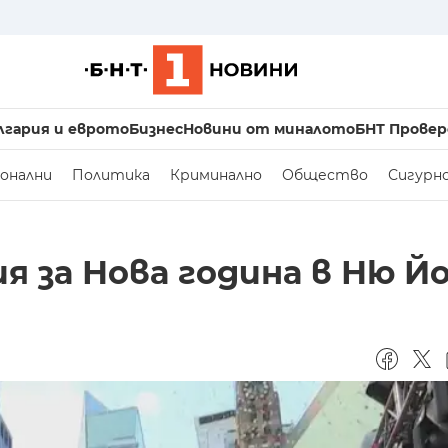
лгария и еврото
Бизнес
Новини от миналото
БНТ Провер
онални
Политика
Криминално
Общество
Сигурн
 за Нова година в Ню Й