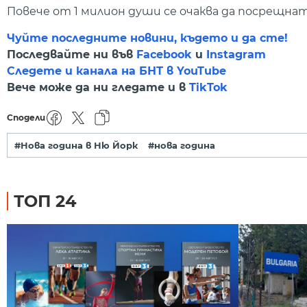
Повече от 1 милион души се очаква да посрещнат
Чуйте последните новини, където и да сте!
Последвайте ни във
Facebook
и
Instagram
Следете и канала на БНТ в YouTube
Вече може да ни гледате и в
TikTok
Сподели
#Нова година в Ню Йорк
#нова година
ТОП 24