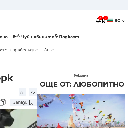
2
0
BG
ено
Чуй новините
Подкаст
ост и правосъдие
Още
орк
Реклама
ОЩЕ ОТ: ЛЮБОПИТНО
A+
A-
Запази