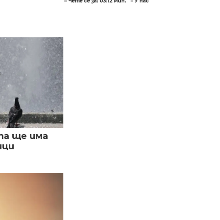
Чете се за: 03:12 мин.
У нас
та ще има
ици