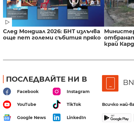
След Мондиал 2026: БНТ излъчва
Министе
още пет големи събития пряко
отбранат
край Карда
ПОСЛЕДВАЙТЕ НИ В
BN
Facebook
Instagram
Всичко най-
YouTube
TikTok
Google News
LinkedIn