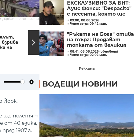
ЕКСКЛУЗИВНО ЗА БНТ:
Луис Фонси: "Despacito"
е песента, която ще
изпълнявам до края на
съдържат неточности.
09:00, 08.08.2026
Чете се за: 09:42 мин.
живота си
20:18, 30.12.2023
20:03,
"Ръката на Бога" отива
калът,
Опашки на ГКПП
на търг: Продават
 взрива
"Малко Търново" към
топката от великия
жа на
Турция
гол на Марадона
08:41, 08.08.2026 (обновена)
Чете се за: 02:02 мин.
Реклама
ВОДЕЩИ НОВИНИ
ute
Settings
 Йорк.
те ще полетят
 от 40 езика,
през 1907 г.