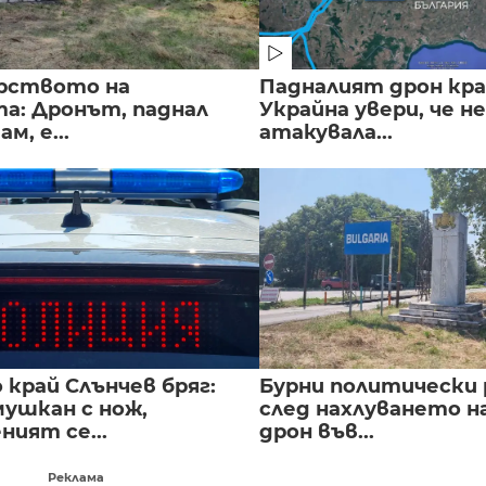
рството на
Падналият дрон кра
а: Дронът, паднал
Украйна увери, че не
м, е...
атакувала...
край Слънчев бряг:
Бурни политически 
мушкан с нож,
след нахлуването н
ният се...
дрон във...
Реклама