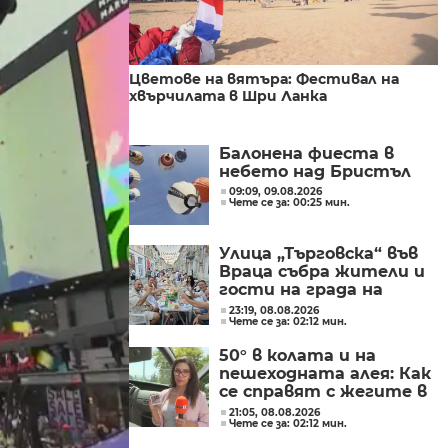
Цветове на вятъра: Фестивал на
хвърчилата в Шри Ланка
Балонена фиеста в
небето над Бристъл
09:09, 09.08.2026
Чете се за: 00:25 мин.
Улица „Търговска“ във
Враца събра жители и
гости на града на
първия празник
23:19, 08.08.2026
Чете се за: 02:12 мин.
„Общата маса“
50° в колата и на
пешеходната алея: Как
се справят с жегите в
Сандански?
21:05, 08.08.2026
Чете се за: 02:12 мин.