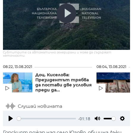
Субтитрите са автоматично генерирани и може да съдържат
неточности.
08:22, 13.08.2021
08:04, 13.08.2021
Доц. Киселова:
Президентът трябва
да постави две условия
преди да...
Слушай новината
-01:18
Play
Mute
Setti
Горският пожар над село Югово ,община Лъки,