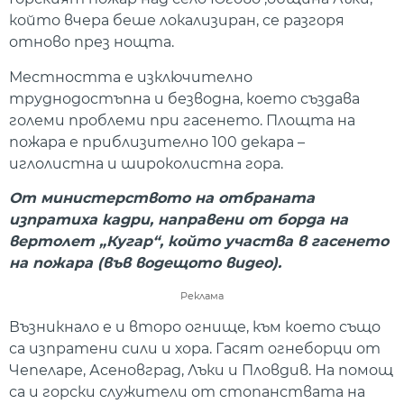
който вчера беше локализиран, се разгоря
отново през нощта.
Местността е изключително
труднодостъпна и безводна, което създава
големи проблеми при гасенето. Площта на
пожара е приблизително 100 декара –
иглолистна и широколистна гора.
От министерството на отбраната
изпратиха кадри, направени от борда на
вертолет „Кугар“, който участва в гасенето
на пожара (във водещото видео).
Реклама
Възникнало е и второ огнище, към което също
са изпратени сили и хора. Гасят огнеборци от
Чепеларе, Асеновград, Лъки и Пловдив. На помощ
са и горски служители от стопанствата на