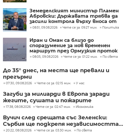
Земеделският министър Пламен
Абровски: Държавата трябва да
засили контрола върху вноса от
трети страни
08:51, 09.08.2026
Чете се за: 09:27 мин.
Политика
Иран и Оман са близо до
споразумение за нов временен
маршрут през Ормузкия проток
08:05, 09.08.2026
Чете се за: 01:22 мин.
По света
До 35° днес, на места ще превали и
прегърми
07:30, 09.08.2026
Чете се за: 02:15 мин.
У нас
Загуби за милиарди в Европа заради
жегите, сушата и пожарите
17:38, 08.08.2026
Чете се за: 02:47 мин.
Икономика
Вучич след срещата със Зеленски:
Сърбия ще подкрепя независимостта...
20:22, 08.08.2026
Чете се за: 03:30 мин.
По света