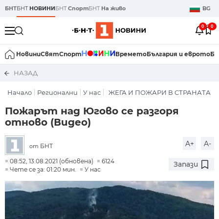
БНТ
БНТ
НОВИНИ
БНТ
Спорт
БНТ
На живо
BG
0
0
Новини
Свят
Спорт
Времето
България и еврото
Би
НАЗАД
Начало
Регионални
У нас
ЖЕГА И ПОЖАРИ В СТРАНАТА
Пожарът над Югово се разгоря
отново (Видео)
A+
A-
БНТ
от
08:52, 13.08.2021 (обновена)
6124
Запази
Чете се за: 01:20 мин.
У нас