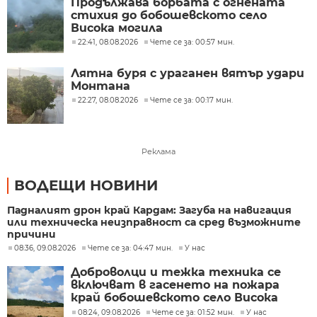
Продължава борбата с огнената
стихия до бобошевското село
Висока могила
22:41, 08.08.2026
Чете се за: 00:57 мин.
Лятна буря с ураганен вятър удари
Монтана
22:27, 08.08.2026
Чете се за: 00:17 мин.
Реклама
ВОДЕЩИ НОВИНИ
Падналият дрон край Кардам: Загуба на навигация
или техническа неизправност са сред възможните
причини
08:36, 09.08.2026
Чете се за: 04:47 мин.
У нас
Доброволци и тежка техника се
включват в гасенето на пожара
край бобошевското село Висока
могила
08:24, 09.08.2026
Чете се за: 01:52 мин.
У нас