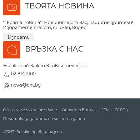
ТВОЯТА НОВИНА
"Твоята новина"! Новините от вас, нашите зрители!
Изпратете текст, снимки, видео.
Изпрати
ВРЪЗКА С НАС
Всичко най-важно в твоя телефон
02 814 2100
news@bnt.bg
Общи условия за ползване
Обратна връзка
СЕМ
ECPT
Политика за защита на личните данни
©БНТ. Всички права запазени