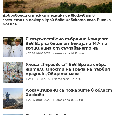
Доброволци и тежка техника се включват в
гасенето на пожара край бобошевското село Висока
могила
С тържествено събрание-концерт
във Варна беше отбелязана 147-та
годишнина от създаването на
Военноморските сили
23:28, 08.08.2026
Чете се за: 01:52 мин.
Улица „Търговска“ във Враца събра
жители и гости на града на първия
празник „Общата маса“
23:19, 08.08.2026
Чете се за: 02:12 мин.
Локализирани са пожарите в област
Хасково
22:55, 08.08.2026
Чете се за: 00:32 мин.