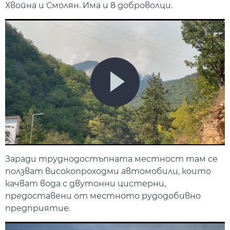
Хвойна и Смолян. Има и 8 доброволци.
Заради труднодостъпната местност там се
ползват високопроходми автомобили, които
качват вода с двутонни цистерни,
предоставени от местното рудодобивно
предприятие.