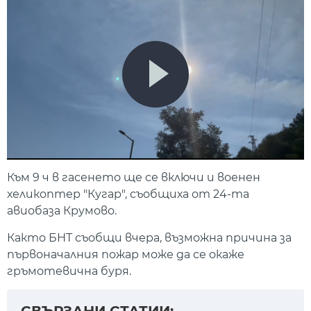
Към 9 ч в гасенето ще се включи и военен
хеликоптер "Кугар", съобщиха от 24-та
авиобаза Крумово.
Както БНТ съобщи вчера, възможна причина за
първоначалния пожар може да се окаже
гръмотевична буря.