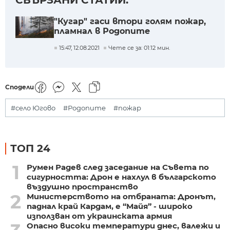
СВЪРЗАНИ СТАТИИ:
"Кугар" гаси втори голям пожар,
пламнал в Родопите
15:47, 12.08.2021
Чете се за: 01:12 мин.
Сподели
#село Югово
#Родопите
#пожар
ТОП 24
1
Румен Радев след заседание на Съвета по
сигурността: Дрон е нахлул в българското
въздушно пространство
2
Министерството на отбраната: Дронът,
паднал край Кардам, е “Майя” - широко
използван от украинската армия
Опасно високи температури днес, валежи и