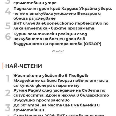
3
гръмотевици утре
4
Падналият дрон край Кардам: Украйна увери,
че не е атакувала умишлено България и
обеща разследване
5
БНТ излъчва европейското първенство по
лека атлетика - вижте програмата
6
Бурни политически реакции след
нахлуването на военен дрон във
въздушното ни пространство (ОБЗОР)
Реклама
НАЙ-ЧЕТЕНИ
1
Жестокото убийство в Пловдив:
Младежите са били Георги повече от час и
си купили дюнери с парите му
2
Румен Радев след заседание на Съвета по
сигурността: Дрон е нахлул в българското
въздушно пространство
3
До 38° утре, на места ще има валежи и
гръмотевици
След Мондиал 2026: БНТ излъчва още пет