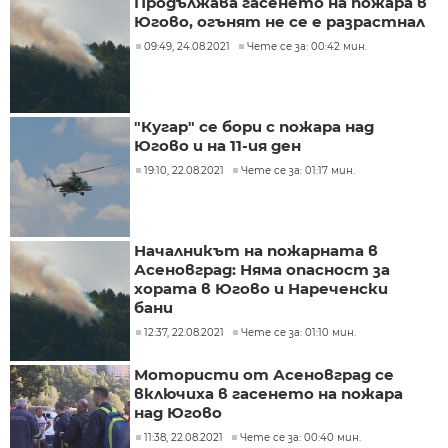
Продължава гасенето на пожара в
Югово, огънят не се е разрастнал
09:49, 24.08.2021
Чете се за: 00:42 мин.
"Кугар" се бори с пожара над
Югово и на 11-ия ден
19:10, 22.08.2021
Чете се за: 01:17 мин.
Началникът на пожарната в
Асеновград: Няма опасност за
хората в Югово и Нареченски
бани
12:37, 22.08.2021
Чете се за: 01:10 мин.
Мотористи от Асеновград се
включиха в гасенето на пожара
над Югово
11:38, 22.08.2021
Чете се за: 00:40 мин.