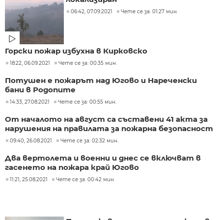
06:42, 07.09.2021
Чете се за: 01:27 мин.
Горски пожар избухна в Кирковско
18:22, 06.09.2021
Чете се за: 00:35 мин.
Потушен е пожарът над Югово и Нареченски
бани в Родопите
14:33, 27.08.2021
Чете се за: 00:55 мин.
От началото на август са съставени 41 акта за
нарушения на правилата за пожарна безопасност
09:40, 26.08.2021
Чете се за: 02:32 мин.
Два вертолета и военни и днес се включват в
гасенето на пожара край Югово
11:21, 25.08.2021
Чете се за: 00:42 мин.