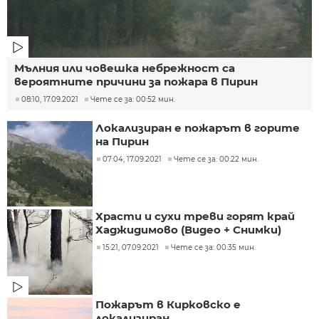
Мълния или човешка небрежност са
вероятните причини за пожара в Пирин
08:10, 17.09.2021
Чете се за: 00:52 мин.
Локализиран е пожарът в горите
на Пирин
07:04, 17.09.2021
Чете се за: 00:22 мин.
Храсти и сухи треви горят край
Хаджидимово (Видео + Снимки)
15:21, 07.09.2021
Чете се за: 00:35 мин.
Пожарът в Кирковско е
локализиран