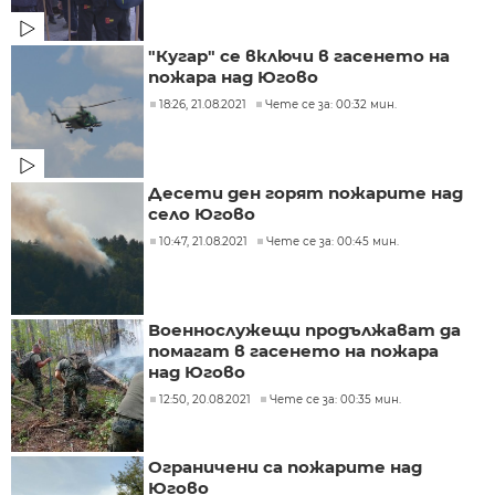
"Кугар" се включи в гасенето на
пожара над Югово
18:26, 21.08.2021
Чете се за: 00:32 мин.
Десети ден горят пожарите над
село Югово
10:47, 21.08.2021
Чете се за: 00:45 мин.
Военнослужещи продължават да
помагат в гасенето на пожара
над Югово
12:50, 20.08.2021
Чете се за: 00:35 мин.
Ограничени са пожарите над
Югово