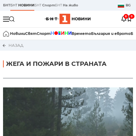
БНТ
БНТ
НОВИНИ
БНТ
Спорт
БНТ
На живо
BG
6
0
Новини
Свят
Спорт
Времето
България и еврото
Би
НАЗАД
ЖЕГА И ПОЖАРИ В СТРАНАТА