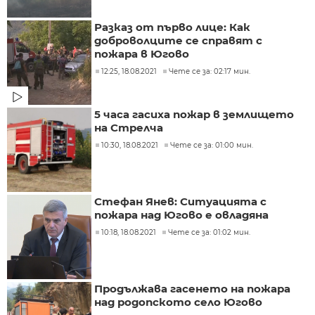
Разказ от първо лице: Как
доброволците се справят с
пожара в Югово
12:25, 18.08.2021
Чете се за: 02:17 мин.
5 часа гасиха пожар в землището
на Стрелча
10:30, 18.08.2021
Чете се за: 01:00 мин.
Стефан Янев: Ситуацията с
пожара над Югово е овладяна
10:18, 18.08.2021
Чете се за: 01:02 мин.
Продължава гасенето на пожара
над родопското село Югово