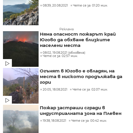
08:39, 20.08.2021
Чете се за: 01:20 мин.
Реклама
Няма опасност пожарът край
Югово да обхване близките
населени места
08:02, 19.08.2021 (обновена)
Чете се за: 02:57 мин.
Огънят в Югово е овладян, на
места в ниското продължава да
гори
20:05, 18.08.2021
Чете се за: 02:07 мин.
Пожар застраши сгради в
индустриалната зона на Плевен
19:38, 18.08.2021
Чете се за: 00:42 мин.