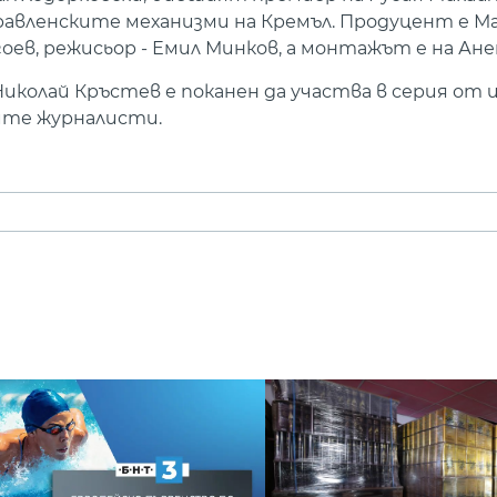
равленските механизми на Кремъл. Продуцент е Ма
оев, режисьор - Емил Минков, а монтажът е на Ан
 Николай Кръстев е поканен да участва в серия о
ите журналисти.