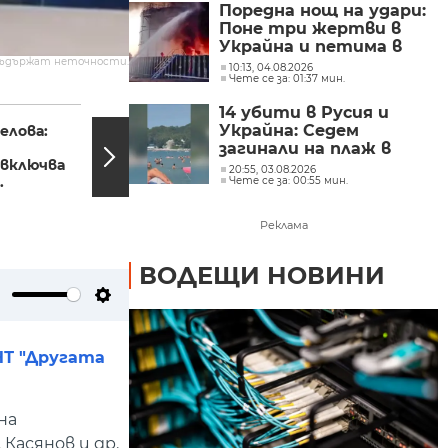
Поредна нощ на удари:
Поне три жертви в
Украйна и петима в
съдържат неточности.
Русия
10:13, 04.08.2026
Чете се за: 01:37 мин.
18:21, 05.12.2024
17:54,
14 убити в Русия и
Украйна: Седем
елова:
Побойникът, нападнал
беззащитни жени в
загинали на плаж в
включва
Пет могили, остава
руския краснодарски
20:55, 03.08.2026
.
под...
Чете се за: 00:55 мин.
край
Реклама
ВОДЕЩИ НОВИНИ
ute
Settings
НТ "Другата
на
Касянов и др.