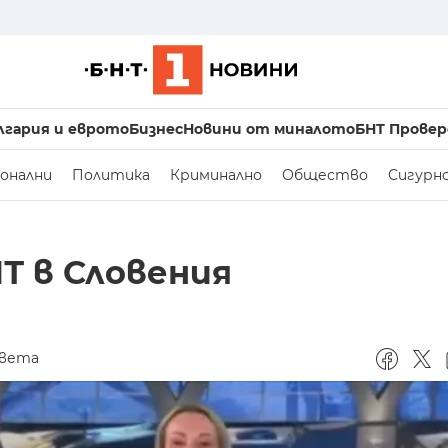
лгария и еврото
Бизнес
Новини от миналото
БНТ Провер
онални
Политика
Криминално
Общество
Сигурн
Т в Словения
света