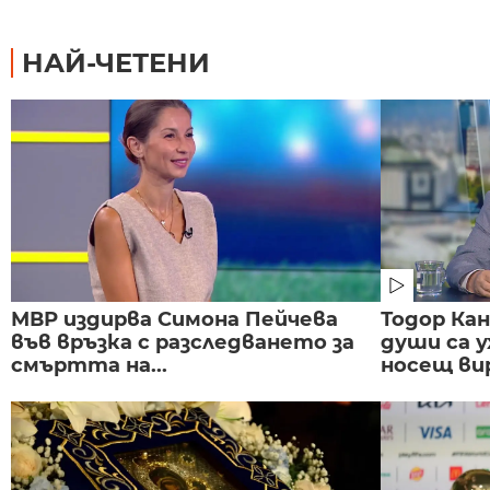
НАЙ-ЧЕТЕНИ
МВР издирва Симона Пейчева
Тодор Ка
във връзка с разследването за
души са у
смъртта на...
носещ вир