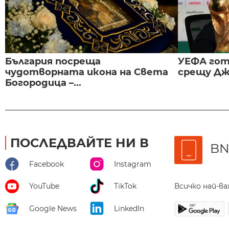
България посреща
УЕФА гот
чудотворната икона на Света
срещу Дж
Богородица –...
ПОСЛЕДВАЙТЕ НИ В
BN
Facebook
Instagram
Всичко най-в
YouTube
TikTok
Google News
LinkedIn