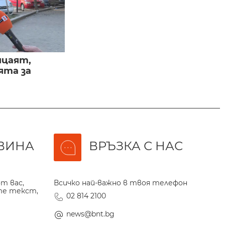
ицаят,
ята за
ВИНА
ВРЪЗКА С НАС
т вас,
Всичко най-важно в твоя телефон
те текст,
02 814 2100
news@bnt.bg