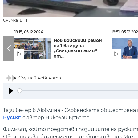
Снимка: БНТ
19:15, 05.12.2024
18:51, 05.12.20
Нов войскови район
на 1-ва група
„Специални сили“
от...
Слушай новината
Play
Тази вечер в Любляна - Словенската обществен
Русия"
с автор Николай Кръсте.
Филмът, който представя позициите на руските
Овсянникова, бизнесменът и общественик Михаил