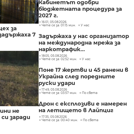
Кабинетът одобри
бюджетната процедура за
2027 г.
16:01, 05.08.2026
Чете се за: 01:15 мин.
У нас
цех за
задържаха 7
Задържаха у нас организатор
на международна мрежа за
наркотрафик...
18:05, 05.08.2026
Чете се за: 02:52 мин.
У нас
Поне 17 жертви и 45 ранени в
Украйна след поредните
руски удари
17:49, 05.08.2026
Чете се за: 03:57 мин.
По света
Дрон с експлозиви е намерен
на летището в Лайпциг
ини не
си заради
17:35, 05.08.2026
Чете се за: 00:40 мин.
По света