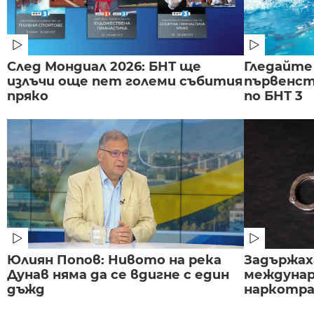
След Мондиал 2026: БНТ ще
Гледайте
излъчи още пет големи събития
първенст
пряко
по БНТ 3
Юлиян Попов: Нивото на река
Задържаха
Дунав няма да се вдигне с един
междунар
дъжд
наркотраф