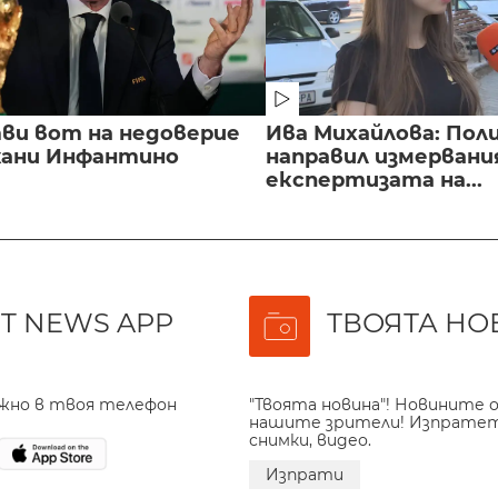
ви вот на недоверие
Ива Михайлова: Пол
ани Инфантино
направил измервани
експертизата на...
T NEWS APP
ТВОЯТА НО
ажно в твоя телефон
"Твоята новина"! Новините о
нашите зрители! Изпрате
снимки, видео.
Изпрати