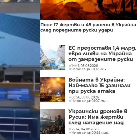
Поне 17 жертви и 45 ранени в Украйна
след поредните руски удари
ЕС предоставя 1,4 млрд.
евро лихви на Украйна
от замразените руски
активи
14:41, 05.08.2026
Чете се за: 01:12 мин.
Войната в Украйна:
Най-малко 15 загинали
при руска атака
07:56, 05.08.2026
Чете се за: 01:07 мин.
Украински дронове в
Русия: Има жертви
след нападение над
складове
22:14, 04.08.2026
Чете се за: 00:55 мин.