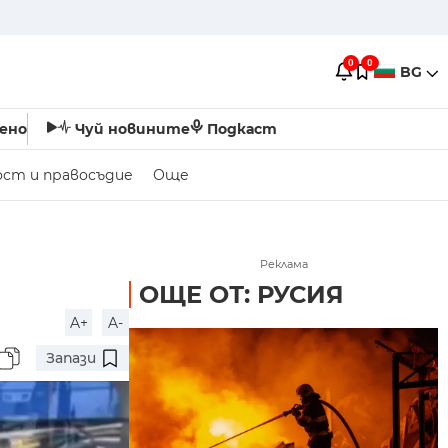
0
0
BG
ено
Чуй новините
Подкаст
ост и правосъдие
Още
Реклама
ОЩЕ ОТ: РУСИЯ
A+
A-
Запази