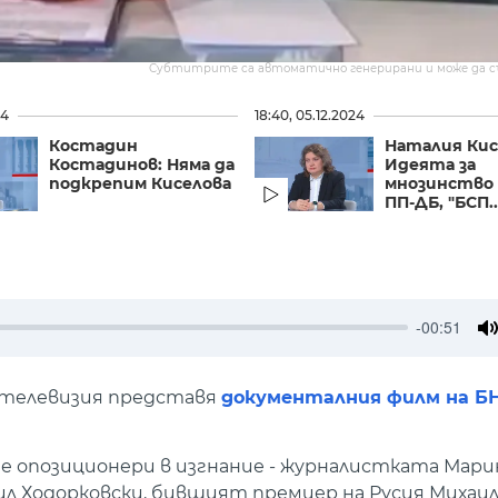
Субтитрите са автоматично генерирани и може да 
24
18:40, 05.12.2024
Костадин
Наталия Кис
Костадинов: Няма да
Идеята за
подкрепим Киселова
мнозинство 
ПП-ДБ, "БСП..
-00:51
M
а телевизия представя
документалния филм на Б
 опозиционери в изгнание - журналистката Мари
 Ходорковски, бившият премиер на Русия Михаил 