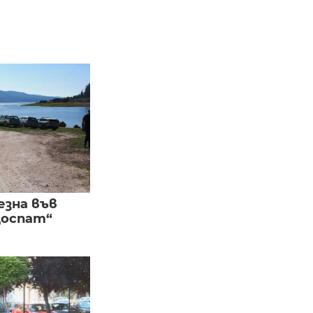
езна във
Доспат“