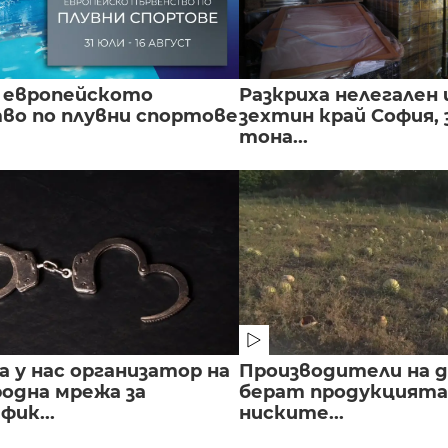
 европейското
Разкриха нелегален 
во по плувни спортове
зехтин край София, 
тона...
 у нас организатор на
Производители на д
одна мрежа за
берат продукцията 
ик...
ниските...