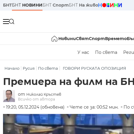
БНТ
БНТ
НОВИНИ
БНТ
Спорт
БНТ
На живо
Новини
Свят
Спорт
Времето
Бъ
У нас
По света
Реги
Начало
Русия
По света
ГОВОРИ РУСКАТА ОПОЗИЦИЯ
Премиера на филм на БН
от
Николай Кръстев
Всичко от автора
19:20, 05.12.2024 (обновена)
Чете се за: 00:52 мин.
По 