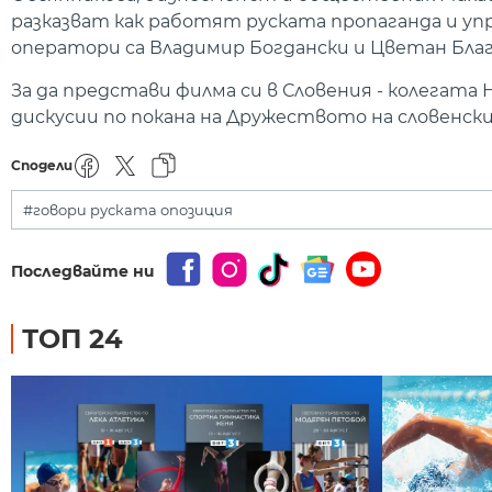
разказват как работят руската пропаганда и уп
оператори са Владимир Богдански и Цветан Благ
За да представи филма си в Словения - колегата
дискусии по покана на Дружеството на словенск
Сподели
#говори руската опозиция
Последвайте ни
ТОП 24