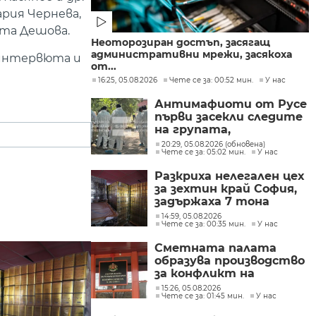
рия Чернева,
ета Дешова.
Неоторозиран достъп, засягащ
административни мрежи, засякоха
т интервюта и
от...
16:25, 05.08.2026
Чете се за: 00:52 мин.
У нас
Антимафиоти от Русе
първи засекли следите
на групата,
произвеждала
20:29, 05.08.2026 (обновена)
Чете се за: 05:02 мин.
У нас
фентанил в София
Разкриха нелегален цех
за зехтин край София,
задържаха 7 тона
продукт без марка
14:59, 05.08.2026
Чете се за: 00:35 мин.
У нас
Сметната палата
образува производство
за конфликт на
интереси при Делян
15:26, 05.08.2026
Чете се за: 01:45 мин.
У нас
Пеевски