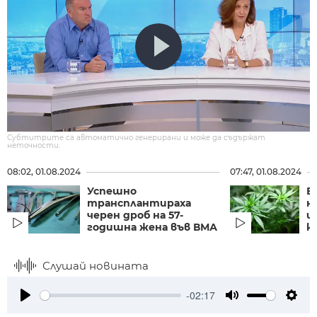
Субтитрите са автоматично генерирани и може да съдържат
неточности.
08:02, 01.08.2024
07:47, 01.08.2024
Успешно
Б
трансплантираха
н
черен дроб на 57-
и
годишна жена във ВМА
ка
Слушай новината
-02:17
Play
Mute
Setti