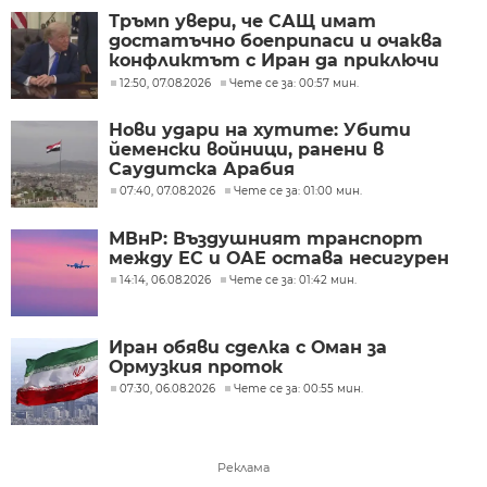
Тръмп увери, че САЩ имат
достатъчно боеприпаси и очаква
конфликтът с Иран да приключи
скоро
12:50, 07.08.2026
Чете се за: 00:57 мин.
Нови удари на хутите: Убити
йеменски войници, ранени в
Саудитска Арабия
07:40, 07.08.2026
Чете се за: 01:00 мин.
МВнР: Въздушният транспорт
между ЕС и ОАЕ остава несигурен
14:14, 06.08.2026
Чете се за: 01:42 мин.
Иран обяви сделка с Оман за
Ормузкия проток
07:30, 06.08.2026
Чете се за: 00:55 мин.
Реклама