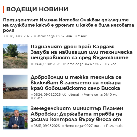
ВОДЕЩИ НОВИНИ
Президентът Илияна Йотова: Очаквам докладите
на службите какъв е дронът и каква е била неговата
роля
10:18, 09.08.2026
Чете се за: 02:32 мин.
У нас
Падналият дрон край Кардам:
Загуба на навигация или техническа
неизправност са сред възможните
причини
08:36, 09.08.2026
Чете се за: 04:47 мин.
У нас
Доброволци и тежка техника се
включват в гасенето на пожара
край бобошевското село Висока
могила
08:24, 09.08.2026 (обновена)
Чете се за: 01:40 мин.
У нас
Земеделският министър Пламен
Абровски: Държавата трябва да
засили контрола върху вноса от
трети страни
08:51, 09.08.2026
Чете се за: 09:27 мин.
Политика