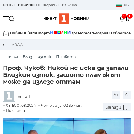
БНТ
БНТ
НОВИНИ
БНТ
Спорт
БНТ
На живо
BG
1
0
Новини
Свят
Спорт
Времето
България и еврото
Би
НАЗАД
Начало
Близък изток
По света
Проф. Чуков: Никой не иска да запали
Близкия изток, защото пламъкът
може да излезе оттам
A+
A-
БНТ
от
08:19, 01.08.2024
Чете се за: 02:35 мин.
Запази
По света