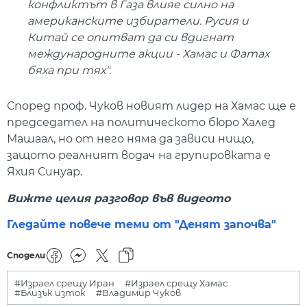
конфликтът в Газа влияе силно на
американските избиратели. Русия и
Китай се опитват да си вдигнат
международните акции - Хамас и Фатах
бяха при тях".
Според проф. Чуков новият лидер на Хамас ще е
председател на политическото бюро Халед
Машаал, но от него няма да зависи нищо,
защото реалният водач на групировката е
Яхия Синуар.
Вижте целия разговор във видеото
Гледайте повече теми от "Денят започва"
Сподели
#Израел срещу Иран
#Израел срещу Хамас
#Близък изток
#Владимир Чуков