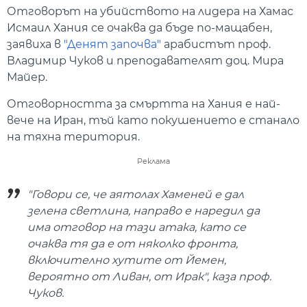
Отговорът на убийството на лидера на Хамас
Исмаил Хания се очаква да бъде по-мащабен,
заявиха в
"Денят започва"
арабистът проф.
Владимир Чуков и преподавателят доц. Мира
Майер.
Отговорността за смъртта на Хания е най-
вече на Иран, тъй като покушението е станало
на тяхна територия.
Реклама
"Говори се, че аятолах Хаменей е дал
зелена светлина, направо е наредил да
има отговор на тази атака, като се
очаква тя да е от няколко фронта,
включително хутите от Йемен,
вероятно от Ливан, от Ирак", каза проф.
Чуков.