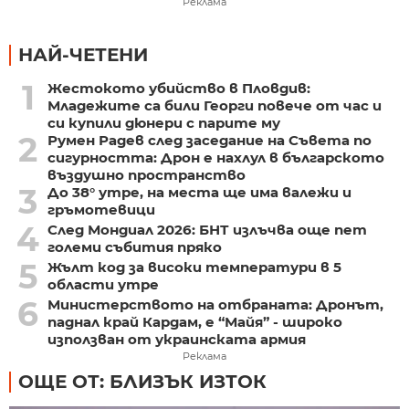
Реклама
НАЙ-ЧЕТЕНИ
1
Жестокото убийство в Пловдив:
Младежите са били Георги повече от час и
си купили дюнери с парите му
2
Румен Радев след заседание на Съвета по
сигурността: Дрон е нахлул в българското
въздушно пространство
3
До 38° утре, на места ще има валежи и
гръмотевици
4
След Мондиал 2026: БНТ излъчва още пет
големи събития пряко
5
Жълт код за високи температури в 5
области утре
6
Министерството на отбраната: Дронът,
паднал край Кардам, е “Майя” - широко
използван от украинската армия
Реклама
ОЩЕ ОТ: БЛИЗЪК ИЗТОК