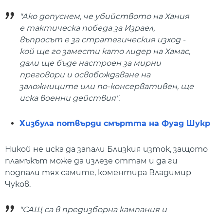
"Ако допуснем, че убийството на Хания
е тактическа победа за Израел,
въпросът е за стратегическия изход -
кой ще го замести като лидер на Хамас,
дали ще бъде настроен за мирни
преговори и освобождаване на
заложниците или по-консервативен, ще
иска военни действия".
Хизбула потвърди смъртта на Фуад Шукр
Никой не иска да запали Близкия изток, защото
пламъкът може да излезе оттам и да ги
подпали тях самите, коментира Владимир
Чуков.
"САЩ са в предизборна кампания и