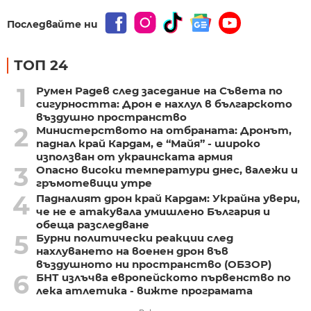
Последвайте ни
ТОП 24
1
Румен Радев след заседание на Съвета по
сигурността: Дрон е нахлул в българското
въздушно пространство
2
Министерството на отбраната: Дронът,
паднал край Кардам, е “Майя” - широко
използван от украинската армия
3
Опасно високи температури днес, валежи и
гръмотевици утре
4
Падналият дрон край Кардам: Украйна увери,
че не е атакувала умишлено България и
обеща разследване
5
Бурни политически реакции след
нахлуването на военен дрон във
въздушното ни пространство (ОБЗОР)
6
БНТ излъчва европейското първенство по
лека атлетика - вижте програмата