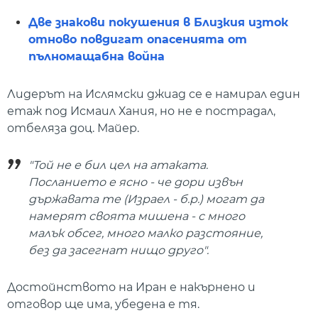
Две знакови покушения в Близкия изток
отново повдигат опасенията от
пълномащабна война
Лидерът на Ислямски джиад се е намирал един
етаж под Исмаил Хания, но не е пострадал,
отбеляза доц. Майер.
"Той не е бил цел на атаката.
Посланието е ясно - че дори извън
държавата те (Израел - б.р.) могат да
намерят своята мишена - с много
малък обсег, много малко разстояние,
без да засегнат нищо друго".
Достойнството на Иран е накърнено и
отговор ще има, убедена е тя.