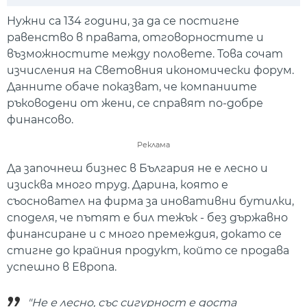
Play
Mute
Setti
Нужни са 134 години, за да се постигне
равенство в правата, отговорностите и
възможностите между половете. Това сочат
изчисления на Световния икономически форум.
Данните обаче показват, че компаниите
ръководени от жени, се справят по-добре
финансово.
Реклама
Да започнеш бизнес в България не е лесно и
изисква много труд. Дарина, която е
съосновател на фирма за иновативни бутилки,
споделя, че пътят е бил тежък - без държавно
финансиране и с много премеждия, докато се
стигне до крайния продукт, който се продава
успешно в Европа.
"Не е лесно, със сигурност е доста