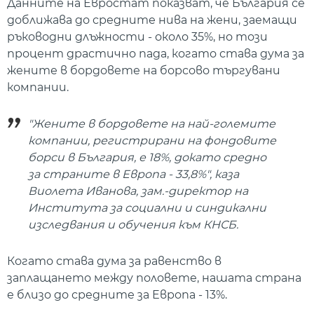
Данните на Евростат показват, че България се
доближава до средните нива на жени, заемащи
ръководни длъжности - около 35%, но този
процент драстично пада, когато става дума за
жените в бордовете на борсово търгувани
компании.
"Жените в бордовете на най-големите
компании, регистрирани на фондовите
борси в България, е 18%, докато средно
за страните в Европа - 33,8%", каза
Виолета Иванова, зам.-директор на
Института за социални и синдикални
изследвания и обучения към КНСБ.
Когато става дума за равенство в
заплащането между половете, нашата страна
е близо до средните за Европа - 13%.