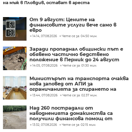
на мъж в Пловдив, остават в ареста
От 9 август: Цените на
финансовите услуги вече само в
евро
14:14, 07.08.2026
Чете се за: 04:50 мин.
Заради пропаднал общински път е
обявено частично бедствено
положение в Перник до 24 август
14:05, 07.08.2026
Чете се за: 01:30 мин.
Министърът на транспорта очаква
нова заповед от АПИ за
ограничанията за спирането на
тежкотоварния трафик
13:44, 07.08.2026
Чете се за: 02:37 мин.
Над 260 пострадали от
наводненията домакинства са
получили финансова помощ от
Социалното министерство
13:32, 07.08.2026
Чете се за: 02:15 мин.