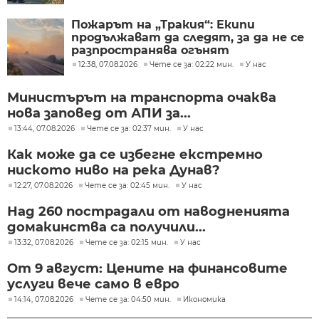
фентанил
Пожарът на „Тракия“: Екипи
продължават да следят, за да не се
разпространява огънят
12:38, 07.08.2026
Чете се за: 02:22 мин.
У нас
Министърът на транспорта очаква
нова заповед от АПИ за...
13:44, 07.08.2026
Чете се за: 02:37 мин.
У нас
Как може да се избегне екстремно
ниското ниво на река Дунав?
12:27, 07.08.2026
Чете се за: 02:45 мин.
У нас
Над 260 пострадали от наводненията
домакинства са получили...
13:32, 07.08.2026
Чете се за: 02:15 мин.
У нас
От 9 август: Цените на финансовите
услуги вече само в евро
14:14, 07.08.2026
Чете се за: 04:50 мин.
Икономика