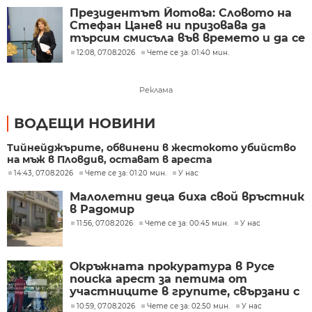
Президентът Йотова: Словото на
Стефан Цанев ни призовава да
търсим смисъла във времето и да се
ръководим от нравствената мяра
12:08, 07.08.2026
Чете се за: 01:40 мин.
на съвестта
Реклама
ВОДЕЩИ НОВИНИ
Тийнейджърите, обвинени в жестокото убийство
на мъж в Пловдив, остават в ареста
14:43, 07.08.2026
Чете се за: 01:20 мин.
У нас
Малолетни деца биха свой връстник
в Радомир
11:56, 07.08.2026
Чете се за: 00:45 мин.
У нас
Окръжната прокуратура в Русе
поиска арест за петима от
участниците в групите, свързани с
разбитата лаборатория за
10:59, 07.08.2026
Чете се за: 02:50 мин.
У нас