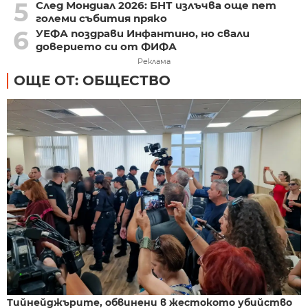
5
След Мондиал 2026: БНТ излъчва още пет
големи събития пряко
6
УЕФА поздрави Инфантино, но свали
доверието си от ФИФА
Реклама
ОЩЕ ОТ: ОБЩЕСТВО
Тийнейджърите, обвинени в жестокото убийство