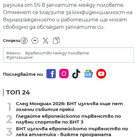
разлика от 5% в заплатите между половете.
Отменят се клаузите за конфиденциалност на
възнаграждението и работещите ще могат
свободно да обсъждат заплатите си.
Сподели
#жени
#равенство между половете
#заплащане
Последвайте ни
ТОП 24
1
След Мондиал 2026: БНТ излъчва още пет
големи събития пряко
2
Гледайте европейското първенство по
плувни спортове по БНТ 3
3
БНТ излъчва европейското първенство по
лека атлетика - вижте програмата