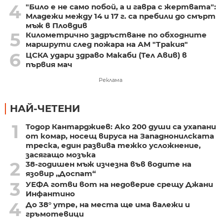
4
"Било е не само побой, а и гавра с жертвата":
Младежи между 14 и 17 г. са пребили до смърт
мъж в Пловдив
5
Километрично задръстване по обходните
маршрути след пожара на АМ "Тракия"
6
ЦСКА удари здраво Макаби (Тел Авив) в
първия мач
Реклама
НАЙ-ЧЕТЕНИ
1
Тодор Кантарджиев: Ако 200 души са ухапани
от комар, носещ вируса на Западнонилската
треска, един развива тежко усложнение,
засягащо мозъка
2
38-годишен мъж изчезна във водите на
язовир „Доспат“
3
УЕФА готви вот на недоверие срещу Джани
Инфантино
4
До 38° утре, на места ще има валежи и
гръмотевици