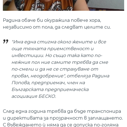
Радина обаче би окуражила повече хора,
независимо от пола, да следват целите си.
"Има една стигма около жените и все
още тяхната приемственост и
инвестиции. Но също така като по-
нежния пол ние самите трябва да сме
по-смели и да не се страхуваме от
провал, неодобрение", отбеляза Радина
Попова, предприемач, член на
Българската предприемаческа
асоциация БЕСКО.
След една година трябва да бъде транспонира
и директивата за прозрачност в заплащането.
С въвеждането ѝ няма да се допуска по-голяма