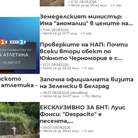
пожар (СНИМКИ)
12:32, 08.08.2026
Чете се за: 00:42 мин.
У нас
Земеделският министър:
Има "аномалии" в цените на...
11:45, 08.08.2026
Чете се за: 01:17 мин.
У нас
Проверките на НАП: Почти
всеки втори обект по
Южното Черноморие е с...
10:21, 08.08.2026
Чете се за: 02:02 мин.
У нас
йското
Започна официалната визита
 атлетика -
на Зеленски в Белград
08:27, 08.08.2026 (обновена)
Чете се за: 04:07 мин.
По света
ЕКСКЛУЗИВНО ЗА БНТ: Луис
Фонси: "Despacito" е
песента,...
09:00, 08.08.2026
Чете се за: 09:42 мин.
У нас