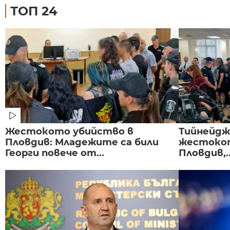
ТОП 24
Жестокото убийство в
Тийнейдж
Пловдив: Младежите са били
жестокот
Георги повече от...
Пловдив,..