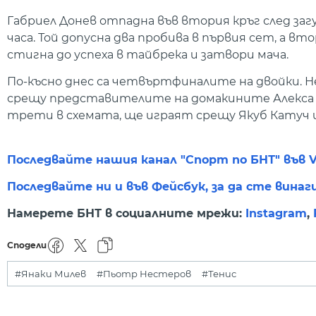
Габриел Донев отпадна във втория кръг след загуба
часа. Той допусна два пробива в първия сет, а 
стигна до успеха в тайбрека и затвори мача.
По-късно днес са четвъртфиналите на двойки. Не
срещу представителите на домакините Алекса Пи
трети в схемата, ще играят срещу Якуб Катуч и 
Последвайте нашия канал "Спорт по БНТ" във V
Последвайте ни и във Фейсбук, за да сте винаг
Намерете БНТ в социалните мрежи:
Instagram
,
Сподели
#Янаки Милев
#Пьотр Нестеров
#Тенис