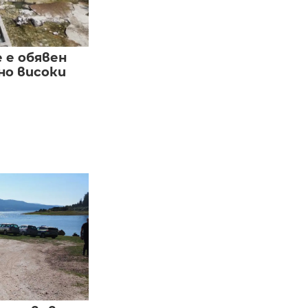
е е обявен
но високи