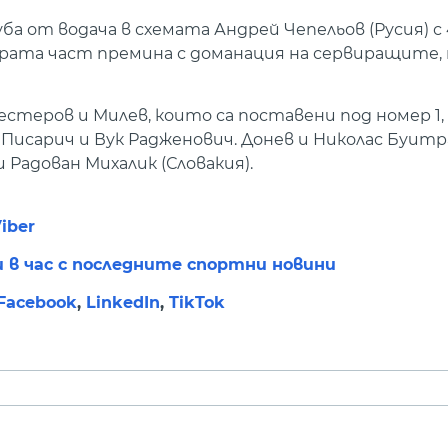
 от водача в схемата Андрей Чепельов (Русия) с 4:6,
втората част премина с доманация на сервиращите,
стеров и Милев, които са поставени под номер 1,
сарич и Вук Радженович. Донев и Николас Буитра
Радован Михалик (Словакия).
iber
и в час с последните спортни новини
Facebook
,
LinkedIn
,
TikTok