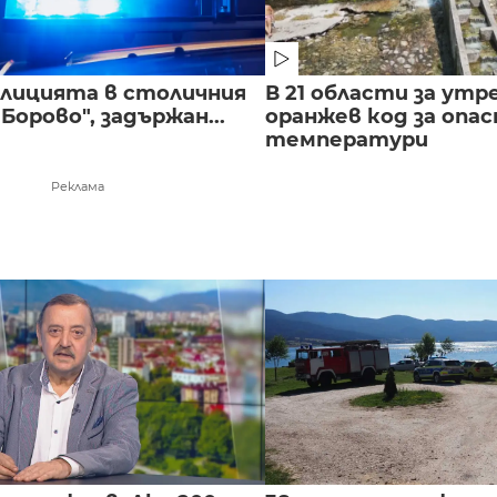
полицията в столичния
В 21 области за утр
Борово", задържан...
оранжев код за опас
температури
Реклама