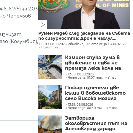
 6:7(5) за 2:03
 но Чепельов
Румен Радев след заседание на Съвета
 излизат
по сигурността: Дрон е нахлул...
го (Колумбия),
12:09, 08.08.2026 (обновена)
Чете се за: 04:00 мин.
Политика
Камион спука гума в
движение и едва не
премаза лека кола на
Подбалканския път
12:00, 08.08.2026
Чете се за: 01:07 мин.
У нас
(СНИМКИ)
Пожар изпепели две
къщи в бобошевското
село Висока могила
(СНИМКИ)
13:29, 08.08.2026
Чете се за: 00:40 мин.
У нас
Затвориха
околовръстния път на
Асеновград заради