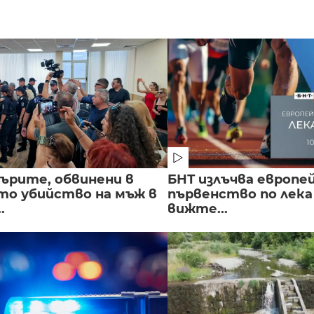
ърите, обвинени в
БНТ излъчва европе
о убийство на мъж в
първенство по лека
.
вижте...