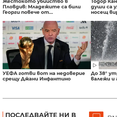
Жестокото убийство в
Тодор Ка
Пловдив: Младежите са били
души са у
Георги повече от...
носещ вир
УЕФА готви вот на недоверие
До 38° ут
срещу Джани Инфантино
валежи и
ПОСЛЕДВАЙТЕ НИ В