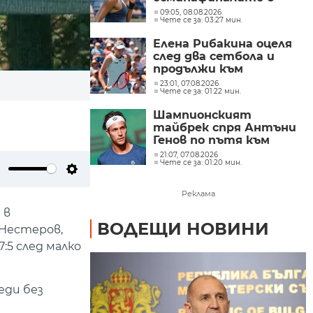
Торонто
09:05, 08.08.2026
Чете се за: 03:27 мин.
Елена Рибакина оцеля
след два сетбола и
продължи към
осминафиналите в
23:01, 07.08.2026
Чете се за: 01:22 мин.
Торонто, Мира
Андреева отпадна
Шампионският
тайбрек спря Антъни
Генов по пътя към
финала в Пловдив
21:07, 07.08.2026
Чете се за: 01:20 мин.
ute
Settings
Реклама
 в
ВОДЕЩИ НОВИНИ
 Нестеров,
:5 след малко
еди без