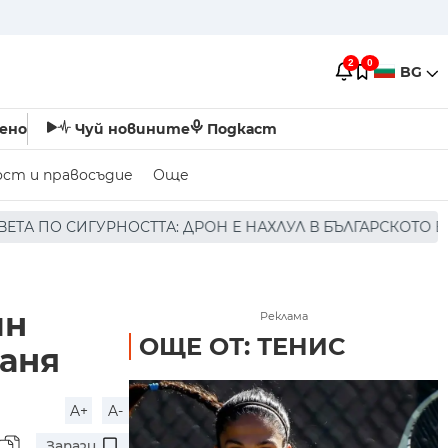
2
0
BG
ено
Чуй новините
Подкаст
ост и правосъдие
Още
РОН Е НАХЛУЛ В БЪЛГАРСКОТО ВЪЗДУШНО ПРОСТРАНСТВО 
ин
Реклама
ОЩЕ ОТ: ТЕНИС
аня
A+
A-
Запази