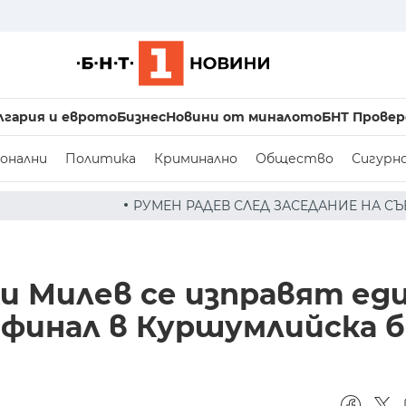
лгария и еврото
Бизнес
Новини от миналото
БНТ Провер
онални
Политика
Криминално
Общество
Сигурн
 РАДЕВ СЛЕД ЗАСЕДАНИЕ НА СЪВЕТА ПО СИГУРНОСТТА: Д
и Милев се изправят ед
финал в Куршумлийска б