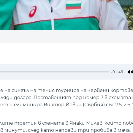
-01:49
M
 на сингъл на тенис турнира на червени кортове
хиляди долара. Поставеният под номер 7 в схемата
 и елиминира Виктор Йович (Сърбия) със 7:5, 2:6, 7
алите третия в схемата 3 Янаки Милев, който поб
 88 минути, след като направи три пробива в мача.