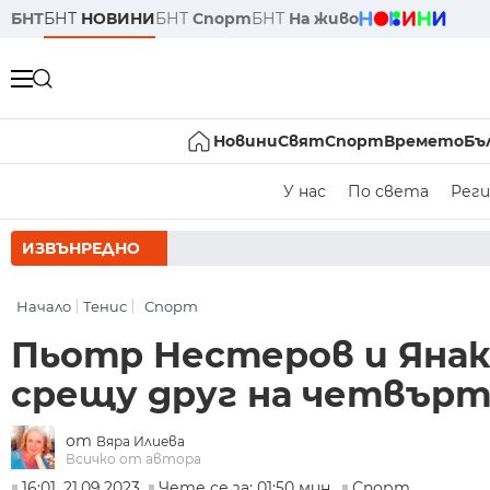
БНТ
БНТ
НОВИНИ
БНТ
Спорт
БНТ
На живо
Новини
Свят
Спорт
Времето
Бъ
У нас
По света
Реги
ИЗВЪНРЕДНО
РУМЕН
Начало
Тенис
Спорт
Пьотр Нестеров и Янак
срещу друг на четвърт
от
Вяра Илиева
Всичко от автора
16:01, 21.09.2023
Чете се за: 01:50 мин.
Спорт