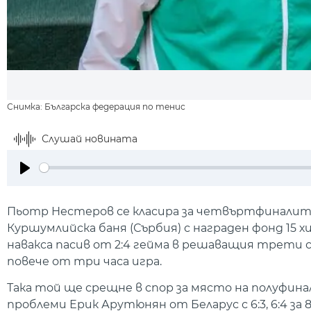
Снимка: Българска федерация по тенис
Слушай новината
Play
Пьотр Нестеров се класира за четвъртфиналите
Куршумлийска баня (Сърбия) с награден фонд 15 
навакса пасив от 2:4 гейма в решаващия трети сет
повече от три часа игра.
Така той ще срещне в спор за място на полуфин
проблеми Ерик Арутюнян от Беларус с 6:3, 6:4 за