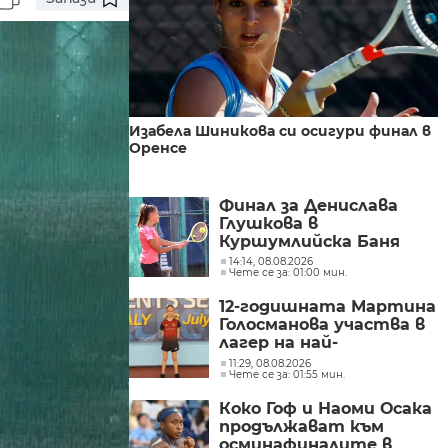
Изабела Шиникова си осигури финал в
Оренсе
Финал за Денислава
Глушкова в
Куршумлийска Баня
14:14, 08.08.2026
Чете се за: 01:00 мин.
12-годишната Мартина
Голосманова участва в
лагер на най-
перспективните млади
11:29, 08.08.2026
Чете се за: 01:55 мин.
състезатели по тенис
на маса в Европа
Коко Гоф и Наоми Осака
продължават към
осминафиналите в