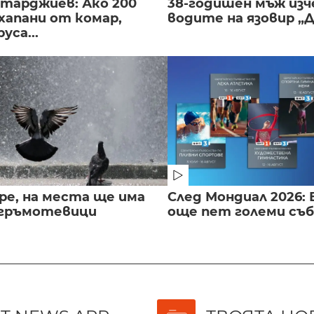
нтарджиев: Ако 200
38-годишен мъж изч
хапани от комар,
водите на язовир „
уса...
ре, на места ще има
След Мондиал 2026: 
 гръмотевици
още пет големи съ