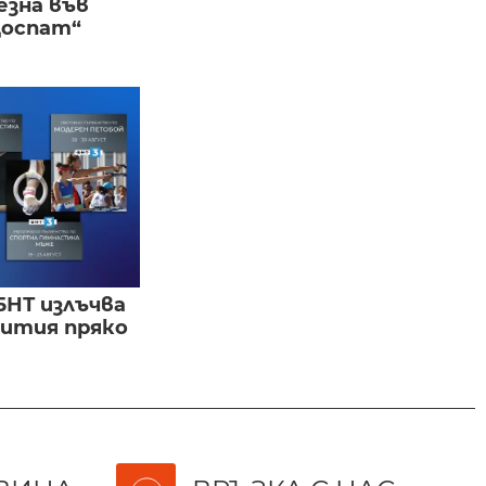
езна във
Доспат“
БНТ излъчва
бития пряко