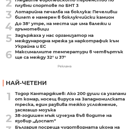
2
плувни спортове по БНТ 3
3
Лотарийна печалба на боклука: Печеливш
билет е намерен в боклукчийски камион
4
До 38° утре, на места ще има валежи и
гръмотевици
5
Задържаха у нас организатор на
международна мрежа за наркотрафик към
Украйна и ЕС
6
Максималните температури в четвъртък
ще са между 32° и 37°
Реклама
НАЙ-ЧЕТЕНИ
1
Тодор Кантарджиев: Ако 200 души са ухапани
от комар, носещ вируса на Западнонилската
треска, един развива тежко усложнение,
засягащо мозъка
2
38-годишен мъж изчезна във водите на
язовир „Доспат“
България посреща чудотворната икона на