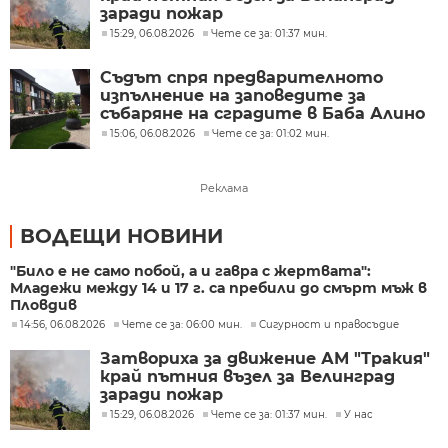
заради пожар
15:29, 06.08.2026
Чете се за: 01:37 мин.
Съдът спря предварителното
изпълнение на заповедите за
събаряне на сградите в Баба Алино
15:06, 06.08.2026
Чете се за: 01:02 мин.
Реклама
ВОДЕЩИ НОВИНИ
"Било е не само побой, а и гавра с жертвата":
Младежи между 14 и 17 г. са пребили до смърт мъж в
Пловдив
14:56, 06.08.2026
Чете се за: 06:00 мин.
Сигурност и правосъдие
Затвориха за движение АМ "Тракия"
край пътния възел за Велинград
заради пожар
15:29, 06.08.2026
Чете се за: 01:37 мин.
У нас