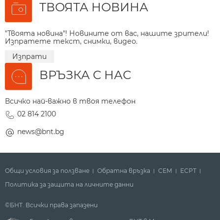
ТВОЯТА НОВИНА
"Твоята новина"! Новините от вас, нашите зрители!
Изпратете текст, снимки, видео.
Изпрати
ВРЪЗКА С НАС
Всичко най-важно в твоя телефон
02 814 2100
news@bnt.bg
Общи условия за ползване
Обратна връзка
СЕМ
ECPT
Политика за защита на личните данни
©БНТ. Всички права запазени