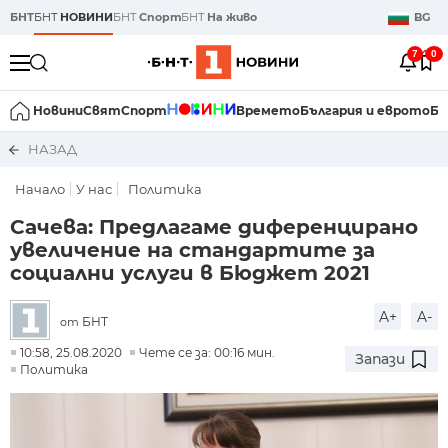
БНТ
БНТ
НОВИНИ
БНТ
Спорт
БНТ
На живо
BG
7
0
Новини
Свят
Спорт
Времето
България и еврото
Би
НАЗАД
Начало
У нас
Политика
Сачева: Предлагаме диференцирано
увеличение на стандартите за
социални услуги в Бюджет 2021
A+
A-
БНТ
от
10:58, 25.08.2020
Чете се за: 00:16 мин.
Запази
Политика