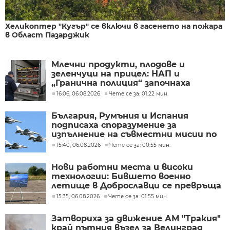
Хеликоптер "Кугър" се включи в гасенето на пожара
в Област Пазарджик
Млечни продукти, плодове и
зеленчуци на прицел: НАП и
„Гранична полиция“ започнаха
проверки по границите с Румъния и
16:06, 06.08.2026
Чете се за: 01:22 мин.
Гърция
България, Румъния и Испания
подписаха споразумение за
изпълнение на съвместни мисии по
охрана на въздушното
15:40, 06.08.2026
Чете се за: 00:55 мин.
пространство
Нови работни места и високи
технологии: Бившето военно
летище в Доброславци се превръща
в голям космически център
15:35, 06.08.2026
Чете се за: 01:55 мин.
Затвориха за движение АМ "Тракия"
край пътния възел за Велинград