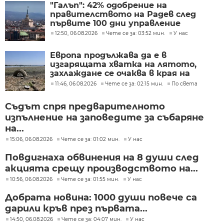
"Галъп": 42% одобрение на
правителството на Радев след
първите 100 дни управление
12:50, 06.08.2026
Чете се за: 03:52 мин.
У нас
Европа продължава да е в
изгарящата хватка на лятото,
захлаждане се очаква в края на
седмицата
11:46, 06.08.2026
Чете се за: 02:15 мин.
По света
Съдът спря предварителното
изпълнение на заповедите за събаряне
на...
15:06, 06.08.2026
Чете се за: 01:02 мин.
У нас
Повдигнаха обвинения на 8 души след
акцията срещу производството на...
10:56, 06.08.2026
Чете се за: 01:55 мин.
У нас
Добрата новина: 1000 души повече са
дарили кръв през първата...
14:50, 06.08.2026
Чете се за: 04:07 мин.
У нас