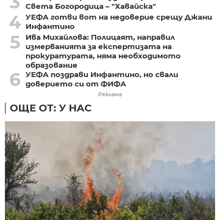
3
Света Богородица – "Хавайска"
4
УЕФА готви вот на недоверие срещу Джани
Инфантино
5
Ива Михайлова: Полицаят, направил
измерванията за експертизата на
прокуратурата, няма необходимото
образование
6
УЕФА поздрави Инфантино, но свали
доверието си от ФИФА
Реклама
ОЩЕ ОТ: У НАС