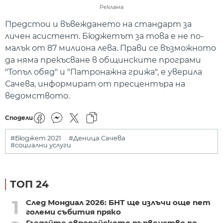
Реклама
Предстои и въвеждането на стандарт за
личен асистент. Бюджетът за това е не по-
малък от 87 милиона лева. Прави се възможното
да няма прекъсване в общинските програми
"Топъл обяд" и "Патронажна грижа", е уверила
Сачева, информират от пресцентъра на
ведомството.
Сподели
#Бюджет 2021
#Деница Сачева
#социални услуги
ТОП 24
1
След Мондиал 2026: БНТ ще излъчи още пет
големи събития пряко
Гледайте европейското първенство по