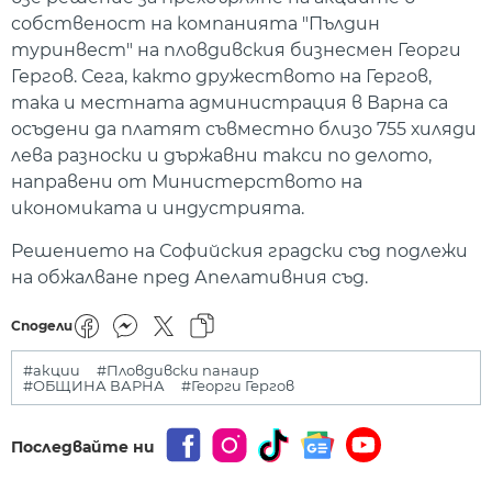
собственост на компанията "Пълдин
туринвест" на пловдивския бизнесмен Георги
Гергов. Сега, както дружеството на Гергов,
така и местната администрация в Варна са
осъдени да платят съвместно близо 755 хиляди
лева разноски и държавни такси по делото,
направени от Министерството на
икономиката и индустрията.
Решението на Софийския градски съд подлежи
на обжалване пред Апелативния съд.
Сподели
#акции
#Пловдивски панаир
#ОБЩИНА ВАРНА
#Георги Гергов
Последвайте ни