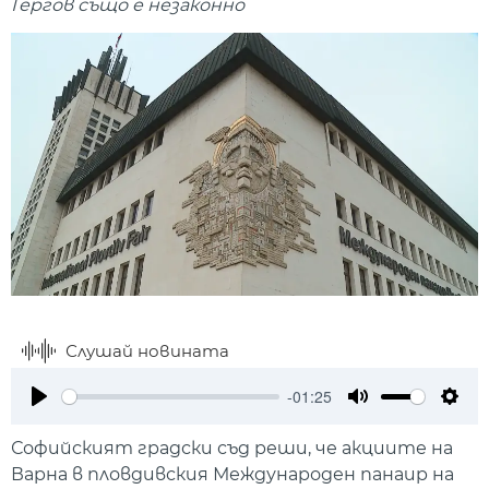
Гергов също е незаконно
Слушай новината
-01:25
Play
Mute
Setti
Софийският градски съд реши, че акциите на
Варна в пловдивския Международен панаир на