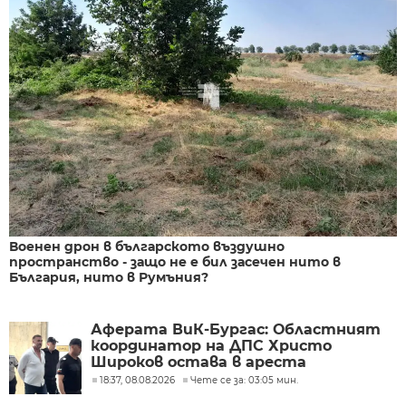
Военен дрон в българското въздушно
пространство - защо не е бил засечен нито в
България, нито в Румъния?
Аферата ВиК-Бургас: Областният
координатор на ДПС Христо
Широков остава в ареста
18:37, 08.08.2026
Чете се за: 03:05 мин.