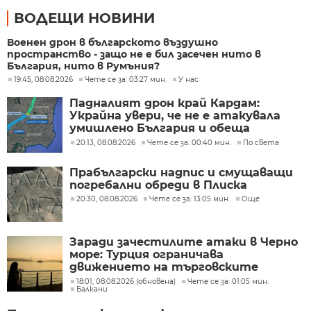
ВОДЕЩИ НОВИНИ
Военен дрон в българското въздушно
пространство - защо не е бил засечен нито в
България, нито в Румъния?
19:45, 08.08.2026
Чете се за: 03:27 мин.
У нас
Падналият дрон край Кардам:
Украйна увери, че не е атакувала
умишлено България и обеща
разследване
20:13, 08.08.2026
Чете се за: 00:40 мин.
По света
Прабългарски надпис и смущаващи
погребални обреди в Плиска
20:30, 08.08.2026
Чете се за: 13:05 мин.
Още
Заради зачестилите атаки в Черно
море: Турция ограничава
движението на търговските
кораби
18:01, 08.08.2026 (обновена)
Чете се за: 01:05 мин.
Балкани