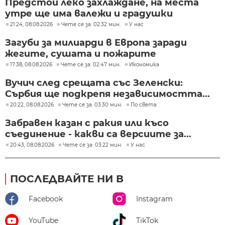
Предстои леко захлаждане, на места
утре ще има валежи и градушки
21:24, 08.08.2026
Чете се за: 02:32 мин.
У нас
Загуби за милиарди в Европа заради
жегите, сушата и пожарите
17:38, 08.08.2026
Чете се за: 02:47 мин.
Икономика
Вучич след срещата със Зеленски:
Сърбия ще подкрепя независимостта...
20:22, 08.08.2026
Чете се за: 03:30 мин.
По света
Забравен казан с ракия или късо
съединение - какви са версиите за...
20:43, 08.08.2026
Чете се за: 03:22 мин.
У нас
ПОСЛЕДВАЙТЕ НИ В
Facebook
Instagram
YouTube
TikTok