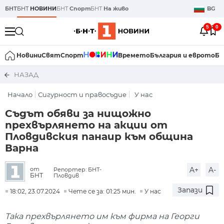
БНТ
БНТ
НОВИНИ
БНТ
Спорт
БНТ
На живо
BG
5
0
Новини
Свят
Спорт
Времето
България и еврото
Би
НАЗАД
Начало
Сигурност и правосъдие
У нас
Съдът обяви за нищожно
прехвърлянето на акции от
Пловдивския панаир към община
Варна
A+
A-
от
Репортер: БНТ-
БНТ
Пловдив
Запази
18:02, 23.07.2024
Чете се за: 01:25 мин.
У нас
Така прехвърлянето им към фирма на Георги