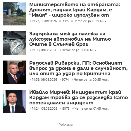
Министерството на отбраната:
Дронът, паднал край Кардам, е
“Майя” - широко използван от
украинската армия
17:23, 08.08.2026
8985
Чете се за: 01:17 мин.
Задържаха мъж за палежа на
луксозен автомобил на Митьо
Очите в Слънчев бряг
17:08, 08.08.2026
Чете се за: 00:50 мин.
Радослав Рибарски, ПП: Основният
въпрос за дрона е дали е случайност,
или опит за удар по критична
инфраструктура
14:36, 08.08.2026
9774
Чете се за: 00:55 мин.
Ивайло Мирчев: Инцидентът край
Кардам трябва да се разследва като
потенциален инцидент
14:24, 08.08.2026
8075
Чете се за: 01:45 мин.
Реклама