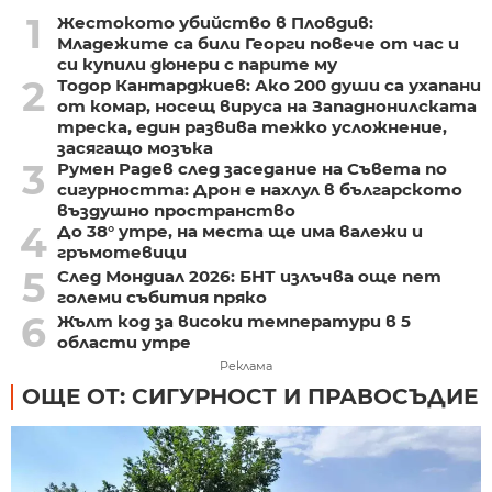
1
Жестокото убийство в Пловдив:
Младежите са били Георги повече от час и
си купили дюнери с парите му
2
Тодор Кантарджиев: Ако 200 души са ухапани
от комар, носещ вируса на Западнонилската
треска, един развива тежко усложнение,
засягащо мозъка
3
Румен Радев след заседание на Съвета по
сигурността: Дрон е нахлул в българското
въздушно пространство
4
До 38° утре, на места ще има валежи и
гръмотевици
5
След Мондиал 2026: БНТ излъчва още пет
големи събития пряко
6
Жълт код за високи температури в 5
области утре
Реклама
ОЩЕ ОТ: СИГУРНОСТ И ПРАВОСЪДИЕ