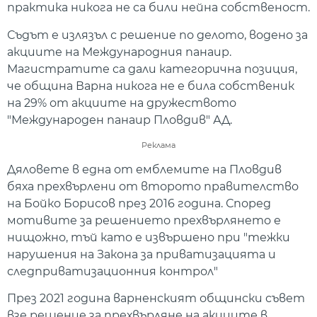
практика никога не са били нейна собственост.
Съдът е излязъл с решение по делото, водено за
акциите на Международния панаир.
Магистратите са дали категорична позиция,
че община Варна никога не е била собственик
на 29% от акциите на дружеството
"Международен панаир Пловдив" АД.
Реклама
Дяловете в една от емблемите на Пловдив
бяха прехвърлени от второто правителство
на Бойко Борисов през 2016 година. Според
мотивите за решението прехвърлянето е
нищожно, тъй като е извършено при "тежки
нарушения на Закона за приватизацията и
следприватизационния контрол"
През 2021 година варненският общински съвет
взе решение за прехвърляне на акциите в