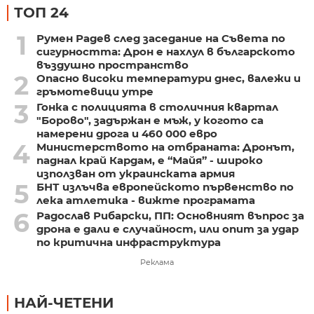
ТОП 24
1
Румен Радев след заседание на Съвета по
сигурността: Дрон е нахлул в българското
въздушно пространство
2
Опасно високи температури днес, валежи и
гръмотевици утре
3
Гонка с полицията в столичния квартал
"Борово", задържан е мъж, у когото са
намерени дрога и 460 000 евро
4
Министерството на отбраната: Дронът,
паднал край Кардам, е “Майя” - широко
използван от украинската армия
5
БНТ излъчва европейското първенство по
лека атлетика - вижте програмата
6
Радослав Рибарски, ПП: Основният въпрос за
дрона е дали е случайност, или опит за удар
по критична инфраструктура
Реклама
НАЙ-ЧЕТЕНИ