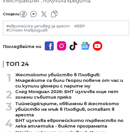
кънстракшън“, получила кредита.
Сподели
#европейска заповед за арест
#ББР
#Стоян Мавродиев
Последвайте ни
ТОП 24
1
Жестокото убийство в Пловдив:
Младежите са били Георги повече от час и
си купили дюнери с парите му
2
След Мондиал 2026: БНТ излъчва още пет
големи събития пряко
3
Тийнейджърите, обвинени в жестокото
убийство на мъж в Пловдив, остават в
ареста
4
БНТ излъчва европейското първенство по
лека атлетика - вижте програмата