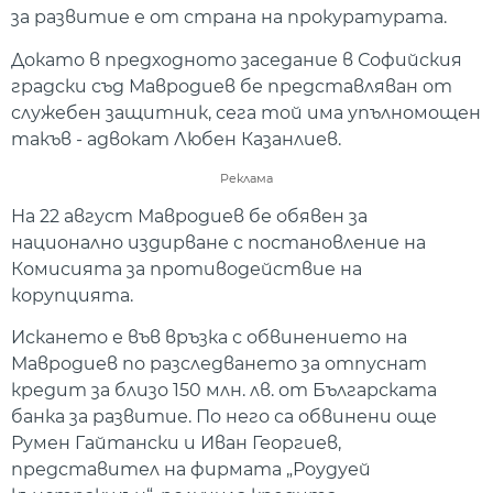
за развитие е от страна на прокуратурата.
Докато в предходното заседание в Софийския
градски съд Мавродиев бе представляван от
служебен защитник, сега той има упълномощен
такъв - адвокат Любен Казанлиев.
Реклама
На 22 август Мавродиев бе обявен за
национално издирване с постановление на
Комисията за противодействие на
корупцията.
Искането е във връзка с обвинението на
Мавродиев по разследването за отпуснат
кредит за близо 150 млн. лв. от Българската
банка за развитие. По него са обвинени още
Румен Гайтански и Иван Георгиев,
представител на фирмата „Роудуей