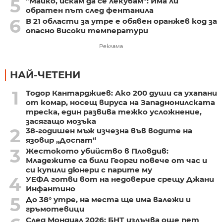
5
"Майко, искам да се лекувам": Има ли
обратен път след фентанила
6
В 21 области за утре е обявен оранжев код за
опасно високи температури
Реклама
НАЙ-ЧЕТЕНИ
1
Тодор Кантарджиев: Ако 200 души са ухапани
от комар, носещ вируса на Западнонилската
треска, един развива тежко усложнение,
засягащо мозъка
2
38-годишен мъж изчезна във водите на
язовир „Доспат“
3
Жестокото убийство в Пловдив:
Младежите са били Георги повече от час и
си купили дюнери с парите му
4
УЕФА готви вот на недоверие срещу Джани
Инфантино
5
До 38° утре, на места ще има валежи и
гръмотевици
След Мондиал 2026: БНТ излъчва още пет