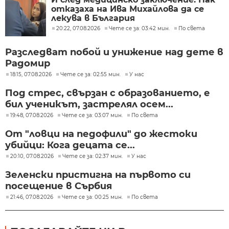
отказаха на Ива Михайлова да се
лекува в България
20:22, 07.08.2026
Чете се за: 03:42 мин.
По света
Разследват побой и унижение над дете в
Радомир
18:15, 07.08.2026
Чете се за: 02:55 мин.
У нас
Под стрес, свързан с образованието, е
бил ученикът, застрелял осем...
19:48, 07.08.2026
Чете се за: 03:07 мин.
По света
От "ловци на педофили" до жестоки
убийци: Кога децата се...
20:10, 07.08.2026
Чете се за: 02:37 мин.
У нас
Зеленски пристигна на първото си
посещение в Сърбия
21:46, 07.08.2026
Чете се за: 00:25 мин.
По света