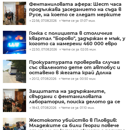
Фентаниловата афера: Шест часа
продължава заседанието на съда в
Русе, на което се гледат мерките
на задържаните
22:56, 07.08.2026
Чете се за: 01:07 мин.
Гонка с полицията в столичния
квартал "Борово", задържан е мъж, у
когото са намерени 460 000 евро
22:50, 07.08.2026
Чете се за: 02:05 мин.
Прокуратурата проверява случая
със сваленото дете от автобус и
оставено в жегата край Долна
Митрополия
20:12, 07.08.2026
Чете се за: 00:50 мин.
Защитата на задържаните,
свързани с фентаниловата
лаборатория, поиска делото да се
гледа в София
18:43, 07.08.2026
Чете се за: 01:10 мин.
Жестокото убийство в Пловдив:
Младежите са били Георги повече