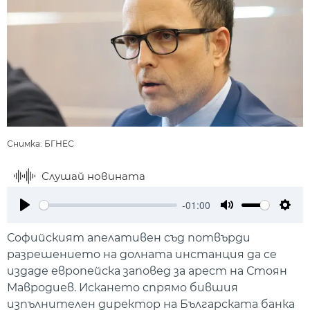
Снимка: БГНЕС
Слушай новината
-01:00
Play
Mute
Setti
Софийският апелативен съд потвърди
разрешението на долната инстанция да се
издаде европейска заповед за арест на Стоян
Мавродиев. Искането спрямо бившия
изпълнителен директор на Българската банка