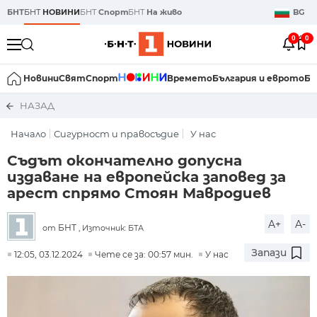
БНТ
БНТ
НОВИНИ
БНТ
Спорт
БНТ
На живо
BG
0
0
Новини
Свят
Спорт
Времето
България и еврото
Би
НАЗАД
Начало
Сигурност и правосъдие
У нас
Съдът окончателно допусна
издаване на европейска заповед за
арест спрямо Стоян Мавродиев
A+
A-
БНТ
от
, Източник: БТА
Запази
12:05, 03.12.2024
Чете се за: 00:57 мин.
У нас