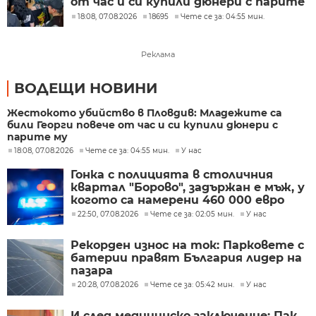
от час и си купили дюнери с парите
му
18:08, 07.08.2026
18695
Чете се за: 04:55 мин.
Реклама
ВОДЕЩИ НОВИНИ
Жестокото убийство в Пловдив: Младежите са
били Георги повече от час и си купили дюнери с
парите му
18:08, 07.08.2026
Чете се за: 04:55 мин.
У нас
Гонка с полицията в столичния
квартал "Борово", задържан е мъж, у
когото са намерени 460 000 евро
22:50, 07.08.2026
Чете се за: 02:05 мин.
У нас
Рекорден износ на ток: Парковете с
батерии правят България лидер на
пазара
20:28, 07.08.2026
Чете се за: 05:42 мин.
У нас
И след медицинско заключение: Пак