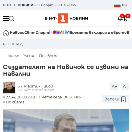
БНТ
БНТ
НОВИНИ
БНТ
Спорт
БНТ
На живо
BG
6
0
Новини
Свят
Спорт
Времето
България и еврото
Би
НАЗАД
Начало
Русия
По света
Създателят на Новичок се извини на
Навални
Мартин Гицов
A+
A-
от
Всичко от автора
22:34, 20.09.2020
Чете се за: 00:26 мин.
Запази
По света