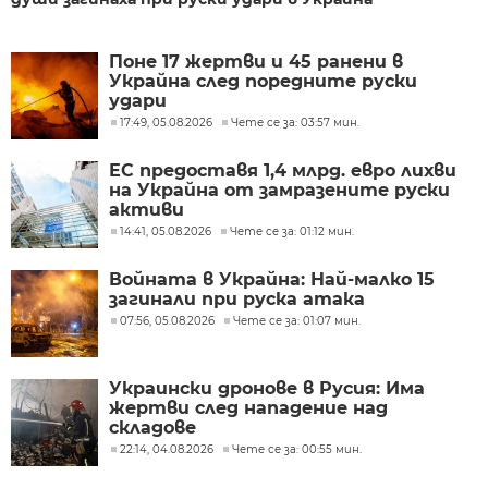
Поне 17 жертви и 45 ранени в
Украйна след поредните руски
удари
17:49, 05.08.2026
Чете се за: 03:57 мин.
ЕС предоставя 1,4 млрд. евро лихви
на Украйна от замразените руски
активи
14:41, 05.08.2026
Чете се за: 01:12 мин.
Войната в Украйна: Най-малко 15
загинали при руска атака
07:56, 05.08.2026
Чете се за: 01:07 мин.
Украински дронове в Русия: Има
жертви след нападение над
складове
22:14, 04.08.2026
Чете се за: 00:55 мин.