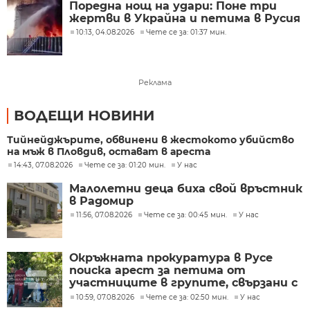
Поредна нощ на удари: Поне три
жертви в Украйна и петима в Русия
10:13, 04.08.2026
Чете се за: 01:37 мин.
Реклама
ВОДЕЩИ НОВИНИ
Тийнейджърите, обвинени в жестокото убийство
на мъж в Пловдив, остават в ареста
14:43, 07.08.2026
Чете се за: 01:20 мин.
У нас
Малолетни деца биха свой връстник
в Радомир
11:56, 07.08.2026
Чете се за: 00:45 мин.
У нас
Окръжната прокуратура в Русе
поиска арест за петима от
участниците в групите, свързани с
разбитата лаборатория за
10:59, 07.08.2026
Чете се за: 02:50 мин.
У нас
фентанил