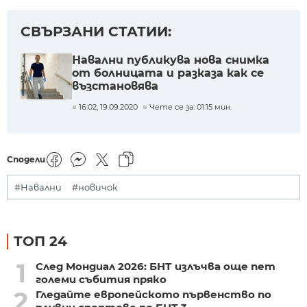
СВЪРЗАНИ СТАТИИ:
Навални публикува нова снимка
от болницата и разказа как се
възстановява
16:02, 19.09.2020
Чете се за: 01:15 мин.
Сподели
#Навални
#новичок
ТОП 24
1
След Мондиал 2026: БНТ излъчва още пет
големи събития пряко
2
Гледайте европейското първенство по