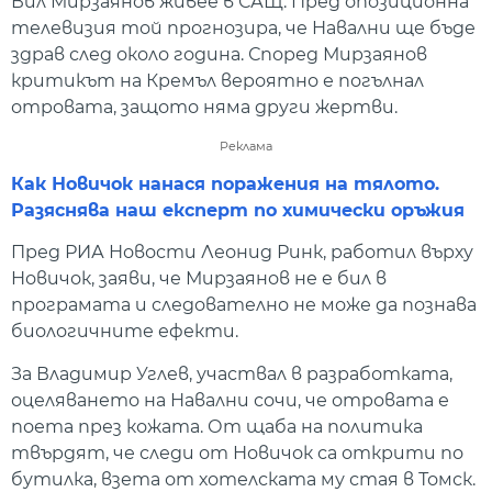
Вил Мирзаянов живее в САЩ. Пред опозиционна
телевизия той прогнозира, че Навални ще бъде
здрав след около година. Според Мирзаянов
критикът на Кремъл вероятно е погълнал
отровата, защото няма други жертви.
Реклама
Как Новичок нанася поражения на тялото.
Разяснява наш експерт по химически оръжия
Пред РИА Новости Леонид Ринк, работил върху
Новичок, заяви, че Мирзаянов не е бил в
програмата и следователно не може да познава
биологичните ефекти.
За Владимир Углев, участвал в разработката,
оцеляването на Навални сочи, че отровата е
поета през кожата. От щаба на политика
твърдят, че следи от Новичок са открити по
бутилка, взета от хотелската му стая в Томск.