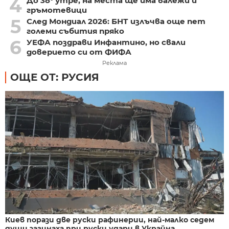
4
До 38° утре, на места ще има валежи и
гръмотевици
5
След Мондиал 2026: БНТ излъчва още пет
големи събития пряко
6
УЕФА поздрави Инфантино, но свали
доверието си от ФИФА
Реклама
ОЩЕ ОТ: РУСИЯ
Киев порази две руски рафинерии, най-малко седем
души загинаха при руски удари в Украйна