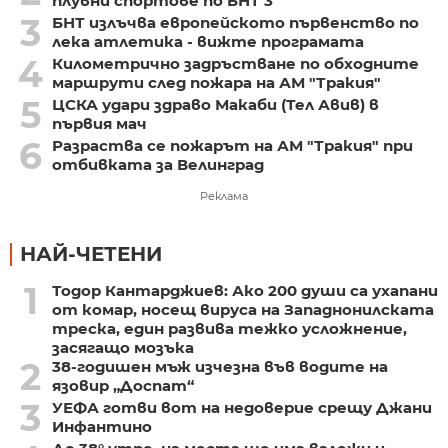
плувни спортове по БНТ 3
3
БНТ излъчва европейското първенство по
лека атлетика - вижте програмата
4
Километрично задръстване по обходните
маршрути след пожара на АМ "Тракия"
5
ЦСКА удари здраво Макаби (Тел Авив) в
първия мач
6
Разраства се пожарът на АМ "Тракия" при
отбивката за Велинград
Реклама
НАЙ-ЧЕТЕНИ
1
Тодор Кантарджиев: Ако 200 души са ухапани
от комар, носещ вируса на Западнонилската
треска, един развива тежко усложнение,
засягащо мозъка
2
38-годишен мъж изчезна във водите на
язовир „Доспат“
3
УЕФА готви вот на недоверие срещу Джани
Инфантино