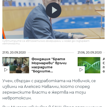
Субтитрите са автоматично генерирани и може да съдържат
неточности.
21:10, 20.09.2020
21:06, 20.09.2020
Фондация "Братя
А
Мормареви" връчи
CO
наградите
пр
"Бодлите...
о
Учен, свързан с разработката на Новичок, се
извини на Алексей Навални, който според
германските власти е жертва на този
невротоксин.