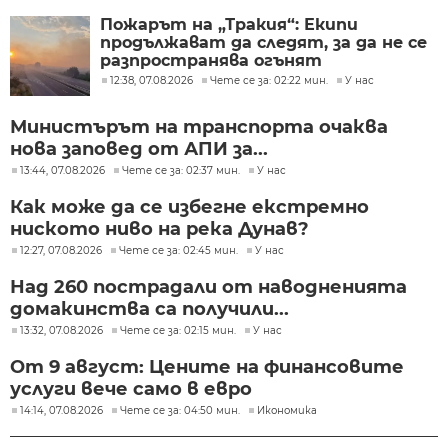
Пожарът на „Тракия“: Екипи
продължават да следят, за да не се
разпространява огънят
12:38, 07.08.2026
Чете се за: 02:22 мин.
У нас
Министърът на транспорта очаква
нова заповед от АПИ за...
13:44, 07.08.2026
Чете се за: 02:37 мин.
У нас
Как може да се избегне екстремно
ниското ниво на река Дунав?
12:27, 07.08.2026
Чете се за: 02:45 мин.
У нас
Над 260 пострадали от наводненията
домакинства са получили...
13:32, 07.08.2026
Чете се за: 02:15 мин.
У нас
От 9 август: Цените на финансовите
услуги вече само в евро
14:14, 07.08.2026
Чете се за: 04:50 мин.
Икономика