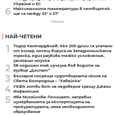
Украйна и ЕС
6
Максималните температури в четвъртък
ще са между 32° и 37°
Реклама
НАЙ-ЧЕТЕНИ
1
Тодор Кантарджиев: Ако 200 души са ухапани
от комар, носещ вируса на Западнонилската
треска, един развива тежко усложнение,
засягащо мозъка
2
38-годишен мъж изчезна във водите на
язовир „Доспат“
3
България посреща чудотворната икона на
Света Богородица – "Хавайска"
4
УЕФА готви вот на недоверие срещу Джани
Инфантино
5
Ива Михайлова: Полицаят, направил
измерванията за експертизата на
прокуратурата, няма необходимото
образование