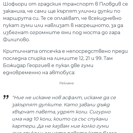
Шофьори от градския транспорт в Пловдив се
заканиха, че сами ще кърпят улични дупки по
маршрута си. Те се оплакват, че всекидневно
пукат гуми или навлизат в насрещното, за да
избегнат огромните ями под моста до гара
Филипово.
Критичната отсечка е непосредствено преди
последна спирка на линиите 12, 21 и 99. Там
Божидар Георгиев е пукал две гуми
едновременно на автобуса:
Реклама
"Ние не искаме нов асфалт, искаме да се
закърпят дупките. Като завали дъжд
хвърчат павета, удрят коли. Сигурно
има над 10 коли, които са със спукани
картери. Да не казвам ние колко гуми