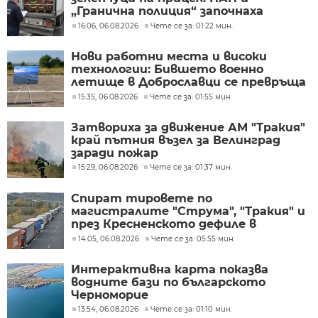
„Гранична полиция“ започнаха
проверки по границите с Румъния и
16:06, 06.08.2026
Чете се за: 01:22 мин.
Гърция
Нови работни места и високи
технологии: Бившето военно
летище в Доброславци се превръща
в голям космически център
15:35, 06.08.2026
Чете се за: 01:55 мин.
Затвориха за движение АМ "Тракия"
край пътния възел за Велинград
заради пожар
15:29, 06.08.2026
Чете се за: 01:37 мин.
Спират тировете по
магистралите "Струма", "Тракия" и
през Кресненското дефиле в
пиковите часове в петък и неделя
14:05, 06.08.2026
Чете се за: 05:55 мин.
Интерактивна карта показва
водните бази по българското
Черноморие
13:54, 06.08.2026
Чете се за: 01:10 мин.