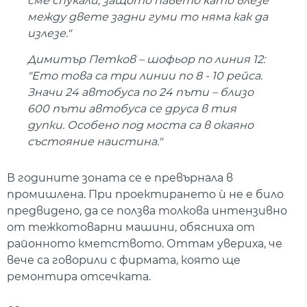
сме спукали, защото павето като влезе
между двете задни гуми то няма как да
излезе."
Димитър Петков – шофьор по линия 12:
"Ето това са три линии по 8 - 10 рейса.
Значи 24 автобуса по 24 пъти – близо
600 пъти автобуса се друса в тия
дупки. Особено под моста са в окаяно
състояние наистина."
В годините зоната се е превърнала в
промишлена. При проектирането ѝ не е било
предвидено, да се ползва толкова интензивно
от тежкотоварни машини, обясниха от
районното кметството. Оттам увериха, че
вече са говорили с фирмата, която ще
ремонтира отсечката.