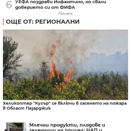
6
УЕФА поздрави Инфантино, но свали
доверието си от ФИФА
Реклама
ОЩЕ ОТ: РЕГИОНАЛНИ
Хеликоптер "Кугър" се включи в гасенето на пожара
в Област Пазарджик
Млечни продукти, плодове и
зеленчуци на прицел: НАП и