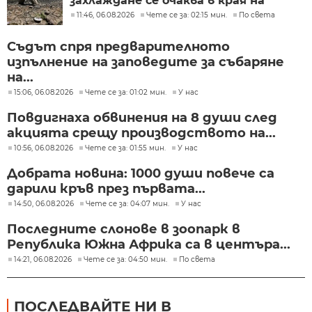
захлаждане се очаква в края на
седмицата
11:46, 06.08.2026
Чете се за: 02:15 мин.
По света
Съдът спря предварителното
изпълнение на заповедите за събаряне
на...
15:06, 06.08.2026
Чете се за: 01:02 мин.
У нас
Повдигнаха обвинения на 8 души след
акцията срещу производството на...
10:56, 06.08.2026
Чете се за: 01:55 мин.
У нас
Добрата новина: 1000 души повече са
дарили кръв през първата...
14:50, 06.08.2026
Чете се за: 04:07 мин.
У нас
Последните слонове в зоопарк в
Република Южна Африка са в центъра...
14:21, 06.08.2026
Чете се за: 04:50 мин.
По света
ПОСЛЕДВАЙТЕ НИ В