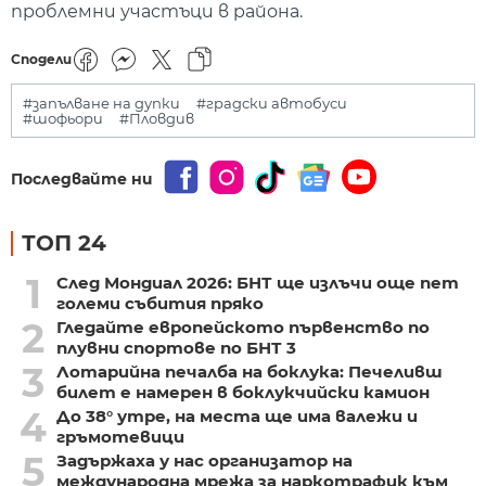
проблемни участъци в района.
Сподели
#запълване на дупки
#градски автобуси
#шофьори
#Пловдив
Последвайте ни
ТОП 24
1
След Мондиал 2026: БНТ ще излъчи още пет
големи събития пряко
2
Гледайте европейското първенство по
плувни спортове по БНТ 3
3
Лотарийна печалба на боклука: Печеливш
билет е намерен в боклукчийски камион
4
До 38° утре, на места ще има валежи и
гръмотевици
5
Задържаха у нас организатор на
международна мрежа за наркотрафик към