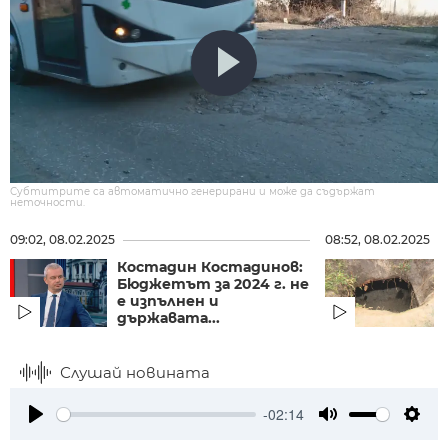
Субтитрите са автоматично генерирани и може да съдържат
неточности.
09:02, 08.02.2025
08:52, 08.02.2025
Костадин Костадинов:
Бюджетът за 2024 г. не
е изпълнен и
държавата...
Слушай новината
-02:14
Play
Mute
Setti