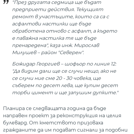
"През другата седмица ще бъдат
предприети действия. Текущият
ремонт в участъците, които са са с
асфалтови настилки ще бъде
обработена отново с асфалт, а където
е паважна настилка тя ще бъде
пренаредена", каза инж. Мирослав
Милушев – район "Северен".
Божидар Георгиев – шофьор по линия 12:
"Да видим дали ще се случи нещо, ако не
се случи ние сме 20 - 30 човека, ще
съберем по десет лева, ще купим десет
торби цимент и ще запушим дупките."
Планира се следващата година да бъде
направен проект за реконструкция на целия
булевард. От кметството призоваха
гражданите да им подават сигнали за подобни