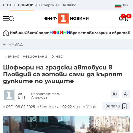
БНТ
БНТ
НОВИНИ
БНТ
Спорт
БНТ
На живо
BG
7
0
Новини
Свят
Спорт
Времето
България и еврото
Би
НАЗАД
Начало
Регионални
У нас
Шофьори на градски автобуси в
Пловдив са готови сами да кърпят
дупките по улиците
A+
A-
от
Репортер: Нели
БНТ
Ангелова
Запази
09:11, 08.02.2025
Чете се за: 02:22 мин.
У нас