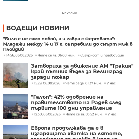
Реклама
ВОДЕЩИ НОВИНИ
"Било е не само побой, а и гавра с жертвата":
Младежи между 14 и 17 г. са пребили до смърт мъж в
Пловдив
14:56, 06.08.2026
Чете се за: 06:00 мин.
Сигурност и правосъдие
Затвориха за движение АМ "Тракия"
край пътния възел за Велинград
заради пожар
15:29, 06.08.2026
Чете се за: 01:37 мин.
У нас
"Галъп": 42% одобрение на
правителството на Радев след
първите 100 дни управление
12:50, 06.08.2026
Чете се за: 03:52 мин.
У нас
Европа продължава да е в
изгарящата хватка на лятото,