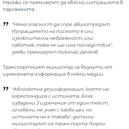
Наложи се премиерът да обясни ситуацията в
парламента.
"Няма опасност да спре авиоотрядът.
Изпращането на писмото е или
изключителна небрежност, или
саботаж, така че ще има последствия",
заяви премиерът Николай Денков.
Транспортният министър се възмути от
изнесената информация в някои медии.
"Абсолютна дезинформация, която не
кореспондира с истината. Бяха
извадени 3 изречения от един текст,
сглобени, не знам с каква цел, но
истината не е такава", допълни
министърът на транспорта Георги