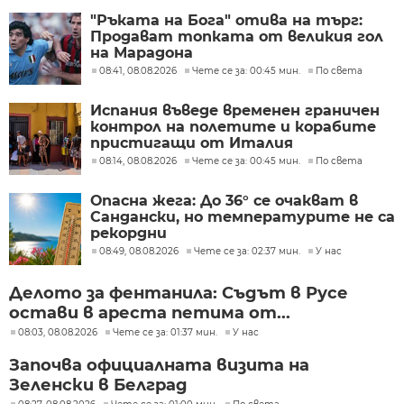
"Ръката на Бога" отива на търг:
Продават топката от великия гол
на Марадона
08:41, 08.08.2026
Чете се за: 00:45 мин.
По света
Испания въведе временен граничен
контрол на полетите и корабите
пристигащи от Италия
08:14, 08.08.2026
Чете се за: 00:45 мин.
По света
Опасна жега: До 36° се очакват в
Сандански, но температурите не са
рекордни
08:49, 08.08.2026
Чете се за: 02:37 мин.
У нас
Делото за фентанила: Съдът в Русе
остави в ареста петима от...
08:03, 08.08.2026
Чете се за: 01:37 мин.
У нас
Започва официалната визита на
Зеленски в Белград