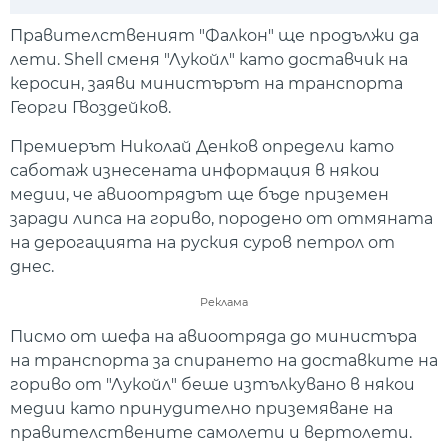
Play
Mute
Setti
Правителственият "Фалкон" ще продължи да
лети. Shell сменя "Лукойл" като доставчик на
керосин, заяви министърът на транспорта
Георги Гвоздейков.
Премиерът Николай Денков определи като
саботаж изнесената информация в някои
медии, че авиоотрядът ще бъде приземен
заради липса на гориво, породено от отмяната
на дерогацията на руския суров петрол от
днес.
Реклама
Писмо от шефа на авиоотряда до министъра
на транспорта за спирането на доставките на
гориво от "Лукойл" беше изтълкувано в някои
медии като принудително приземяване на
правителствените самолети и вертолети.