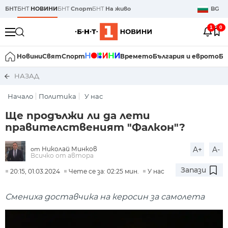
БНТ
БНТ
НОВИНИ
БНТ
Спорт
БНТ
На живо
BG
1
0
Новини
Свят
Спорт
Времето
България и еврото
Би
НАЗАД
Начало
Политика
У нас
Ще продължи ли да лети
правителственият "Фалкон"?
Николай Минков
A+
A-
от
Всичко от автора
Запази
20:15, 01.03.2024
Чете се за: 02:25 мин.
У нас
Смениха доставчика на керосин за самолета