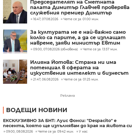
Председателят на Сметната
палата Димитър Главчев проверява
служебния премиер Димитър
Главчев?
16:47, 07.08.2026
Чете се за: 01:00 мин.
За културата не е най-важно само
колко са парите, а да се изплащат
навреме, заяви министър Евтим
Милошев
09:00, 07.08.2026 (обновена)
Чете се за: 13:57 мин.
Илияна Йотова: Страна ни има
потенциал в сферата на
изкуствения интелект и бизнесът
забелязва тези перспективи
21:47, 06.08.2026
Чете се за: 01:25 мин.
Реклама
ВОДЕЩИ НОВИНИ
ЕКСКЛУЗИВНО ЗА БНТ: Луис Фонси: "Despacito" е
песента, която ще изпълнявам до края на живота си
09:00, 08.08.2026
Чете се за: 09:42 мин.
У нас