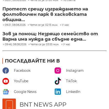
08:27, 08.08.2026
Чете се за: 01:00 мин.
По света
Протест срещу изграждането на
фолтовоичен парк в хасковската
община...
09:21, 08.08.2026
Чете се за: 02:15 мин.
У нас
Зов за помощ: Незрящо семейство от
Варна има нужда да сбъдне една...
09:46, 08.08.2026
Чете се за: 03:55 мин.
У нас
ПОСЛЕДВАЙТЕ НИ В
Facebook
Instagram
YouTube
TikTok
Google News
LinkedIn
BNT NEWS APP