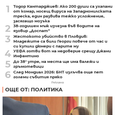
1
Тодор Кантарджиев: Ако 200 души са ухапани
от комар, носещ вируса на Западнонилската
треска, един развива тежко усложнение,
засягащо мозъка
2
38-годишен мъж изчезна във водите на
язовир „Доспат“
3
Жестокото убийство в Пловдив:
Младежите са били Георги повече от час и
си купили дюнери с парите му
4
УЕФА готви вот на недоверие срещу Джани
Инфантино
5
До 38° утре, на места ще има валежи и
гръмотевици
6
След Мондиал 2026: БНТ излъчва още пет
големи събития пряко
Реклама
ОЩЕ ОТ: ПОЛИТИКА