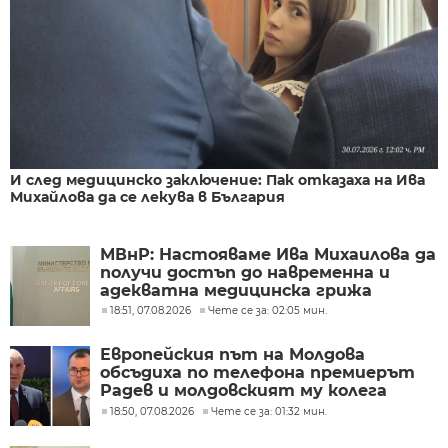
И след медицинско заключение: Пак отказаха на Ива
Михайлова да се лекува в България
МВнР: Настояваме Ива Михаилова да
получи достъп до навременна и
адекватна медицинска грижа
18:51, 07.08.2026
Чете се за: 02:05 мин.
Европейския път на Молдова
обсъдиха по телефона премиерът
Радев и молдовският му колега
Тофан
18:50, 07.08.2026
Чете се за: 01:32 мин.