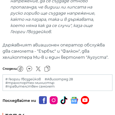
напрежение, да се създаде отново
пропаганда, че видиш ли липсата на
руско гориво ще създаде напрежение,
както на пазара, така и в държавата,
което няма как да се случи", каза още
Георги Гвоздейков.
Държавният авиационен оператор обслужва
два самолета - "Еърбъс" и "Фалкон", два
хеликоптера Ми-8 и един вертолет "Аугуста".
Сподели
# Георги Гвоздейков
#Авиоотряд 28
#транспортен министър
#правителствен самолет
Последвайте ни