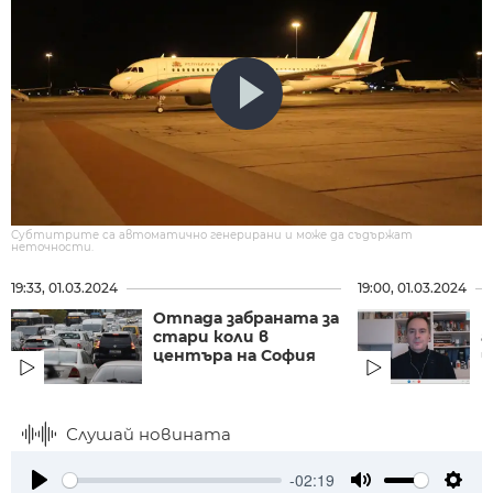
Субтитрите са автоматично генерирани и може да съдържат
неточности.
19:33, 01.03.2024
19:00, 01.03.2024
Отпада забраната за
Щ
стари коли в
а
центъра на София
ш
Р
Слушай новината
-02:19