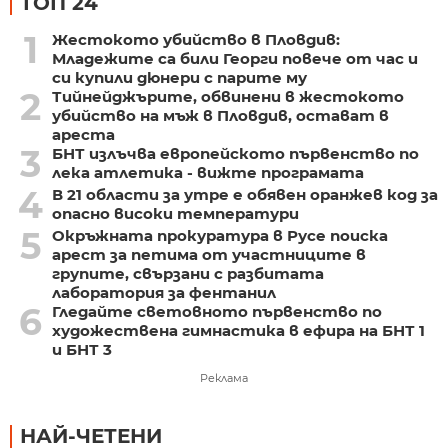
ТОП 24
1
Жестокото убийство в Пловдив:
Младежите са били Георги повече от час и
си купили дюнери с парите му
2
Тийнейджърите, обвинени в жестокото
убийство на мъж в Пловдив, остават в
ареста
3
БНТ излъчва европейското първенство по
лека атлетика - вижте програмата
4
В 21 области за утре е обявен оранжев код за
опасно високи температури
5
Окръжната прокуратура в Русе поиска
арест за петима от участниците в
групите, свързани с разбитата
лаборатория за фентанил
6
Гледайте световното първенство по
художествена гимнастика в ефира на БНТ 1
и БНТ 3
Реклама
НАЙ-ЧЕТЕНИ