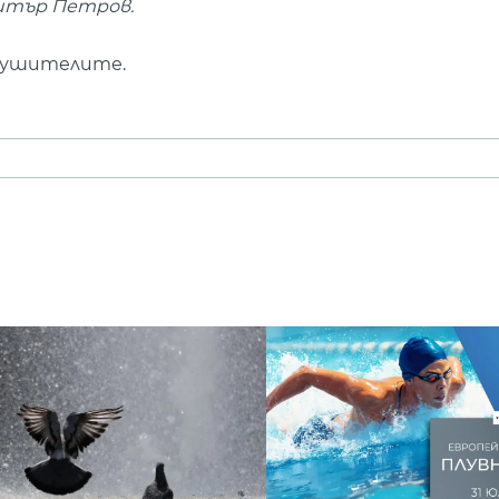
митър Петров.
арушителите.