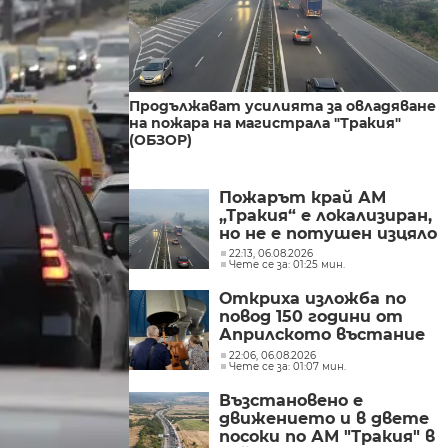
Продължават усилията за овладяване
на пожара на магистрала "Тракия"
(ОБЗОР)
Пожарът край АМ
„Тракия“ е локализиран,
но не е потушен изцяло
22:13, 06.08.2026
Чете се за: 01:25 мин.
Откриха изложба по
повод 150 години от
Априлското въстание
в Обсерваторията в
22:06, 06.08.2026
Чете се за: 01:07 мин.
Рожен
Възстановено е
движението и в двете
посоки по АМ "Тракия" в