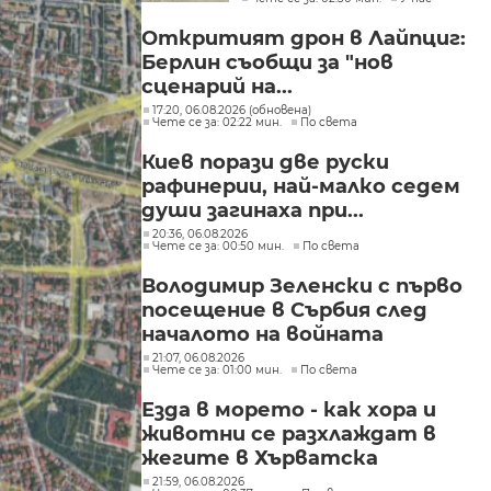
"Слатина", "Подуяне" и
"Изгрев"
Откритият дрон в Лайпциг:
Берлин съобщи за "нов
сценарий на...
17:20, 06.08.2026 (обновена)
Чете се за: 02:22 мин.
По света
Киев порази две руски
рафинерии, най-малко седем
души загинаха при...
20:36, 06.08.2026
Чете се за: 00:50 мин.
По света
Володимир Зеленски с първо
посещение в Сърбия след
началото на войната
21:07, 06.08.2026
Чете се за: 01:00 мин.
По света
Езда в морето - как хора и
животни се разхлаждат в
жегите в Хърватска
21:59, 06.08.2026