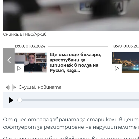
Снимка: БГНЕС/Архив
19:00, 01.03.2024
18:49, 01.03.2
Ще има още българи,
арестувани за
шпионаж в полза на
Русия, каза...
Слушай новината
Play
От днес отпада забраната за стари коли в центъ
софтуерът за регистриране на нарушителите т
Ограничението беше въведено в началото на де