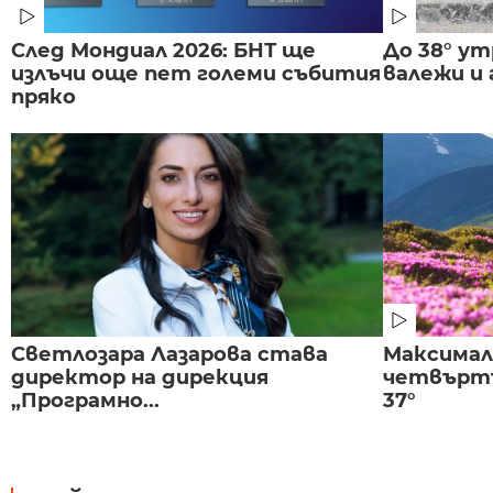
След Мондиал 2026: БНТ ще
До 38° ут
излъчи още пет големи събития
валежи и
пряко
Светлозара Лазарова става
Максима
директор на дирекция
четвъртъ
„Програмно...
37°