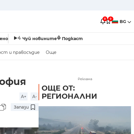
0
0
BG
ено
Чуй новините
Подкаст
ост и правосъдие
Още
София
Реклама
ОЩЕ ОТ:
РЕГИОНАЛНИ
A+
A-
Запази