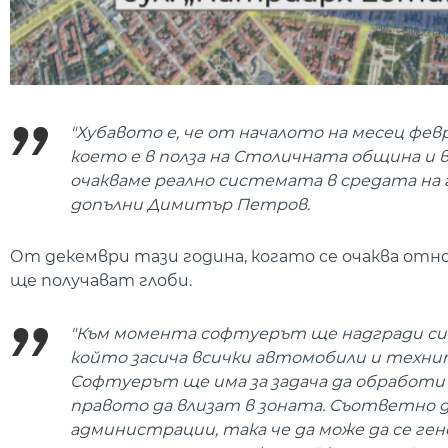
"Хубавото е, че от началото на месец ф
което е в полза на Столичната община и
очакваме реално системата в средата на 
допълни Димитър Петров.
От декември тази година, когато се очаква отно
ще получават глоби.
"Към момента софтуерът ще надгради си
който засича всички автомобили и техни
Софтуерът ще има за задача да обработ
правото да влизат в зоната. Съответно 
администрации, така че да може да се ге