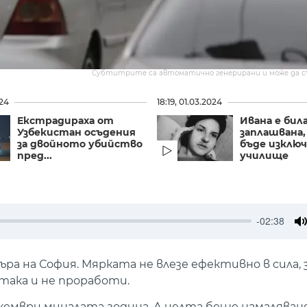
Субтитрите са автоматично генерирани и може да 
024
18:19, 01.03.2024
Екстрадираха от
Ивана е бил
Узбекистан осъдения
заплашвана,
за двойното убийство
бъде изклю
пред...
училище
-02:38
M
ра на София. Мярката не влезе ефективно в сила,
ака и не проработи.
кември миналата година. А целта беше намаляване