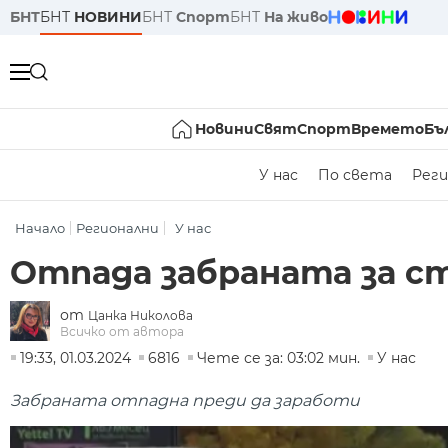
БНТ
БНТ
НОВИНИ
БНТ
Спорт
БНТ
На живо
Новини
Свят
Спорт
Времето
Бъ
У нас
По света
Реги
Начало
Регионални
У нас
Отпада забраната за ст
от
Цанка Николова
Всичко от автора
19:33, 01.03.2024
6816
Чете се за: 03:02 мин.
У нас
Забраната отпадна преди да заработи