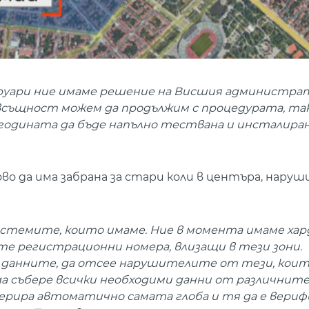
евруари ние имаме решение на Висшия администрат
 всъщност можем да продължим с процедурата, так
годината да бъде напълно тествана и инсталиран
во да има забрана за стари коли в центъра, нару
стемите, които имаме. Ние в момента имаме хар
те регистрационни номера, влизащи в тези зони.
и данните, да отсее нарушителите от тези, кои
да събере всички необходими данни от различнит
нерира автоматично самата глоба и тя да е вери