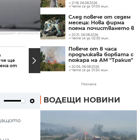
района на 69-ия
21:18, 06.08.2026
Чете се за: 01:00 мин.
километър
След повече от седем
месеца: Нова фирма
поема почистването в
столичните райони
съдържат неточности.
20:31, 06.08.2026
Чете се за: 02:30 мин.
"Слатина", "Подуяне" и
"Изгрев"
18:15, 01.03.2024
18:14,
Повече от 8 часа
продължава борбата с
а
Ветроходният сезон
пожара на АМ "Тракия"
 че ще
започна с регатата
чена от
"Трети март"
при отбивката към
20:06, 06.08.2026
Чете се за: 01:50 мин.
Велинград
Реклама
ВОДЕЩИ НОВИНИ
ute
Settings
 защото
 на