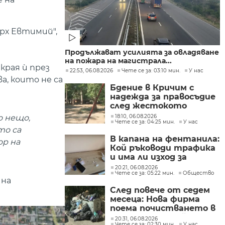
рх Евтимий",
Продължават усилията за овладяване
на пожара на магистрала...
края ѝ през
22:53, 06.08.2026
Чете се за: 03:10 мин.
У нас
, които не са
Бдение в Кричим с
надежда за правосъдие
след жестокото
убийство на млад мъж
18:10, 06.08.2026
о нещо,
Чете се за: 04:25 мин.
У нас
в Пловдив от
то са
тийнейджъри
В капана на фентанила:
ор на
Кой ръководи трафика
и има ли изход за
пристрастените?
20:21, 06.08.2026
Чете се за: 05:22 мин.
Общество
 на
След повече от седем
месеца: Нова фирма
поема почистването в
столичните райони
20:31, 06.08.2026
Чете се за: 02:30 мин.
У нас