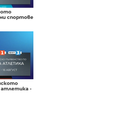
кото
вни спортове
йското
 атлетика -