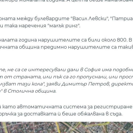
зоната между булевардите "Васил Левски", "Патриа
ли така наречения "малък ринг".
алата година нарушителите са били около 800. В 
оличната община предимно нарушителите са такива
те, не са се интересували дали в София има подобн
 от страната, или пък са го пропуснали, или прос
олзват тази кола", заяви Димитър Петров, директ
" в Столична община.
ъй като автоматичната система за регистриране
чка за доставката ѝ беше обжалвана в съда.