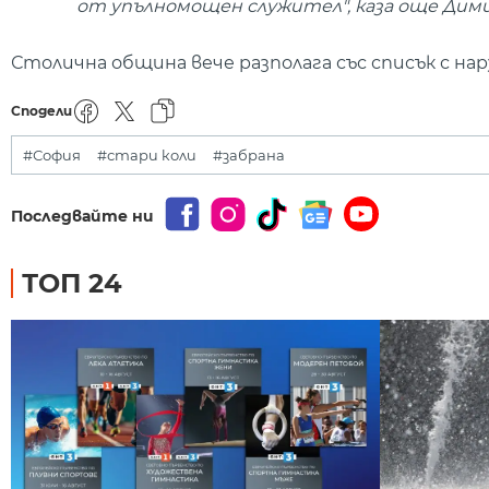
от упълномощен служител", каза още Ди
Столична община вече разполага със списък с н
Сподели
#София
#стари коли
#забрана
Последвайте ни
ТОП 24