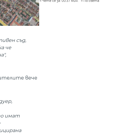
Чете се за: 00:37 мин.
По света
ивен съд,
а че
а",
шителите вече
дуер,
то имат
е
фицирана