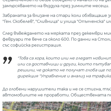
замърсяването на въздуха през зимните месеци.
Забраната за влизане на стари коли обхващаше 
"Ген. Скобелев", "Сливница" и улица "Опълченска" и
След въвеждането на мярката през декември мин
февруари те вече са около 600. По данни на Ст
със софийска регистрация.
"Това са хора, които или не гледат новини
или са доставчици и други, които пътуват
решили, че докато не получат глоба ще п
дирекция "Управление и анализ на трафика
До глобени нарушители така и не се стигна, т
автомобилите не проработи. Обществената поръ