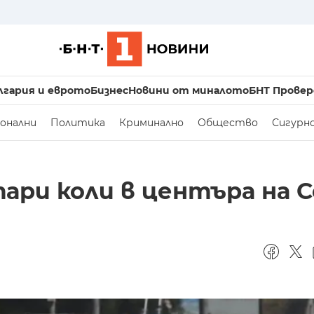
лгария и еврото
Бизнес
Новини от миналото
БНТ Провер
онални
Политика
Криминално
Общество
Сигурн
ари коли в центъра на 