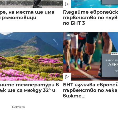
ре, на места ще има
Гледайте европейс
 гръмотевици
първенство по плу
по БНТ 3
лните температури в
БНТ излъчва европе
к ще са между 32° и
първенство по лека
вижте...
Реклама